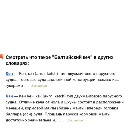
Смотреть что такое "Балтийский кеч" в других
словарях:
Кеч
— Кеч, кэч (англ. ketch) тип двухмачтового парусного
судна. Торговые суда аналогичной конструкции назывались
гукорами …
Википедия
Кэч
— Кеч Кеч, кэч (англ. ketch) тип двухмачтового парусного
судна. Отличие кеча от йола и шхуны состоит в расположении
меньшей, кормовой мачты (бизань мачты) впереди головки
баллера (оси) руля. Площадь парусов кормовой мачты
достаточно значительна и… …
Википедия