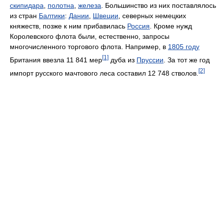
скипидара
,
полотна
,
железа
. Большинство из них поставлялось
из стран
Балтики
:
Дании
,
Швеции
, северных немецких
княжеств, позже к ним прибавилась
Россия
. Кроме нужд
Королевского флота были, естественно, запросы
многочисленного торгового флота. Например, в
1805 году
[1]
Британия ввезла 11 841 мер
дуба из
Пруссии
. За тот же год
[2]
импорт русского мачтового леса составил 12 748 стволов.