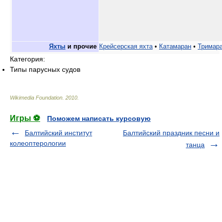
Яхты
и прочие
Крейсерская яхта
•
Катамаран
•
Тримар
Категория:
Типы парусных судов
Wikimedia Foundation
.
2010
.
Игры ⚽
Поможем написать курсовую
Балтийский институт
Балтийский праздник песни и
колеоптерологии
танца