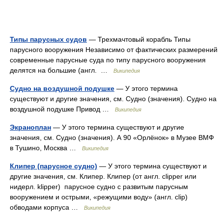
Типы парусных судов
— Трехмачтовый корабль Типы
парусного вооружения Независимо от фактических размерений
современные парусные суда по типу парусного вооружения
делятся на большие (англ. …
Википедия
Судно на воздушной подушке
— У этого термина
существуют и другие значения, см. Судно (значения). Судно на
воздушной подушке Привод …
Википедия
Экраноплан
— У этого термина существуют и другие
значения, см. Судно (значения). А 90 «Орлёнок» в Музее ВМФ
в Тушино, Москва …
Википедия
Клипер (парусное судно)
— У этого термина существуют и
другие значения, см. Клипер. Клипер (от англ. clipper или
нидерл. klipper) парусное судно с развитым парусным
вооружением и острыми, «режущими воду» (англ. clip)
обводами корпуса …
Википедия