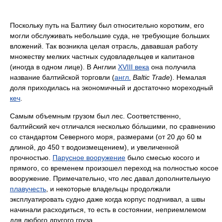
Поскольку путь на Балтику был относительно коротким, его
могли обслуживать небольшие суда, не требующие больших
вложений. Так возникла целая отрасль, дававшая работу
множеству мелких частных судовладельцев и капитанов
(иногда в одном лице). В Англии
XVIII века
она получила
название балтийской торговли (
англ.
Baltic Trade
). Немалая
доля приходилась на экономичный и достаточно мореходный
кеч
.
Самым объемным грузом был лес. Соответственно,
балтийский кеч отличался несколько бо́льшими, по сравнению
со стандартом Северного моря, размерами (от 20 до 60 м
длиной, до 450 т водоизмещением), и увеличенной
прочностью.
Парусное вооружение
было смесью косого и
прямого, со временем произошел переход на полностью косое
вооружение. Примечательно, что лес давал дополнительную
плавучесть
, и некоторые владельцы продолжали
эксплуатировать судно даже когда корпус подгнивал, а швы
начинали расходиться, то есть в состоянии, неприемлемом
для любого другого груза.