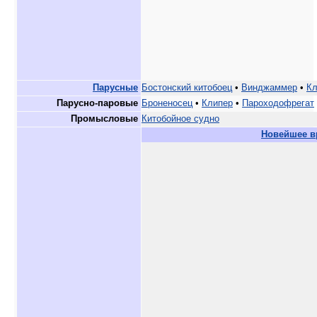
Парусные
Бостонский китобоец
•
Винджаммер
•
Кл
Парусно-паровые
Броненосец
•
Клипер
•
Пароходофрегат
Промысловые
Китобойное судно
Новейшее в