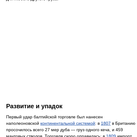
Развитие и упадок
Первый удар балтийской торговле был нанесен
наполеоновской
континентальной системой
: в
1807
в Британию
просочилось всего 27 мер дуба — груз одного кеча, и 459
мачтовых стволов. Торговля скоро оправилась: в
1809
импорт