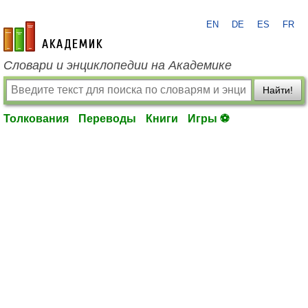
EN
DE
ES
FR
academic.ru
Словари и энциклопедии на Академике
Найти!
Толкования
Переводы
Книги
Игры ⚽