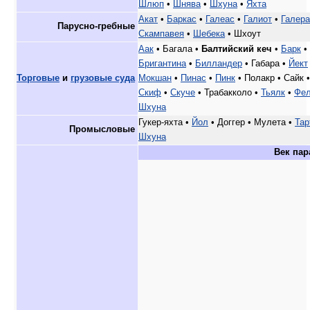
Шлюп
•
Шнява
•
Шхуна
•
Яхта
Акат
•
Баркас
•
Галеас
•
Галиот
•
Галера
Парусно-гребные
Скампавея
•
Шебека
• Шхоут
Аак
• Багала •
Балтийский кеч
•
Барк
•
Бригантина
•
Билландер
• Габара •
Йект
Торговые
и
грузовые суда
Мокшан
•
Пинас
•
Пинк
• Полакр • Сайк 
Скиф
•
Скуче
• Трабакколо •
Тьялк
•
Фел
Шхуна
Гукер-яхта •
Йол
• Доггер • Мулета •
Тар
Промысловые
Шхуна
Век пар