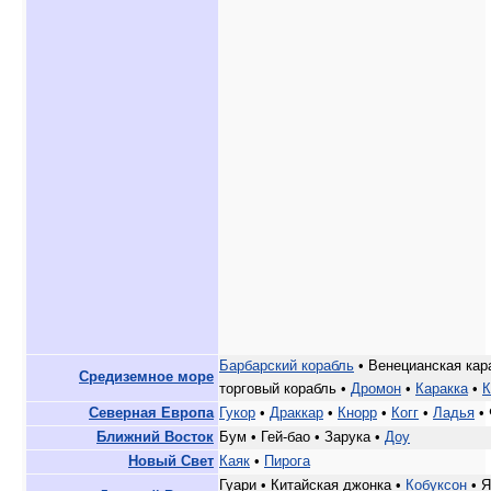
Барбарский корабль
• Венецианская кар
Средиземное море
торговый корабль •
Дромон
•
Каракка
•
К
Северная Европа
Гукор
•
Драккар
•
Кнорр
•
Когг
•
Ладья
• 
Ближний Восток
Бум • Гей-бао • Зарука •
Доу
Новый Свет
Каяк
•
Пирога
Гуари • Китайская джонка •
Кобуксон
• Я