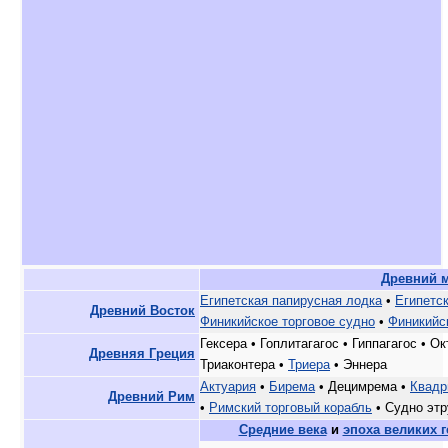
Древний 
Египетская папирусная лодка
•
Египетс
Древний Восток
Финикийское торговое судно
•
Финикийс
Гексера • Гоплитагагос • Гиппагагос • О
Древняя Греция
Триаконтера •
Триера
• Эннера
Актуария
•
Бирема
• Децимрема •
Квадр
Древний Рим
•
Римский торговый корабль
• Судно этр
Средние века
и
эпоха великих 