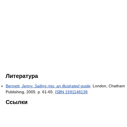
Литература
Bennett, Jenny.
Sailing rigs: an illustrated guide
. London, Chatham
Publishing, 2005. p. 61-65.
ISBN 1591148138
Ссылки