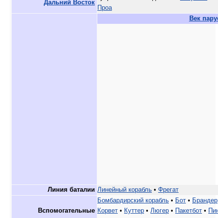
Дальний Восток
Проа
Век пару
Линия баталии
Линейный корабль
•
Фрегат
Бомбардирский корабль
•
Бот
•
Брандер
Вспомогательные
Корвет
•
Куттер
•
Люгер
•
Пакетбот
•
Пи