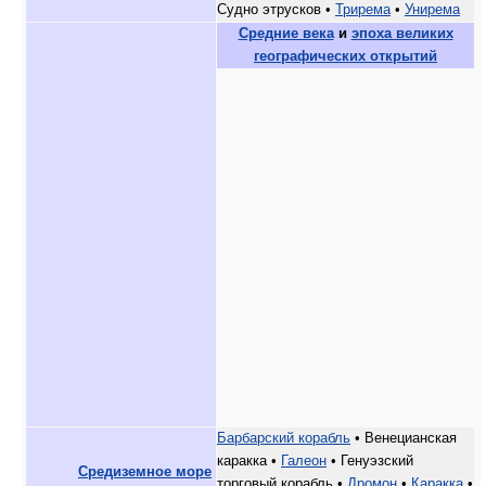
Судно этрусков •
Трирема
•
Унирема
Средние века
и
эпоха великих
географических открытий
Барбарский корабль
• Венецианская
каракка •
Галеон
• Генуэзский
Средиземное море
торговый корабль •
Дромон
•
Каракка
•