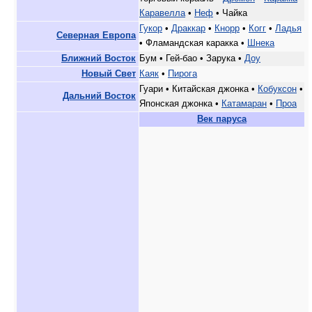
Каравелла
•
Неф
• Чайка
Гукор
•
Драккар
•
Кнорр
•
Когг
•
Ладья
Северная Европа
• Фламандская каракка •
Шнека
Ближний Восток
Бум • Гей-бао • Зарука •
Доу
Новый Свет
Каяк
•
Пирога
Гуари • Китайская джонка •
Кобуксон
•
Дальний Восток
Японская джонка •
Катамаран
•
Проа
Век паруса