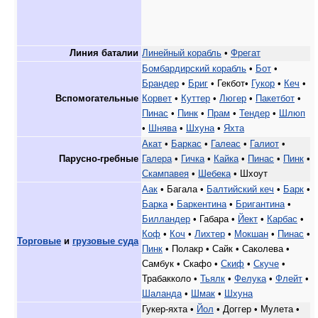
Линия баталии
Линейный корабль
•
Фрегат
Бомбардирский корабль
•
Бот
•
Брандер
•
Бриг
• Гекбот•
Гукор
•
Кеч
•
Вспомогательные
Корвет
•
Куттер
•
Люгер
•
Пакетбот
•
Пинас
•
Пинк
•
Прам
•
Тендер
•
Шлюп
•
Шнява
•
Шхуна
•
Яхта
Акат
•
Баркас
•
Галеас
•
Галиот
•
Парусно-гребные
Галера
•
Гичка
•
Кайка
•
Пинас
•
Пинк
•
Скампавея
•
Шебека
• Шхоут
Аак
• Багала •
Балтийский кеч
•
Барк
•
Барка
•
Баркентина
•
Бригантина
•
Билландер
• Габара •
Йект
•
Карбас
•
Коф
•
Коч
•
Лихтер
•
Мокшан
•
Пинас
•
Торговые
и
грузовые суда
Пинк
• Полакр • Сайк • Саколева •
Самбук • Скафо •
Скиф
•
Скуче
•
Трабакколо •
Тьялк
•
Фелука
•
Флейт
•
Шаланда
•
Шмак
•
Шхуна
Гукер-яхта •
Йол
• Доггер • Мулета •