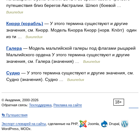
путешествия близ берегов Австралии. Шлюп (боевой …
Википедия
Кнорр (корабль)
— У этого термина существуют и другие
значения, см. Кнорр. Модель Кнорра Кнорр (норв. Knörr) один
из ти …
Википедия
Галера
— Модель мальтийской галеры под флагами рыцарей
Мальтийского ордена У этого термина существуют и другие
значения, см. Галера (значения) …
Википедия
Судно
— У этого термина существуют и другие значения, см.
Судно (значения). Судно …
Википедия
© Академик, 2000-2026
18+
Обратная связь:
Техподдержка
,
Реклама на сайте
👣 Путешествия
Экспорт словарей на сайты
, сделанные на PHP,
Joomla,
Drupal,
WordPress, MODx.