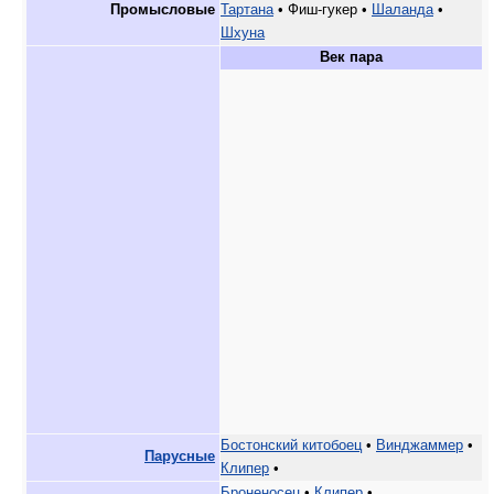
Промысловые
Тартана
• Фиш-гукер •
Шаланда
•
Шхуна
Век пара
Бостонский китобоец
•
Винджаммер
•
Парусные
Клипер
•
Броненосец
•
Клипер
•