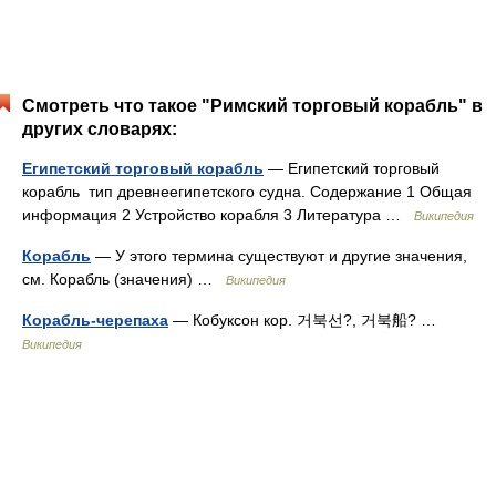
Смотреть что такое "Римский торговый корабль" в
других словарях:
Египетский торговый корабль
— Египетский торговый
корабль тип древнеегипетского судна. Содержание 1 Общая
информация 2 Устройство корабля 3 Литература …
Википедия
Корабль
— У этого термина существуют и другие значения,
см. Корабль (значения) …
Википедия
Корабль-черепаха
— Кобуксон кор. 거북선?, 거북船? …
Википедия