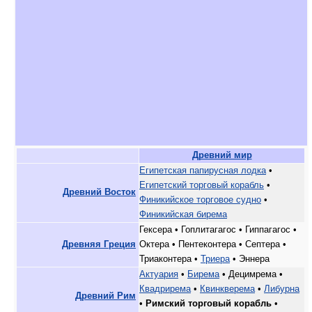
Древний мир
Египетская папирусная лодка
•
Египетский торговый корабль
•
Древний Восток
Финикийское торговое судно
•
Финикийская бирема
Гексера • Гоплитагагос • Гиппагагос •
Древняя Греция
Октера • Пентеконтера • Септера •
Триаконтера •
Триера
• Эннера
Актуария
•
Бирема
• Децимрема •
Квадрирема
•
Квинкверема
•
Либурна
Древний Рим
•
Римский торговый корабль
•