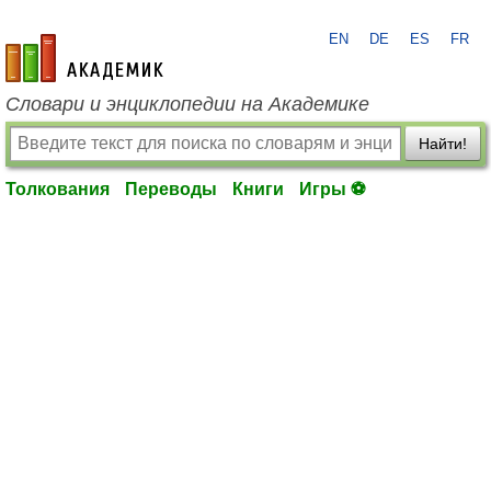
EN
DE
ES
FR
academic.ru
Словари и энциклопедии на Академике
Найти!
Толкования
Переводы
Книги
Игры ⚽