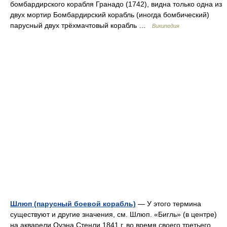
бомбардирского корабля Гранадо (1742), видна только одна из
двух мортир Бомбардирский корабль (иногда бомбический)
парусный двух трёхмачтовый корабль …
Википедия
Шлюп (парусный боевой корабль)
— У этого термина
существуют и другие значения, см. Шлюп. «Бигль» (в центре)
на акварели Оуэна Стенли 1841 г. во время своего третьего