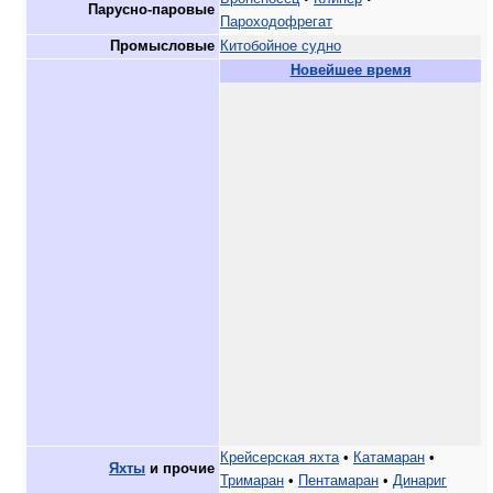
Парусно-паровые
Пароходофрегат
Промысловые
Китобойное судно
Новейшее время
Крейсерская яхта
•
Катамаран
•
Яхты
и прочие
Тримаран
•
Пентамаран
•
Динариг