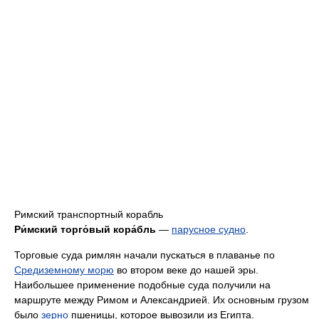
Римский транспортный корабль
Ри́мский торго́вый кора́бль
—
парусное судно
.
Торговые суда римлян начали пускаться в плаванье по
Средиземному морю
во втором веке до нашей эры.
Наибольшее применение подобные суда получили на
маршруте между Римом и Александрией. Их основным грузом
было
зерно
пшеницы, которое вывозили из Египта.