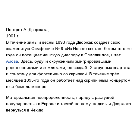
Портрет А. Дворжака,
1901 г.
В течение зимы и весны 1893 года Дворжак создаёт свою
знаменитую Симфонию № 9 «Из Нового света». Летом того же
года он посещает чешскую диаспору в Спиллвилле, штат
Айова
. Здесь, будучи окружённым эмигрировавшими
родственниками и земляками, он создаёт 2 струнных квартета
и сонатину для фортепиано со скрипкой. В течение трёх
месяцев 1895-го года он работает над скрипичным концертом
в си-бемоль миноре.
Материальная неопределённость, наряду с растущей
популярностью в Европе и тоской по дому, подвигли Дворжака
вернуться в Чехию.