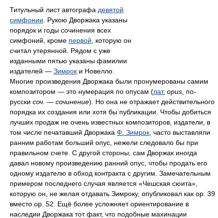
Титульный лист автографа
девятой
симфонии
. Рукою Дворжака указаны
порядок и годы сочинения всех
симфоний, кроме
первой
, которую он
считал утерянной. Рядом с уже
изданными пятью указаны фамилии
издателей —
Зимрок
и Новелло.
Многие произведения Дворжака были пронумерованы самим
композитором — это нумерация по опусам (
лат.
opus
, по-
русски
соч. — сочинение
). Но она не отражает действительного
порядка их создания или хотя бы публикации. Чтобы добиться
лучших продаж не очень известных композиторов, издатели, в
том числе печатавший Дворжака
Ф. Зимрок
, часто выставляли
ранним работам больший опус, нежели следовало бы при
правильном счете. С другой стороны, сам Дворжак иногда
давал новому произведению ранний опус, чтобы продать его
одному издателю в обход контракта с другим. Замечательным
примером последнего случая является «Чешская сюита»,
которую он, не желая отдавать Зимроку, опубликовал как op. 39
вместо op. 52. Ещё более усложняет ориентирование в
наследии Дворжака тот факт, что подобные махинации