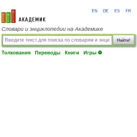
EN
DE
ES
FR
academic.ru
Словари и энциклопедии на Академике
Найти!
Толкования
Переводы
Книги
Игры ⚽