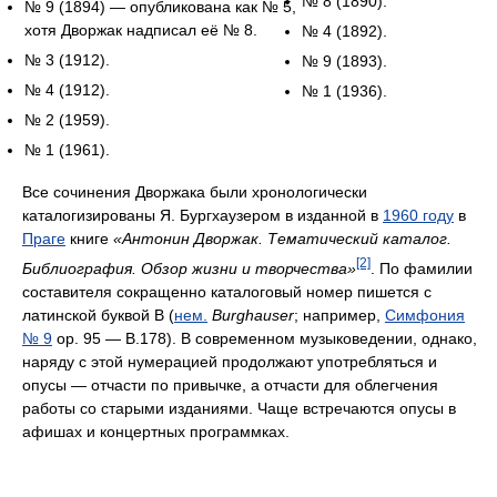
№ 8 (1890).
№ 9 (1894) — опубликована как № 5,
хотя Дворжак надписал её № 8.
№ 4 (1892).
№ 3 (1912).
№ 9 (1893).
№ 4 (1912).
№ 1 (1936).
№ 2 (1959).
№ 1 (1961).
Все сочинения Дворжака были хронологически
каталогизированы Я. Бургхаузером в изданной в
1960 году
в
Праге
книге
«Антонин Дворжак. Тематический каталог.
[2]
Библиография. Обзор жизни и творчества»
. По фамилии
составителя сокращенно каталоговый номер пишется с
латинской буквой B (
нем.
Burghauser
; например,
Симфония
№ 9
op. 95 — B.178). В современном музыковедении, однако,
наряду с этой нумерацией продолжают употребляться и
опусы — отчасти по привычке, а отчасти для облегчения
работы со старыми изданиями. Чаще встречаются опусы в
афишах и концертных программках.