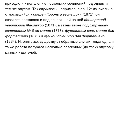
приводили к появлению нескольких сочинений под одним и
тем же опусом. Так случилось, например, с op. 12: изначально
относившийся к
опере «Король и угольщик»
(1871), он
оказался поставлен и под основанной на ней
Концертной
увертюрой Фа-мажор
(1871), а затем также под
Струнным
квартетом № 6 ля-минор
(1873),
фуриантом соль-минор для
фортепиано
(1879) и
думкой до-минор для фортепиано
(1884). И, опять же, существуют обратные случаи, когда одна и
та же работа получала несколько различных (до трёх) опусов у
разных издателей.