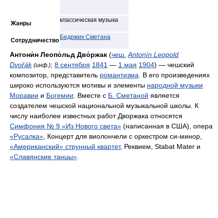
классическая музыка
Жанры
Бедржих Сметана
Сотрудничество
Антони́н Леопо́льд Дво́ржак
(
чеш.
Antonín Leopold
Dvořák
;
8 сентября
1841
—
1 мая
1904
) — чешский
(инф.)
композитор, представитель
романтизма
. В его произведениях
широко используются мотивы и элементы
народной музыки
Моравии
и
Богемии
. Вместе с
Б. Сметаной
является
создателем чешской национальной музыкальной школы. К
числу наиболее известных работ Дворжака относятся
Симфония № 9 «Из Нового света»
(написанная в США), опера
«Русалка»
, Концерт для виолончели с оркестром си-минор,
«Американский» струнный квартет
, Реквием, Stabat Mater и
«Славянские танцы»
.