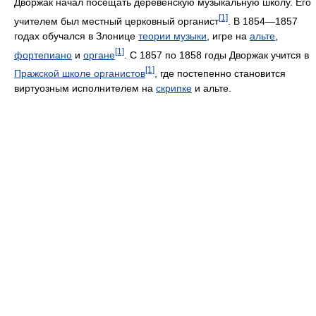
Дворжак начал посещать деревенскую музыкальную школу. Его
[1]
учителем был местный церковный органист
. В 1854—1857
годах обучался в Злонице
теории музыки
, игре на
альте
,
[1]
фортепиано
и
органе
. С 1857 по 1858 годы Дворжак учится в
[1]
Пражской школе органистов
, где постепенно становится
виртуозным исполнителем на
скрипке
и альте.