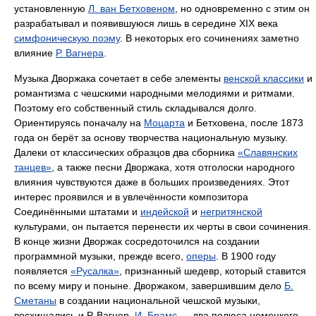
установленную
Л. ван Бетховеном
, но одновременно с этим он
разрабатывал и появившуюся лишь в середине XIX века
симфоническую поэму
. В некоторых его сочинениях заметно
влияние
Р. Вагнера
.
Музыка Дворжака сочетает в себе элементы
венской классики
и
романтизма с чешскими народными мелодиями и ритмами.
Поэтому его собственный стиль складывался долго.
Ориентируясь поначалу на
Моцарта
и Бетховена, после 1873
года он берёт за основу творчества национальную музыку.
Далеки от классических образцов два сборника
«Славянских
танцев»
, а также песни Дворжака, хотя отголоски народного
влияния чувствуются даже в больших произведениях. Этот
интерес проявился и в увлечённости композитора
Соединёнными штатами и
индейской
и
негритянской
культурами, он пытается перенести их черты в свои сочинения.
В конце жизни Дворжак сосредоточился на создании
программной музыки, прежде всего,
оперы
. В 1900 году
появляется
«Русалка»
, признанный шедевр, который ставится
по всему миру и поныне. Дворжаком, завершившим дело
Б.
Сметаны
в создании национальной чешской музыки,
восхищались и Р. Вагнер,
И. Брамс
— два полюса немецкого