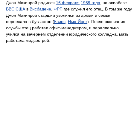
Джон Макинрой родился
16 февраля
1959 года
, на авиабазе
ВВС США
в
Висбадене
,
ФРГ
, где служил его отец. В том же году
Джон Макинрой старший уволился из армии и семья
переехала в Дугластон (
Квинс
,
Нью-Йорк
). После окончания
службы отец работал офис-менеджером, и параллельно
учился на вечернем отделении юридического колледжа, мать
работала медсестрой.