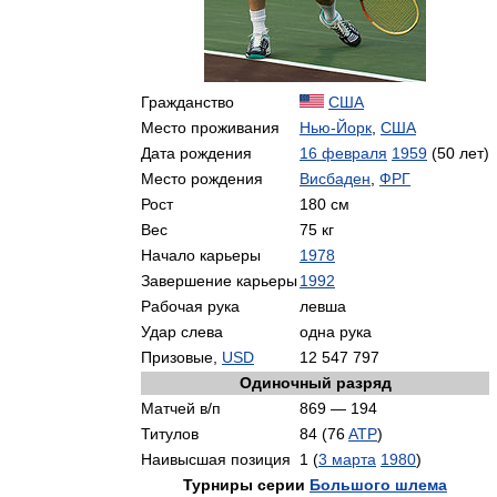
Гражданство
США
Место проживания
Нью-Йорк
,
США
Дата рождения
16 февраля
1959
(50 лет)
Место рождения
Висбаден
,
ФРГ
Рост
180 см
Вес
75 кг
Начало карьеры
1978
Завершение карьеры
1992
Рабочая рука
левша
Удар слева
одна рука
Призовые,
USD
12 547 797
Одиночный разряд
Матчей в/п
869 — 194
Титулов
84 (76
ATP
)
Наивысшая позиция
1 (
3 марта
1980
)
Турниры серии
Большого шлема