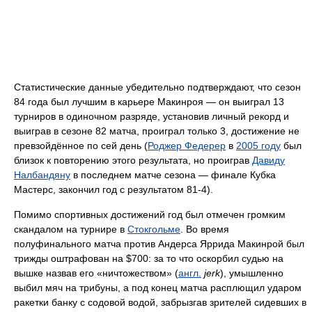
Статистические данные убедительно подтверждают, что сезон
84 года был лучшим в карьере Макинроя — он выиграл 13
турниров в одиночном разряде, установив личный рекорд и
выиграв в сезоне 82 матча, проиграл только 3, достижение не
превзойдённое по сей день (
Роджер Федерер
в
2005 году
был
близок к повторению этого результата, но проиграв
Давиду
Налбандяну
в последнем матче сезона — финале Кубка
Мастерс, закончил год с результатом 81-4).
Помимо спортивных достижений год был отмечен громким
скандалом на турнире в
Стокгольме
. Во время
полуфинального матча против Андерса Яррида Макинрой был
трижды оштрафован на $700: за то что оскорбил судью на
вышке назвав его «ничтожеством» (
англ.
jerk
), умышленно
выбил мяч на трибуны, а под конец матча расплющил ударом
ракетки банку с содовой водой, забрызгав зрителей сидевших в