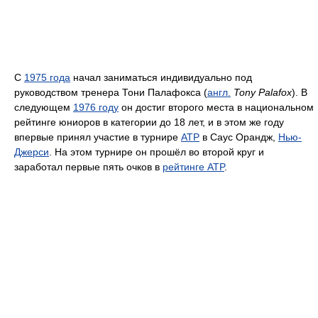
С
1975 годa
начал заниматься индивидуально под
руководством тренера Тони Палафокса (
англ.
Tony Palafox
). В
следующем
1976 году
он достиг второго места в национальном
рейтинге юниоров в категории до 18 лет, и в этом же году
впервые принял участие в турнире
ATP
в Саус Орандж,
Нью-
Джерси
. На этом турнире он прошёл во второй круг и
заработал первые пять очков в
рейтинге ATP
.