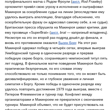
полуфинального матча с Родом Фроули (
англ.
Rod Frawley
)
оргкомитет привёл свою угрозу в исполнение и оштрафовал
Макинроя за оскорбление судьи на линии (впоследствии ему
удалось выиграть апелляцию, благодаря объяснению, что
оскорбительную фразу он адресовал самому себе, а не судье).
Британская пресса обрушила на Макинроя шквал критики, дав
ему прозвище «SuperBrat» (
англ.
brat
— капризный младенец).
Несмотря на это он второй раз подряд дошёл до финала, и
вновь его противником оказался
Бьорн Борг
. На этот раз
Макинрой одержал победу в четырёх сетах, впервые выиграв
Уимблдонский турнир в одиночном разряде и прервав
победную серию Борга, сохранявшего чемпионский титул пять
лет подряд. В финальном матче поведение Макинроя было
практически безупречным, по его словам этому
способствовало не только понимание того, что он может быть
дисквалифицирован, но и глубокое уважение и личная
симпатия к Боргу. Кроме победы в одиночном разряде ему
удалось повторить достижение 1979 года выиграв, вместе с
Питером Флеммингом и турнир пар. Конфликт между
организаторами и Макинроем не прекратился с окончанием
турнира: Макинрой объявил, что не будет присутствовать на
официальной части традиционного ужина в честь чемпионов,