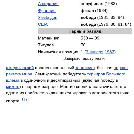
Австралия
полуфинал (1983)
Франция
финал (1984)
Уимблдон
победа
(1981, 83, 84)
США
победа
(1979, 80, 81, 84)
Парный разряд
Матчей в/п
530 — 99
Титулов
70
Наивысшая позиция
1 (
3 января
1983
)
Завершил выступления
американский
профессиональный
теннисист
, бывшая
первая
ракетка мира
. Семикратный победитель
турниров Большого
шлема
в одиночном и десятикратный (включая победу в
миксте
) в парном разряде. Многие специалисты считают его
одним из наиболее выдающихся игроков в истории этого вида
[1]
[2]
спорта.