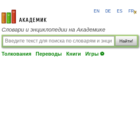
EN
DE
ES
FR
academic.ru
Словари и энциклопедии на Академике
Найти!
Толкования
Переводы
Книги
Игры ⚽