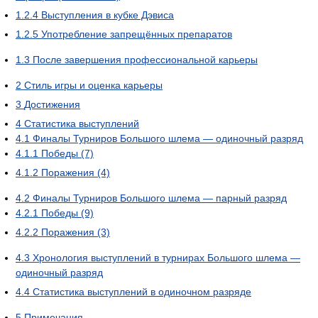
1.2.4
Выступления в кубке Дэвиса
1.2.5
Употребление запрещённых препаратов
1.3
После завершения профессиональной карьеры
2
Стиль игры и оценка карьеры
3
Достижения
4
Статистика выступлений
4.1
Финалы Турниров Большого шлема — одиночный разряд
4.1.1
Победы (7)
4.1.2
Поражения (4)
4.2
Финалы Турниров Большого шлема — парный разряд
4.2.1
Победы (9)
4.2.2
Поражения (3)
4.3
Хронология выступлений в турнирах Большого шлема —
одиночный разряд
4.4
Статистика выступлений в одиночном разряде
5
Примечания