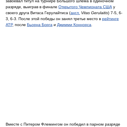
завоевал титул на турнире Большого шлема в одиночном
разряде, выиграв в финале
Открытого Чемпионата США
у
своего друга Витаса Герулайтиса (
англ.
Vitas Gerulaitis
) 7-5, 6-
3, 6-3. После этой победы он занял третье место в
рейтинге
ATP
, после
Бьорна Борга
и
Джимми Коннорса
.
Вместе с Питером Флемингом он победил в парном разряде