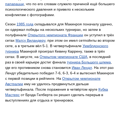
папарацци
, что по его словам служило причиной ещё большего
психологического давления и привело к нескольким
конфликтам с фотографами.
Сезон
1985 годa
складывался для Макинроя поначалу удачно,
он одержал победы на нескольких турнирах, но затем в
полуфинале
Открытого чемпионата Франции
он уступил в трёх
сетах
Матсу Виландеру
, при этом он имел сетпойнты во втором
сете, а в третьем вёл 5-1. В четвертьфинале
Уимблдонского
турнира
Макинрой проиграл Кевину Каррену, также в трёх
сетах. В августе, на
Открытом чемпионате США
, в последний
раз в своей карьере достиг финала
турнира Большого шлема
,
где его противником снова становится
Иван Лендл
. На этот раз
Лендл убедительно победил 7-6, 6-3, 6-4 и вытеснил Макинроя
с первой позиции в рейтинге. На
Открытом чемпионате
Австралии
ему не удалось продвинуться дальше
четвертьфинала. После поражения в четвёртом круге
Кубка
Мастерс
от Брэда Гилберта он решил сделать перерыв в
выступлениях для отдыха и тренировок.