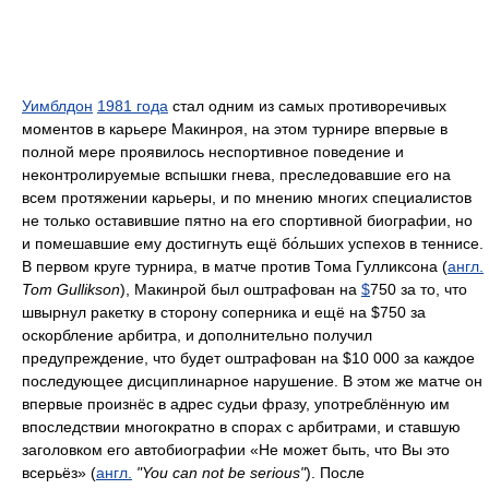
Уимблдон
1981 года
стал одним из самых противоречивых
моментов в карьере Макинроя, на этом турнире впервые в
полной мере проявилось неспортивное поведение и
неконтролируемые вспышки гнева, преследовавшие его на
всем протяжении карьеры, и по мнению многих специалистов
не только оставившие пятно на его спортивной биографии, но
и помешавшие ему достигнуть ещё бо́льших успехов в теннисе.
В первом круге турнира, в матче против Тома Гулликсона (
англ.
Tom Gullikson
), Макинрой был оштрафован на
$
750 за то, что
швырнул ракетку в сторону соперника и ещё на $750 за
оскорбление арбитра, и дополнительно получил
предупреждение, что будет оштрафован на $10 000 за каждое
последующее дисциплинарное нарушение. В этом же матче он
впервые произнёс в адрес судьи фразу, употреблённую им
впоследствии многократно в спорах с арбитрами, и ставшую
заголовком его автобиографии «Не может быть, что Вы это
всерьёз» (
англ.
"You can not be serious"
). После