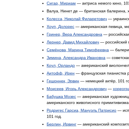
Сигар
,
Мириам
—
актриса
немого
кино
,
10
Валуа
,
Нинет
де
—
британская
балерина
,
Колесса
,
Николай
Филаретович
—
украинс
Хоуп
,
Долорес
—
американская
певица
,
ме
Гринер
,
Вера
Александровна
—
российска
Лернер
,
Давид
Михайлович
—
российский
Семёнова
,
Марина
Тимофеевна
—
балери
Зимина
,
Александра
Ивановна
—
советска
Коул
,
Орландо
—
американский
виолончел
Аитофф
,
Ирен
—
французская
пианистка
Гешоннек
,
Эрвин
—
немецкий
актёр
,
101
г
Моисеев
,
Игорь
Александрович
—
хореогр
Бабушка
Мозес
—
американская
художниц
американского
живописного
примитивизма
Родригес
Гарсиа
,
Мануэль
Патрисио
—
ис
101
год
.
Берлин
,
Ирвинг
—
американский
композит