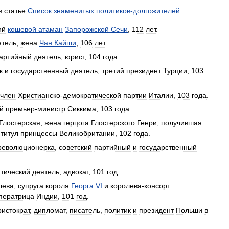
в
статье
Список
знаменитых
политиков
-
долгожителей
ий
кошевой
атаман
Запорожской
Сечи
,
112
лет
.
ятель
,
жена
Чан
Кайши
,
106
лет
.
артийный
деятель
,
юрист
,
104
года
.
к
и
государственный
деятель
,
третий
президент
Турции
,
103
член
Христианско
-
демократической
партии
Италии
,
103
года
.
й
премьер
-
министр
Сиккима
,
103
года
.
Глостерская
,
жена
герцога
Глостерского
Генри
,
получившая
титул
принцессы
Великобритании
,
102
года
.
революционерка
,
советский
партийный
и
государственный
тический
деятель
,
адвокат
,
101
год
.
лева
,
супруга
короля
Георга
VI
и
королева
-
консорт
ператрица
Индии
,
101
год
.
ристократ
,
дипломат
,
писатель
,
политик
и
президент
Польши
в