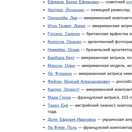
Ефимов
,
Борис
Ефимович
—
советский
ху
Хестерс
,
Йоханнес
—
немецкий
режиссер
,
Орнштейн
,
Лев
—
американский
композит
Итон
Трэвис
,
Дорис
—
американская
актри
Гуссенс
,
Сидони
—
британская
арфистка
и
Коппола
,
Орасио
—
аргентинский
фотогр
Нимейер
,
Оскар
—
бразильский
архитекто
Барбара
Кент
—
американская
актриса
,
по
Мэнсон
,
Одри
—
американская
модель
,
ак
Ли
,
Флоренс
—
американская
актриса
нем
Фейгин
,
Моисей
Александрович
—
российс
Картер
,
Эллиотт
—
американский
компози
Мари
Глори
—
французская
актриса
,
103
г
Такач
,
Енё
—
австрийский
пианист
,
композ
года
.
Доля
,
Евдокия
Ивановна
—
украинская
акт
Ле
Флем
,
Поль
—
французский
композито