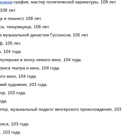
дожник
-
график
,
мастер
политической
карикатуры
,
108
лет
.
108
лет
.
ор
и
пианист
,
108
лет
.
са
,
танцовщица
,
106
лет
.
з
музыкальной
династии
Гуссенсов
,
105
лет
.
аф
,
105
лет
.
р
,
104
года
.
пулярная
в
эпоху
немого
кино
,
104
года
.
триса
театра
и
кино
,
104
года
.
ого
кино
,
104
года
.
кий
художник
,
103
года
.
тор
,
103
года
.
ода
.
итор
,
музыкальный
педагог
венгерского
происхождения
,
103
риса
,
103
года
.
р
,
103
года
.