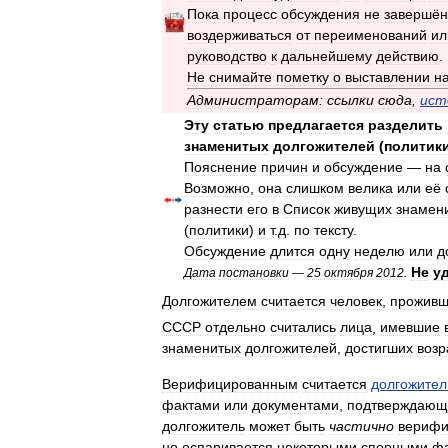
Пока
процесс
обсуждения
не
завершён
воздерживаться
от
переименований
ил
руководство
к
дальнейшему
действию
.
Не
снимайте
пометку
о
выставлении
н
Администраторам:
ссылки
сюда
,
ист
Эту
статью
предлагается
разделить
знаменитых
долгожителей
(
политик
Пояснение
причин
и
обсуждение
—
на
Возможно
,
она
слишком
велика
или
её
разнести
его
в
Список
живущих
знамен
(
политики
)
и
т
.
д
.
по
тексту
.
Обсуждение
длится
одну
неделю
или
д
Не
у
Дата
постановки
—
25
октября
2012
.
Долгожителем
считается
человек
,
прожив
СССР
отдельно
считались
лица
,
имевшие
знаменитых
долгожителей
,
достигших
возр
Верифицированным
считается
долгожител
фактами
или
документами
,
подтверждаю
долгожитель
может
быть
частично
вериф
но
оспаривается
некоторыми
спорными
ф