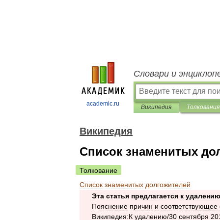
Словари и энциклоп
academic.ru
Википедия
Толкования
Википедия
Список знаменитых до
Толкование
Список
знаменитых
долгожителей
Эта
статья
предлагается
к
удалени
Пояснение
причин
и
соответствующее
Википедия:К
удалению
/
30
сентября
20