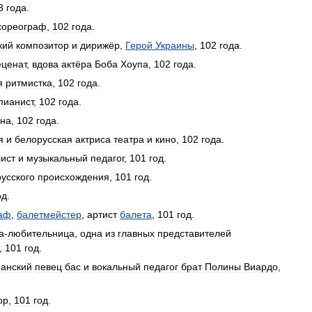
3
года
.
хореограф
,
102
года
.
кий
композитор
и
дирижёр
,
Герой
Украины
,
102
года
.
ценат
,
вдова
актёра
Боба
Хоупа
,
102
года
.
я
ритмистка
,
102
года
.
пианист
,
102
года
.
на
,
102
года
.
я
и
белорусская
актриса
театра
и
кино
,
102
года
.
ист
и
музыкальный
педагог
,
101
год
.
русского
происхождения
,
101
год
.
од
.
аф
,
балетмейстер
,
артист
балета
,
101
год
.
а
-
любительница
,
одна
из
главных
представителей
,
101
год
.
панский
певец
бас
и
вокальный
педагог
брат
Полины
Виардо
,
ор
,
101
год
.