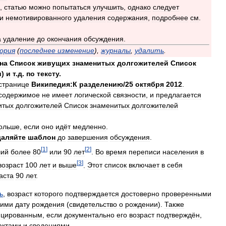
,
статью
можно
попытаться
улучшить
,
однако
следует
и
немотивированного
удаления
содержания
,
подробнее
см
.
а
удаление
до
окончания
обсуждения
.
ория
(
последнее
изменение
),
журналы
,
удалить
.
на
Список
живущих
знаменитых
долгожителей
Список
и
)
и
т
.
д
.
по
тексту
.
странице
Википедия:К
разделению
/
25
октября
2012
.
содержимое
не
имеет
логической
связности
,
и
предлагается
итых
долгожителей
Список
знаменитых
долгожителей
ольше
,
если
оно
идёт
медленно
.
даляйте
шаблон
до
завершения
обсуждения
.
[
1
]
[
2
]
ший
более
80
или
90
лет
.
Во
время
переписи
населения
в
[
3
]
возраст
100
лет
и
выше
.
Этот
список
включает
в
себя
аста
90
лет
.
ь
,
возраст
которого
подтверждается
достоверно
проверенными
щими
дату
рождения
(
свидетельство
о
рождении
).
Также
ицированным
,
если
документально
его
возраст
подтверждён
,
актами
и
сведениями
.