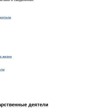
еятели
а
жизни
ели
арственные
деятели