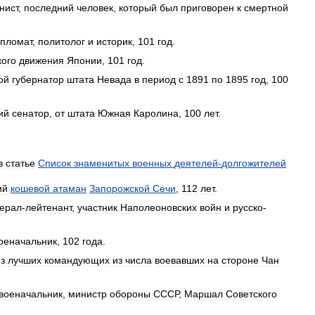
нист
,
последний
человек
,
который
был
приговорен
к
смертной
пломат
,
политолог
и
историк
,
101
год
.
кого
движения
Японии
,
101
год
.
ой
губернатор
штата
Невада
в
период
с
1891
по
1895
год
,
100
ий
сенатор
,
от
штата
Южная
Каролина
,
100
лет
.
в
статье
Список
знаменитых
военных
деятелей
-
долгожителей
ий
кошевой
атаман
Запорожской
Сечи
,
112
лет
.
нерал
-
лейтенант
,
участник
Наполеоновских
войн
и
русско
-
оеначальник
,
102
года
.
з
лучших
командующих
из
числа
воевавших
на
стороне
Чан
военачальник
,
министр
обороны
СССР
,
Маршал
Советского