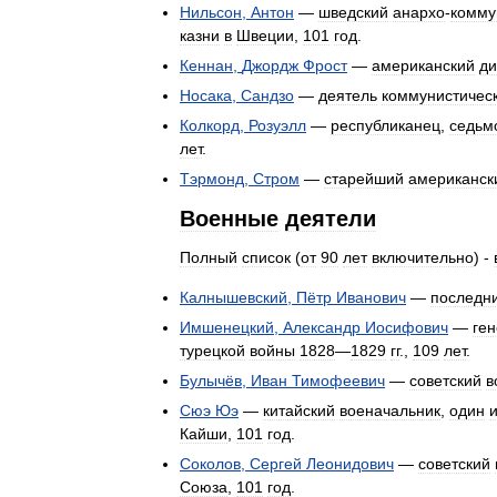
Нильсон
,
Антон
—
шведский
анархо
-
комму
казни
в
Швеции
,
101
год
.
Кеннан
,
Джордж
Фрост
—
американский
ди
Носака
,
Сандзо
—
деятель
коммунистичес
Колкорд
,
Розуэлл
—
республиканец
,
седьм
лет
.
Тэрмонд
,
Стром
—
старейший
американск
Военные
деятели
Полный
список
(
от
90
лет
включительно
) -
Калнышевский
,
Пётр
Иванович
—
последн
Имшенецкий
,
Александр
Иосифович
—
ге
турецкой
войны
1828
—
1829
гг
.,
109
лет
.
Булычёв
,
Иван
Тимофеевич
—
советский
в
Сюэ
Юэ
—
китайский
военачальник
,
один
и
Кайши
,
101
год
.
Соколов
,
Сергей
Леонидович
—
советский
Союза
,
101
год
.