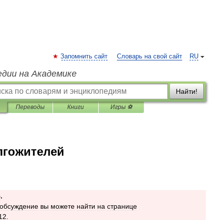
Запомнить сайт
Словарь на свой сайт
RU
едии на Академике
Найти!
Переводы
Книги
Игры ⚽
лгожителей
ю
.
обсуждение
вы
можете
найти
на
странице
12
.