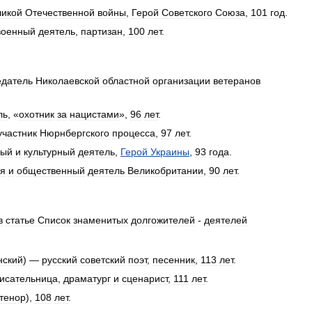
ликой
Отечественной
войны
,
Герой
Советского
Союза
,
101
год
.
военный
деятель
,
партизан
,
100
лет
.
едатель
Николаевской
областной
организации
ветеранов
ль
, «
охотник
за
нацистами
»,
96
лет
.
участник
Нюрнбергского
процесса
,
97
лет
.
ный
и
культурный
деятель
,
Герой
Украины
,
93
года
.
я
и
общественный
деятель
Великобритании
,
90
лет
.
в
статье
Список
знаменитых
долгожителей
-
деятелей
нский
) —
русский
советский
поэт
,
песенник
,
113
лет
.
исательница
,
драматург
и
сценарист
,
111
лет
.
тенор
),
108
лет
.