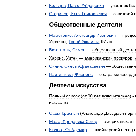
Кольцов
,
Павел
Фёдорович
—
участник
Ве
Старинов
,
Илья
Григорьевич
—
советский
Общественные
деятели
Момотенко
,
Александр
Иванович
—
предс
Украины
,
Герой
Украины
,
97
лет
.
Визенталь
,
Симон
—
общественный
деяте
Харрис
,
Уитни
—
американский
прокурор
,
Силин
,
Олесь
Афанасьевич
—
обществен
Найтингейл
,
Флоренс
—
сестра
милосерди
Деятели
искусства
Полный
список
(
от
90
лет
включительно
) -
искусства
Саша
Красный
(
Александр
Давыдович
Бря
Маас
,
Фредерика
Сэгор
—
американская
п
Кюэно
,
Юг
Адемар
—
швейцарский
певец
(