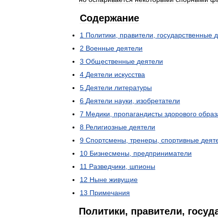
Содержание
1
Политики
,
правители
,
государственные
д
2
Военные
деятели
3
Общественные
деятели
4
Деятели
искусства
5
Деятели
литературы
6
Деятели
науки
,
изобретатели
7
Медики
,
пропагандисты
здорового
образ
8
Религиозные
деятели
9
Спортсмены
,
тренеры
,
спортивные
деят
10
Бизнесмены
,
предприниматели
11
Разведчики
,
шпионы
12
Ныне
живущие
13
Примечания
Политики
,
правители
,
госуд