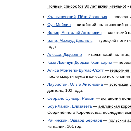
Полный
список
(
от
90
лет
включительно
) -
Калнышевский
,
Пётр
Иванович
—
последн
Сун
Мэйлин
—
китайский
политический
де
Волин
,
Анатолий
Антонович
—
советский
п
Баяр
,
Махмуд
Джеляль
—
турецкий
полити
года
.
Алесси
,
Джузеппе
—
итальянский
политик
,
Кази
Лхендуп
Дорджи
Кхангсарпа
—
первы
Алиса
Монтегю
-
Дуглас
-
Скотт
—
герцогиня
после
смерти
мужа
в
качестве
исключения
Лауристин
,
Ольга
Антоновна
—
эстонская
деятель
,
102
года
.
Серрано
Суньер
,
Рамон
—
испанский
поли
Боуз
-
Лайон
,
Елизавета
—
английская
коро
Соединённого
Королевства
,
последняя
им
Рачинский
,
Эдвард
Бернард
—
польский
а
изгнании
,
101
год
.