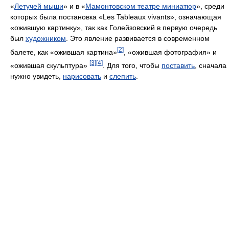
«
Летучей мыши
» и в «
Мамонтовском театре миниатюр
», среди
которых была постановка «Les Tableaux vivants», означающая
«ожившую картинку», так как Голейзовский в первую очередь
был
художником
. Это явление развивается в современном
[2]
балете, как «ожившая картина»
, «ожившая фотография» и
[3]
[4]
«ожившая скульптура»
. Для того, чтобы
поставить
, сначала
нужно увидеть,
нарисовать
и
слепить
.