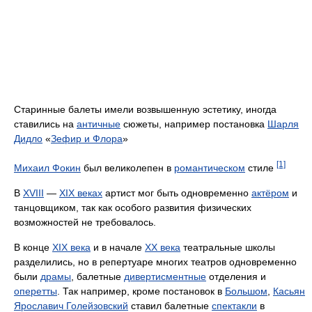
Старинные балеты имели возвышенную эстетику, иногда
ставились на
античные
сюжеты, например постановка
Шарля
Дидло
«
Зефир и Флора
»
[1]
Михаил Фокин
был великолепен в
романтическом
стиле
В
XVIII
—
XIX веках
артист мог быть одновременно
актёром
и
танцовщиком, так как особого развития физических
возможностей не требовалось.
В конце
XIX века
и в начале
XX века
театральные школы
разделились, но в репертуаре многих театров одновременно
были
драмы
, балетные
дивертисментные
отделения и
оперетты
. Так например, кроме постановок в
Большом
,
Касьян
Ярославич Голейзовский
ставил балетные
спектакли
в