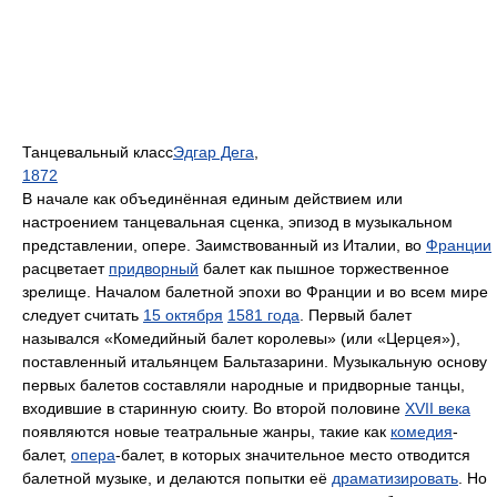
Танцевальный класс
Эдгар Дега
,
1872
В начале как объединённая единым действием или
настроением танцевальная сценка, эпизод в музыкальном
представлении, опере. Заимствованный из Италии, во
Франции
расцветает
придворный
балет как пышное торжественное
зрелище. Началом балетной эпохи во Франции и во всем мире
следует считать
15 октября
1581 года
. Первый балет
назывался «Комедийный балет королевы» (или «Церцея»),
поставленный итальянцем Бальтазарини. Музыкальную основу
первых балетов составляли народные и придворные танцы,
входившие в старинную сюиту. Во второй половине
XVII века
появляются новые театральные жанры, такие как
комедия
-
балет,
опера
-балет, в которых значительное место отводится
балетной музыке, и делаются попытки её
драматизировать
. Но