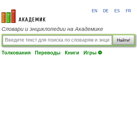
EN
DE
ES
FR
academic.ru
Словари и энциклопедии на Академике
Найти!
Толкования
Переводы
Книги
Игры ⚽