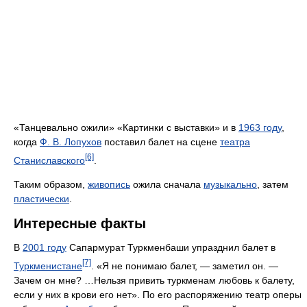
«Танцевально ожили» «Картинки с выставки» и в
1963 году
,
когда
Ф. В. Лопухов
поставил балет на сцене
театра
[6]
Станиславского
.
Таким образом,
живопись
ожила сначала
музыкально
, затем
пластически
.
Интересные факты
В
2001 году
Сапармурат Туркменбаши упразднил балет в
[7]
Туркменистане
. «Я не понимаю балет, — заметил он. —
Зачем он мне? …Нельзя привить туркменам любовь к балету,
если у них в крови его нет». По его распоряжению театр оперы