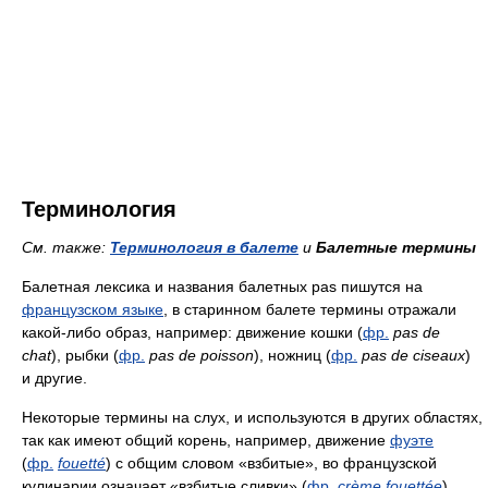
Терминология
См. также:
Терминология в балете
и
Балетные термины
Балетная лексика и названия балетных pas пишутся на
французском языке
, в старинном балете термины отражали
какой-либо образ, например: движение кошки (
фр.
pas de
chat
), рыбки (
фр.
pas de poisson
), ножниц (
фр.
pas de ciseaux
)
и другие.
Некоторые термины на слух, и используются в других областях,
так как имеют общий корень, например, движение
фуэте
(
фр.
fouetté
) с общим словом «взбитые», во французской
кулинарии означает «взбитые сливки» (
фр.
crème fouettée
)