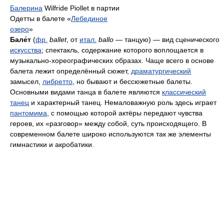
Балерина
Wilfride Piollet в партии
Одетты в балете «
Лебединое
озеро
»
Бале́т
(
фр.
ballet
, от
итал.
ballo
— танцую) — вид сценического
искусства
; спектакль, содержание которого воплощается в
музыкально-хореографических образах. Чаще всего в основе
балета лежит определённый сюжет,
драматургический
замысел,
либретто
, но бывают и бессюжетные балеты.
Основными видами танца в балете являются
классический
танец
и характерный танец. Немаловажную роль здесь играет
пантомима
, с помощью которой актёры передают чувства
героев, их «разговор» между собой, суть происходящего. В
современном балете широко используются так же элементы
гимнастики и акробатики.