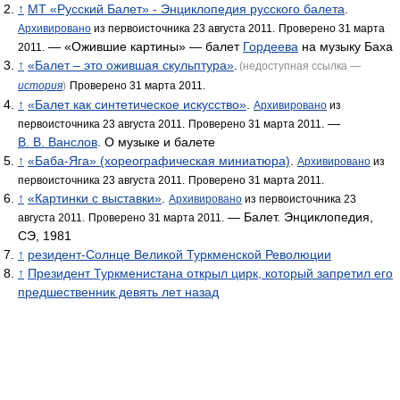
↑
МТ «Русский Балет» - Энциклопедия русского балета
.
Архивировано
из первоисточника 23 августа 2011.
Проверено 31 марта
— «Ожившие картины» — балет
Гордеева
на музыку Баха
2011.
↑
«Балет – это ожившая скульптура»
.
(недоступная ссылка —
история
)
Проверено 31 марта 2011.
↑
«Балет как синтетическое искусство»
.
Архивировано
из
—
первоисточника 23 августа 2011.
Проверено 31 марта 2011.
В. В. Ванслов
. О музыке и балете
↑
«Баба-Яга» (хореографическая миниатюра)
.
Архивировано
из
первоисточника 23 августа 2011.
Проверено 31 марта 2011.
↑
«Картинки с выставки»
.
Архивировано
из первоисточника 23
— Балет. Энциклопедия,
августа 2011.
Проверено 31 марта 2011.
СЭ, 1981
↑
резидент-Солнце Великой Туркменской Революции
↑
Президент Туркменистана открыл цирк, который запретил его
предшественник девять лет назад