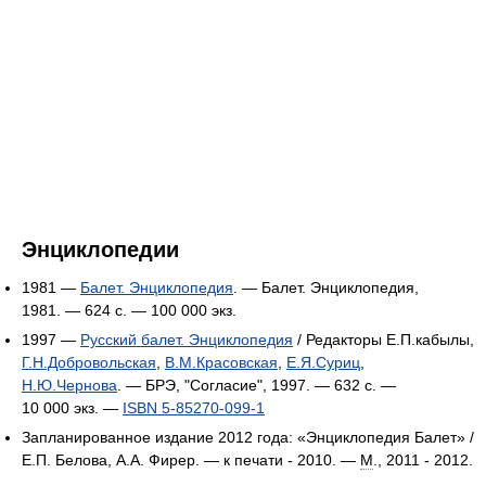
Энциклопедии
1981 —
Балет. Энциклопедия
. — Балет. Энциклопедия,
1981. — 624 с. —
100 000 экз.
1997 —
Русский балет. Энциклопедия
/ Редакторы Е.П.кабылы,
Г.Н.Добровольская
,
В.М.Красовская
,
Е.Я.Суриц
,
Н.Ю.Чернова
. — БРЭ, "Согласие", 1997. — 632 с. —
10 000 экз.
—
ISBN 5-85270-099-1
Запланированное издание 2012 года:
«Энциклопедия Балет» /
Е.П. Белова, А.А. Фирер. — к печати - 2010. —
М
., 2011 - 2012.