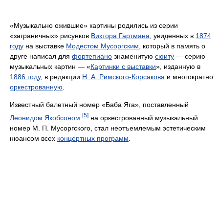
«Музыкально ожившие» картины родились из серии
«заграничных» рисунков
Виктора Гартмана
, увиденных в
1874
году
на выставке
Модестом Мусоргским
, который в память о
друге написал для
фортепиано
знаменитую
сюиту
— серию
музыкальных картин — «
Картинки с выставки
», изданную в
1886 году
, в редакции
Н. А. Римского-Корсакова
и многократно
оркестрованную
.
Известный балетный номер «Баба Яга», поставленный
[5]
Леонидом Якобсоном
на оркестрованный музыкальный
номер М. П. Мусоргского, стал неотъемлемым эстетическим
нюансом всех
концертных программ
.