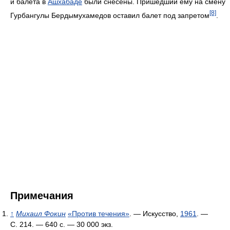
и балета в
Ашхабаде
были снесены. Пришедший ему на смену
[8]
Гурбангулы Бердымухамедов оставил балет под запретом
.
Примечания
↑
Михаил Фокин
«Против течения»
. — Искусство,
1961
. —
С. 214. — 640 с. —
30 000 экз.