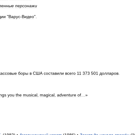
пенные
персонажи
дии
"
Варус
-
Видео
".
кассовые
боры
в
США
составили
всего
11
373
501
долларов
.
ings
you
the
musical
,
magical
,
adventure
of
…»