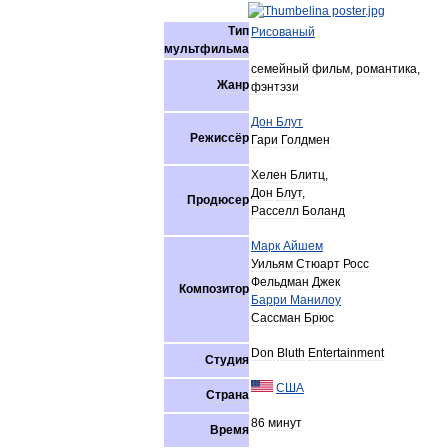
Тип
Рисованый
мультфильма
семейный
фильм
,
романтика
,
Жанр
фэнтэзи
Дон
Блут
Режиссёр
Гари
Голдмен
Хелен
Блитц
,
Дон
Блут
,
Продюсер
Расселл
Боланд
Марк
Айшем
Уильям
Стюарт
Росс
Фельдман
Джек
Композитор
Барри
Манилоу
Сассман
Брюс
Don
Bluth
Entertainment
Студия
США
Страна
86
минут
Время