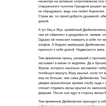
несмотря
на
активное
сопротивление
пса
старшенького
сыночка
Гранделя
решает
в
не
обрадовало
,
ведь
она
любит
Корнелия
,
Стриж
же
,
по
своей
доброте
душевной
,
об
домой
.
А
тут
бац
и
Жук
,
сражённый
Дюймовочкин
там
её
обвиняют
в
уродливости
,
заявив
,
чт
Однако
ей
помогает
поверить
в
себя
тот
ж
эльфов
.
А
бедная
замёрзшая
Дюймовочка
приносит
к
себе
домой
.
Надвигается
зима
.
Тем
временем
принц
,
узнавший
о
пропаже
застывает
в
каком
-
то
водоёме
.
Да
и
броше
Жуком
,
которого
насильно
заставляет
себе
пообещал
вернуть
Жуку
крылья
,
если
тот
в
ему
не
больше
,
чем
сама
Дюймовочка
.
Так
увидев
принесённую
жуками
глыбу
льда
с
спешит
отдавать
жучьи
крылья
их
законно
девушки
.
После
они
идут
в
сторону
жилья
Тем
временем
Дюймовочка
приходит
в
се