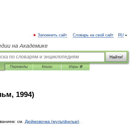
Запомнить сайт
Словарь на свой сайт
RU
едии на Академике
Найти!
Переводы
Книги
Игры ⚽
ьм, 1994)
ванием:
см
.
Дюймовочка
(
мультфильм
)
.