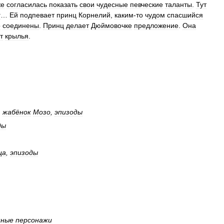
же
согласилась
показать
свои
чудесные
певческие
таланты
.
Тут
г
…
Ей
подпевает
принц
Корнелий
,
каким
-
то
чудом
спасшийся
о
соединены
.
Принц
делает
Дюймовочке
предложение
.
Она
т
крылья
.
,
жабёнок
Мозо
,
эпизоды
ды
ца
,
эпизоды
нные
персонажи