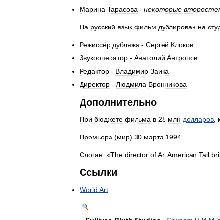
Марина
Тарасова
-
некоторые
второсте
На
русский
язык
фильм
дублирован
на
сту
Режиссёр
дубляжа
-
Сергей
Клоков
Звукооператор
-
Анатолий
Антропов
Редактор
-
Владимир
Заика
Директор
-
Людмила
Бронникова
Дополнительно
При
бюджете
фильма
в
28
млн
долларов
,
Премьера
(
мир
)
30
марта
1994
.
Слоган:
«
The
director
of
An
American
Tail
br
Ссылки
World
Art