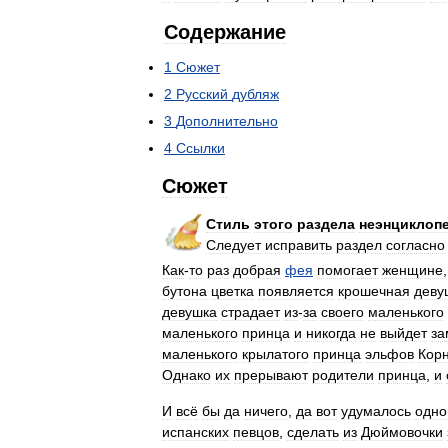
Содержание
1
Сюжет
2
Русский
дубляж
3
Дополнительно
4
Ссылки
Сюжет
Стиль
этого
раздела
неэнциклоп
Следует
исправить
раздел
согласно
Как
-
то
раз
добрая
фея
помогает
женщине
бутона
цветка
появляется
крошечная
деву
девушка
страдает
из
-
за
своего
маленького
маленького
принца
и
никогда
не
выйдет
за
маленького
крылатого
принца
эльфов
Кор
Однако
их
прерывают
родители
принца
,
и
И
всё
бы
да
ничего
,
да
вот
удумалось
одно
испанских
певцов
,
сделать
из
Дюймовочки