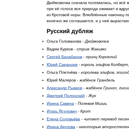
Дюймовочка
сначала
поломалась
,
но
всё
при
её
голосе
вся
природа
оживает
и
вдру
из
Кротовой
норы
.
Влюблённые
наконец
-
т
конечно
же
соглашается
,
и
у
неё
вырастаю
Русский
дубляж
Ольга
Голованова
-
Дюймовочка
Вадим
Курков
-
стриж
Жакимо
Сергей
Балабанов
-
принц
Корнелий
Юрий
Саранцев
-
король
эльфов
Колберт
Ольга
Плетнёва
-
королева
эльфов
,
эпизо
Юрий
Маляров
-
жабёнок
Грандель
Александр
Рыжков
-
жабёнок
Гринго
,
лиси
Дмитрий
Полонский
-
Жук
Ирина
Савина
-
Полевая
Мышь
Игорь
Ясулович
-
Крот
Елена
Соловьёва
-
читает
перевод
песен
Ирина
Акулова
-
некоторые
второстепе