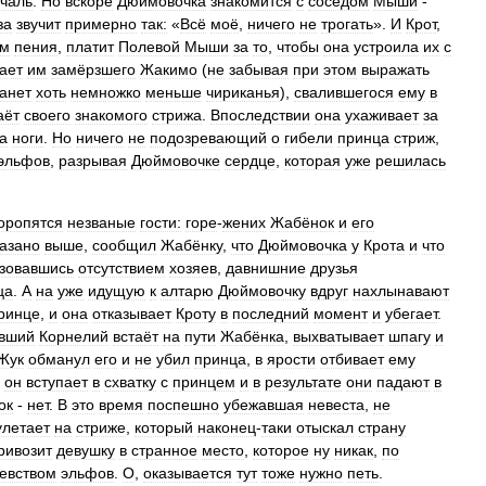
чаль
.
Но
вскоре
Дюймовочка
знакомится
с
соседом
Мыши
-
за
звучит
примерно
так:
«
Всё
моё
,
ничего
не
трогать
».
И
Крот
,
ом
пения
,
платит
Полевой
Мыши
за
то
,
чтобы
она
устроила
их
с
ает
им
замёрзшего
Жакимо
(
не
забывая
при
этом
выражать
танет
хоть
немножко
меньше
чириканья
),
свалившегося
ему
в
аёт
своего
знакомого
стрижа
.
Впоследствии
она
ухаживает
за
а
ноги
.
Но
ничего
не
подозревающий
о
гибели
принца
стриж
,
эльфов
,
разрывая
Дюймовочке
сердце
,
которая
уже
решилась
оропятся
незваные
гости:
горе
-
жених
Жабёнок
и
его
казано
выше
,
сообщил
Жабёнку
,
что
Дюймовочка
у
Крота
и
что
зовавшись
отсутствием
хозяев
,
давнишние
друзья
ца
.
А
на
уже
идущую
к
алтарю
Дюймовочку
вдруг
нахлынавают
ринце
,
и
она
отказывает
Кроту
в
последний
момент
и
убегает
.
вший
Корнелий
встаёт
на
пути
Жабёнка
,
выхватывает
шпагу
и
Жук
обманул
его
и
не
убил
принца
,
в
ярости
отбивает
ему
он
вступает
в
схватку
с
принцем
и
в
результате
они
падают
в
ок
-
нет
.
В
это
время
поспешно
убежавшая
невеста
,
не
улетает
на
стриже
,
который
наконец
-
таки
отыскал
страну
ривозит
девушку
в
странное
место
,
которое
ну
никак
,
по
евством
эльфов
.
О
,
оказывается
тут
тоже
нужно
петь
.