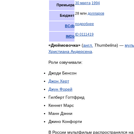
30
марта
1994
Премьера
28
млн
долларов
Бюджет
подробнее
BCdb
ID
0111419
IMDb
«
Дюймовочка
»
(
англ
.
Thumbelina
) —
мул
Христиана
Андерсена
.
Роли
озвучивали:
Джоди
Бенсон
Джон
Херт
Джун
Форей
Гилберт
Готтфрид
Кеннет
Марс
Манн
Дэнни
Джино
Конфорти
В
России
мультфильм
распространялся
на