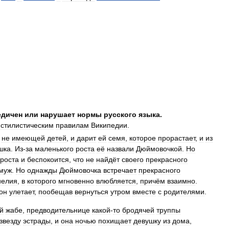
едичен
или
нарушает
нормы
русского
языка
.
стилистическим
правилам
Википедии
.
,
не
имеющей
детей
,
и
дарит
ей
семя
,
которое
прорастает
,
и
из
шка
.
Из
-
за
маленького
роста
её
назвали
Дюймовочкой
.
Но
роста
и
беспокоится
,
что
не
найдёт
своего
прекрасного
муж
.
Но
однажды
Дюймовочка
встречает
прекрасного
нелия
,
в
которого
мгновенно
влюбляется
,
причём
взаимно
.
он
улетает
,
пообещав
вернуться
утром
вместе
с
родителями
.
й
жабе
,
предводительнице
какой
-
то
бродячей
труппы
звезду
эстрады
,
и
она
ночью
похищает
девушку
из
дома
,