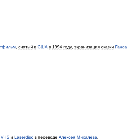
ьтфильм
,
снятый
в
США
в
1994
году
,
экранизация
сказки
Ганса
VHS
и
Laserdisc
в
переводе
Алексея
Михалёва
.