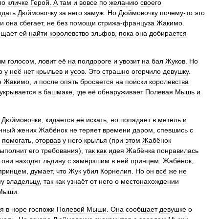
по
кличке
Герой
.
А
там
и
вовсе
по
желанию
своего
ыдать
Дюймовочку
за
него
замуж
.
Но
Дюймовочку
почему
-
то
это
и
она
сбегает
,
не
без
помощи
стрижа
-
француза
Жакимо
.
ещает
ей
найти
королевство
эльфов
,
пока
она
добирается
ым
голосом
,
ловит
её
на
полдороге
и
увозит
на
бал
Жуков
.
Но
о
у
неё
нет
крыльев
и
усов
.
Это
страшно
огорчило
девушку
.
е
Жакимо
,
и
после
опять
бросается
на
поиски
королевства
укрывается
в
башмаке
,
где
её
обнаруживает
Полевая
Мышь
и
Дюймовочки
,
кидается
её
искать
,
но
попадает
в
метель
и
нный
жених
Жабёнок
не
теряет
времени
даром
,
спевшись
с
помогать
,
оторвав
у
него
крылья
(
при
этом
Жабёнок
ыполнит
его
требования
),
так
как
идея
Жабёнка
понравилась
они
находят
льдину
с
замёрзшим
в
ней
принцем
.
Жабёнок
,
принцем
,
думает
,
что
Жук
убил
Корнелия
.
Но
он
всё
же
не
му
владельцу
,
так
как
узнаёт
от
него
о
местонахождении
Мыши
.
бя
в
норе
госпожи
Полевой
Мыши
.
Она
сообщает
девушке
о