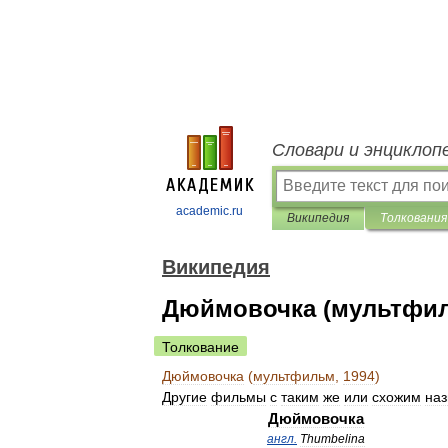
Словари и энциклоп
academic.ru
Википедия
Толкования
Википедия
Дюймовочка (мультфил
Толкование
Дюймовочка
(
мультфильм
,
1994
)
Другие
фильмы
с
таким
же
или
схожим
наз
Дюймовочка
англ
.
Thumbelina