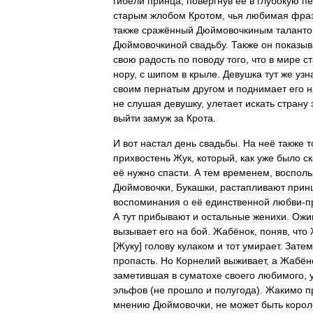
гибели
принца
,
повергнув
её
в
глубокую
пе
старым
жлобом
Кротом
,
чья
любимая
фра
также
сражённый
Дюймовочкиным
талант
Дюймовочкиной
свадьбу
.
Также
он
показыв
свою
радость
по
поводу
того
,
что
в
мире
с
нору
,
с
шипом
в
крыле
.
Девушка
тут
же
узн
своим
пернатым
другом
и
поднимает
его
н
не
слушая
девушку
,
улетает
искать
страну
выйти
замуж
за
Крота
.
И
вот
настал
день
свадьбы
.
На
неё
также
т
прихвостень
Жук
,
который
,
как
уже
было
с
её
нужно
спасти
.
А
тем
временем
,
восполь
Дюймовочки
,
Букашки
,
растапливают
прин
воспоминания
о
её
единственной
любви
-
п
А
тут
прибывают
и
остальные
женихи
.
Ожи
вызывает
его
на
бой
.
Жабёнок
,
поняв
,
что
[
Жуку
]
голову
кулаком
и
тот
умирает
.
Затем
пропасть
.
Но
Корнелий
выживает
,
а
Жабён
заметившая
в
суматохе
своего
любимого
,
эльфов
(
не
прошло
и
полугода
).
Жакимо
п
мнению
Дюймовочки
,
не
может
быть
корол