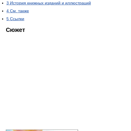
3
История книжных изданий и иллюстраций
4
См. также
5
Ссылки
Сюжет