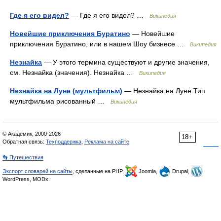
Где я его видел?
— Где я его видел? …
Википедия
Новейшие приключения Буратино
— Новейшие
приключения Буратино, или в нашем Шоу бизнесе …
Википедия
Незнайка
— У этого термина существуют и другие значения,
см. Незнайка (значения). Незнайка …
Википедия
Незнайка на Луне (мультфильм)
— Незнайка на Луне Тип
мультфильма рисованный …
Википедия
© Академик, 2000-2026
18+
Обратная связь:
Техподдержка
,
Реклама на сайте
👣 Путешествия
Экспорт словарей на сайты
, сделанные на PHP,
Joomla,
Drupal,
WordPress, MODx.