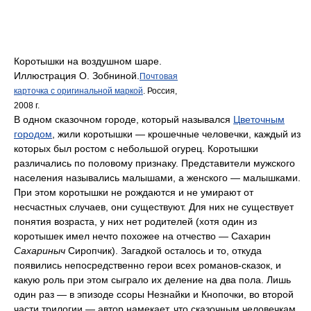
Коротышки на воздушном шаре.
Иллюстрация О. Зобниной.
Почтовая
карточка с оригинальной маркой
. Россия,
2008 г.
В одном сказочном городе, который назывался
Цветочным
городом
, жили коротышки — крошечные человечки, каждый из
которых был ростом с небольшой огурец. Коротышки
различались по половому признаку. Представители мужского
населения назывались малышами, а женского — малышками.
При этом коротышки не рождаются и не умирают от
несчастных случаев, они существуют. Для них не существует
понятия возраста, у них нет родителей (хотя один из
коротышек имел нечто похожее на отчество — Сахарин
Сахариныч
Сиропчик). Загадкой осталось и то, откуда
появились непосредственно герои всех романов-сказок, и
какую роль при этом сыграло их деление на два пола. Лишь
один раз — в эпизоде ссоры Незнайки и Кнопочки, во второй
части трилогии — автор намекает, что сказочным человечкам