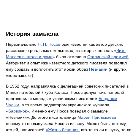
История замысла
Первоначально
Н. Н. Носов
был известен как автор детских
рассказов о реальных школьниках, из которых повесть «
Витя
Малеев в школе и дома
» была отмечена
Сталинской премией
.
Авторитет и опыт уже известного детского писателя позволил
ему создать и воплотить этот яркий образ
Незнайки
(и других
«коротышек»).
В 1952 году, направляясь с делегацией советских писателей в
Минск на юбилей Якуба Коласа, Носов целую ночь напролёт
проговорил с молодым украинским писателем
Богданом
Чалым
, в то время редактором украинского журнала
«
Барвинок
». Именно ему Носов поведал о замысле
«Незнайки». До этого писательница
Мария Прилежаева
почему-то не выпускала Носова из виду. Может быть, потому,
что ей, написавшей
«Жизнь Ленина»
, кто-то то ли в шутку, то ли