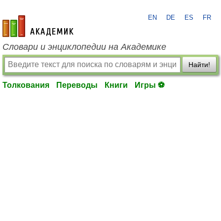
EN
DE
ES
FR
academic.ru
Словари и энциклопедии на Академике
Найти!
Толкования
Переводы
Книги
Игры ⚽