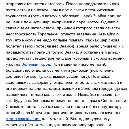
отправляются путешествовать. После непродолжительного
путешествия на воздушном шаре в связи с техническими
трудностями (остыл воздух в оболочке шара) Знайка принял
решение покинуть шар, выпрыгнув с парашютом. Однако в
связи с замешательством, причиной которого стала отчасти
неосторожность Торопыжки, отчасти заявление Незнайки о
том, что никому не надо больше прыгать, так как шар снова
полетел вверх (потеряв вес Знайки), время было упущено и с
парашютом выпрыгнул только Знайка, а остальные малыши
продолжили путешествие на шаре, который в скором времени
упал на
Зелёный город
. При падении никто не погиб,
большинство отделалось лёгкими ушибами (исключение
составил только Пулька, вывихнувший ногу). Незнайка,
зацепившись за корзину, отделился от остальных малышей и
его первым нашли малышки, жившие в Зелёном городе, где как
выяснилось, только малышки и жили. Незнайке повезло, так
как, будучи найденным первым, он попал в дом к Синеглазке и
Снежинке, остальные же малыши попали в больницу, которую
строгий врач Медуница фактически использовала в качестве
места заключения
для малышей. Благодаря удачному
стечению обстоятельств, умелому манипулированию и