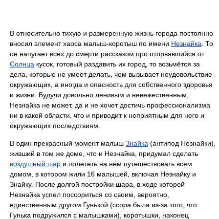
В относительно тихую и размеренную жизнь города постоянно
вносил элемент хаоса малыш-коротыш по имени
Незнайка
. То
он напугает всех до смерти рассказом про оторвавшийся от
Солнца
кусок, готовый раздавить их город, то возьмётся за
дела, которые не умеет делать, чем вызывает неудовольствие
окружающих, а иногда и опасность для собственного здоровья
и жизни. Будучи довольно ленивым и невежественным,
Незнайка не может, да и не хочет достичь профессионализма
ни в какой области, что и приводит к неприятным для него и
окружающих последствиям.
В один прекрасный момент малыш
Знайка
(антипод Незнайки),
живший в том же доме, что и Незнайка, придумал сделать
воздушный шар
и полететь на нём путешествовать всем
домом, в котором жили 16 малышей, включая Незнайку и
Знайку. После долгой постройки шара, в ходе которой
Незнайка успел поссориться со своим, вероятно,
единственным другом Гунькой (ссора была из-за того, что
Гунька подружился с малышками), коротышки, наконец