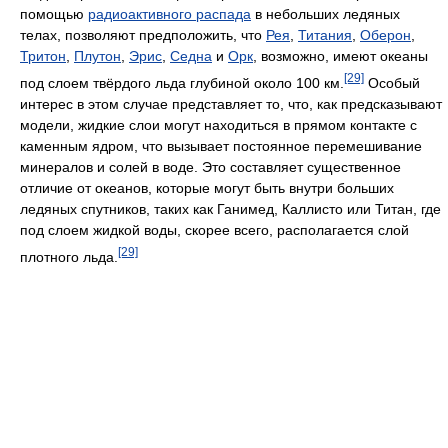
помощью
радиоактивного распада
в небольших ледяных
телах, позволяют предположить, что
Рея
,
Титания
,
Оберон
,
Тритон
,
Плутон
,
Эрис
,
Седна
и
Орк
, возможно, имеют океаны
[29]
под слоем твёрдого льда глубиной около 100 км.
Особый
интерес в этом случае представляет то, что, как предсказывают
модели, жидкие слои могут находиться в прямом контакте с
каменным ядром, что вызывает постоянное перемешивание
минералов и солей в воде. Это составляет существенное
отличие от океанов, которые могут быть внутри больших
ледяных спутников, таких как Ганимед, Каллисто или Титан, где
под слоем жидкой воды, скорее всего, располагается слой
[29]
плотного льда.