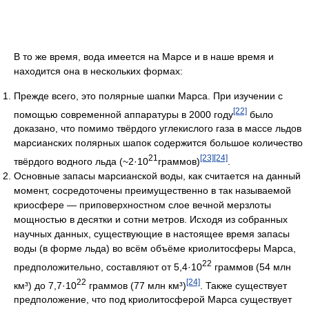
В то же время, вода имеется на Марсе и в наше время и
находится она в нескольких формах:
Прежде всего, это полярные шапки Марса. При изучении с
[22]
помощью современной аппаратуры в 2000 году
было
доказано, что помимо твёрдого углекислого газа в массе льдов
марсианских полярных шапок содержится большое количество
21
[23]
[24]
твёрдого водного льда (~2·10
граммов)
.
Основные запасы марсианской воды, как считается на данный
момент, сосредоточены преимущественно в так называемой
криосфере — приповерхностном слое вечной мерзлоты
мощностью в десятки и сотни метров. Исходя из собранных
научных данных, существующие в настоящее время запасы
воды (в форме льда) во всём объёме криолитосферы Марса,
22
предположительно, составляют от 5,4·10
граммов (54 млн
22
[24]
км³) до 7,7·10
граммов (77 млн км³)
. Также существует
предположение, что под криолитосферой Марса существует