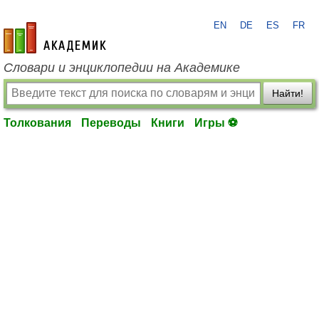
EN
DE
ES
FR
academic.ru
Словари и энциклопедии на Академике
Найти!
Толкования
Переводы
Книги
Игры ⚽