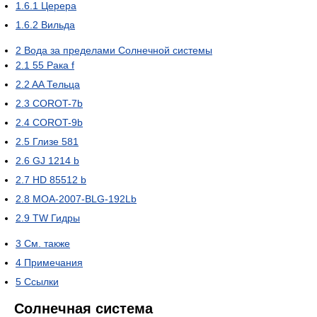
1.6.1
Церера
1.6.2
Вильда
2
Вода за пределами Солнечной системы
2.1
55 Рака f
2.2
AA Тельца
2.3
COROT-7b
2.4
COROT-9b
2.5
Глизе 581
2.6
GJ 1214 b
2.7
HD 85512 b
2.8
MOA-2007-BLG-192Lb
2.9
TW Гидры
3
См. также
4
Примечания
5
Ссылки
Солнечная система