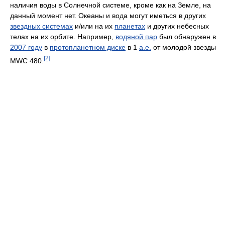
наличия воды в Солнечной системе, кроме как на Земле, на
данный момент нет. Океаны и вода могут иметься в других
звездных системах
и/или на их
планетах
и других небесных
телах на их орбите. Например,
водяной пар
был обнаружен в
2007 году
в
протопланетном диске
в 1
а.е.
от молодой звезды
[2]
MWC 480.