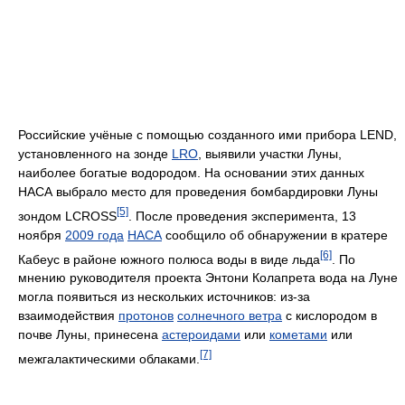
Российские учёные с помощью созданного ими прибора LEND,
установленного на зонде
LRO
, выявили участки Луны,
наиболее богатые водородом. На основании этих данных
НАСА выбрало место для проведения бомбардировки Луны
[5]
зондом LCROSS
. После проведения эксперимента, 13
ноября
2009 года
НАСА
сообщило об обнаружении в кратере
[6]
Кабеус в районе южного полюса воды в виде льда
. По
мнению руководителя проекта Энтони Колапрета вода на Луне
могла появиться из нескольких источников: из-за
взаимодействия
протонов
солнечного ветра
с кислородом в
почве Луны, принесена
астероидами
или
кометами
или
[7]
межгалактическими облаками.