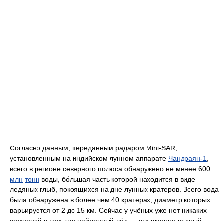
Согласно данным, переданным радаром Mini-SAR,
установленным на индийском лунном аппарате
Чандраян-1
,
всего в регионе северного полюса обнаружено не менее 600
млн
тонн
воды, бо́льшая часть которой находится в виде
ледяных глыб, покоящихся на дне лунных кратеров. Всего вода
была обнаружена в более чем 40 кратерах, диаметр которых
варьируется от 2 до 15 км. Сейчас у учёных уже нет никаких
сомнений в том, что найденный лёд — это именно водный