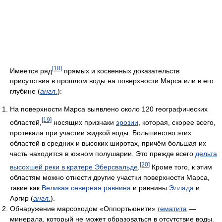
[18]
Имеется ряд
прямых и косвенных доказательств
присутствия в прошлом воды на поверхности Марса или в его
глубине (
англ.
):
На поверхности Марса выявлено около 120 географических
[19]
областей,
носящих признаки
эрозии
, которая, скорее всего,
протекала при участии жидкой воды. Большинство этих
областей в средних и высоких широтах, причём большая их
часть находится в южном полушарии. Это прежде всего
дельта
[20]
высохшей реки в кратере Эберсвальде
.
Кроме того, к этим
областям можно отнести другие участки поверхности Марса,
такие как
Великая северная равнина
и равнины
Эллада
и
Аргир (
англ.
).
Обнаружение марсоходом «Оппортьюнити»
гематита
—
минерала, который не может образоваться в отсутствие воды.