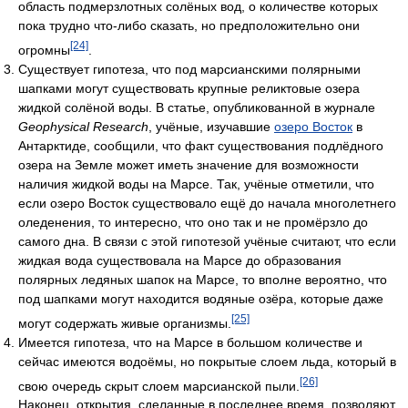
область подмерзлотных солёных вод, о количестве которых
пока трудно что-либо сказать, но предположительно они
[24]
огромны
.
Существует гипотеза, что под марсианскими полярными
шапками могут существовать крупные реликтовые озера
жидкой солёной воды. В статье, опубликованной в журнале
Geophysical Research
, учёные, изучавшие
озеро Восток
в
Антарктиде, сообщили, что факт существования подлёдного
озера на Земле может иметь значение для возможности
наличия жидкой воды на Марсе. Так, учёные отметили, что
если озеро Восток существовало ещё до начала многолетнего
оледенения, то интересно, что оно так и не промёрзло до
самого дна. В связи с этой гипотезой учёные считают, что если
жидкая вода существовала на Марсе до образования
полярных ледяных шапок на Марсе, то вполне вероятно, что
под шапками могут находится водяные озёра, которые даже
[25]
могут содержать живые организмы.
Имеется гипотеза, что на Марсе в большом количестве и
сейчас имеются водоёмы, но покрытые слоем льда, который в
[26]
свою очередь скрыт слоем марсианской пыли.
Наконец, открытия, сделанные в последнее время, позволяют