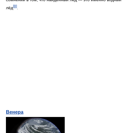
[8]
лёд
.
Венера