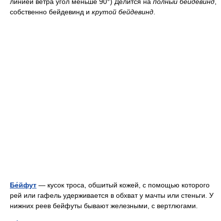
линией ветра угол меньше 90°) Делится на
полный бейдевинд
,
собственно бейдевинд и
крутой бейдевинд
.
Бе́йфут
— кусок троса, обшитый кожей, с помощью которого
рей или гафель удерживается в обхват у мачты или стеньги. У
нижних реев бейфуты бывают железными, с вертлюгами.