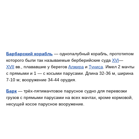
Барбарский корабль
— однопалубный корабль, прототипом
которого были так называемые берберийские суда
XVI
—
XVII
вв., плававшие у берегов
Алжира
и
Туниса
. Имел 2 мачты
с прямыми и 1 — с косыми парусами. Длина 32-36 м, ширина
7-10 м; вооружение 34-44 орудия.
Барк
— трёх-пятимачтовое парусное судно для перевозки
грузов с прямыми парусами на всех мачтах, кроме кормовой,
несущей косое парусное вооружение.