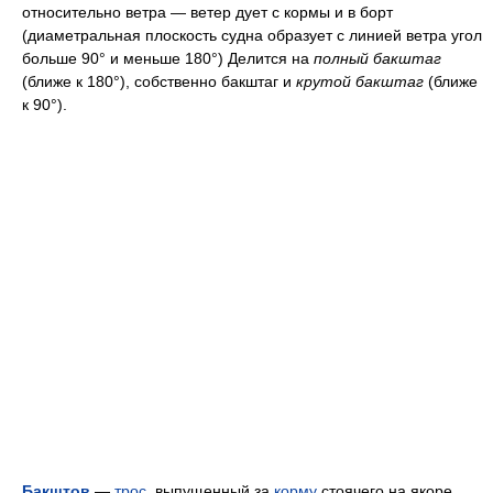
относительно ветра — ветер дует с кормы и в борт
(диаметральная плоскость судна образует с линией ветра угол
больше 90° и меньше 180°) Делится на
полный бакштаг
(ближе к 180°), собственно бакштаг и
крутой бакштаг
(ближе
к 90°).
Бакштов
—
трос
, выпущенный за
корму
стоячего на якоре