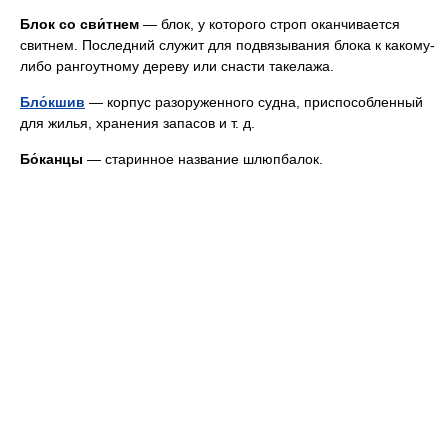
Блок со сви́тнем
— блок, у которого строп оканчивается
свитнем. Последний служит для подвязывания блока к какому-
либо рангоутному дереву или снасти такелажа.
Бло́кшив
— корпус разоруженного судна, приспособленный
для жилья, хранения запасов
и т. д.
Бо́канцы
— старинное название шлюпбалок.