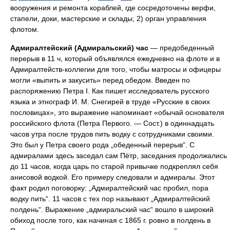
вооружения и ремонта кораблей, где сосредоточены верфи,
стапели, доки, мастерские и склады; 2) орган управления
флотом.
Адмиралтейский (Адмиральский) час
— предобеденный
перерыв в 11 ч, который объявлялся ежедневно на флоте и в
Адмиралтейств-коллегии для того, чтобы матросы и офицеры
могли «выпить и закусить» перед обедом. Введен по
распоряжению Петра I. Как пишет исследователь русского
языка и этнограф И. М. Снегирей в труде «Русские в своих
пословицах», это выражение напоминает «обычай основателя
российского флота (Петра Первого. — Сост.) в одиннадцать
часов утра после трудов пить водку с сотрудниками своими.
Это был у Петра своего рода „обеденный перерыв“. С
адмиралами здесь заседал сам Пётр, заседания продолжались
до 11 часов, когда царь по старой привычке подкреплял себя
анисовой водкой. Его примеру следовали и адмиралы. Этот
факт родил поговорку: „Адмиралтейский час пробил, пора
водку пить“. 11 часов с тех пор называют „Адмиралтейский
полдень“. Выражение „адмиральский час“ вошло в широкий
обиход после того, как начиная с 1865 г. ровно в полдень в