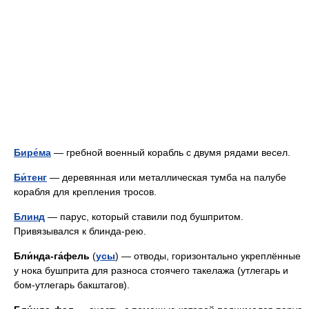
Бире́ма
— гребной военный корабль с двумя рядами весел.
Би́тенг
— деревянная или металлическая тумба на палубе
корабля для крепления тросов.
Блинд
— парус, который ставили под бушпритом.
Привязывался к блинда-рею.
Бли́нда-га́фель
(
усы
) — отводы, горизонтально укреплённые
у нока бушприта для разноса стоячего такелажа (утлегарь и
бом-утлегарь бакштагов).