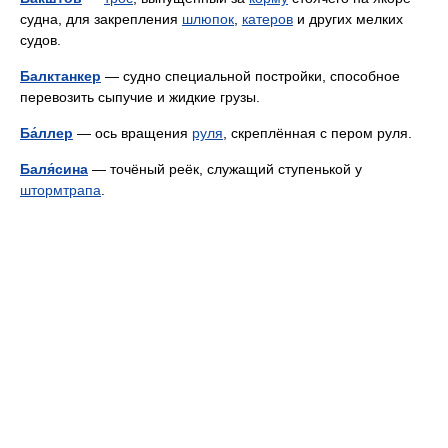
судна, для закрепления
шлюпок
,
катеров
и других мелких
судов.
Балктанкер
— судно специальной постройки, способное
перевозить сыпучие и жидкие грузы.
Ба́ллер
— ось вращения
руля
, скреплённая с пером руля.
Баля́сина
— точёный реёк, служащий ступенькой у
штормтрапа
.