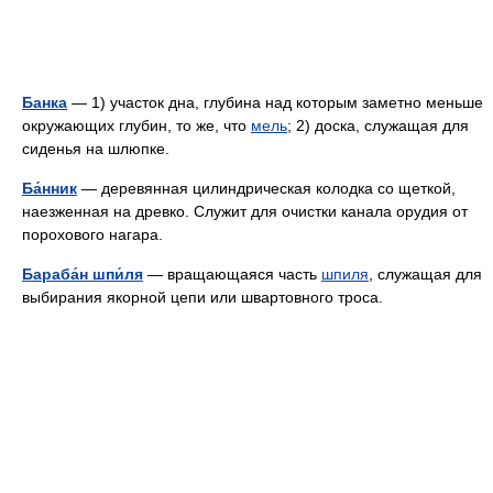
Банка
— 1) участок дна, глубина над которым заметно меньше
окружающих глубин, то же, что
мель
; 2) доска, служащая для
сиденья на шлюпке.
Ба́нник
— деревянная цилиндрическая колодка со щеткой,
наезженная на древко. Служит для очистки канала орудия от
порохового нагара.
Бараба́н шпи́ля
— вращающаяся часть
шпиля
, служащая для
выбирания якорной цепи или швартовного троса.