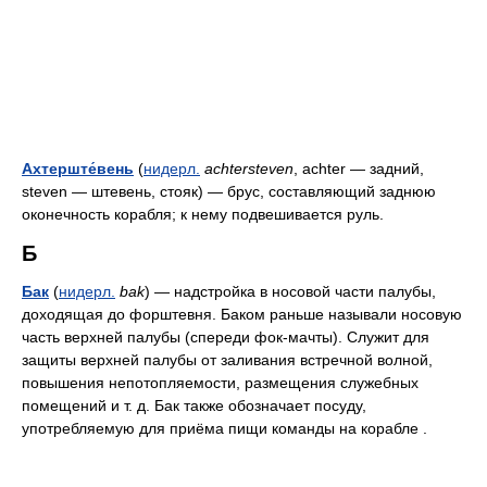
Ахтерште́вень
(
нидерл.
achtersteven
,
achter
— задний,
steven
— штевень, стояк) — брус, составляющий заднюю
оконечность корабля; к нему подвешивается руль.
Б
Бак
(
нидерл.
bak
) — надстройка в носовой части палубы,
доходящая до форштевня. Баком раньше называли носовую
часть верхней палубы (спереди фок-мачты). Служит для
защиты верхней палубы от заливания встречной волной,
повышения непотопляемости, размещения служебных
помещений
и т. д.
Бак также обозначает посуду,
употребляемую для приёма пищи команды на корабле .