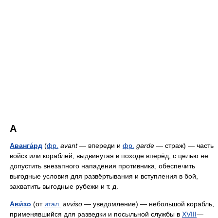
А
Аванга́рд
(
фр.
avant
— впереди и
фр.
garde
— страж) — часть
войск или кораблей, выдвинутая в походе вперёд, с целью не
допустить внезапного нападения противника, обеспечить
выгодные условия для развёртывания и вступления в бой,
захватить выгодные рубежи
и т. д.
Ави́зо
(от
итал.
avviso
— уведомление) — небольшой корабль,
применявшийся для разведки и посыльной службы в
XVIII
—