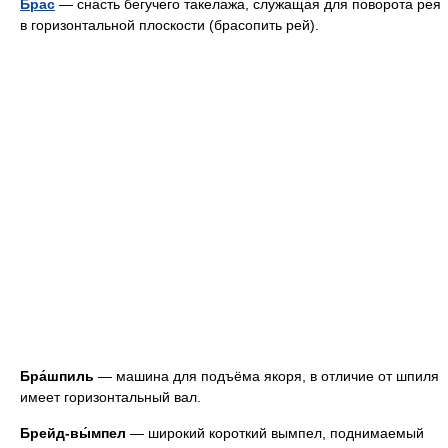
Брас
— снасть бегучего такелажа, служащая для поворота рея
в горизонтальной плоскости (брасопить рей).
Бра́шпиль
— машина для подъёма якоря, в отличие от шпиля
имеет горизонтальный вал.
Брейд-вы́мпел
— широкий короткий вымпел, поднимаемый