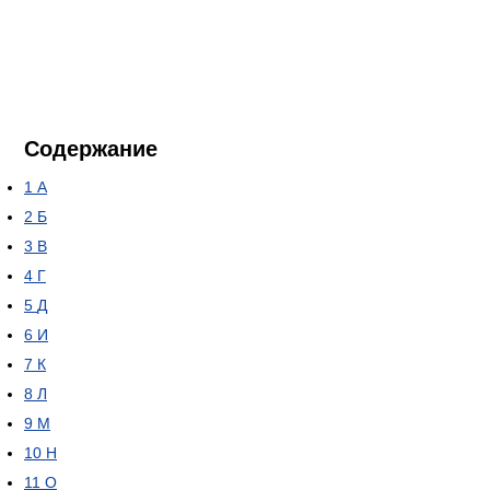
Содержание
1
А
2
Б
3
В
4
Г
5
Д
6
И
7
К
8
Л
9
М
10
Н
11
О