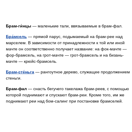
Брам-ги́нцы
— маленькие тали, ввязываемые в брам-фал.
Бра́мсель
— прямой парус, подымаемый на брам-рее над
марселем. В зависимости от принадлежности к той или иной
мачте он соответственно получает название: на фок-мачте —
фор-брамсель, на грот-мачте — грот-брамсель и на бизань-
мачте — крюйс-брамсель.
Брам-сте́ньга
— рангоутное дерево, служащее продолжением
стеньги.
Брам-фал
— снасть бегучего такелажа брам-реев, с помощью
которой поднимают и спускают брам-реи. Кроме того, им же
поднимают реи над бом-салинг при постановке брамселей.