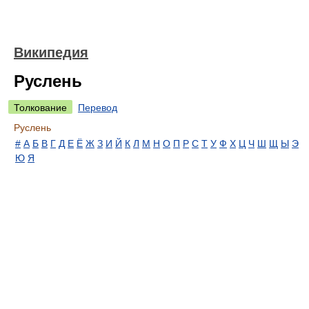
Википедия
Руслень
Толкование
Перевод
Руслень
#
А
Б
В
Г
Д
Е
Ё
Ж
З
И
Й
К
Л
М
Н
О
П
Р
С
Т
У
Ф
Х
Ц
Ч
Ш
Щ
Ы
Э
Ю
Я