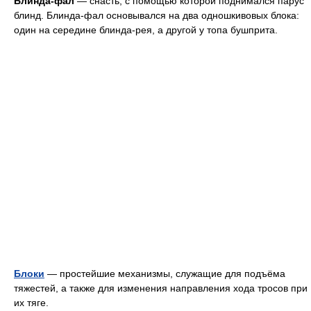
Бли́нда-фал
— снасть, с помощью которой поднимался парус
блинд. Блинда-фал основывался на два одношкивовых блока:
один на середине блинда-рея, а другой у топа бушприта.
Блоки
— простейшие механизмы, служащие для подъёма
тяжестей, а также для изменения направления хода тросов при
их тяге.