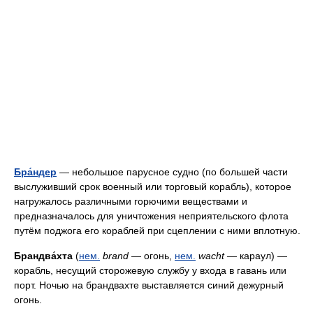
Бра́ндер
— небольшое парусное судно (по большей части
выслуживший срок военный или торговый корабль), которое
нагружалось различными горючими веществами и
предназначалось для уничтожения неприятельского флота
путём поджога его кораблей при сцеплении с ними вплотную.
Брандва́хта
(
нем.
brand
— огонь,
нем.
wacht
— караул) —
корабль, несущий сторожевую службу у входа в гавань или
порт. Ночью на брандвахте выставляется синий дежурный
огонь.