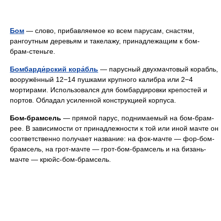
Бом
— слово, прибавляемое ко всем парусам, снастям,
рангоутным деревьям и такелажу, принадлежащим к бом-
брам-стеньге.
Бомбарди́рский кора́бль
— парусный двухмачтовый корабль,
вооружённый 12−14 пушками крупного калибра или 2−4
мортирами. Использовался для бомбардировки крепостей и
портов. Обладал усиленной конструкцией корпуса.
Бом-брамсель
— прямой парус, поднимаемый на бом-брам-
рее. В зависимости от принадлежности к той или иной мачте он
соответственно получает название: на фок-мачте — фор-бом-
брамсель, на грот-мачте — грот-бом-брамсель и на бизань-
мачте — крюйс-бом-брамсель.