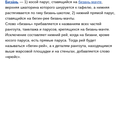
Биза́нь
— 1) косой парус, ставящийся на
бизань-мачте
,
верхняя шкаторина которого шнуруется к гафелю, а нижняя
растягивается по гику бизань-шкотом; 2) нижний прямой парус,
ставящийся на бегин-рее бизань-мачты.
Слово «бизань» прибавляется к названиям всех частей
рангоута, такелажа и парусов, крепящихся на бизань-мачте.
Исключение составляет нижний рей, когда на бизани, кроме
косого паруса, есть прямые паруса. Тогда рей будет
называться «бегин-рей», а к деталям рангоута, находящимся
выше марсовой площадки и на стеньгах, добавляется слово
«крюйс».