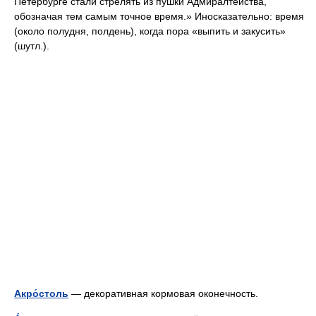
Петербурге стали стрелять из пушки Адмиралтейства,
обозначая тем самым точное время.» Иносказательно: время
(около полудня, полдень), когда пора «выпить и закусить»
(шутл.).
Акро́столь
— декоративная кормовая оконечность.