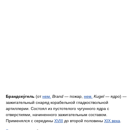
Брандску́гель
(от
нем.
Brand
— пожар,
нем.
Kugel
— ядро) —
зажигательный снаряд корабельной гладкоствольной
артиллерии. Состоял из пустотелого чугунного ядра с
отверстиями, начиненного зажигательным составом.
Применялся с середины
XVIII
до второй половины
XIX века
.