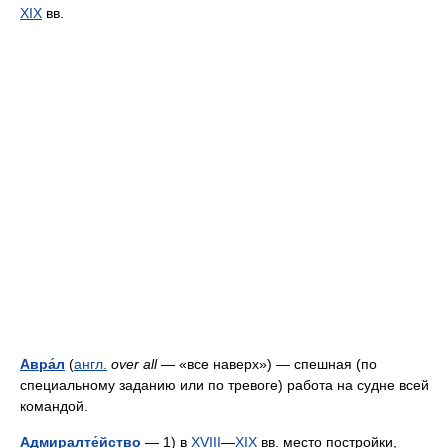
XIX
вв.
Авра́л
(
англ.
over all
— «все наверх») — спешная (по
специальному заданию или по тревоге) работа на судне всей
командой.
Адмиралте́йство
— 1) в
XVIII
—
XIX
вв. место постройки,