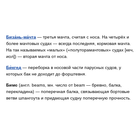
Биза́нь-ма́чта
— третья мачта, считая с носа. На четырёх и
более мачтовых судах — всегда последняя, кормовая мачта.
На так называемых «малых» («полуторамачтовых» судах [кеч,
иол]) — вторая мачта от носа.
Би́кгед
— переборка в носовой части парусных судов, у
которых бак не доходит до форштевня.
Бимс
(англ. beams, мн. число от beam — бревно, балка,
перекладина) — поперечная балка, связывающая бортовые
ветви шпангоута и придающая судну поперечную прочность.