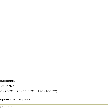
кристаллы
1,36 г/см³
10 (20 °C); 25 (44,5 °C); 120 (100 °C)
хорошо растворима
189,5 °C