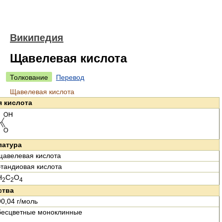
Википедия
Щавелевая кислота
Толкование
Перевод
Щавелевая кислота
 кислота
латура
щавелевая кислота
этандиовая кислота
H
C
O
2
2
4
ства
90,04 г/моль
бесцветные моноклинные