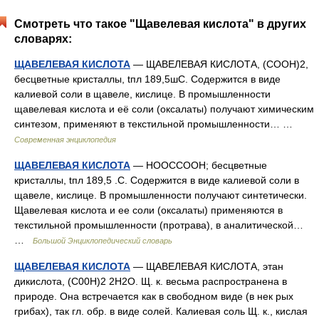
Смотреть что такое "Щавелевая кислота" в других
словарях:
ЩАВЕЛЕВАЯ КИСЛОТА
— ЩАВЕЛЕВАЯ КИСЛОТА, (COOH)2,
бесцветные кристаллы, tпл 189,5шC. Содержится в виде
калиевой соли в щавеле, кислице. В промышленности
щавелевая кислота и её соли (оксалаты) получают химическим
синтезом, применяют в текстильной промышленности… …
Современная энциклопедия
ЩАВЕЛЕВАЯ КИСЛОТА
— НООССООН; бесцветные
кристаллы, tпл 189,5 .С. Содержится в виде калиевой соли в
щавеле, кислице. В промышленности получают синтетически.
Щавелевая кислота и ее соли (оксалаты) применяются в
текстильной промышленности (протрава), в аналитической…
…
Большой Энциклопедический словарь
ЩАВЕЛЕВАЯ КИСЛОТА
— ЩАВЕЛЕВАЯ КИСЛОТА, этан
дикислота, (С00Н)2 2Н2О. Щ. к. весьма распространена в
природе. Она встречается как в свободном виде (в нек рых
грибах), так гл. обр. в виде солей. Калиевая соль Щ. к., кислая