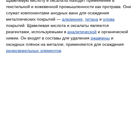
Щавелевую кислоту и оксалаты находят применение в
текстильной и кожевенной промышленности как протрава. Они
служат компонентами анодных ванн для осаждения
металлических покрытий —
алюминия
,
титана
и
олова
покрытий. Щавелевая кислота и оксалаты являются
реагентами, используемыми в
аналитической
и органической
химии. Он входят в составы для удаления
ржавчины
и
оксидных плёнок на металле; применяются для осаждения
редкоземельных элементов
.