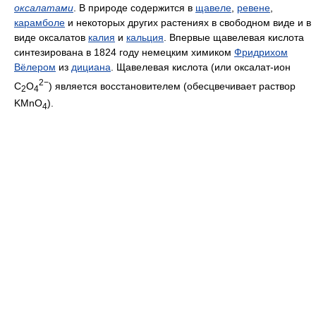
оксалатами
. В природе содержится в
щавеле
,
ревене
,
карамболе
и некоторых других растениях в свободном виде и в
виде оксалатов
калия
и
кальция
. Впервые щавелевая кислота
синтезирована в 1824 году немецким химиком
Фридрихом
Вёлером
из
дициана
. Щавелевая кислота (или оксалат-ион
2−
C
O
) является восстановителем (обесцвечивает раствор
2
4
KMnO
).
4