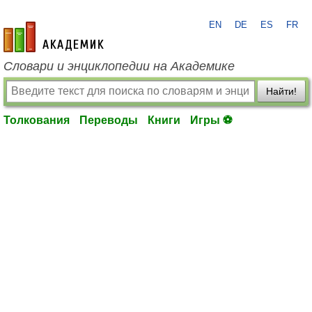
EN
DE
ES
FR
academic.ru
Словари и энциклопедии на Академике
Найти!
Толкования
Переводы
Книги
Игры ⚽