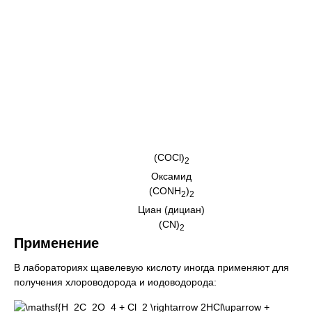
(COCl)
2
Оксамид
(CONH
)
2
2
Циан (дициан)
(CN)
2
Применение
В лабораториях щавелевую кислоту иногда применяют для
получения хлороводорода и иодоводорода: