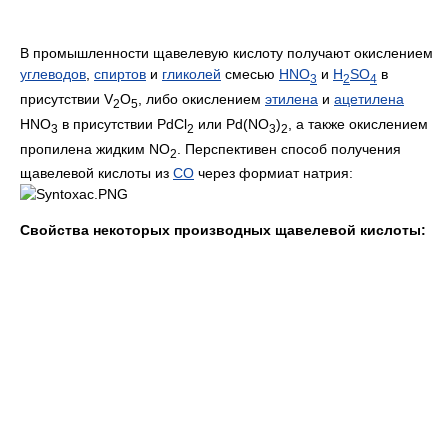
В промышленности щавелевую кислоту получают окислением
углеводов
,
спиртов
и
гликолей
смесью
HNO
и
H
SO
в
3
2
4
присутствии V
O
, либо окислением
этилена
и
ацетилена
2
5
HNO
в присутствии PdCl
или Pd(NO
)
, а также окислением
3
2
3
2
пропилена жидким NO
. Перспективен способ получения
2
щавелевой кислоты из
CO
через формиат натрия:
Свойства некоторых производных щавелевой кислоты: