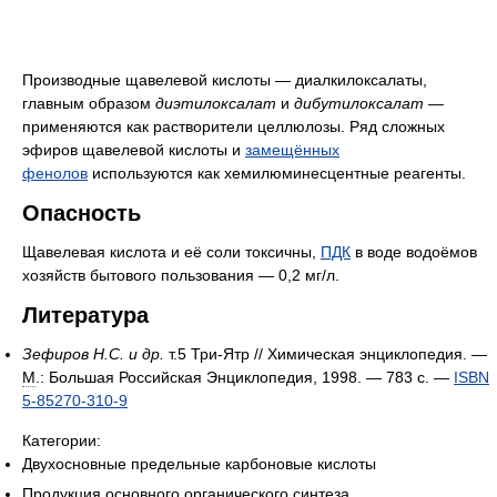
Производные щавелевой кислоты — диалкилоксалаты,
главным образом
диэтилоксалат
и
дибутилоксалат
—
применяются как растворители целлюлозы. Ряд сложных
эфиров щавелевой кислоты и
замещённых
фенолов
используются как хемилюминесцентные реагенты.
Опасность
Щавелевая кислота и её соли токсичны,
ПДК
в воде водоёмов
хозяйств бытового пользования — 0,2 мг/л.
Литература
Зефиров Н.С. и др.
т.5 Три-Ятр // Химическая энциклопедия. —
М
.: Большая Российская Энциклопедия, 1998. — 783 с. —
ISBN
5-85270-310-9
Категории:
Двухосновные предельные карбоновые кислоты
Продукция основного органического синтеза