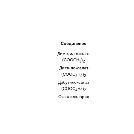
Соединение
Диметилоксалат
(COOCH
)
3
2
Диэтилоксалат
(COOC
H
)
2
5
2
Дибутилоксалат
(COOC
H
)
4
9
2
Оксалилхлорид