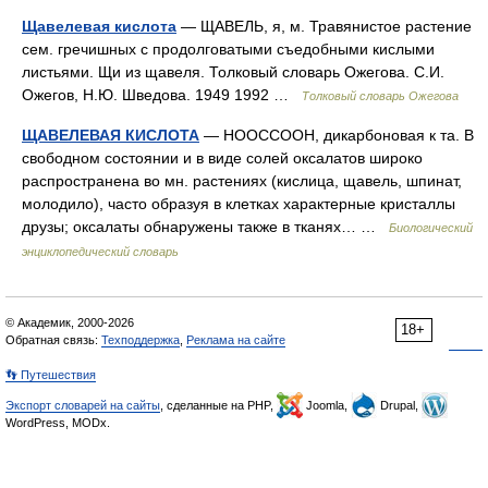
Щавелевая кислота
— ЩАВЕЛЬ, я, м. Травянистое растение
сем. гречишных с продолговатыми съедобными кислыми
листьями. Щи из щавеля. Толковый словарь Ожегова. С.И.
Ожегов, Н.Ю. Шведова. 1949 1992 …
Толковый словарь Ожегова
ЩАВЕЛЕВАЯ КИСЛОТА
— НООССООН, дикарбоновая к та. В
свободном состоянии и в виде солей оксалатов широко
распространена во мн. растениях (кислица, щавель, шпинат,
молодило), часто образуя в клетках характерные кристаллы
друзы; оксалаты обнаружены также в тканях… …
Биологический
энциклопедический словарь
© Академик, 2000-2026
18+
Обратная связь:
Техподдержка
,
Реклама на сайте
👣 Путешествия
Экспорт словарей на сайты
, сделанные на PHP,
Joomla,
Drupal,
WordPress, MODx.