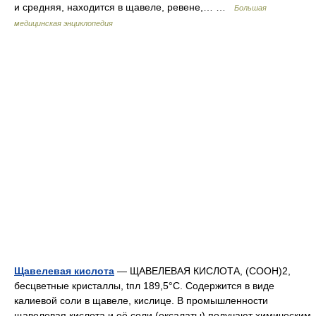
и средняя, находится в щавеле, ревене,… …
Большая
медицинская энциклопедия
Щавелевая кислота
— ЩАВЕЛЕВАЯ КИСЛОТА, (COOH)2,
бесцветные кристаллы, tпл 189,5°C. Содержится в виде
калиевой соли в щавеле, кислице. В промышленности
щавелевая кислота и её соли (оксалаты) получают химическим