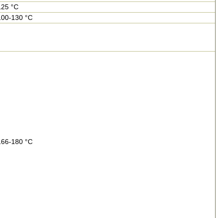
125 °C
100-130 °C
166-180 °C