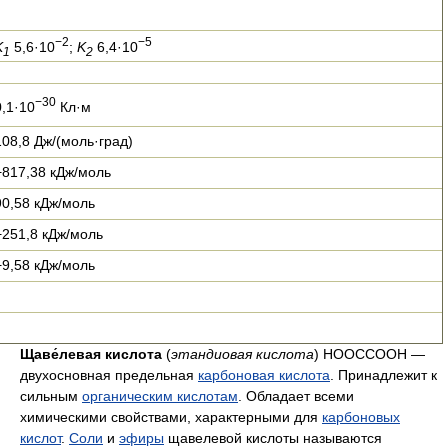
−2
−5
K
5,6·10
;
K
6,4·10
1
2
−30
0,1·10
Кл·м
108,8 Дж/(моль·град)
−817,38 кДж/моль
90,58 кДж/моль
−251,8 кДж/моль
−9,58 кДж/моль
Щаве́левая кислота
(
этандиовая кислота
) НООССООН —
двухосновная предельная
карбоновая кислота
. Принадлежит к
сильным
органическим кислотам
. Обладает всеми
химическими свойствами, характерными для
карбоновых
кислот
.
Соли
и
эфиры
щавелевой кислоты называются