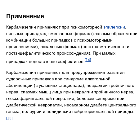
Применение
Карбамазепин применяют при психомоторной
эпилепсии
,
сильных припадках, смешанных формах (главным образом при
комбинации больших припадков с психомоторными
проявлениями), локальных формах (посттравматического и
постэнцефалитического происхождения). При малых
[14]
припадках недостаточно эффективен.
Карбамазепин применяют для предупреждения развития
судорожных припадков при синдроме алкогольной
абстиненции (в условиях стационара), невралгии тройничного
нерва, спазмах мышц лица при невралгии тройничного нерва,
глоссофарингеальной невралгии, болевом синдроме при
диабетической невропатии, несахарном диабете центрального
генеза, полиурии и полидипсии нейрогормональной природы.
[13]