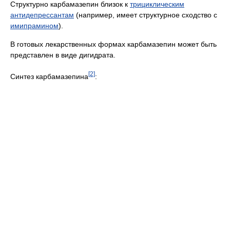
Структурно карбамазепин близок к
трициклическим
антидепрессантам
(например, имеет структурное сходство с
имипрамином
).
В готовых лекарственных формах карбамазепин может быть
представлен в виде дигидрата.
[2]
Синтез карбамазепина
: