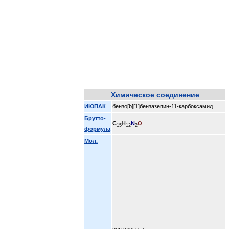
Химическое соединение
ИЮПАК
бензо[b][1]бензазепин-11-карбоксамид
Брутто-
C
H
N
O
15
12
2
формула
Мол.