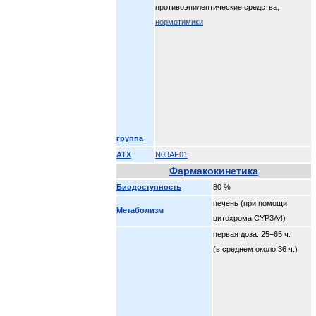
противоэпилептические средства,
нормотимики
группа
АТХ
N03AF01
Фармакокинетика
Биодоступность
80 %
печень (при помощи
Метаболизм
цитохрома CYP3A4)
первая доза: 25−65 ч.
(в среднем около 36 ч.)