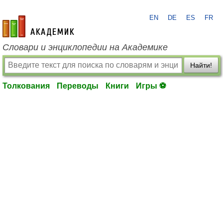
EN
DE
ES
FR
academic.ru
Словари и энциклопедии на Академике
Найти!
Толкования
Переводы
Книги
Игры ⚽