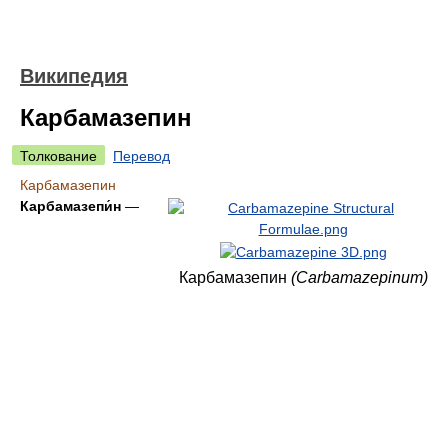
Википедия
Карбамазепин
Толкование
Перевод
Карбамазепин
Карбамазепи́н
—
Карбамазепин
(Carbamazepinum)