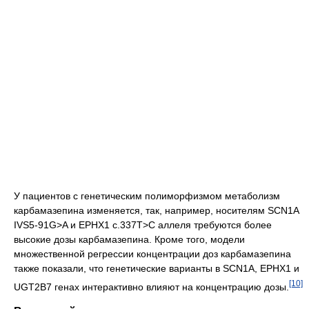
У пациентов с генетическим полиморфизмом метаболизм
карбамазепина изменяется, так, например, носителям SCN1A
IVS5-91G>A и EPHX1 c.337T>C аллеля требуются более
высокие дозы карбамазепина. Кроме того, модели
множественной регрессии концентрации доз карбамазепина
также показали, что генетические варианты в SCN1A, EPHX1 и
[10]
UGT2B7 генах интерактивно влияют на концентрацию дозы.