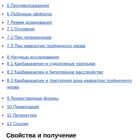
5
Противопоказания
6
Побочные эффекты
7
Режим дозирования
7.1
Основное
7.2
При гиперкинезии
7.3
При невралгии тройничного нерва
8
Научные исследования
8.1
Карбамазепин и судорожные припадки
8.2
Карбамазепин и биполярное расстройство
8.3
Карбамазепин и триггерная зона невралгии тройничного
нерва
9
Лекарственные формы
10
Примечания
11
Литература
12
Ссылки
Свойства и получение