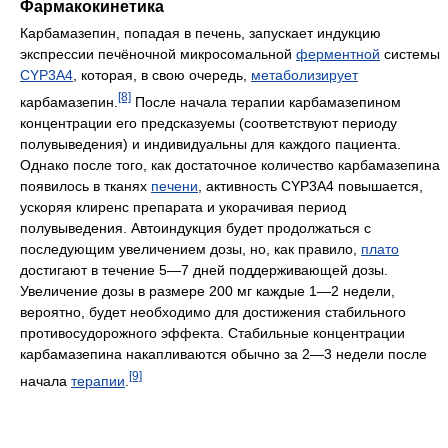
Фармакокинетика
Карбамазепин, попадая в печень, запускает индукцию
экспрессии печёночной микросомальной
ферментной
системы
CYP3A4
, которая, в свою очередь,
метаболизирует
[8]
карбамазепин.
После начала терапии карбамазепином
концентрации его предсказуемы (соответствуют периоду
полувыведения) и индивидуальны для каждого пациента.
Однако после того, как достаточное количество карбамазепина
появилось в тканях
печени
, активность CYP3A4 повышается,
ускоряя клиренс препарата и укорачивая период
полувыведения. Автоиндукция будет продолжаться с
последующим увеличением дозы, но, как правило,
плато
достигают в течение 5—7 дней поддерживающей дозы.
Увеличение дозы в размере 200 мг каждые 1—2 недели,
вероятно, будет необходимо для достижения стабильного
противосудорожного эффекта. Стабильные концентрации
карбамазепина накапливаются обычно за 2—3 недели после
[9]
начала
терапии
.