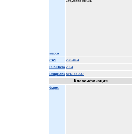
236,26858 г/моль
масса
CAS
298-46-4
PubChem
2554
DrugBank
APRD00337
Классификация
Фарм.