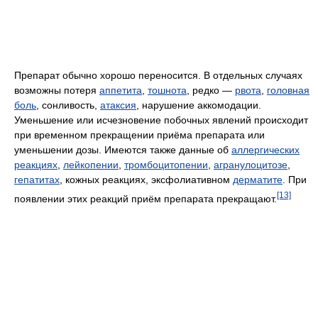
Препарат обычно хорошо переносится. В отдельных случаях
возможны потеря
аппетита
,
тошнота
, редко —
рвота
,
головная
боль
, сонливость,
атаксия
, нарушение аккомодации.
Уменьшение или исчезновение побочных явлений происходит
при временном прекращении приёма препарата или
уменьшении дозы. Имеются также данные об
аллергических
реакциях
,
лейкопении
,
тромбоцитопении
,
агранулоцитозе
,
гепатитах
, кожных реакциях, эксфолиативном
дерматите
. При
[13]
появлении этих реакций приём препарата прекращают.