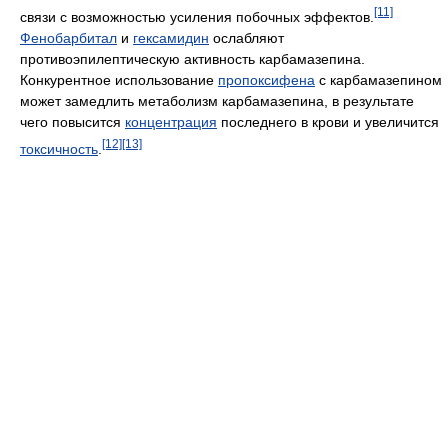
[11]
связи с возможностью усиления побочных эффектов.
Фенобарбитал
и
гексамидин
ослабляют
противоэпилептическую активность карбамазепина.
Конкурентное использование
пропоксифена
с карбамазепином
может замедлить метаболизм карбамазепина, в результате
чего повысится
концентрация
последнего в крови и увеличится
[12]
[13]
токсичность
.