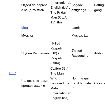
(International:
Отдел по борьбе
Brigade
Pattugl
English title) /
с бандитизмом
antigangs
gang
The Friday
Man (США:
TV title)
Мёд
Lamiel
Музыка
Musica, La
I Killed
Rasputin
J’ai tué
Я убил Распутина
(UK) /
Addio 
Raspoutine
Rasputin
(США)
Calibre 38 /
1967
The Man
Who
Homme qui
Человек, который
Betrayed the
trahit la mafia,
Calibro
предал мафию
Mafia
L'
(International:
English title)