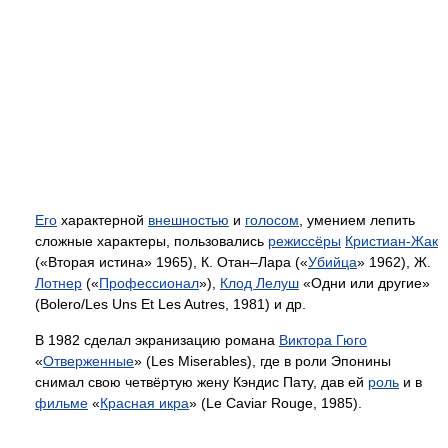
Его
характерной
внешностью
и
голосом
, умением лепить
сложные характеры, пользовались
режиссёры
Кристиан-Жак
(«Вторая истина» 1965), К. Отан–Лара («
Убийца
» 1962), Ж.
Лотнер
(«
Профессионал
»),
Клод Лелуш
«Одни или другие»
(Bolero/Les Uns Et Les Autres, 1981) и др.
В 1982 сделал экранизацию романа
Виктора Гюго
«
Отверженные
» (Les Miserables), где в роли Эпонины
снимал свою четвёртую жену Кэндис Пату, дав ей
роль
и в
фильме
«
Красная икра
» (Le Caviar Rouge, 1985).