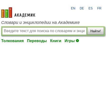
EN
DE
ES
FR
academic.ru
Словари и энциклопедии на Академике
Найти!
Толкования
Переводы
Книги
Игры ⚽