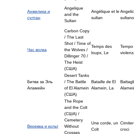
Angelique
Анжелика и
Angélique et le
Angelic
and the
султан
sultan
sultano
Sultan
Carbon Copy
/ The Last
Shot / Time of
Temps des
Tempo 
Час волка
the Wolves /
loups, Le
violenz
Dillinger 70 /
The Heist
(США)
Desert Tanks
Битва за Эль
/ The Battle
Bataille de El
Battagli
Аламейн
of El Alamein
Alamein, La
Alamei
(США)
The Rope
and the Colt
(США) /
Cemetery
Une corde, un
Cimite
Веревка и кольт
Without
Colt
croci
Crosses