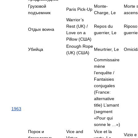
Грузовой
Monte-
Morte s
Paris Pick-Up
подъемник
Charge, Le
ascens
Warrior’s
Rest (UK) /
Repos du
Riposo
Отдых воина
Love on a
guerrier, Le
guerrier
Pillow (США)
Enough Rope
Убийца
Meurtrier, Le
Omicida
(UK) (США)
Commissaire
mène
l’enquête /
Fantaisies
conjugales
(France:
alternative
title) L’amant
1963
(segment
«Pour qui
sonne le …»)
Порок и
Vice and
Vice et la
Vizio e 