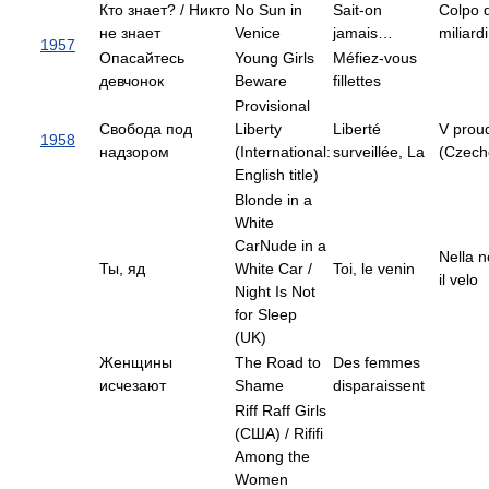
Кто знает? / Никто
No Sun in
Sait-on
Colpo 
не знает
Venice
jamais…
miliard
1957
Опасайтесь
Young Girls
Méfiez-vous
девчонок
Beware
fillettes
Provisional
Свобода под
Liberty
Liberté
V prou
1958
надзором
(International:
surveillée, La
(Czech
English title)
Blonde in a
White
CarNude in a
Nella n
Ты, яд
White Car /
Toi, le venin
il velo
Night Is Not
for Sleep
(UK)
Женщины
The Road to
Des femmes
исчезают
Shame
disparaissent
Riff Raff Girls
(США) / Rififi
Among the
Women