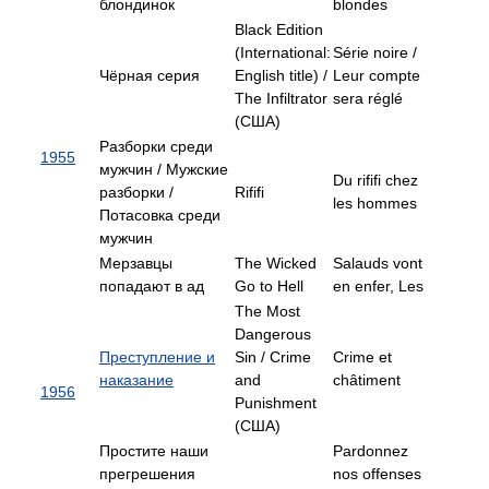
блондинок
blondes
Black Edition
(International:
Série noire /
Чёрная серия
English title) /
Leur compte
The Infiltrator
sera réglé
(США)
Разборки среди
1955
мужчин / Мужские
Du rififi chez
разборки /
Rififi
les hommes
Потасовка среди
мужчин
Мерзавцы
The Wicked
Salauds vont
попадают в ад
Go to Hell
en enfer, Les
The Most
Dangerous
Преступление и
Sin / Crime
Crime et
наказание
and
châtiment
1956
Punishment
(США)
Простите наши
Pardonnez
прегрешения
nos offenses