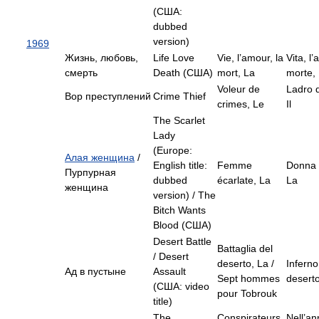
(США:
dubbed
version)
1969
Жизнь, любовь,
Life Love
Vie, l’amour, la
Vita, l
смерть
Death (США)
mort, La
morte,
Voleur de
Ladro d
Вор преступлений
Crime Thief
crimes, Le
Il
The Scarlet
Lady
(Europe:
Алая женщина
/
English title:
Femme
Donna s
Пурпурная
dubbed
écarlate, La
La
женщина
version) / The
Bitch Wants
Blood (США)
Desert Battle
Battaglia del
/ Desert
deserto, La /
Inferno
Ад в пустыне
Assault
Sept hommes
desert
(США: video
pour Tobrouk
title)
The
Conspirateurs,
Nell’an