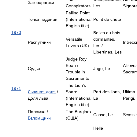
Заговорщики
Conspirators
Les
Signor
Falling Point
Точка падения
(International:
Point de chute
English title)
1970
Belles au bois
Versatile
dormantes,
Распутники
Intrecci
Lovers (UK)
Les /
Libertines, Les
Judge Roy
Bean /
All’oves
Судья
Juge, Le
Trouble in
Sacra
Sacramento
The Lion’s
1971
Львиная доля
/
Share
Part des lions,
Ultima 
Доля льва
(International:
La
Parigi, 
English title)
Поломка /
The Burglars
Casse, Le
Scassin
Взломщики
(США)
Hellé