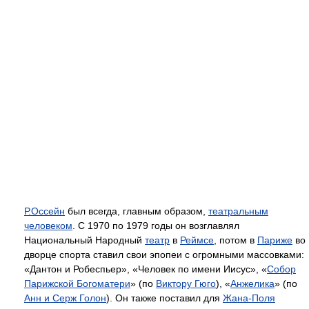
Р.Оссейн
был всегда, главным образом,
театральным
человеком
. С 1970 по 1979 годы он возглавлял
Национальный Народный
театр
в
Реймсе
, потом в
Париже
во
дворце спорта ставил свои эпопеи с огромными массовками:
«Дантон и Робеспьер», «Человек по имени Иисус», «
Собор
Парижской Богоматери
» (по
Виктору Гюго
), «
Анжелика
» (по
Анн и Серж Голон
). Он также поставил для
Жана-Поля