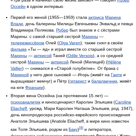
Оссейн
в одном интервью.
Первой его женой (1955—1959) стала
актриса
Марина
Влади
, дочь балерины Милицы Евгеньевны Энвальд и певца
Владимира Полякова.
Робер
был знаком и с сёстрами
Марины: с самой старшей сестрой
Марины
—
теле
режиссёром
Олей (
Olga Varen
); также снял в своём
фильме
«Ты — яд» и играл вместе со старшей сестрой
Марины
—
актрисой
Таней (
Odile Versois
), а со средней
сестрой
Марины
—
актрисой
Леной (Милицей) (
Hélène
Vallier
) — снимался в «Старой голубятне». От брака с
Мариной
у него двое сыновей — Игорь (живёт на
Гаити
и
выращивает жемчуг) и Пётр (
гитарист
и
балалаечник
, живёт
на юге
Франции
).
Вторая жена Оссейна (на протяжении 15 лет) —
психоаналитик
и киносценарист Каролин Эльяшев (
Caroline
Eliacheff
, урожд. Мари Каролин Наташа Эльяшев, род. 1947),
дочь кинопродюсера российско-еврейского происхождения
Анатоля Эльяшева (Anatole Eliacheff, в мире кино известен
[4]
как Толя Эльяшев, родом из
Баку
)
и литератора,
феминистки
сефардского
происхождения Франсуазы Жиру