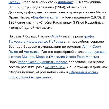
Оссейн
играл во многих своих
фильмах
: «Смерть убийцы»
(1963), «Круги под глазами» (1964), «Вампир из
Дюссельдорфа», где снималась его спутница в жизни Мари-
Франс Пизье, «
Верёвка и кольт
», «Точка падения» (1970). В
1967 снял картину «Я убил Распутина» (I Killed Rasputin), с
изрядной долей «клюквы».
Но самый большой успех
Оссейн
имел в роли
графа
Тулузского
Жоффрея де Пейрака
в пятисерийном сериале
Бернара Бордери в экранизации по романам
Анн и Серж
Голон
об
Анжелике
. Где его партнёршой стала
французская
актриса
Мишель Мерсье
(
Жоселин Ивонн Рене Мерсье
).
Пара
Робер Оссейн
/
Мишель Мерсье
появлялась на экране
восемь раз: пять раз в
«Анжелике»
, и еще трижды в фильмах
"Вторая истина", «Гром небесный» и
«Веревка и кольт»
(«Кладбище без крестов»)
.