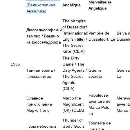
Merveilleuse
(Великолепная
Angélique
Angelique
Анжелика)
The Vampire
of Dusseldorf
Дюссельдорфский
(International:
Vampire de
Belva d
вампир / Вампир
English title) /
Düsseldorf, Le
Dusseld
из Дюссельдорфа
The Secret
Killer (США)
The Dirty
1965
Game / The
Тайная война /
Dirty Agents /
Guerre
Guerra
Грязная игра
The Secret
secrète
La
Agents
(США)
Fabuleuse
Славное
Marco the
Meravi
aventure de
приключение
Magnificent
avventu
Marco Polo,
Марко Поло
(UK) (США)
Marco 
La
Thunder of
Tonnerre de
Гром небесный
God / God’s
Dieu, Le