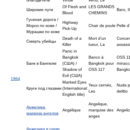
благодетель
Virtue
vertu, Le
Of Flesh and
LES GRANDS
Широкие пути
Baro, Il
Blood
CHEMINS
Гусиная дорога /
Highway
Мороз по коже /
Chair de poule
Pelle d
Pick-Up
Мурашки по коже
Death of a
Mort d’un
Concer
Смерть убийцы
Killer
tueur, La
assass
Panic in
Bangkok
Banco à
OSS 1
Банк в Бангкоке
(США) /
Bangkok pour
minacc
Shadow of
OSS 117
Bangk
Evil (США)
1964
Marked Eyes
Yeux cernés,
Nuda p
Круги под глазами
(International:
Les
delitto
English title)
Angelique,
Анжелика,
Angélique
marquise des
Angeli
маркиза ангелов
anges
Анжелика в гневе