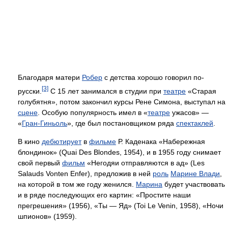
Благодаря матери
Робер
с детства хорошо говорил по-
[3]
русски.
С 15 лет занимался в студии при
театре
«Старая
голубятня», потом закончил курсы Рене Симона, выступал на
сцене
. Особую популярность имел в «
театре
ужасов» —
«
Гран-Гиньоль
», где был постановщиком ряда
спектаклей
.
В кино
дебютирует
в
фильме
Р. Каденака «Набережная
блондинок» (Quai Des Blondes, 1954), и в 1955 году снимает
свой первый
фильм
«Негодяи отправляются в ад» (Les
Salauds Vonten Enfer), предложив в ней
роль
Марине Влади
,
на которой в том же году женился.
Марина
будет участвовать
и в ряде последующих его картин: «Простите наши
прегрешения» (1956), «Ты — Яд» (Toi Le Venin, 1958), «Ночи
шпионов» (1959).