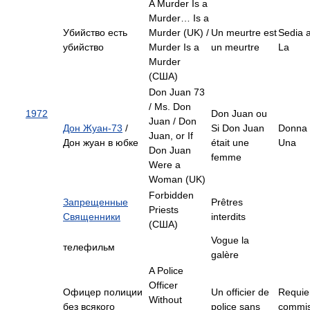
A Murder Is a
Murder… Is a
Убийство есть
Murder (UK) /
Un meurtre est
Sedia a
убийство
Murder Is a
un meurtre
La
Murder
(США)
Don Juan 73
/ Ms. Don
1972
Don Juan ou
Juan / Don
Дон Жуан-73
/
Si Don Juan
Donna
Juan, or If
Дон жуан в юбке
était une
Una
Don Juan
femme
Were a
Woman (UK)
Forbidden
Запрещенные
Prêtres
Priests
Священники
interdits
(США)
Vogue la
телефильм
galère
A Police
Officer
Офицер полиции
Un officier de
Requie
Without
без всякого
police sans
commis