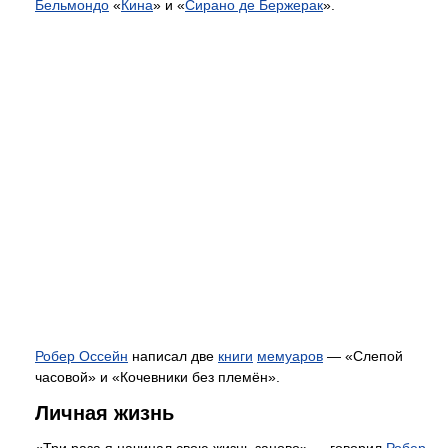
Бельмондо
«
Кина
» и «
Сирано де Бержерак
».
Робер Оссейн
написал две
книги
мемуаров
— «Слепой
часовой» и «Кочевники без племён».
Личная жизнь
«Три раза я начинал свою жизнь заново» — говорил
Робер