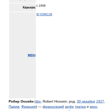
с 1948
Карьера:
ID 0396136
IMDb
:
Робер Оссейн
(
фр.
Robert Hossein
; род.
30 декабря
1927
,
Париж
,
Франция
) —
французский
актёр
театра
и
кино
,