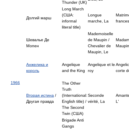
Thunder (UK)
Long March
(США:
Longue
Matrimo
Долгий марш
informal
marche, La
france
literal title)
Mademoiselle
Шевалье Де
de Maupin /
Madami
Мопен
Chevalier de
Maupi
Maupin, Le
Анжелика и
Angelique
Angelique et le
Angelic
король
and the King
roy
corte d
1966
The Other
Truth
Вторая истина
/
(International:
Seconde
Amante
Другая правда
English title) /
vérité, La
L'
The Second
Twin (США)
Brigade Anti
Gangs