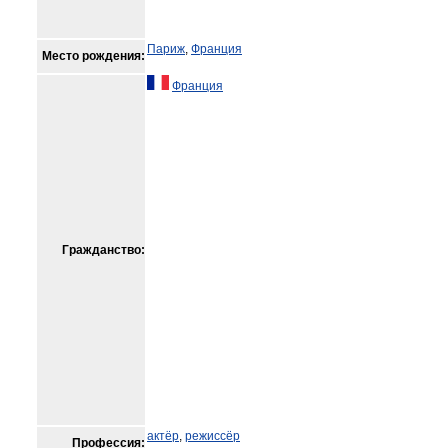
Париж
,
Франция
Место рождения:
Франция
Гражданство:
актёр
,
режиссёр
Профессия: