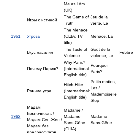
Me as I Am
(UK)
The Game of
Jeu de la
Игры с истиной
Truth
vérité, Le
The Menace
1961
Угроза
(США: TV
Menace, La
title)
The Taste of
Goût de la
Вкус насилия
Febbre 
Violence
violence, Le
Why Paris?
Pourquoi
Почему Париж?
(International:
Paris?
English title)
Petits matins,
Hitch-Hike
Les /
Ранние утра
(International:
Mademoiselle
English title)
Stop
Мадам
Madame /
Беспечность /
1962
Madame
Madame
Мадам Сен-Жен /
Sans-Gêne
Sans-Gêne
Мадам без
(США)
предрассудков