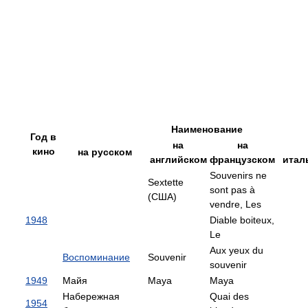
Наименование
Год в
на
на
кино
на русском
английском
французском
итал
Souvenirs ne
Sextette
sont pas à
(США)
vendre, Les
1948
Diable boiteux,
Le
Aux yeux du
Воспоминание
Souvenir
souvenir
1949
Майя
Maya
Maya
Набережная
Quai des
1954