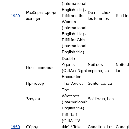
(International:
English title) /
Разборки среди
Du rififi chez
Rififi and the
Rififì f
1959
женщин
les femmes
Women
(International:
English title) /
Rififi for Girls
(International:
English title)
Double
Agents
Nuit des
Notte d
Ночь шпионов
(США) / Night
espions, La
La
Encounter
Приговор
The Verdict
Sentence, La
The
Wretches
Злодеи
Scélérats, Les
(International:
English title)
Riff-Raff
(США: TV
1960
Сброд
title) / Take
Canailles, Les
Canagl