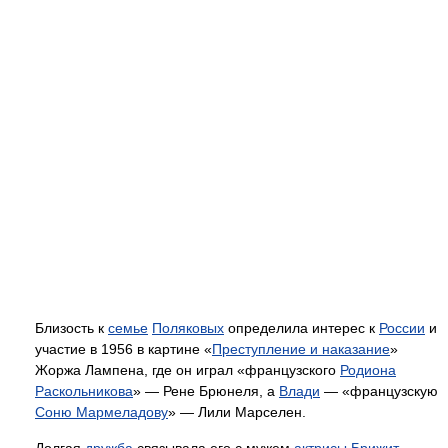
Близость к
семье
Поляковых
определила интерес к
России
и
участие в 1956 в картине «
Преступление и наказание
»
Жоржа Лампена, где он играл «французского
Родиона
Раскольникова
» — Рене Брюнеля, а
Влади
— «французскую
Соню Мармеладову
» — Лили Марселен.
Долгая
дружба
связывала его с мужем
актрисы
Брижит