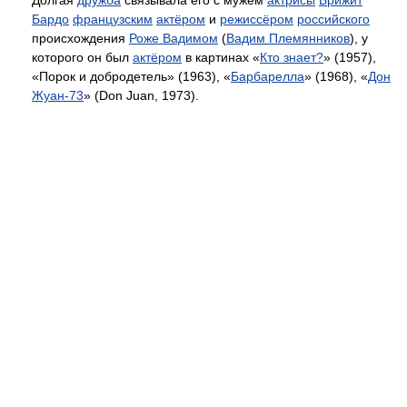
Бардо
французским
актёром
и
режиссёром
российского
происхождения
Роже Вадимом
(
Вадим Племянников
), у
которого он был
актёром
в картинах «
Кто знает?
» (1957),
«Порок и добродетель» (1963), «
Барбарелла
» (1968), «
Дон
Жуан-73
» (Don Juan, 1973).