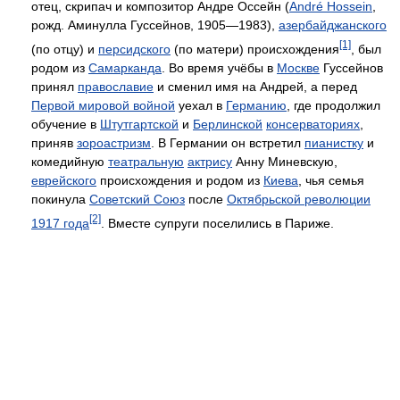
отец, скрипач и композитор Андре Оссейн (
André Hossein
,
рожд. Аминулла Гуссейнов, 1905—1983),
азербайджанского
[1]
(по отцу) и
персидского
(по матери) происхождения
, был
родом из
Самарканда
. Во время учёбы в
Москве
Гуссейнов
принял
православие
и сменил имя на Андрей, а перед
Первой мировой войной
уехал в
Германию
, где продолжил
обучение в
Штутгартской
и
Берлинской
консерваториях
,
приняв
зороастризм
. В Германии он встретил
пианистку
и
комедийную
театральную
актрису
Анну Миневскую,
еврейского
происхождения и родом из
Киева
, чья семья
покинула
Советский Союз
после
Октябрьской революции
[2]
1917 года
. Вместе супруги поселились в Париже.