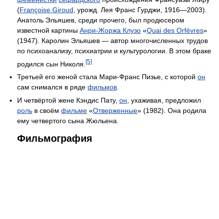
(
Françoise Giroud
, урожд. Лея Франс Гурджи, 1916—2003).
Анатоль Эльяшев, среди прочего, был продюсером
известной картины
Анри-Жоржа Клузо
«
Quai des Orfèvres
»
(1947). Каролин Эльяшев — автор многочисленных трудов
по психоанализу, психиатрии и культурологии. В этом браке
[5]
родился сын Николя.
Третьей его женой стала Мари-Франс Пизье, с которой
он
сам снимался в ряде
фильмов
.
И четвёртой жене Кэндис Пату,
он
, ухаживая, предложил
роль
в своём
фильме
«
Отверженные
» (1982). Она родила
ему четвертого сына Жюльена.
Фильмография