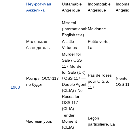
Неукротимая
Untamable
Indomptable
Indoma
Анжелика
Angelique
Angelique
Angelic
Misdeal
(International:
Maldonne
English title)
Маленькая
A Little
Petite vertu,
благодетель
Virtuous
La
Murder for
Sale / OSS
117 Murder
for Sale (UK)
Pas de roses
Роз для ОСС-117
/ OSS 117 —
Niente 
pour O.S.S.
не будет
Double Agent
OSS 1
1968
117
(США) / No
Roses for
OSS 117
(США)
Tender
Leçon
Частный урок
Moment
particulière, La
(США)