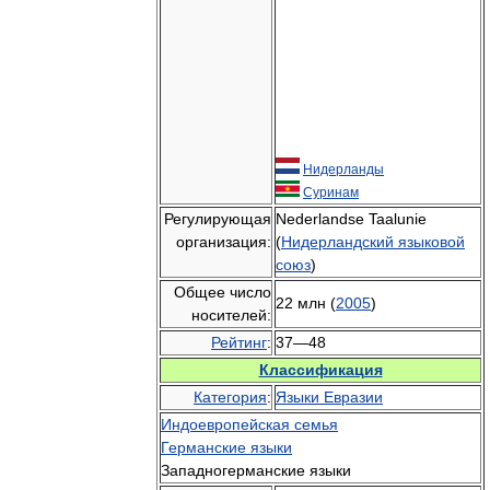
Нидерланды
Суринам
Регулирующая
Nederlandse Taalunie
организация:
(
Нидерландский языковой
союз
)
Общее число
22 млн (
2005
)
носителей:
Рейтинг
:
37—48
Классификация
Категория
:
Языки Евразии
Индоевропейская семья
Германские языки
Западногерманские языки