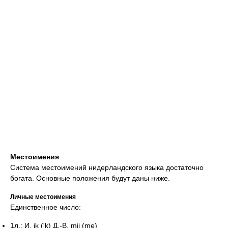
Местоимения
Система местоимений нидерландского языка достаточно
богата. Основные положения будут даны ниже.
Личные местоимения
Единственное число:
1л.: И. ik ('k) Д.-В. mij (me)