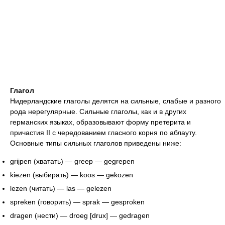
Глагол
Нидерландские глаголы делятся на сильные, слабые и разного
рода нерегулярные. Сильные глаголы, как и в других
германских языках, образовывают форму претерита и
причастия II с чередованием гласного корня по аблауту.
Основные типы сильных глаголов приведены ниже:
grijpen (хватать) — greep — gegrepen
kiezen (выбирать) — koos — gekozen
lezen (читать) — las — gelezen
spreken (говорить) — sprak — gesproken
dragen (нести) — droeg [drux] — gedragen