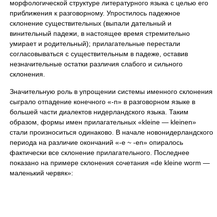
морфологической структуре литературного языка с целью его
приближения к разговорному. Упростилось падежное
склонение существительных (выпали дательный и
винительный падежи, в настоящее время стремительно
умирает и родительный); прилагательные перестали
согласовываться с существительным в падеже, оставив
незначительные остатки различия слабого и сильного
склонения.
Значительную роль в упрощении системы именного склонения
сыграло отпадение конечного «-n» в разговорном языке в
большей части диалектов нидерландского языка. Таким
образом, формы имен прилагательных «kleine — kleinen»
стали произноситься одинаково. В начале новонидерландского
периода на различие окончаний «-e ~ -en» опиралось
фактически все склонение прилагательного. Последнее
показано на примере склонения сочетания «de kleine worm —
маленький червяк»: