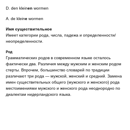
D. den klein
en
wormen
A. de klein
e
wormen
Имя существительное
Имеет категории рода, числа, падежа и определенности/
неопределенности.
Род
Грамматических родов в современном языке осталось
фактически два. Различия между мужским и женским родом
стерты. Впрочем, большинство словарей по традиции
различают три рода — мужской, женский и средний. Замена
имен существительных общего (мужского и женского) рода
местоимениями мужского и женского рода неоднородно по
диалектам нидерландского языка.