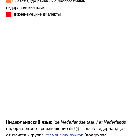
Области, где ранее был распространён
нидерландский язык
Нижненемецкие диалекты
Нидерла́ндский язы́к
(
de Nederlandse taal, het Nederlands
нидерландское произношение
) — язык нидерландцев,
(info)
относится к группе
германских языков
(подгруппа