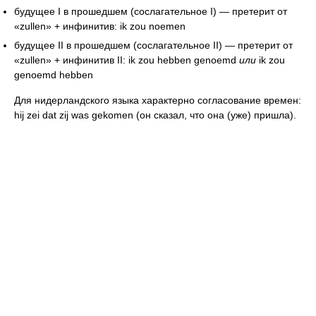
будущее I в прошедшем (сослагательное I) — претерит от
«zullen» + инфинитив: ik zou noemen
будущее II в прошедшем (сослагательное II) — претерит от
«zullen» + инфинитив II: ik zou hebben genoemd
или
ik zou
genoemd hebben
Для нидерландского языка характерно согласование времен:
hij zei dat zij was gekomen (он сказал, что она (уже) пришла).