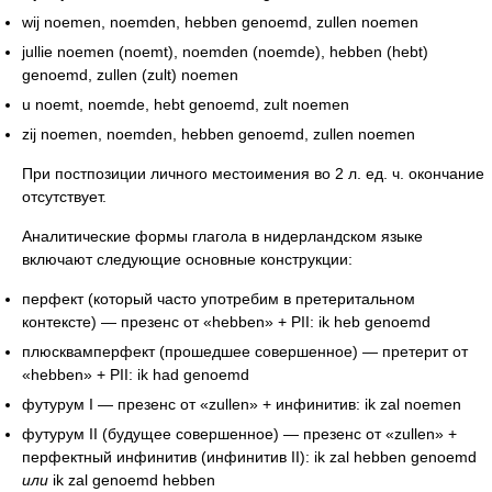
wij noemen, noemden, hebben genoemd, zullen noemen
jullie noemen (noemt), noemden (noemde), hebben (hebt)
genoemd, zullen (zult) noemen
u noemt, noemde, hebt genoemd, zult noemen
zij noemen, noemden, hebben genoemd, zullen noemen
При постпозиции личного местоимения во 2 л. ед. ч. окончание
отсутствует.
Аналитические формы глагола в нидерландском языке
включают следующие основные конструкции:
перфект (который часто употребим в претеритальном
контексте) — презенс от «hebben» + PII: ik heb genoemd
плюсквамперфект (прошедшее совершенное) — претерит от
«hebben» + PII: ik had genoemd
футурум I — презенс от «zullen» + инфинитив: ik zal noemen
футурум II (будущее совершенное) — презенс от «zullen» +
перфектный инфинитив (инфинитив II): ik zal hebben genoemd
или
ik zal genoemd hebben