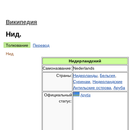
Википедия
Нид.
Толкование
Перевод
Нид.
Нидерландский
Самоназвание:
Nederlands
Страны:
Нидерланды
,
Бельгия
,
Суринам
,
Нидерландские
Антильские острова
,
Аруба
Официальный
Аруба
статус: