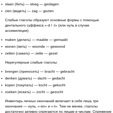
slaan (бить) — sloeg — geslagen
zien (видеть) — zag — gezien
Слабые глаголы образуют основные формы с помощью
дентального суффикса «-d / -t» (или нуль в случае
ассимиляции):
maken (делать) — maakte — gemaakt
wonen (жить) — woonde — gewoond
zetten (сажать) — zette — gezet
Нерегулярные слабые глаголы:
brengen (приносить) — bracht — gebracht
denken (думать) — dacht — gedacht
kopen (покупать) — kocht — gekocht
zoeken (искать) — zocht — gezocht
Инвентарь личных окончаний включает в себя лишь три
окончания — нуль, «-en» и «-t». Тем не менее, глаголы
достаточно активно спрягаются по лицам и числам. Спряжение