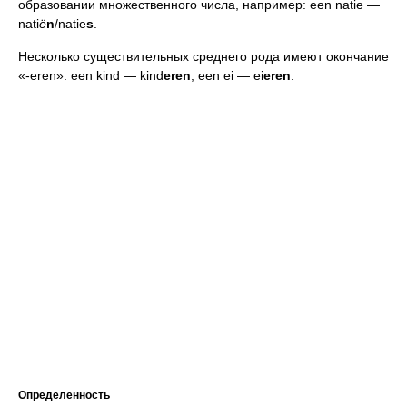
образовании множественного числа, например: een natie —
nati
ё
n
/natie
s
.
Несколько существительных среднего рода имеют окончание
«-eren»: een kind — kind
eren
, een ei — ei
eren
.
Определенность