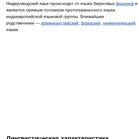
Нидерландский язык происходит от языка береговых
франков
и
является прямым потомком протогерманского языка
индоевропейской языковой группы. Ближайшие
родственники —
древнеанглийский
,
фризский
,
нижненемецкий
языки.
Лингвистическая характеристика