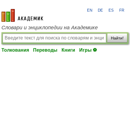
EN
DE
ES
FR
academic.ru
Словари и энциклопедии на Академике
Найти!
Толкования
Переводы
Книги
Игры ⚽