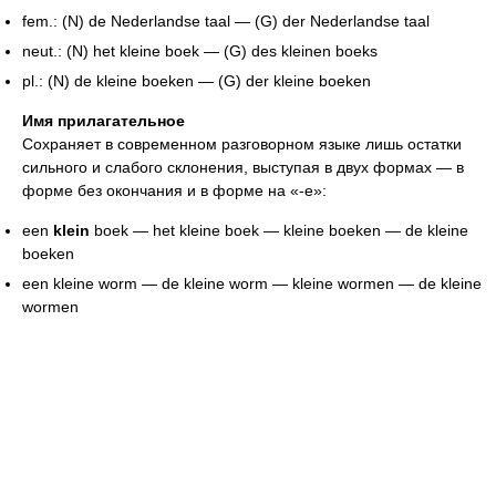
fem.: (N) de Nederlandse taal — (G) der Nederlandse taal
neut.: (N) het kleine boek — (G) des kleinen boeks
pl.: (N) de kleine boeken — (G) der kleine boeken
Имя прилагательное
Сохраняет в современном разговорном языке лишь остатки
сильного и слабого склонения, выступая в двух формах — в
форме без окончания и в форме на «-e»:
een
klein
boek — het kleine boek — kleine boeken — de kleine
boeken
een kleine worm — de kleine worm — kleine wormen — de kleine
wormen