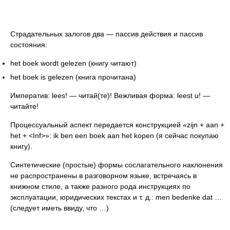
Страдательных залогов два — пассив действия и пассив
состояния:
het boek wordt gelezen (книгу читают)
het boek is gelezen (книга прочитана)
Императив: lees! — читай(те)! Вежливая форма: leest u! —
читайте!
Процессуальный аспект передается конструкцией «zijn + aan +
het + <Inf>»: ik ben een boek aan het kopen (я сейчас покупаю
книгу).
Синтетические (простые) формы сослагательного наклонения
не распространены в разговорном языке, встречаясь в
книжном стиле, а также разного рода инструкциях по
эксплуатации, юридических текстах и т. д.: men bedenke dat …
(следует иметь ввиду, что …)