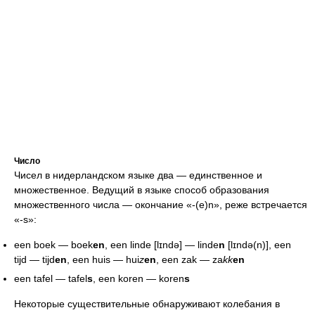
Число
Чисел в нидерландском языке два — единственное и
множественное. Ведущий в языке способ образования
множественного числа — окончание «-(e)n», реже встречается
«-s»:
een boek — boek
en
, een linde [lɪndə] — linde
n
[lɪndə(n)], een
tijd — tijd
en
, een huis — hui
z
en
, een zak — za
kk
en
een tafel — tafel
s
, een koren — koren
s
Некоторые существительные обнаруживают колебания в