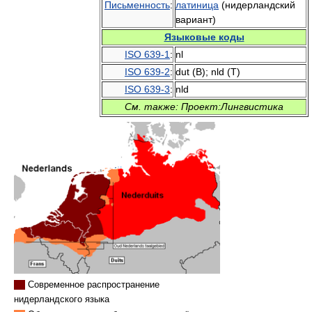
Письменность
:
латиница
(нидерландский
вариант)
Языковые коды
ISO 639-1
:
nl
ISO 639-2
:
dut (B); nld (T)
ISO 639-3
:
nld
См. также: Проект:Лингвистика
Современное распространение
нидерландского языка