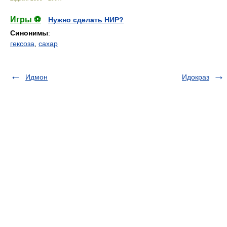
Игры ⚽
Нужно сделать НИР?
Синонимы
:
гексоза
,
сахар
Идмон
Идокраз