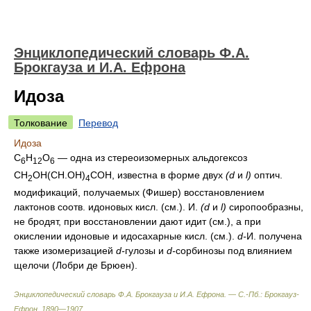
Энциклопедический словарь Ф.А.
Брокгауза и И.А. Ефрона
Идоза
Толкование
Перевод
Идоза
С
Н
О
— одна из стереоизомерных альдогексоз
6
12
6
СН
OH(СН.ОН)
СОН, известна в форме двух
(d
и
l)
оптич.
2
4
модификаций, получаемых (Фишер) восстановлением
лактонов соотв. идоновых кисл. (см.). И.
(d
и
l)
сиропообразны,
не бродят, при восстановлении дают идит (см.), а при
окислении идоновые и идосахарные кисл. (см.).
d-
И. получена
также изомеризацией
d-
гулозы и
d-
сорбинозы под влиянием
щелочи (Лобри де Брюен).
Энциклопедический словарь Ф.А. Брокгауза и И.А. Ефрона. — С.-Пб.: Брокгауз-
Ефрон
.
1890—1907
.