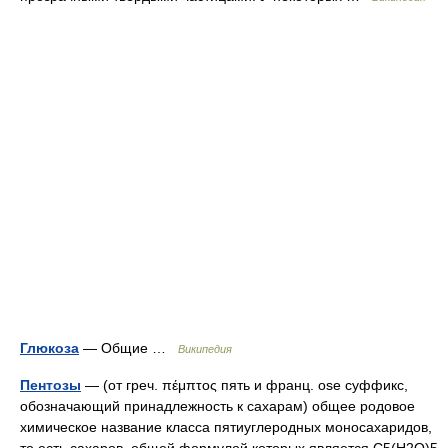
Глюкоза
— Общие …
Википедия
Пентозы
— (от греч. πέμπτος пять и франц. ose суффикс,
обозначающий принадлежность к сахарам) общее родовое
химическое название класса пятиуглеродных моносахаридов,
то есть сахаров, общей формулой которых является C5(H2O)5,