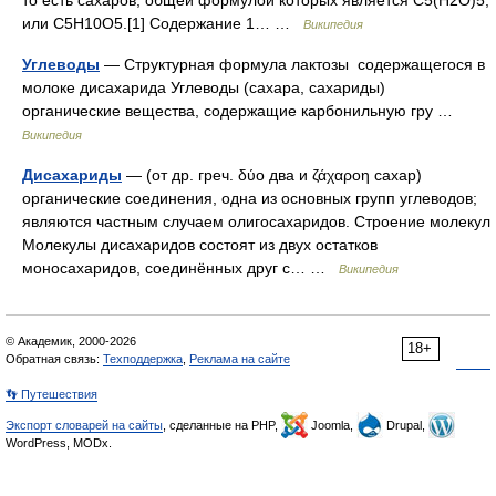
или C5H10O5.[1] Содержание 1… …
Википедия
Углеводы
— Структурная формула лактозы содержащегося в
молоке дисахарида Углеводы (сахара, сахариды)
органические вещества, содержащие карбонильную гру …
Википедия
Дисахариды
— (от др. греч. δύο два и ζάχαροη сахар)
органические соединения, одна из основных групп углеводов;
являются частным случаем олигосахаридов. Строение молекул
Молекулы дисахаридов состоят из двух остатков
моносахаридов, соединённых друг с… …
Википедия
© Академик, 2000-2026
18+
Обратная связь:
Техподдержка
,
Реклама на сайте
👣 Путешествия
Экспорт словарей на сайты
, сделанные на PHP,
Joomla,
Drupal,
WordPress, MODx.