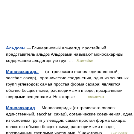
Альдозы
— Глицериновый альдегид простейший
представитель альдоз Альдозами называют моносахариды
содержащие альдегидную груп …
Википедия
Моносахариды
— (от греческого monos: единственный,
sacchar: сахар), органические соединения, одна из основных
групп углеводов; самая простая форма сахара; являются
обычно бесцветными, растворимыми в воде, прозрачными
твердыми веществами. Некоторые… …
Википедия
Моносахарид
— Моносахариды (от греческого monos:
единственный, sacchar: сахар), органические соединения, одна
из основных групп углеводов; самая простая форма сахара;
являются обычно бесцветными, растворимыми в воде,
прозрачными твердыми частицами. У некоторых …
Википедия