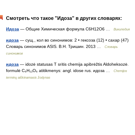
Смотреть что такое "Идоза" в других словарях:
Идоза
— Общие Химическая формула C6H12O6 …
Википедия
идоза
— сущ., кол во синонимов: 2 • гексоза (12) • сахар (47)
Словарь синонимов ASIS. В.Н. Тришин. 2013 …
Словарь
синонимов
идоза
— idozė statusas T sritis chemija apibrėžtis Aldoheksozė.
formulė C₆H₁₂O₆ atitikmenys: angl. idose rus. идоза …
Chemijos
terminų aiškinamasis žodynas