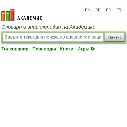
EN
DE
ES
FR
academic.ru
Словари и энциклопедии на Академике
Найти!
Толкования
Переводы
Книги
Игры ⚽