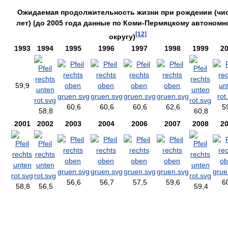
Ожидаемая продолжительность жизни при рождении (чи
лет) (до 2005 года данные по Коми-Пермяцкому автономн
[12]
округу)
1993
1994
1995
1996
1997
1998
1999
2
59,9
60,6
60,6
60,6
62,6
5
58,8
60,8
2001
2002
2003
2004
2006
2007
2008
2
56,6
56,7
57,5
59,6
6
58,8
56,5
59,4