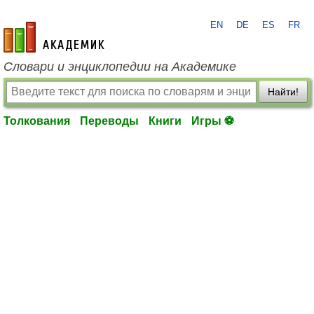
EN
DE
ES
FR
academic.ru
Словари и энциклопедии на Академике
Найти!
Толкования
Переводы
Книги
Игры ⚽