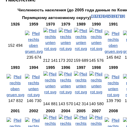
Численность населения (до 2005 года данные по Ком
[1]
[2]
[3]
[4]
[5]
[6]
[7]
[8]
Пермяцкому автономному округу)
1926
1959
1970
1979
1989
1990
1991
152 494
235 674
145 842
1
212 141
173 202
159 689
145 576
1993
1994
1995
1996
1997
1998
1999
147 832
146 730
139 790
1
144 881
143 570
142 314
140 580
2001
2002
2003
2004
2005
2007
2008