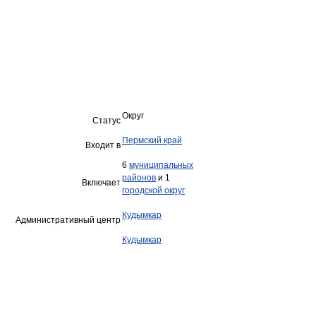
Округ
Статус
Пермский край
Входит в
6
муниципальных
районов
и 1
Включает
городской округ
Кудымкар
Административный центр
Кудымкар