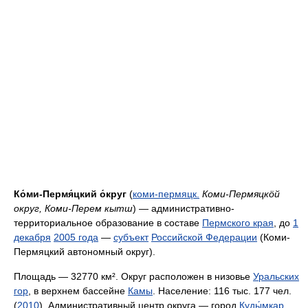
Ко́ми-Пермя́цкий о́круг
(
коми-пермяцк.
Коми-Пермяцкöй
округ, Коми-Перем кытш
) — административно-
территориальное образование в составе
Пермского края
, до
1
декабря
2005 года
—
субъект
Российской Федерации
(Коми-
Пермяцкий автономный округ).
Площадь — 32770 км². Округ расположен в низовье
Уральских
гор
, в верхнем бассейне
Камы
. Население: 116 тыс. 177 чел.
(
2010
). Административный центр округа — город
Куды́мкар
.