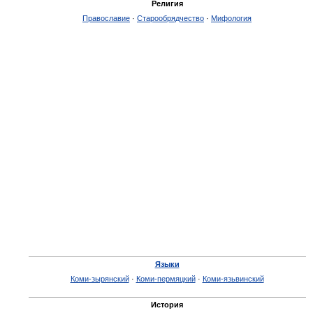
Религия
Православие
·
Старообрядчество
·
Мифология
Языки
Коми-зырянский
·
Коми-пермяцкий
·
Коми-язьвинский
История