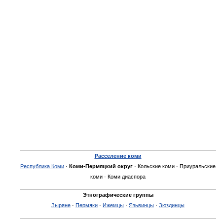
Расселение коми
Республика Коми
·
Коми-Пермяцкий округ
· Кольские коми · Приуральские
коми · Коми диаспора
Этнографические группы
Зыряне
·
Пермяки
·
Ижемцы
·
Язьвинцы
·
Зюздинцы