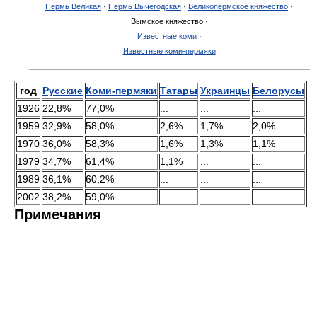
Пермь Великая
·
Пермь Вычегодская
·
Великопермское княжество
·
Вымское княжество ·
Известные коми
·
Известные коми-пермяки
год
Русские
Коми-пермяки
Татары
Украинцы
Белорусы
1926
22,8%
77,0%
...
...
...
1959
32,9%
58,0%
2,6%
1,7%
2,0%
1970
36,0%
58,3%
1,6%
1,3%
1,1%
1979
34,7%
61,4%
1,1%
...
...
1989
36,1%
60,2%
...
...
...
2002
38,2%
59,0%
...
...
...
Примечания