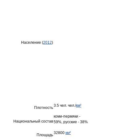
Население (
2012
)
3.5 чел. чел./
км²
Плотность
коми-пермяки -
Национальный состав
59%, русские - 38%
32800
км²
Площадь