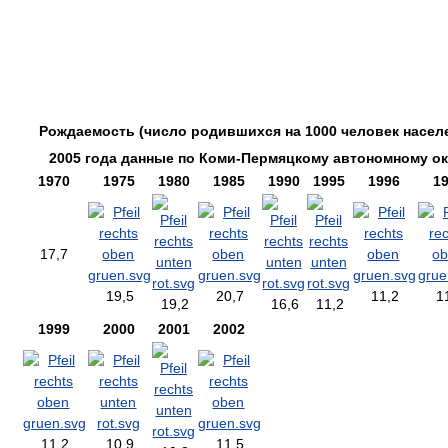
Рождаемость (число родившихся на 1000 человек населе
2005 года данные по Коми-Пермяцкому автономному ок
1970
1975
1980
1985
1990
1995
1996
1
17,7
19,5
20,7
11,2
1
19,2
16,6
11,2
1999
2000
2001
2002
11,2
10,9
11,5