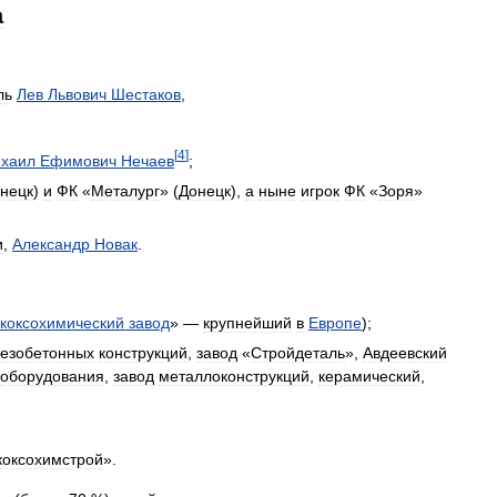
а
ль
Лев
Львович
Шестаков
,
[
4
]
хаил
Ефимович
Нечаев
;
нецк
)
и
ФК
«
Металург
» (
Донецк
),
а
ныне
игрок
ФК
«
Зоря
»
и
,
Александр
Новак
.
коксохимический
завод
» —
крупнейший
в
Европе
);
езобетонных
конструкций
,
завод
«
Стройдеталь
»,
Авдеевский
оборудования
,
завод
металлоконструкций
,
керамический
,
коксохимстрой
».