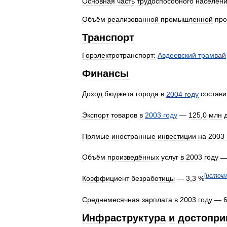
Основная
часть
трудоспособного
населен
Объём
реализованной
промышленной
про
Транспорт
Горэлектротранспорт:
Авдеевский
трамвай
Финансы
Доход
бюджета
города
в
2004
году
состави
Экспорт
товаров
в
2003
году
—
125
,
0
млн
Прямые
иностранные
инвестиции
на
2003
Объём
произведённых
услуг
в
2003
году
[
источн
Коэффициент
безработицы
—
3
,
3
%
Среднемесячная
зарплата
в
2003
году
—
Инфраструктура
и
достопри