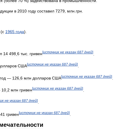
ия
(
более
70
%)
задействована
в
промышленности
.
дукции
в
2010
году
составил
7279
,
млн
.
грн
.
(
с
1965
года
).
[
источник
не
указан
687
дней
]
л
14
498
,
6
тыс
.
гривен
.
[
источник
не
указан
687
дней
]
долларов
США
.
[
источник
не
указан
687
дней
]
год
—
126
,
6
млн
долларов
США
.
[
источник
не
указан
687
дней
]
—
10
,
2
млн
гривен
.
ик
не
указан
687
дней
]
.
[
источник
не
указан
687
дней
]
641
гривен
.
мечательности