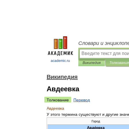
Словари и энциклоп
academic.ru
Википедия
Толкования
Википедия
Авдеевка
Толкование
Перевод
Авдеевка
У
этого
термина
существуют
и
другие
знач
Город
Авде́евка