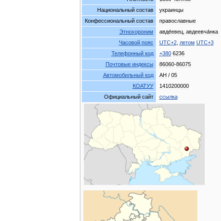
Национальный
состав
украинцы
Конфессиональный
состав
православные
Этнохороним
авде́евец
,
авдеевча́нка
Часовой
пояс
UTC
+
2
,
летом
UTC
+
3
Телефонный
код
+
380
6236
Почтовые
индексы
86060
-
86075
Автомобильный
код
AH
/
05
КОАТУУ
1410200000
Официальный
сайт
ссылка