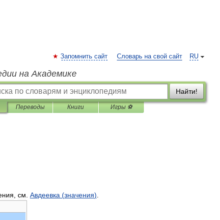
Запомнить сайт
Словарь на свой сайт
RU
едии на Академике
Найти!
Переводы
Книги
Игры ⚽
ения
,
см
.
Авдеевка
(
значения
)
.