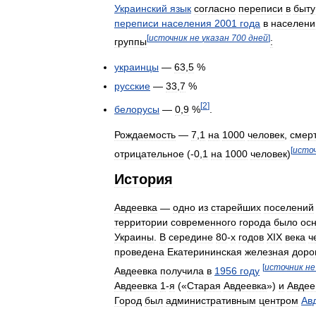
Украинский
язык
согласно
переписи
в
быту
переписи
населения
2001
года
в
населени
[
источник
не
указан
700
дней
]
группы
:
украинцы
—
63
,
5
%
русские
—
33
,
7
%
[
2
]
белорусы
—
0
,
9
%
.
Рождаемость
—
7
,
1
на
1000
человек
,
смер
[
исто
отрицательное
(-
0
,
1
на
1000
человек
)
История
Авдеевка
—
одно
из
старейших
поселений
территории
современного
города
было
ос
Украины
.
В
середине
80
-
х
годов
XIX
века
ч
проведена
Екатерининская
железная
доро
[
источник
не
Авдеевка
получила
в
1956
году
Авдеевка
1
-
я
(«
Старая
Авдеевка
»)
и
Авдее
Город
был
административным
центром
Ав