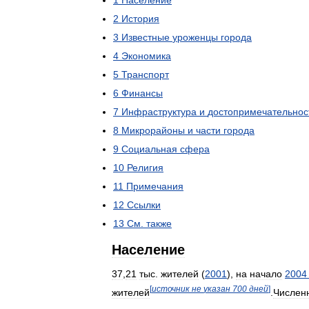
1
Население
2
История
3
Известные
уроженцы
города
4
Экономика
5
Транспорт
6
Финансы
7
Инфраструктура
и
достопримечательнос
8
Микрорайоны
и
части
города
9
Социальная
сфера
10
Религия
11
Примечания
12
Ссылки
13
См
.
также
Население
37
,
21
тыс
.
жителей
(
2001
),
на
начало
2004
[
источник
не
указан
700
дней
]
жителей
.
Числен