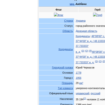
укр
.
Авд
і
́ївка
Флаг
Герб
Страна
Украина
Статус
город
районного
значен
Область
Донецкая
область
Координаты
:
48
°
08
′
00
″
с
37
°
44
′
00
″
в
.
д
.
/
48
.
13333
37
.
733333
°
Координаты
(
G
)
(
O
)
(
Я
)
в
.
д
.
48
°
08
′
00
″
с
37
°
44
′
00
″
в
.
д
.
/
48
.
13333
(
G
)
(
O
)
(
Я
37
.
733333
°
в
.
д
.
Городской
голова
Юрий
Черкасов
Основан
1778
Город
с
1956
Площадь
29
км
²
Тип
климата
умеренно
-
континенталь
Официальный
язык
украинский
,
русский
[
1
]
Население
35
194
человек
(
1
ноя
Плотность
1388
чел
./
км
²