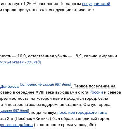
использует
1
,
26
%
населения
По
данным
всеукраинской
и
города
присутствовали
следующие
этнические
тность
—
16
,
0
,
естественная
убыль
—
−8
,
9
,
сальдо
миграции
чник
не
указан
700
дней
]
.
[
источник
не
указан
687
дней
]
Донбасса
.
Первое
поселение
на
новано
в
середине
XVIII
века
выходцами
с
юга
России
и
севера
ерез
местность
,
на
которой
ныне
находится
город
,
была
га
и
построена
железнодорожная
станция
.
Статус
города
указан
687
дней
]
,
когда
из
двух
посёлков
городского
типа
вка
2
-
я
(
Посёлок
«
Химик
»)
был
образован
единый
город
.
деевского
района
(
в
настоящее
время
упразднён
).