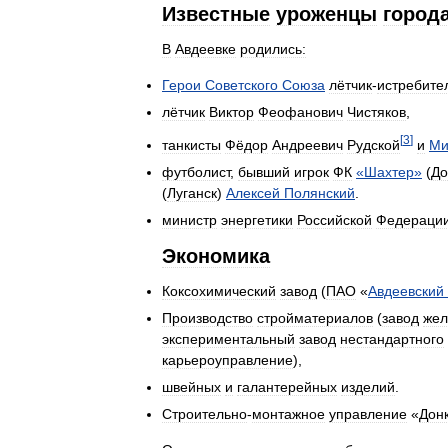
Известные
уроженцы
город
В
Авдеевке
родились:
Герои
Советского
Союза
лётчик
-
истребите
лётчик
Виктор
Феофанович
Чистяков
,
[
3
]
танкисты
Фёдор
Андреевич
Рудской
и
Ми
футболист
,
бывший
игрок
ФК
«
Шахтер
»
(
До
(
Луганск
)
Алексей
Полянский
.
министр
энергетики
Российской
Федераци
Экономика
Коксохимический
завод
(
ПАО
«
Авдеевский
Производство
стройматериалов
(
завод
жел
экспериментальный
завод
нестандартного
карьероуправление
),
швейных
и
галантерейных
изделий
.
Строительно
-
монтажное
управление
«
Дон