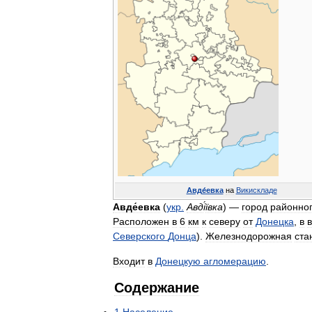
Авде́евка
на
Викискладе
Авде́евка
(
укр
.
Авд
і
́ївка
) —
город
районно
Расположен
в
6
км
к
северу
от
Донецка
,
в
Северского
Донца
).
Железнодорожная
ста
Входит
в
Донецкую
агломерацию
.
Содержание