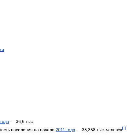
ти
года
—
36
,
6
тыс
.
[
1
]
ность
населения
на
начало
2011
года
—
35
,
358
тыс
.
человек
.