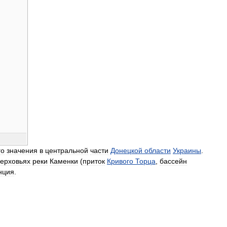
го
значения
в
центральной
части
Донецкой
области
Украины
.
верховьях
реки
Каменки
(
приток
Кривого
Торца
,
бассейн
нция
.