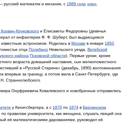
 —
русский
математик
и
механик
,
с
1889
года
член
-
.
Корвин
-
Круковского
и
Елисаветы
Федоровны
(
девичья
нерал
от
инфантерии
Ф
.
Ф
.
Шуберт
,
был
выдающимся
известным
астрономом
.
Родилась
в
Москве
в
январе
1850
.
поместье
отца
Полибино
Невельского
уезда
,
Витебской
укского
района
Псковской
области
).
Первые
уроки
,
кроме
етнего
возраста
домашний
наставник
,
сын
мелкопоместного
естивший
в
«
Русской
Старине
» (
декабрь
,
1890
)
воспоминания
ла
впервые
за
границу
,
а
потом
жила
в
Санкт
-
Петербурге
,
где
.
Н
.
Страннолюбского
.
имира
Онуфриевича
Ковалевского
и
новобрачные
отправились
итете
у
Кенигсбергера
,
а
с
1870
по
1874
в
Берлинском
я
по
правилам
университета
,
как
женщина
,
слушать
лекций
она
ный
её
математическими
дарованиями
,
руководил
её