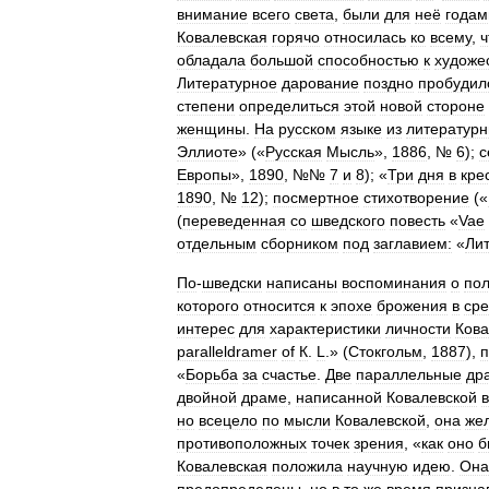
внимание
всего
света
,
были
для
неё
годам
Ковалевская
горячо
относилась
ко
всему
,
ч
обладала
большой
способностью
к
художе
Литературное
дарование
поздно
пробудил
степени
определиться
этой
новой
стороне
женщины
.
На
русском
языке
из
литератур
Эллиоте
» («
Русская
Мысль
»,
1886
, №
6
);
с
Европы
»,
1890
, №№
7
и
8
); «
Три
дня
в
кре
1890
, №
12
);
посмертное
стихотворение
(«
(
переведенная
со
шведского
повесть
«
Vae
отдельным
сборником
под
заглавием:
«
Ли
По
-
шведски
написаны
воспоминания
о
по
которого
относится
к
эпохе
брожения
в
ср
интерес
для
характеристики
личности
Кова
paralleldramer
of
К
.
L
.» (
Стокгольм
,
1887
),
п
«
Борьба
за
счастье
.
Две
параллельные
др
двойной
драме
,
написанной
Ковалевской
в
но
всецело
по
мысли
Ковалевской
,
она
же
противоположных
точек
зрения
, «
как
оно
б
Ковалевская
положила
научную
идею
.
Она