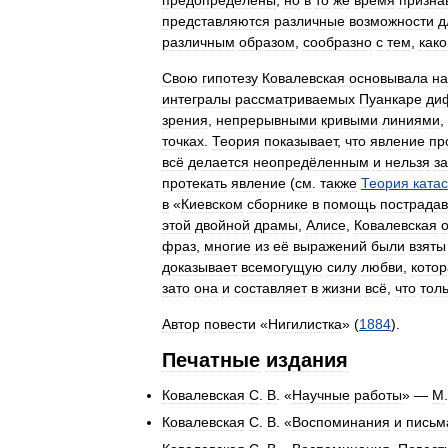
предопределены
,
но
в
то
же
время
призна
представляются
различные
возможности
д
различным
образом
,
сообразно
с
тем
,
како
Свою
гипотезу
Ковалевская
основывала
на
интегралы
рассматриваемых
Пуанкаре
ди
зрения
,
непрерывными
кривыми
линиями
,
точках
.
Теория
показывает
,
что
явление
пр
всё
делается
неопредёленным
и
нельзя
з
протекать
явление
(
см
.
также
Теория
ката
в
«
Киевском
сборнике
в
помощь
пострада
этой
двойной
драмы
,
Алисе
,
Ковалевская
фраз
,
многие
из
её
выражений
были
взяты
доказывает
всемогущую
силу
любви
,
кото
зато
она
и
составляет
в
жизни
всё
,
что
тол
Автор
повести
«
Нигилистка
» (
1884
).
Печатные
издания
Ковалевская
С
.
В
. «
Научные
работы
» —
М
.
Ковалевская
С
.
В
. «
Воспоминания
и
письм