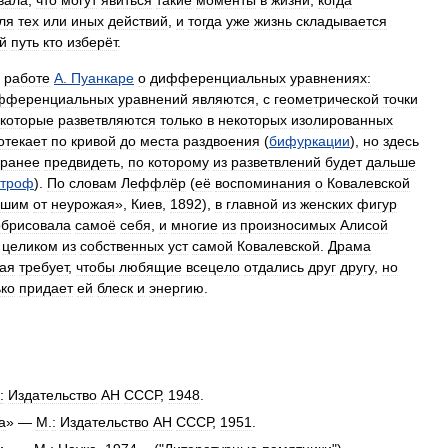
вала
,
что
могут
явиться
такие
моменты
в
жизни
,
когда
ля
тех
или
иных
действий
,
и
тогда
уже
жизнь
складывается
й
путь
кто
изберёт
.
работе
А
.
Пуанкаре
о
дифференциальных
уравнениях:
фференциальных
уравнений
являются
,
с
геометрической
точки
которые
разветвляются
только
в
некоторых
изолированных
отекает
по
кривой
до
места
раздвоения
(
бифуркации
),
но
здесь
аранее
предвидеть
,
по
которому
из
разветвлений
будет
дальше
строф
).
По
словам
Леффлёр
(
её
воспоминания
о
Ковалевской
вшим
от
неурожая
»,
Киев
,
1892
),
в
главной
из
женских
фигур
обрисовала
самоё
себя
,
и
многие
из
произносимых
Алисой
целиком
из
собственных
уст
самой
Ковалевской
.
Драма
рая
требует
,
чтобы
любящие
всецело
отдались
друг
другу
,
но
ько
придает
ей
блеск
и
энергию
.
:
Издательство
АН
СССР
,
1948
.
а
» —
М
.
:
Издательство
АН
СССР
,
1951
.