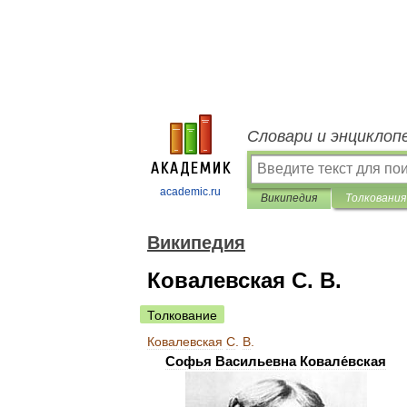
Словари и энциклоп
academic.ru
Википедия
Толкования
Википедия
Ковалевская С. В.
Толкование
Ковалевская
С
.
В
.
Софья
Васильевна
Ковале́вская