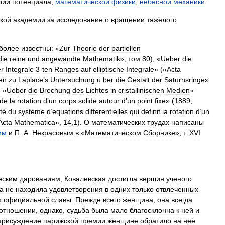
рии
потенциала
,
математической
физики
,
небесной
механики
.
кой
академии
за
исследование
о
вращении
тяжёлого
более
известны:
«
Zur
Theorie
der
partiellen
die
reine
und
angewandte
Mathematik
»,
том
80
); «
Ueber
die
r
Integrale
3
-
ten
Ranges
auf
elliptische
Integrale
» («
Acta
en
zu
Laplace
’
s
Untersuchung
ü
ber
die
Gestalt
der
Saturnsringe
»
; «
Ueber
die
Brechung
des
Lichtes
in
cristallinischen
Medien
»
de
la
rotation
d
’
un
corps
solide
autour
d
’
un
point
fixe
» (
1889
,
té
du
système
d
’
equations
differentielles
qui
definit
la
rotation
d
’
un
Acta
Mathematica
»,
14
,
1
).
О
математических
трудах
написаны
им
и
П
.
А
.
Некрасовым
в
«
Математическом
Сборнике
»,
т
.
XVI
еским
дарованиям
,
Ковалевская
достигла
вершин
ученого
а
не
находила
удовлетворения
в
одних
только
отвлеченных
х
официальной
славы
.
Прежде
всего
женщина
,
она
всегда
отношении
,
однако
,
судьба
была
мало
благосклонна
к
ней
и
присуждение
парижской
премии
женщине
обратило
на
неё