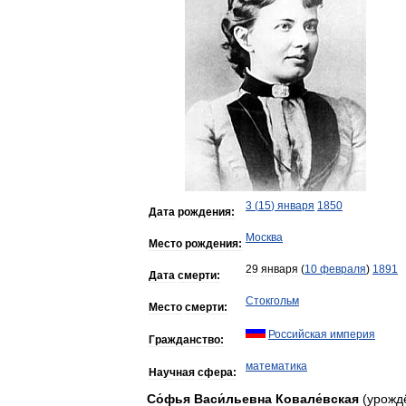
3
(
15
)
января
1850
Дата
рождения:
Москва
Место
рождения:
29
января
(
10
февраля
)
1891
Дата
смерти:
Стокгольм
Место
смерти:
Российская
империя
Гражданство:
математика
Научная
сфера:
Со́фья
Васи́льевна
Ковале́вская
(
урожд