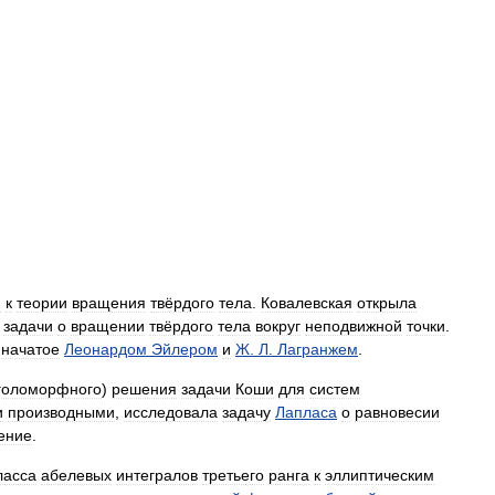
я
к
теории
вращения
твёрдого
тела
.
Ковалевская
открыла
задачи
о
вращении
твёрдого
тела
вокруг
неподвижной
точки
.
,
начатое
Леонардом
Эйлером
и
Ж
.
Л
.
Лагранжем
.
голоморфного
)
решения
задачи
Коши
для
систем
и
производными
,
исследовала
задачу
Лапласа
о
равновесии
ение
.
ласса
абелевых
интегралов
третьего
ранга
к
эллиптическим