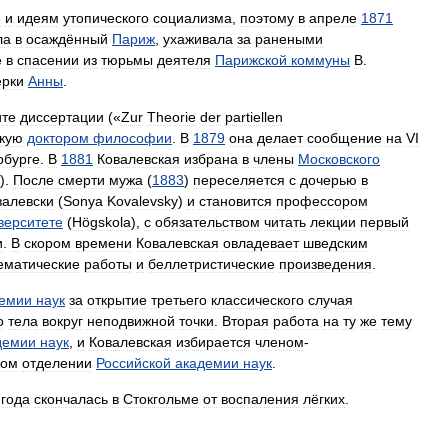
е
и
идеям
утопического
социализма
,
поэтому
в
апреле
1871
ла
в
осаждённый
Париж
,
ухаживала
за
ранеными
е
в
спасении
из
тюрьмы
деятеля
Парижской
коммуны
В
.
рки
Анны
.
те
диссертации
(«
Zur
Theorie
der
partiellen
кую
доктором
философии
.
В
1879
она
делает
сообщение
на
VI
рбурге
.
В
1881
Ковалевская
избрана
в
члены
Московского
).
После
смерти
мужа
(
1883
)
переселяется
с
дочерью
в
валевски
(
Sonya
Kovalevsky
)
и
становится
профессором
верситете
(
Högskola
),
с
обязательством
читать
лекции
первый
и
.
В
скором
времени
Ковалевская
овладевает
шведским
ематические
работы
и
беллетристические
произведения
.
емии
наук
за
открытие
третьего
классического
случая
о
тела
вокруг
неподвижной
точки
.
Вторая
работа
на
ту
же
тему
демии
наук
,
и
Ковалевская
избирается
членом
-
ком
отделении
Российской
академии
наук
.
года
скончалась
в
Стокгольме
от
воспаления
лёгких
.