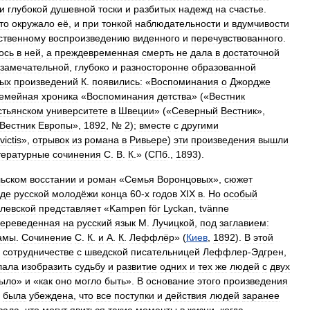
и
глубокой
душевной
тоски
и
разбитых
надежд
на
счастье
.
то
окружало
её
,
и
при
тонкой
наблюдательности
и
вдумчивости
ственному
воспроизведению
виденного
и
перечувствованного
.
ось
в
ней
,
а
преждевременная
смерть
не
дала
в
достаточной
замечательной
,
глубоко
и
разносторонне
образованной
ных
произведений
К
.
появились:
«
Воспоминания
о
Джордже
емейная
хроника
«
Воспоминания
детства
» («
Вестник
стьянском
университете
в
Швеции
» («
Северный
Вестник
»,
Вестник
Европы
»,
1892
, №
2
);
вместе
с
другими
victis
»,
отрывок
из
романа
в
Ривьере
)
эти
произведения
вышли
тературные
сочинения
С
.
В
.
К
.» (
СПб
.,
1893
).
льском
восстании
и
роман
«
Семья
Воронцовых
»,
сюжет
еде
русской
молодёжи
конца
60
-
х
годов
XIX
в
.
Но
особый
левской
представляет
«
Kampen
för
Lyckan
,
tvänne
ереведенная
на
русский
язык
М
.
Лучицкой
,
под
заглавием:
амы
.
Сочинение
С
.
К
.
и
А
.
К
.
Леффлёр
» (
Киев
,
1892
).
В
этой
сотрудничестве
с
шведской
писательницей
Леффлер
-
Эдгрен
,
лала
изобразить
судьбу
и
развитие
одних
и
тех
же
людей
с
двух
ыло
»
и
«
как
оно
могло
быть
».
В
основание
этого
произведения
была
убеждена
,
что
все
поступки
и
действия
людей
заранее