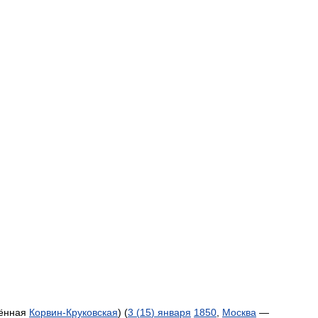
ённая
Корвин
-
Круковская
) (
3
(
15
)
января
1850
,
Москва
—