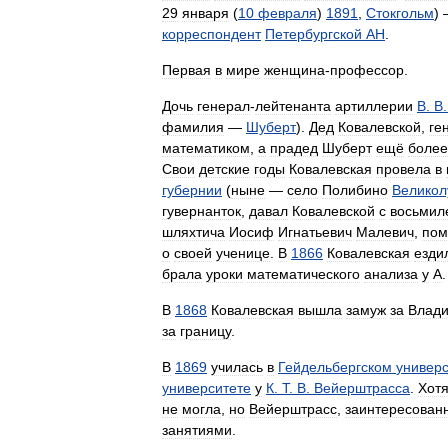
29
января
(
10
февраля
)
1891
,
Стокгольм
)
корреспондент
Петербургской
АН
.
Первая
в
мире
женщина
-
профессор
.
Дочь
генерал
-
лейтенанта
артиллерии
В
.
В
фамилия
—
Шуберт
).
Дед
Ковалевской
,
ге
математиком
,
а
прадед
Шуберт
ещё
более
Свои
детские
годы
Ковалевская
провела
в
губернии
(
ныне
—
село
Полибино
Великол
гувернанток
,
давал
Ковалевской
с
восьмил
шляхтича
Иосиф
Игнатьевич
Малевич
,
пом
о
своей
ученице
.
В
1866
Ковалевская
езди
брала
уроки
математического
анализа
у
А
В
1868
Ковалевская
вышла
замуж
за
Влад
за
границу
.
В
1869
училась
в
Гейдельбергском
универс
университете
у
К
.
Т
.
В
.
Вейерштрасса
.
Хот
не
могла
,
но
Вейерштрасс
,
заинтересован
занятиями
.