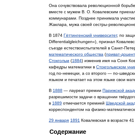
Она
сочувствовала
революционной
борьб
вместе
с
мужем
В
.
О
.
Ковалевским
приеха
коммунарами
.
Позднее
принимала
участи
Жаклара
,
мужа
своей
сестры
-
революционе
В
1874
Гёттингенский
университет
,
по
защи
Differentialgleichungen
»),
признал
Ковалевс
съезде
естествоиспытателей
в
Санкт
-
Пете
математического
общества
(
приват
-
доцент
Стокгольм
(
1884
)
изменив
имя
на
Соня
Ко
кафедры
математики
в
Стокгольмском
уни
год
по
-
немецки
,
а
со
второго
—
по
-
шведск
языком
и
печатает
на
этом
языке
свои
мат
В
1888
—
лауреат
премии
Парижской
акад
разрешимости
задачи
о
вращении
твёрдог
в
1889
отмечается
премией
Шведской
ака
корреспондентом
на
физико
-
математичес
29
января
1891
Ковалевская
в
возрасте
41
Содержание