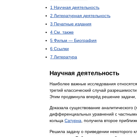
1
Научная
деятельность
2
Литературная
деятельность
3
Печатные
издания
4
См
.
также
5
Фильм
—
Биография
6
Ссылки
7
Литература
Научная
деятельность
Наиболее
важные
исследования
относятс
третий
классический
случай
разрешимости
Этим
продвинула
вперёд
решение
задачи
Доказала
существование
аналитического
(
дифференциальных
уравнений
с
частным
кольца
Сатурна
,
получила
второе
приближ
Решила
задачу
о
приведении
некоторого
к