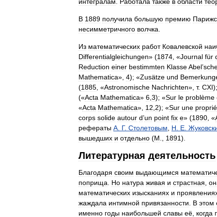
интегралам
.
Работала
также
в
области
тео
В
1889
получила
большую
премию
Парижс
несимметричного
волчка
.
Из
математических
работ
Ковалевской
наи
Differentialgleichungen
» (
1874
, «
Journal
für
Reduction
einer
bestimmten
Klasse
Abel
’
sche
Mathematica
»,
4
); «
Zusätze
und
Bemerkung
(
1885
, «
Astronomische
Nachrichten
»,
т
.
CXI
)
(«
Acta
Mathematica
»
6
,
3
); «
Sur
le
problème
«
Acta
Mathematica
»,
12
,
2
); «
Sur
une
proprié
corps
solide
autour
d
’
un
point
fix
e
» (
1890
, «
рефераты
А
.
Г
.
Столетовым
,
Н
.
Е
.
Жуковск
вышедших
и
отдельно
(
М
.,
1891
).
Литературная
деятельность
Благодаря
своим
выдающимся
математич
поприща
.
Но
натура
живая
и
страстная
,
он
математических
изысканиях
и
проявления
жаждала
интимной
привязанности
.
В
этом
именно
годы
наибольшей
славы
её
,
когда