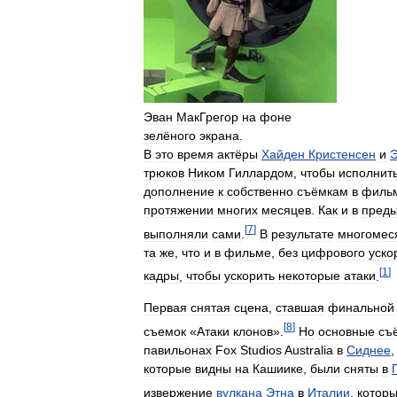
Эван
МакГрегор
на
фоне
зелёного
экрана
.
В
это
время
актёры
Хайден
Кристенсен
и
трюков
Ником
Гиллардом
,
чтобы
исполнит
дополнение
к
собственно
съёмкам
в
филь
протяжении
многих
месяцев
.
Как
и
в
пред
[
7
]
выполняли
сами
.
В
результате
многомес
та
же
,
что
и
в
фильме
,
без
цифрового
уско
[
1
]
кадры
,
чтобы
ускорить
некоторые
атаки
.
Первая
снятая
сцена
,
ставшая
финальной
[
8
]
съемок
«
Атаки
клонов
».
Но
основные
съ
павильонах
Fox
Studios
Australia
в
Сиднее
которые
видны
на
Кашиике
,
были
сняты
в
извержение
вулкана
Этна
в
Италии
,
котор