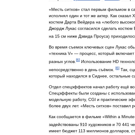
«
Месть
ситхов
»
стал
первым
фильмом
в
с
исполнял
один
и
тот
же
актер
.
Как
сказал
Х
костюм
Дарта
Вейдера
на
«
любого
высоко
Джордж
Лукас
согласился
сделать
костюм
на
15
см
ниже
Дэвида
Проуса
)
приходилос
Во
время
съемок
ключевых
сцен
Лукас
об
«
техника
V
» —
процесс
,
который
включает
[
6
]
разных
углов
.
Использование
HD
технол
[
6
]
непосредственно
в
день
съёмок
.
Так
,
сц
который
находился
в
Сиднее
,
остальные
с
Отдел
спецэффектов
начал
работу
ещё
во
Спецэффекты
были
созданы
с
использова
модельную
работу
,
CGI
и
практические
эф
более
двух
лет
. «
Месть
ситхов
»
поставил
р
Как
сообщается
в
фильме
«
Within
a
Minute
задействованы
910
художников
и
70
441
че
имеет
бюджет
113
миллионов
долларов
,
с