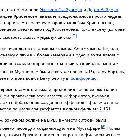
аге
,
в
котором
роли
Энакина
Скайуокера
и
Дарта
Вейдера
айден
Кристенсен
,
вначале
предполагалось
просто
надеть
го
парня
».
Но
после
«
уговоров
и
мольбы
»
Кристенсена
,
Вейдера
специально
под
Кристенсена
.
Кристенсену
(
который
[
9
]
ь
смотреть
сквозь
мундштук
шлема
.
ычно
использовал
термины
«
камера
А
»
и
«
камера
В
»,
или
съёмку
с
двумя
и
более
камерами
в
одно
и
то
же
время
с
огии
позволило
отправлять
отснятый
материал
на
монтаж
ены
на
Мустафаре
были
сразу
же
посланы
Роджеру
Бартону
,
цены
отправлялись
Бену
Бертту
в
Калифорнию
.
время
съемок
фильма
и
продолжил
после
их
окончания
.
нием
практически
всех
известных
форматов
,
включая
фекты
.
Добавление
созданных
эффектов
в
фильм
заняло
екорд
по
числу
спецэффектов
в
одном
фильме:
2
151
.
»,
бонусном
ролике
на
DVD
,
в
«
Мести
ситхов
»
были
[
6
]
ловеко
-
часов
для
создания
дуэли
на
Мустафаре
.
Фильм
тав
,
таким
образом
,
наименее
затратным
фильмом
из
всех