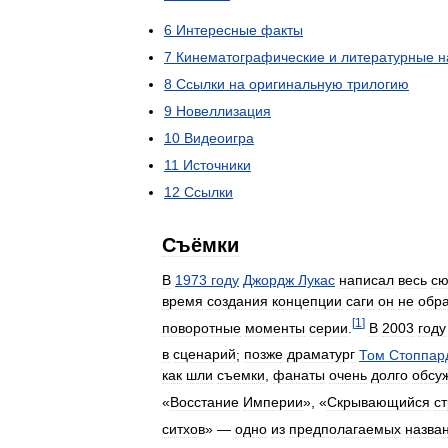
6
Интересные
факты
7
Кинематографические
и
литературные
н
8
Ссылки
на
оригинальную
трилогию
9
Новеллизация
10
Видеоигра
11
Источники
12
Ссылки
Съёмки
В
1973
году
Джордж
Лукас
написал
весь
сю
время
создания
концепции
саги
он
не
обр
[
1
]
поворотные
моменты
серии
.
В
2003
году
в
сценарий
;
позже
драматург
Том
Стоппар
как
шли
съемки
,
фанаты
очень
долго
обсу
«
Восстание
Империи
», «
Скрывающийся
с
ситхов
» —
одно
из
предполагаемых
назва