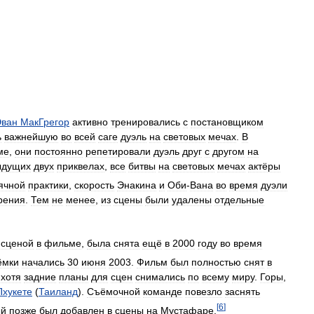
Эван
МакГрегор
активно
тренировались
с
постановщиком
ь
важнейшую
во
всей
саге
дуэль
на
световых
мечах
.
В
ме
,
они
постоянно
репетировали
дуэль
друг
с
другом
на
ыдущих
двух
приквелах
,
все
битвы
на
световых
мечах
актёры
ячной
практики
,
скорость
Энакина
и
Оби
-
Вана
во
время
дуэли
рения
.
Тем
не
менее
,
из
сцены
были
удалены
отдельные
сценой
в
фильме
,
была
снята
ещё
в
2000
году
во
время
ёмки
начались
30
июня
2003
.
Фильм
был
полностью
снят
в
,
хотя
задние
планы
для
сцен
снимались
по
всему
миру
.
Горы
,
Пхукете
(
Таиланд
).
Съёмочной
команде
повезло
заснять
[
6
]
ый
позже
был
добавлен
в
сцены
на
Мустафаре
.