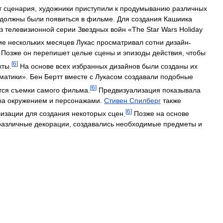
т
сценария
,
художники
приступили
к
продумыванию
различных
должны
были
появиться
в
фильме
.
Для
создания
Кашиика
з
телевизионной
серии
Звездных
войн
«
The
Star
Wars
Holiday
ие
нескольких
месяцев
Лукас
просматривал
сотни
дизайн
-
.
Позже
он
перепишет
целые
сцены
и
эпизоды
действия
,
чтобы
[
6
]
кты
.
На
основе
всех
избранных
дизайнов
были
созданы
их
матики
».
Бен
Бертт
вместе
с
Лукасом
создавали
подобные
[
6
]
тся
съемки
самого
фильма
.
Предвизуализация
показывала
ра
окружением
и
персонажами
.
Стивен
Спилберг
также
[
6
]
лизации
для
создания
некоторых
сцен
.
Позже
на
основе
различные
декорации
,
создавались
необходимые
предметы
и