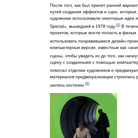
После
того
,
как
был
принят
ранний
вариан
путей
создания
эффектов
и
сцен
,
которые
художники
использовали
некоторые
идеи
и
[
5
]
Special
»,
вышедшей
в
1978
году
.
В
течен
проектов
,
которые
могли
попасть
в
фильм
использовать
понравившиеся
дизайн
-
прое
компьютерные
версии
,
известные
как
«
ани
сцены
,
чтобы
увидеть
их
до
того
,
как
начну
сцену
с
созданными
с
помощью
компьюте
помогал
отделам
художников
и
предвизуа
материалов
предвизуализации
строились
[
6
]
шились
костюмы
.