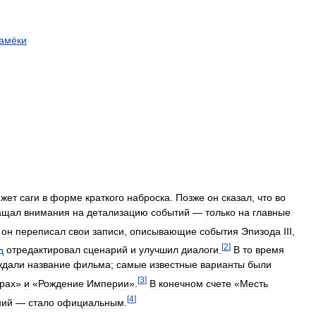
амёки
жет
саги
в
форме
краткого
наброска
.
Позже
он
сказал
,
что
во
ащал
внимания
на
детализацию
событий
—
только
на
главные
он
переписал
свои
записи
,
описывающие
события
Эпизода
III
,
[
2
]
д
отредактировал
сценарий
и
улучшил
диалоги
.
В
то
время
ждали
название
фильма
;
самые
известные
варианты
были
[
3
]
трах
»
и
«
Рождение
Империи
».
В
конечном
счете
«
Месть
[
4
]
ний
—
стало
официальным
.