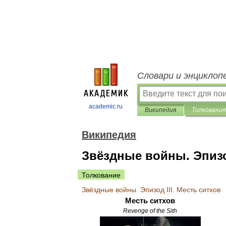
Словари и энциклоп
academic.ru
Википедия
Толкования
Википедия
Звёздные войны. Эпизод
Толкование
Звёздные
войны
.
Эпизод
III
.
Месть
ситхов
Месть
ситхов
Revenge
of
the
Sith