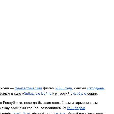
тхов
»
—
фантастический
фильм
2005
года
,
снятый
Джорджем
фильм
в
саге
«
Звёздные
Войны
»
и
третий
в
фабуле
серии
.
ая
Республика
,
некогда
бывшая
спокойным
и
гармоничным
между
армиями
клонов
,
возглавляемых
канцлером
х
ведёт
Граф
Дуку
,
тёмный
лорд
ситхов
.
Республика
медленно