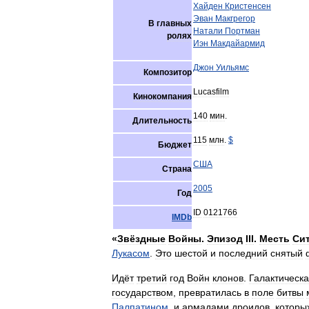
Хайден
Кристенсен
Эван
Макгрегор
В
главных
Натали
Портман
ролях
Иэн
Макдайармид
Джон
Уильямс
Композитор
Lucasfilm
Кинокомпания
140
мин
.
Длительность
115
млн
.
$
Бюджет
США
Страна
2005
Год
ID
0121766
IMDb
«
Звёздные
Войны
.
Эпизод
III
.
Месть
Си
Лукасом
.
Это
шестой
и
последний
снятый
Идёт
третий
год
Войн
клонов
.
Галактическ
государством
,
превратилась
в
поле
битвы
Палпатином
,
и
армадами
дроидов
,
которы