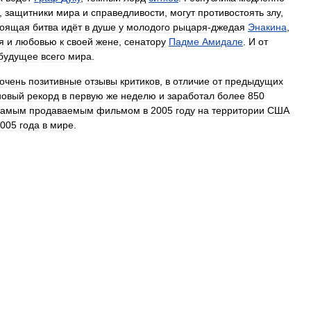
,
защитники
мира
и
справедливости
,
могут
противостоять
злу
,
тоящая
битва
идёт
в
душе
у
молодого
рыцаря
-
джедая
Энакина
,
я
и
любовью
к
своей
жене
,
сенатору
Падме
Амидале
.
И
от
будущее
всего
мира
.
очень
позитивные
отзывы
критиков
,
в
отличие
от
предыдущих
новый
рекорд
в
первую
же
неделю
и
заработал
более
850
самым
продаваемым
фильмом
в
2005
году
на
территории
США
005
года
в
мире
.