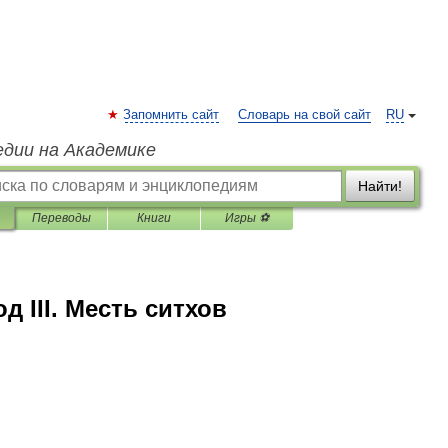
Запомнить сайт
Словарь на свой сайт
RU
едии на Академике
Найти!
Переводы
Книги
Игры ⚽
 III. Месть ситхов