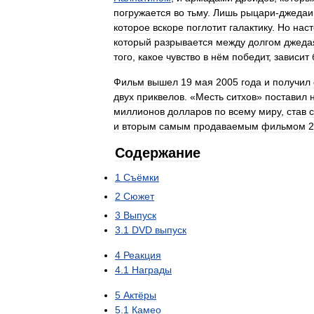
погружается
во
тьму
.
Лишь
рыцари
-
джедаи
которое
вскоре
поглотит
галактику
.
Но
нас
который
разрывается
между
долгом
джеда
того
,
какое
чувство
в
нём
победит
,
зависит
Фильм
вышел
19
мая
2005
года
и
получил
двух
приквелов
. «
Месть
ситхов
»
поставил
миллионов
долларов
по
всему
миру
,
став
и
вторым
самым
продаваемым
фильмом
2
Содержание
1
Съёмки
2
Сюжет
3
Выпуск
3
.
1
DVD
выпуск
4
Реакция
4
.
1
Награды
5
Актёры
5
.
1
Камео