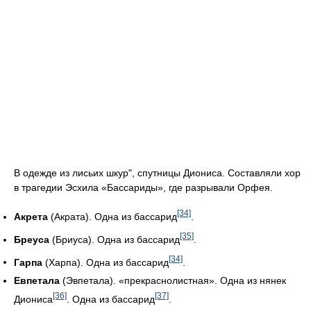
В одежде из лисьих шкур", спутницы Диониса. Составляли хор
в трагедии Эсхила «Бассариды», где разрывали Орфея.
[34]
Акрета
(Акрата). Одна из бассарид
.
[35]
Бреуса
(Бриуса). Одна из бассарид
.
[34]
Гарпа
(Харпа). Одна из бассарид
.
Евпетала
(Эвпетала). «прекраснолистная». Одна из нянек
[36]
[37]
Диониса
. Одна из бассарид
.