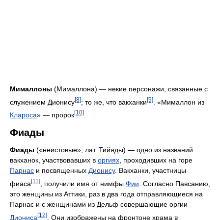
Мималлоны
(Мималлона) — некие персонажи, связанные с
[8]
[9]
служением Дионису
; то же, что вакханки
. «Мималлон из
[10]
Клароса
» — пророк
.
Фиады
Фиады
(«неистовые», лат. Тийяды) — одно из названий
вакханок, участвовавших в
оргиях
, проходивших на горе
Парнас
и посвященных
Дионису
. Вакханки, участницы
[11]
фиаса
, получили имя от нимфы
Фии
. Согласно Павсанию,
это женщины из Аттики, раз в два года отправляющиеся на
Парнас и с женщинами из Дельф совершающие оргии
[12]
Диониса
. Они изображены на фронтоне храма в