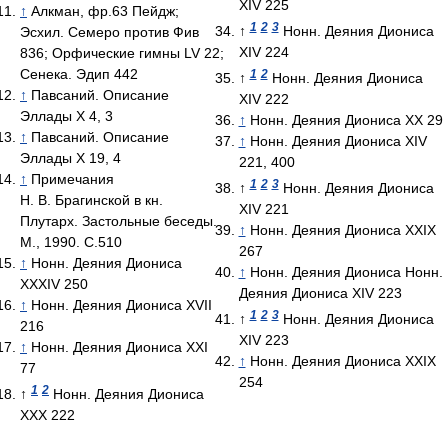
XIV 225
↑
Алкман, фр.63 Пейдж;
1
2
3
↑
Нонн. Деяния Диониса
Эсхил. Семеро против Фив
XIV 224
836; Орфические гимны LV 22;
Сенека. Эдип 442
1
2
↑
Нонн. Деяния Диониса
↑
Павсаний. Описание
XIV 222
Эллады X 4, 3
↑
Нонн. Деяния Диониса XX 29
↑
Павсаний. Описание
↑
Нонн. Деяния Диониса XIV
Эллады X 19, 4
221, 400
↑
Примечания
1
2
3
↑
Нонн. Деяния Диониса
Н. В. Брагинской в кн.
XIV 221
Плутарх. Застольные беседы.
↑
Нонн. Деяния Диониса XXIX
М., 1990. С.510
267
↑
Нонн. Деяния Диониса
↑
Нонн. Деяния Диониса Нонн.
XXXIV 250
Деяния Диониса XIV 223
↑
Нонн. Деяния Диониса XVII
1
2
3
↑
Нонн. Деяния Диониса
216
XIV 223
↑
Нонн. Деяния Диониса XXI
↑
Нонн. Деяния Диониса XXIX
77
254
1
2
↑
Нонн. Деяния Диониса
XXX 222