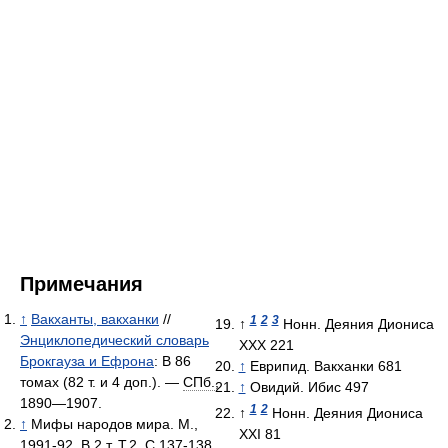
Примечания
↑
Вакханты, вакханки
//
1
2
3
↑
Нонн. Деяния Диониса
Энциклопедический словарь
XXX 221
Брокгауза и Ефрона
: В 86
↑
Еврипид. Вакханки 681
томах (82 т. и 4 доп.). —
СПб.
,
↑
Овидий. Ибис 497
1890—1907.
1
2
↑
Нонн. Деяния Диониса
↑
Мифы народов мира. М.,
XXI 81
1991-92. В 2 т. Т.2. С.137-138