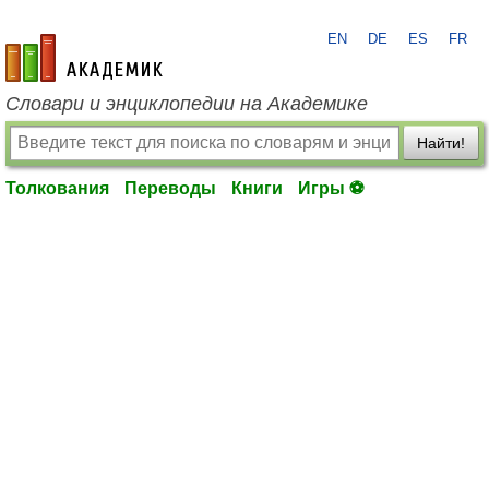
EN
DE
ES
FR
academic.ru
Словари и энциклопедии на Академике
Найти!
Толкования
Переводы
Книги
Игры ⚽