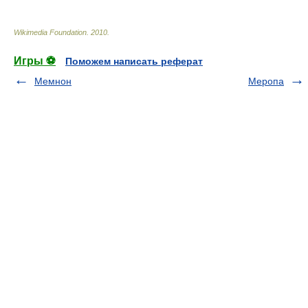
Wikimedia Foundation
.
2010
.
Игры ⚽
Поможем написать реферат
Мемнон
Меропа