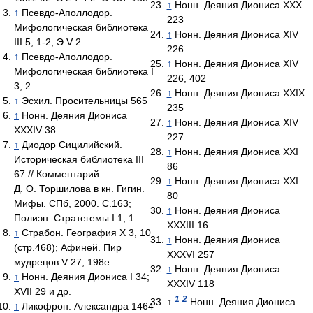
↑
Нонн. Деяния Диониса XXX
↑
Псевдо-Аполлодор.
223
Мифологическая библиотека
↑
Нонн. Деяния Диониса XIV
III 5, 1-2; Э V 2
226
↑
Псевдо-Аполлодор.
↑
Нонн. Деяния Диониса XIV
Мифологическая библиотека I
226, 402
3, 2
↑
Нонн. Деяния Диониса XXIX
↑
Эсхил. Просительницы 565
235
↑
Нонн. Деяния Диониса
↑
Нонн. Деяния Диониса XIV
XXXIV 38
227
↑
Диодор Сицилийский.
↑
Нонн. Деяния Диониса XXI
Историческая библиотека III
86
67 // Комментарий
↑
Нонн. Деяния Диониса XXI
Д. О. Торшилова в кн. Гигин.
80
Мифы. СПб, 2000. С.163;
↑
Нонн. Деяния Диониса
Полиэн. Стратегемы I 1, 1
XXXIII 16
↑
Страбон. География X 3, 10
↑
Нонн. Деяния Диониса
(стр.468); Афиней. Пир
XXXVI 257
мудрецов V 27, 198е
↑
Нонн. Деяния Диониса
↑
Нонн. Деяния Диониса I 34;
XXXIV 118
XVII 29 и др.
1
2
↑
Нонн. Деяния Диониса
↑
Ликофрон. Александра 1464