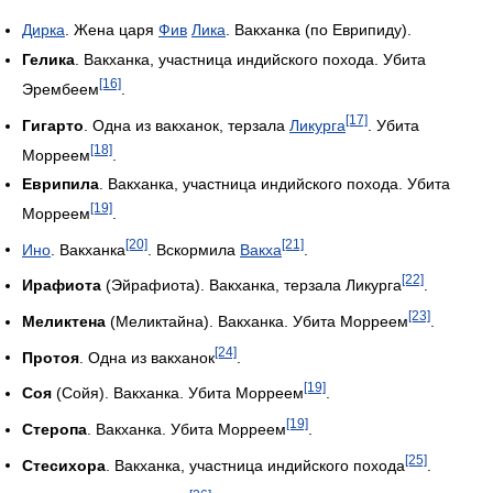
Дирка
. Жена царя
Фив
Лика
. Вакханка (по Еврипиду).
Гелика
. Вакханка, участница индийского похода. Убита
[16]
Эрембеем
.
[17]
Гигарто
. Одна из вакханок, терзала
Ликурга
. Убита
[18]
Морреем
.
Еврипила
. Вакханка, участница индийского похода. Убита
[19]
Морреем
.
[20]
[21]
Ино
. Вакханка
. Вскормила
Вакха
.
[22]
Ирафиота
(Эйрафиота). Вакханка, терзала Ликурга
.
[23]
Меликтена
(Меликтайна). Вакханка. Убита Морреем
.
[24]
Протоя
. Одна из вакханок
.
[19]
Соя
(Сойя). Вакханка. Убита Морреем
.
[19]
Стеропа
. Вакханка. Убита Морреем
.
[25]
Стесихора
. Вакханка, участница индийского похода
.