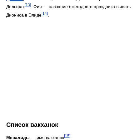
[13]
Дельфах
. Фия — название ежегодного праздника в честь
[14]
Диониса в Элиде
.
Список вакханок
[15]
Меналиды
— имя вакханок
.