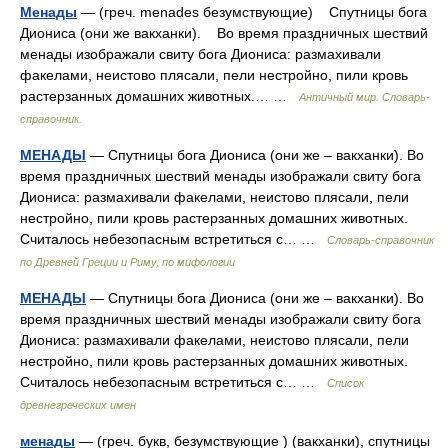
Менады
— (греч. menades безумствующие) Спутницы бога
Диониса (они же вакханки). Во время праздничных шествий
менады изображали свиту бога Диониса: размахивали
факелами, неистово плясали, пели нестройно, пили кровь
растерзанных домашних животных.… …
Античный мир. Словарь-
справочник.
МЕНАДЫ
— Спутницы бога Диониса (они же – вакханки). Во
время праздничных шествий менады изображали свиту бога
Диониса: размахивали факелами, неистово плясали, пели
нестройно, пили кровь растерзанных домашних животных.
Считалось небезопасным встретиться с… …
Cловарь-справочник
по Древней Греции и Риму, по мифологии
МЕНАДЫ
— Спутницы бога Диониса (они же – вакханки). Во
время праздничных шествий менады изображали свиту бога
Диониса: размахивали факелами, неистово плясали, пели
нестройно, пили кровь растерзанных домашних животных.
Считалось небезопасным встретиться с… …
Список
древнегреческих имен
менады
— (греч. букв, безумствующие ) (вакханки), спутницы