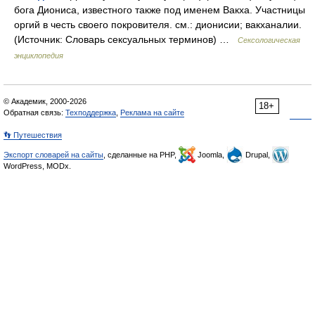
бога Диониса, известного также под именем Вакха. Участницы
оргий в честь своего покровителя. см.: дионисии; вакханалии.
(Источник: Словарь сексуальных терминов) …
Сексологическая
энциклопедия
© Академик, 2000-2026
18+
Обратная связь:
Техподдержка
,
Реклама на сайте
👣 Путешествия
Экспорт словарей на сайты
, сделанные на PHP,
Joomla,
Drupal,
WordPress, MODx.