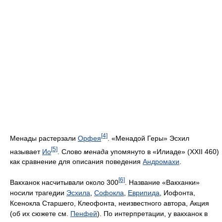
[4]
Менады растерзали
Орфея
. «Менадой Геры» Эсхил
[5]
называет
Ио
. Слово
менада
упомянуто в «Илиаде» (XXII 460)
как сравнение для описания поведения
Андромахи
.
[6]
Вакханок насчитывали около 300
. Название «Вакханки»
носили трагедии
Эсхила
,
Софокла
,
Еврипида
, Иофонта,
Ксенокла Старшего, Клеофонта, неизвестного автора, Акция
(об их сюжете см.
Пенфей
). По интерпретации, у вакханок в