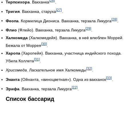
[26]
Терпсихора
. Вакханка
.
[27]
Тригия
. Вакханка, старуха
.
[28]
Феопа
. Кормилица Диониса. Вакханка, терзала Ликурга
.
[29]
Флио
(Флейо). Вакханка, терзала Ликурга
.
Халкомеда
(Халкомедейя). Вакханка, в неё влюблен Моррей.
[30]
Бежала от Моррея
.
Харопа
(Харопейя). Вакханка, участница индийского похода.
[31]
Убила Коллета
.
[32]
Хрисомеда
. Ласкательное имя Халкомеды
.
[33]
Энанта
(Ойнанта, «виноцветная»). Одна из вакханок
.
[22]
Эрифа
. Вакханка, терзала Ликурга
.
Список бассарид