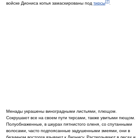
[7]
войске Диониса копья замаскированы под
тирсы
.
Менады украшены виноградными листьями, плющом.
Сокрушают все на своем пути тирсами, также увитыми пющом.
Полуобнаженные, в шкурах пятнистого оленя, со спутанными
волосами, часто подпоясанные задушенными змеями, они в
безумном восторге взывают к Дионису. Растерзывают в лесах и