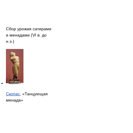
Сбор урожая сатирами
и менадами (VI в. до
н.э.)
Скопас
, «Танцующая
менада»