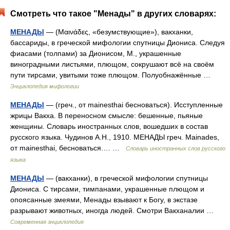
Смотреть что такое "Менады" в других словарях:
МЕНАДЫ
— (Μαινάδες, «безумствующие»), вакханки,
бассариды, в греческой мифологии спутницы Диониса. Следуя
фиасами (толпами) за Дионисом, М., украшенные
виноградными листьями, плющом, сокрушают всё на своём
пути тирсами, увитыми тоже плющом. Полуобнажённые …
Энциклопедия мифологии
МЕНАДЫ
— (греч., от mainesthai бесноваться). Исступленные
жрицы Вакха. В переносном смысле: бешенные, пьяные
женщины. Словарь иностранных слов, вошедших в состав
русского языка. Чудинов А.Н., 1910. МЕНАДЫ греч. Mainades,
от mainesthai, бесноваться.… …
Словарь иностранных слов русского
языка
МЕНАДЫ
— (вакханки), в греческой мифологии спутницы
Диониса. С тирсами, тимпанами, украшенные плющом и
опоясанные змеями, Менады взывают к Богу, в экстазе
разрывают животных, иногда людей. Смотри Вакханалии …
Современная энциклопедия