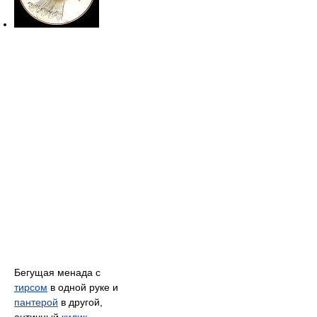
Бегущая менада с
тирсом
в одной руке и
пантерой
в другой,
античный
килик