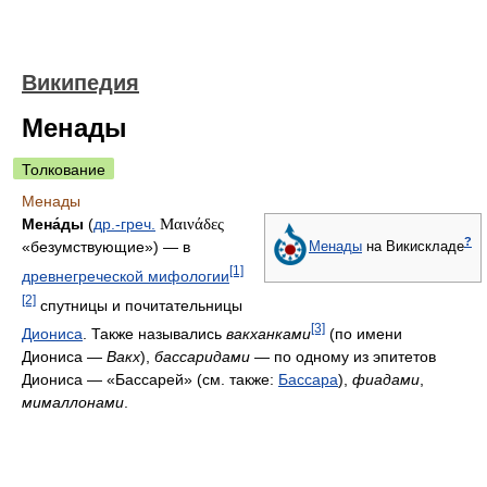
Википедия
Менады
Толкование
Менады
Мена́ды
(
др.-греч.
Μαινάδες
?
«безумствующие») — в
Менады
на Викискладе
[1]
древнегреческой мифологии
[2]
спутницы и почитательницы
[3]
Диониса
. Также назывались
вакханками
(по имени
Диониса —
Вакх
),
бассаридами
— по одному из эпитетов
Диониса — «Бассарей» (см. также:
Бассара
),
фиадами
,
мималлонами
.