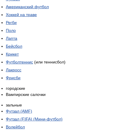
Американский футбол
Хоккей на траве
Регби
Поло
Лапта
Бейсбол
Крикет
Футболтеннис
(или теннисбол)
Лакросс
Фрисби
городские
Вампирские салочки
зальные
Футзал (AMF)
Футзал (FIFA) (Мини-футбол)
Волейбол