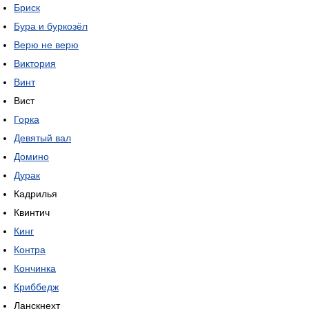
Бриск
Бура и буркозёл
Верю не верю
Виктория
Винт
Вист
Горка
Девятый вал
Домино
Дурак
Кадрилья
Квинтич
Кинг
Контра
Кончинка
Криббедж
Ланскнехт