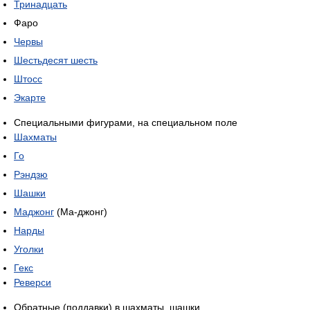
Тринадцать
Фаро
Червы
Шестьдесят шесть
Штосс
Экарте
Специальными фигурами, на специальном поле
Шахматы
Го
Рэндзю
Шашки
Маджонг
(Ма-джонг)
Нарды
Уголки
Гекс
Реверси
Обратные (поддавки) в шахматы, шашки