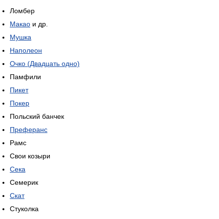
Ломбер
Макао
и др.
Мушка
Наполеон
Очко (Двадцать одно)
Памфили
Пикет
Покер
Польский банчек
Преферанс
Рамс
Свои козыри
Сека
Семерик
Скат
Стуколка