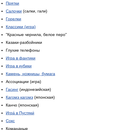
Прятки
Салочки
(салки, гали)
Горелки
Классики (игра)
"Красные чернила, белое перо"
Казаки-разбойники
Глухие телефоны
Игра в фантики
Игра в кубики
Камень, ножницы, бумага
Ассоциации (игра)
Гасинг
(индонезийская)
Кагомэ кагомэ
(японская)
Канчо (японская)
Игра́ в Пустяки́
Сокс
Командные