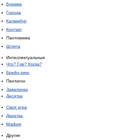
Буриме
Города
Каламбур
Контакт
Пантомима
Шляпа
Интеллектуальные
Что? Где? Когда?
Брейн-ринг
Пентагон
Завалинка
Десятка
Своя игра
Данетка
Мафия
Другие