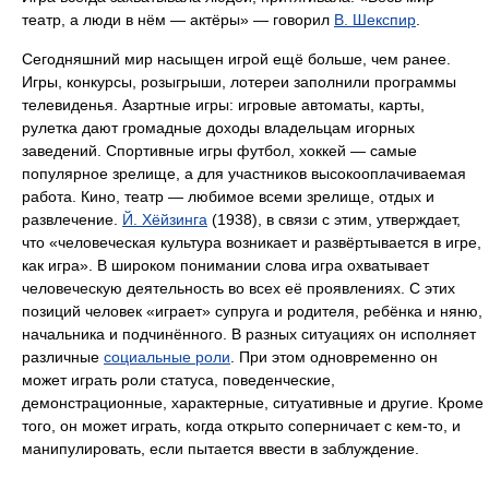
театр, а люди в нём — актёры» — говорил
В. Шекспир
.
Сегодняшний мир насыщен игрой ещё больше, чем ранее.
Игры, конкурсы, розыгрыши, лотереи заполнили программы
телевиденья. Азартные игры: игровые автоматы, карты,
рулетка дают громадные доходы владельцам игорных
заведений. Спортивные игры футбол, хоккей — самые
популярное зрелище, а для участников высокооплачиваемая
работа. Кино, театр — любимое всеми зрелище, отдых и
развлечение.
Й. Хёйзинга
(1938), в связи с этим, утверждает,
что «человеческая культура возникает и развёртывается в игре,
как игра». В широком понимании слова игра охватывает
человеческую деятельность во всех её проявлениях. С этих
позиций человек «играет» супруга и родителя, ребёнка и няню,
начальника и подчинённого. В разных ситуациях он исполняет
различные
социальные роли
. При этом одновременно он
может играть роли статуса, поведенческие,
демонстрационные, характерные, ситуативные и другие. Кроме
того, он может играть, когда открыто соперничает с кем-то, и
манипулировать, если пытается ввести в заблуждение.