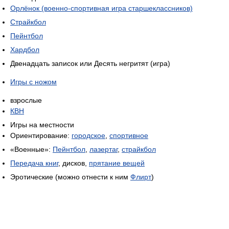
Орлёнок (военно-спортивная игра старшеклассников)
Страйкбол
Пейнтбол
Хардбол
Двенадцать записок или Десять негритят (игра)
Игры с ножом
взрослые
КВН
Игры на местности
Ориентирование:
городское
,
спортивное
«Военные»:
Пейнтбол
,
лазертаг
,
страйкбол
Передача книг
, дисков,
прятание вещей
Эротические (можно отнести к ним
Флирт
)