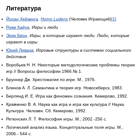
Литература
Йохан Хейзинга
.
Homo Ludens
(Человек Играющий)
[1]
Роже Кайуа
.
Игры и люди
Эрик Бёрн
.
Игры, в которые играют люди. Люди, которые
играют в игры
Юрий Левада
.
Игровые структуры в системах социального
действия
Воробьев Н. Н. Некоторые методологические проблемы теории
игр // Вопросы философии.1966.№.1.
Бруннер Дж. Хрестоматия по игре. М., 1976.
Блинов А. Л. Семантика и теория игр. Новосибирск, 1983.
Берлянд И. Е. Игра как феномен сознания. Кемерово, 1992.
Кравченко В. А. Наука как игра и игра как культура // Наука.
Культура. Человек. Сб. Кемерово, 1992.
Ретюнских Л. Т. Философия игры. М., 2002.-256 с.
Логический анализ языка. Концептуальные поля игры. М.,
2006.- 544 с.