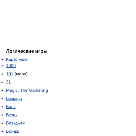
Логические игры
Карточные
1000
101
(мавр)
31
Magic: The Gathering
Баккара
Банк
Безик
Блэкджек
Бридж