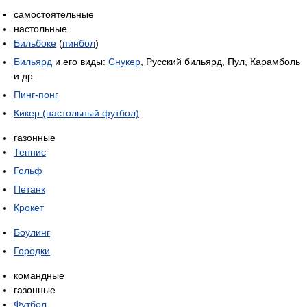
самостоятельные
настольные
Бильбоке
(
пинбол
)
Бильярд
и его виды:
Снукер
, Русский бильярд, Пул, Карамболь
и др.
Пинг-понг
Кикер (настольный футбол)
газонные
Теннис
Гольф
Петанк
Крокет
Боулинг
Городки
командные
газонные
Футбол