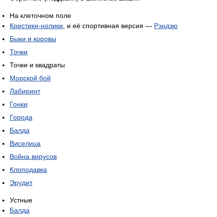
На клеточном поле
Крестики-нолики
, и её спортивная версия —
Рэндзю
Быки и коровы
Точки
Точки и квадраты
Морской бой
Лабиринт
Гонки
Города
Балда
Виселица
Война вирусов
Клоподавка
Эрудит
Устные
Балда