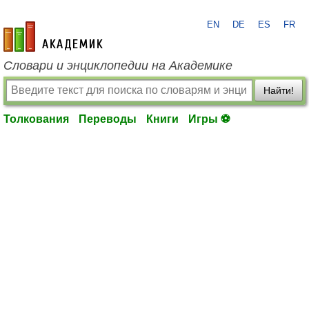
EN
DE
ES
FR
academic.ru
Словари и энциклопедии на Академике
Найти!
Толкования
Переводы
Книги
Игры ⚽