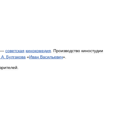
—
советская
кинокомедия
.
Производство
киностудии
.
А
.
Булгакова
«
Иван
Васильевич
».
зрителей
.