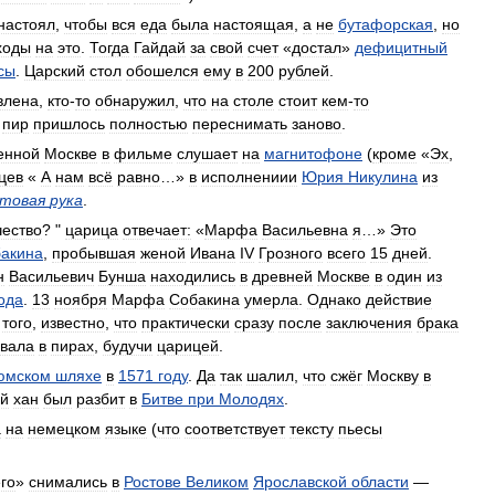
настоял
,
чтобы
вся
еда
была
настоящая
,
а
не
бутафорская
,
но
ходы
на
это
.
Тогда
Гайдай
за
свой
счет
«
достал
»
дефицитный
сы
.
Царский
стол
обошелся
ему
в
200
рублей
.
влена
,
кто
-
то
обнаружил
,
что
на
столе
стоит
кем
-
то
пир
пришлось
полностью
переснимать
заново
.
енной
Москве
в
фильме
слушает
на
магнитофоне
(
кроме
«
Эх
,
цев
«
А
нам
всё
равно
…»
в
исполнениии
Юрия
Никулина
из
товая
рука
.
чество
? "
царица
отвечает:
«
Марфа
Васильевна
я
…»
Это
акина
,
пробывшая
женой
Ивана
IV
Грозного
всего
15
дней
.
н
Васильевич
Бунша
находились
в
древней
Москве
в
один
из
ода
.
13
ноября
Марфа
Собакина
умерла
.
Однако
действие
того
,
известно
,
что
практически
сразу
после
заключения
брака
овала
в
пирах
,
будучи
царицей
.
юмском
шляхе
в
1571
году
.
Да
так
шалил
,
что
сжёг
Москву
в
ий
хан
был
разбит
в
Битве
при
Молодях
.
а
на
немецком
языке
(
что
соответствует
тексту
пьесы
го
»
снимались
в
Ростове
Великом
Ярославской
области
—