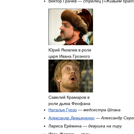
Виктор
Грачёв
—
стрелец
(«
Живьём
брат
Юрий
Яковлев
в
роли
царя
Ивана
Грозного
Савелий
Крамаров
в
роли
дьяка
Феофана
Наталья
Гурзо
—
медсестра
Шпака
Александр
Демьяненко
—
Александр
Серг
Лариса
Ерёмина
—
девушка
на
пиру