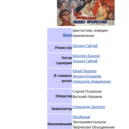
фантастика
,
комедия
,
Жанр
приключение
Леонид
Гайдай
Режиссёр
Владлен
Бахнов
Автор
Леонид
Гайдай
сценария
Юрий
Яковлев
В
главных
Леонид
Куравлёв
ролях
Александр
Демьяненко
Сергей
Полуянов
Оператор
Виталий
Абрамов
Александр
Зацепин
Композитор
Мосфильм
Экспериментальное
Кинокомпания
Творческое
Объединение