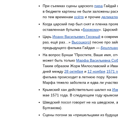
При
съемках
сцены
царского
пира
Гайдай
в
бюджете
картины
не
были
заложены
рас
по
тем
временам
осётр
и
прочие
деликате
Когда
царский
пир
был
снят
и
пленка
проя
оставленная
бутылка
«
Боржоми
».
Царский
Царь
Иоанн
Васильевич
Грозный
в
соврем
раз
,
ещё
раз
…»
Высоцкого
)
песню
про
зай
предыдущего
фильма
Гайдая
—
Бриллиан
На
вопрос
Бунши
"
Простите
,
Ваше
имя
,
от
может
быть
только
Марфа
Васильевна
Соб
Таким
образом
Жорж
Милославский
и
Ива
дней
между
28
октября
и
12
ноября
1571
г
фильма
происходит
в
летнюю
пору
.
Кроме
Марфа
тяжело
заболела
и
едва
ли
участв
Крымский
хан
действительно
шалил
на
Из
мае
1571
года
.
В
следующем
году
крымск
Шведский
посол
говорит
не
на
шведском
,
Булгакова
).
Сцены
погони
за
«
пришельцами
из
будуще