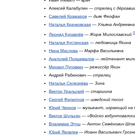
Иван
Жеваго
—
врач
Алексей
Калабулин
—
стрелец
с
дёргавш
Савелий
Крамаров
—
дьяк
Феофан
Наталья
Крачковская
—
Ульяна
Андреевна
[
Леонид
Куравлёв
—
Жорж
Милославский
Наталья
Кустинская
—
любовница
Якина
Нина
Маслова
—
Марфа
Васильевна
Анатолий
Подшивалов
—
лейтенант
мил
Михаил
Пуговкин
—
режиссёр
Якин
Андрей
Рабинович
—
стрелец
Наталья
Селезнёва
—
Зина
Виктор
Уральский
—
старшина
Сергей
Филиппов
—
шведский
посол
Юрий
Чернов
—
музыкант
,
играющий
на
Виктор
Шульгин
—
«
Войско
взбунтовалос
Владимир
Этуш
—
Антон
Семёнович
Шпа
Юрий
Яковлев
—
Иоанн
Васильевич
Грозн