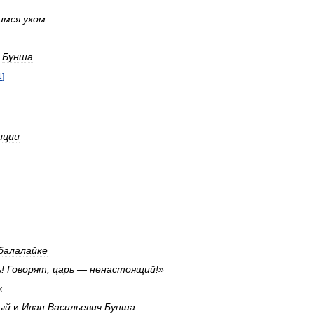
имся
ухом
Бунша
1
]
иции
балалайке
ь
!
Говорят
,
царь
—
ненастоящий
!»
к
ый
и
Иван
Васильевич
Бунша