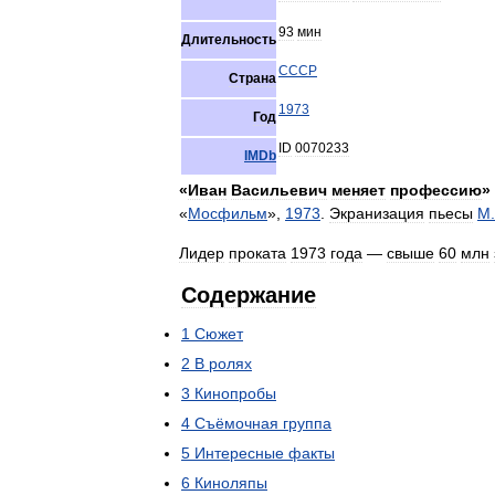
93
мин
Длительность
СССР
Страна
1973
Год
ID
0070233
IMDb
«
Иван
Васильевич
меняет
профессию
»
«
Мосфильм
»,
1973
.
Экранизация
пьесы
М
Лидер
проката
1973
года
—
свыше
60
млн
Содержание
1
Сюжет
2
В
ролях
3
Кинопробы
4
Съёмочная
группа
5
Интересные
факты
6
Киноляпы