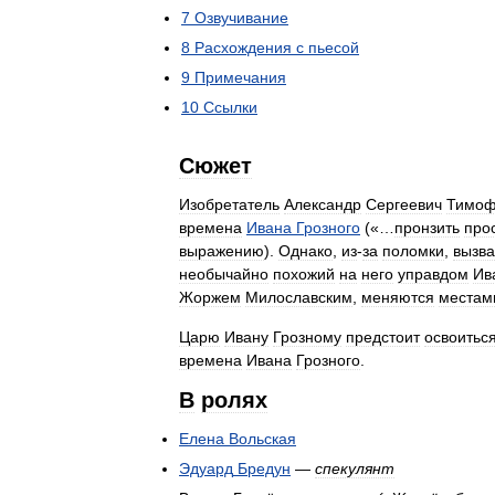
7
Озвучивание
8
Расхождения
с
пьесой
9
Примечания
10
Ссылки
Сюжет
Изобретатель
Александр
Сергеевич
Тимоф
времена
Ивана
Грозного
(«…
пронзить
про
выражению
).
Однако
,
из
-
за
поломки
,
вызв
необычайно
похожий
на
него
управдом
Ив
Жоржем
Милославским
,
меняются
местам
Царю
Ивану
Грозному
предстоит
освоитьс
времена
Ивана
Грозного
.
В
ролях
Елена
Вольская
Эдуард
Бредун
—
спекулянт