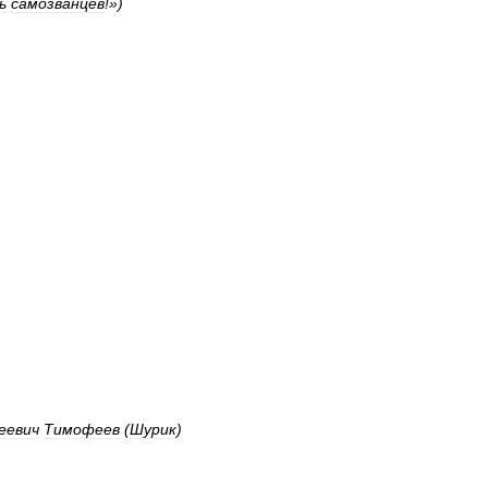
ь
самозванцев
!»)
еевич
Тимофеев
(
Шурик
)