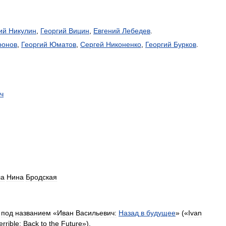
ий
Никулин
,
Георгий
Вицин
,
Евгений
Лебедев
.
ронов
,
Георгий
Юматов
,
Сергей
Никоненко
,
Георгий
Бурков
.
ч
ла
Нина
Бродская
под
названием
«
Иван
Васильевич:
Назад
в
будущее
» («
Ivan
errible:
Back
to
the
Future
»).