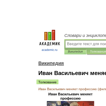
Словари и энциклоп
academic.ru
Википедия
Толкования
Википедия
Иван Васильевич меня
Толкование
Иван
Васильевич
меняет
профессию
(
фил
Иван
Васильевич
меняет
профессию