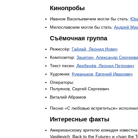
Кинопробы
Иваном
Васильевичем
могли
бы
стать:
Юр
Милославским
могли
бы
стать:
Андрей
Ми
Съёмочная
группа
Режиссёр:
Гайдай
,
Леонид
Иович
Композитор:
Зацепин
,
Александр
Сергееви
Текст
песен:
Дербенёв
,
Леонид
Петрович
Художник:
Куманьков
,
Евгений
Иванович
Операторы:
Полуянов
,
Сергей
Сергеевич
Виталий
Абрамов
Песню
«
С
любовью
встретиться
»
исполни
Интересные
факты
Американскому
зрителю
комедия
известна
Vasilievich:
Back
to
the
Future
»
и
«
Ivan
the
T