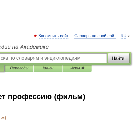
Запомнить сайт
Словарь на свой сайт
RU
едии на Академике
Найти!
Переводы
Книги
Игры ⚽
ет профессию (фильм)
ьм
)