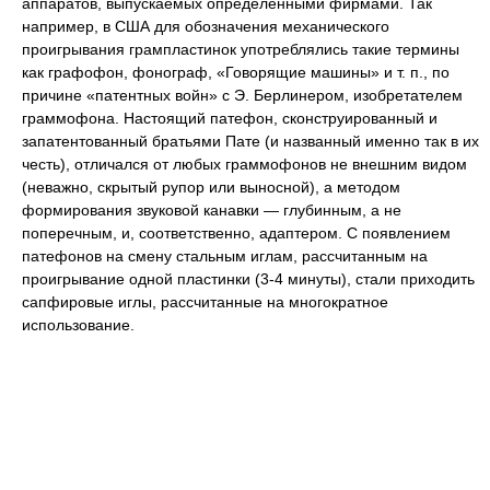
аппаратов, выпускаемых определенными фирмами. Так
например, в США для обозначения механического
проигрывания грампластинок употреблялись такие термины
как графофон, фонограф, «Говорящие машины» и т. п., по
причине «патентных войн» с Э. Берлинером, изобретателем
граммофона. Настоящий патефон, сконструированный и
запатентованный братьями Пате (и названный именно так в их
честь), отличался от любых граммофонов не внешним видом
(неважно, скрытый рупор или выносной), а методом
формирования звуковой канавки — глубинным, а не
поперечным, и, соответственно, адаптером. С появлением
патефонов на смену стальным иглам, рассчитанным на
проигрывание одной пластинки (3-4 минуты), стали приходить
сапфировые иглы, рассчитанные на многократное
использование.