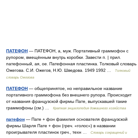
ПАТЕФОН
— ПАТЕФОН, а, муж. Портативный граммофон с
рупором, вмещённым внутрь коробки. Завести п. | прил.
патефонный, ая, ое. Патефонная пластинка. Толковый словарь
Ожегова. С.И. Ожегов, Н.Ю. Шведова. 1949 1992 …
Толковый
словарь Ожегова
ПАТЕФОН
— общепринятое, но неправильное название
портативного граммофона без внешнего рупора. Происходит
от названия французской фирмы Пате, выпускавшей такие
граммофоны (см.) …
Краткая энциклопедия домашнего хозяйства
патефон
— Пате + фон фамилия основателя французской
фирмы Шарля Пате + фон (греч. «голос») в названии
проигрывателя пластинок греч., техн …
Словарь сокращений и