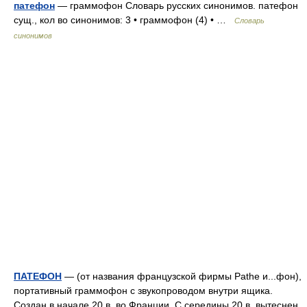
патефон
— граммофон Словарь русских синонимов. патефон
сущ., кол во синонимов: 3 • граммофон (4) • …
Словарь
синонимов
ПАТЕФОН
— (от названия французской фирмы Pathe и...фон),
портативный граммофон с звукопроводом внутри ящика.
Создан в начале 20 в. во Франции. С середины 20 в. вытеснен