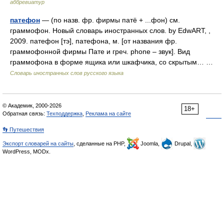
аббревиатур
патефон
— (по назв. фр. фирмы патё + ...фон) см.
граммофон. Новый словарь иностранных слов. by EdwART, ,
2009. патефон [тэ], патефона, м. [от названия фр.
граммофонной фирмы Пате и греч. phone – звук]. Вид
граммофона в форме ящика или шкафчика, со скрытым… …
Словарь иностранных слов русского языка
© Академик, 2000-2026
18+
Обратная связь:
Техподдержка
,
Реклама на сайте
👣 Путешествия
Экспорт словарей на сайты
, сделанные на PHP,
Joomla,
Drupal,
WordPress, MODx.