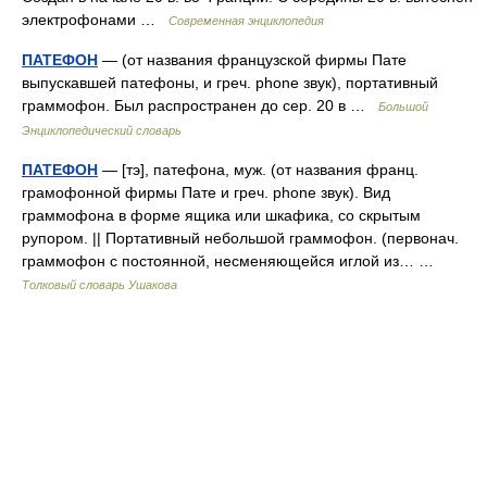
электрофонами …
Современная энциклопедия
ПАТЕФОН
— (от названия французской фирмы Пате
выпускавшей патефоны, и греч. phone звук), портативный
граммофон. Был распространен до сер. 20 в …
Большой
Энциклопедический словарь
ПАТЕФОН
— [тэ], патефона, муж. (от названия франц.
грамофонной фирмы Пате и греч. phone звук). Вид
граммофона в форме ящика или шкафика, со скрытым
рупором. || Портативный небольшой граммофон. (первонач.
граммофон с постоянной, несменяющейся иглой из… …
Толковый словарь Ушакова