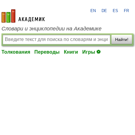
EN
DE
ES
FR
academic.ru
Словари и энциклопедии на Академике
Найти!
Толкования
Переводы
Книги
Игры ⚽