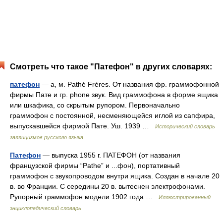
Смотреть что такое "Патефон" в других словарях:
патефон
— а, м. Pathé Frères. От названия фр. граммофонной
фирмы Пате и гр. phone звук. Вид граммофона в форме ящика
или шкафика, со скрытым рупором. Первоначально
граммофон с постоянной, несменяющейся иглой из сапфира,
выпускавшейся фирмой Пате. Уш. 1939 …
Исторический словарь
галлицизмов русского языка
Патефон
— выпуска 1955 г. ПАТЕФОН (от названия
французской фирмы “Pathe” и ...фон), портативный
граммофон с звукопроводом внутри ящика. Создан в начале 20
в. во Франции. С середины 20 в. вытеснен электрофонами.
Рупорный граммофон модели 1902 года …
Иллюстрированный
энциклопедический словарь