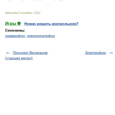
Wikimedia Foundation
.
2010
.
Игры ⚽
Нужно решить контрольную?
Синонимы
:
граммофон
,
электропатефон
Проспект Ветеранов
Электрофон
(станция метро)