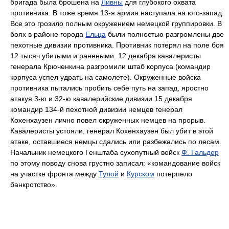
бригада была брошена на
Ливны
для глубокого охвата
противника. В тоже время 13-я армия наступала на юго-запад.
Все это грозило полным окружением немецкой группировки. В
боях в районе города
Ельца
были полностью разгромлены две
пехотные дивизии противника. Противник потерял на поле боя
12 тысяч убитыми и ранеными. 12 декабря кавалеристы
генерала Крюченкина разгромили штаб корпуса (командир
корпуса успел удрать на самолете). Окруженные войска
противника пытались пробить себе путь на запад, яростно
атакуя 3-ю и 32-ю кавалерийские дивизии.15 декабря
командир 134-й пехотной дивизии немцев генерал
Кохенхаузен лично повел окруженных немцев на прорыв.
Кавалеристы устояли, генерал Кохенхаузен был убит в этой
атаке, оставшиеся немцы сдались или разбежались по лесам.
Начальник немецкого Генштаба сухопутный войск
Ф. Гальдер
по этому поводу снова грустно записал: «командование войск
на участке фронта между
Тулой
и
Курском
потерпело
банкротство».