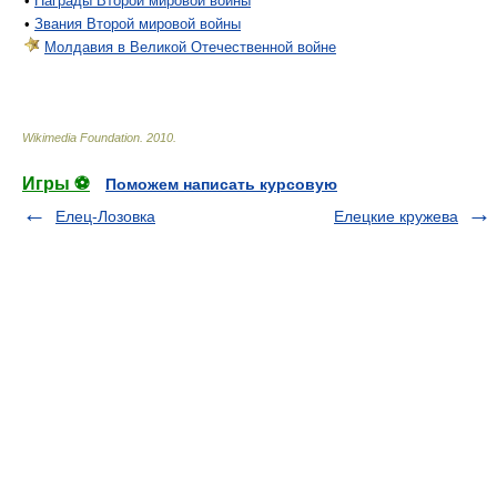
•
Награды Второй мировой войны
•
Звания Второй мировой войны
Молдавия в Великой Отечественной войне
Wikimedia Foundation
.
2010
.
Игры ⚽
Поможем написать курсовую
Елец-Лозовка
Елецкие кружева