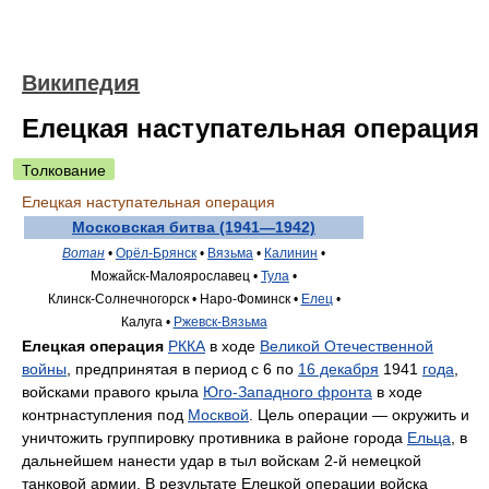
Википедия
Елецкая наступательная операция
Толкование
Елецкая наступательная операция
Московская битва (1941—1942)
Вотан
•
Орёл-Брянск
•
Вязьма
•
Калинин
•
Можайск-Малоярославец •
Тула
•
Клинск-Солнечногорск •
Наро-Фоминск •
Елец
•
Калуга •
Ржевск-Вязьма
Елецкая операция
РККА
в ходе
Великой Отечественной
войны
, предпринятая в период с 6 по
16 декабря
1941
года
,
войсками правого крыла
Юго-Западного фронта
в ходе
контрнаступления под
Москвой
. Цель операции — окружить и
уничтожить группировку противника в районе города
Ельца
, в
дальнейшем нанести удар в тыл войскам 2-й немецкой
танковой армии. В результате Елецкой операции войска