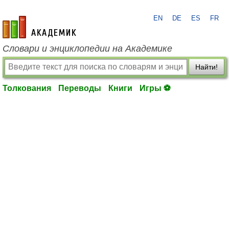
EN
DE
ES
FR
academic.ru
Словари и энциклопедии на Академике
Найти!
Толкования
Переводы
Книги
Игры ⚽