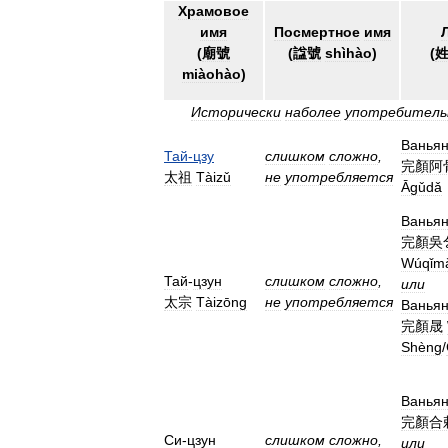
Храмовое
имя
Посмертное
имя
(
廟號
(
諡號
shìhào
)
(
miàohào
)
Исторически
наболее
употребитель
Ванья
Тай
-
цзу
слишком
сложно
,
完顏阿
太祖
Tàizǔ
не
употребляется
Āgǔdǎ
Ванья
完顏吳
Wúqǐm
Тай
-
цзун
слишком
сложно
,
или
太宗
Tàizōng
не
употребляется
Ванья
完顏晟
Shèng
/
Ванья
完顏合
Си
-
цзун
слишком
сложно
,
или