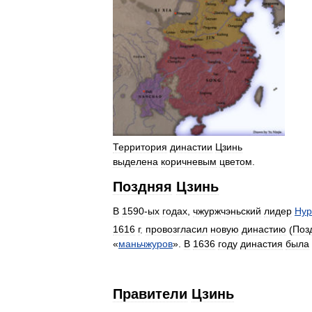
Территория
династии
Цзинь
выделена
коричневым
цветом
.
Поздняя
Цзинь
В
1590
-
ых
годах
,
чжуржчэньский
лидер
Нур
1616
г
.
провозгласил
новую
династию
(
Поз
«
маньчжуров
».
В
1636
году
династия
была
Правители
Цзинь