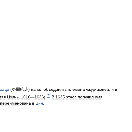
хаци
(
努爾哈赤
)
начал
объединять
племена
чжурчжэней
,
и
в
[
2
]
дяя
Цзинь
,
1616
—
1636
).
В
1635
этнос
получил
имя
переименована
в
Цин
.