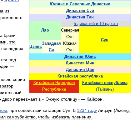
Южные
и
Северные
Династии
на
из
Династия
Суй
временного
Династия
Тан
5
династий
и
10
царств
Ляо
Северная
а
браки
Сун
Сун
ями
,
это
Западная
Южная
Цзинь
последних
.
Ся
Сун
Династия
Юань
ется
под
Династия
Мин
едей
—
Династия
Цин
х
Китайская
республика
после
серии
Китайская
Народная
Китайская
республика
ератор
Республика
(
Тайвань
)
зительный
о
двор
переезжает
в
«
Южную
столицу
» —
Кайфэн
.
ном
,
при
содействии
китайцев
Сун
.
В
1234
году
Айцзун
(
Āizōng
,
шил
самоубийство
,
чтобы
избежать
пленения
.