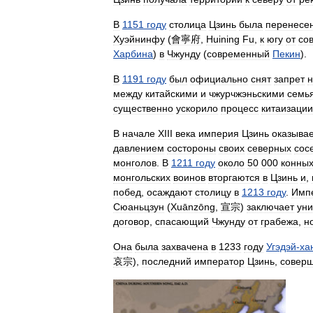
В
1151
году
столица
Цзинь
была
перенесе
Хуэйнинфу
(
會寧府
,
Huining
Fu
,
к
югу
от
со
Харбина
)
в
Чжунду
(
современный
Пекин
).
В
1191
году
был
официально
снят
запрет
н
между
китайскими
и
чжурчжэньскими
семь
существенно
ускорило
процесс
китаизации
В
начале
XIII
века
империя
Цзинь
оказыва
давлением
состороны
своих
северных
сос
монголов
.
В
1211
году
около
50
000
конны
монгольских
воинов
вторгаются
в
Цзинь
и
,
побед
,
осаждают
столицу
в
1213
году
.
Имп
Сюаньцзун
(
Xuānzōng
,
宣宗
)
заключает
уни
договор
,
спасающий
Чжунду
от
грабежа
,
н
Она
была
захвачена
в
1233
году
Угэдэй
-
ха
哀宗
),
последний
император
Цзинь
,
совер