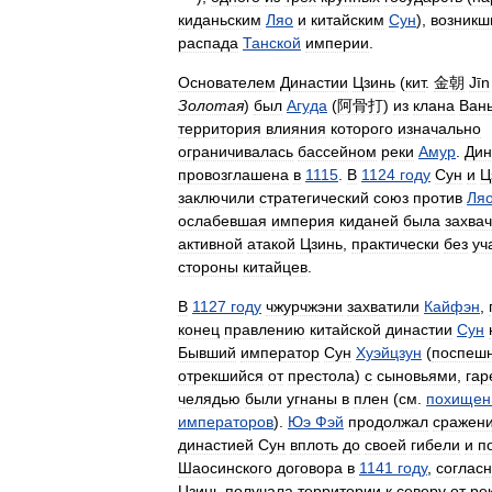
киданьским
Ляо
и
китайским
Сун
),
возникш
распада
Танской
империи
.
Основателем
Династии
Цзинь
(
кит
.
金朝
Jīn
Золотая
)
был
Агуда
(
阿骨打
)
из
клана
Ван
территория
влияния
которого
изначально
ограничивалась
бассейном
реки
Амур
.
Дин
провозглашена
в
1115
.
В
1124
году
Сун
и
Ц
заключили
стратегический
союз
против
Ля
ослабевшая
империя
киданей
была
захва
активной
атакой
Цзинь
,
практически
без
уч
стороны
китайцев
.
В
1127
году
чжурчжэни
захватили
Кайфэн
,
конец
правлению
китайской
династии
Сун
Бывший
император
Сун
Хуэйцзун
(
поспеш
отрекшийся
от
престола
)
с
сыновьями
,
га
челядью
были
угнаны
в
плен
(
см
.
похищен
императоров
).
Юэ
Фэй
продолжал
сражен
династией
Сун
вплоть
до
своей
гибели
и
п
Шаосинского
договора
в
1141
году
,
соглас
Цзинь
получала
территории
к
северу
от
ре