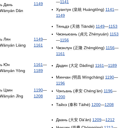
—
1141
1149
нь
Дань
Хуантун
(
皇統
Huángtǒng
)
1141
—
Wányán
Dǎn
1149
Тяньдэ
(
天德
Tiāndé
)
1149
—
1153
Чжэньюань
(
貞元
Zhènyuán
)
1153
нь
Лян
1149
—
—
1156
Wányán
Liàng
1161
Чжэнлун
(
正隆
Zhènglóng
)
1156
—
1161
нь
Юн
1161
—
Дадин
(
大定
Dàdìng
)
1161
—
1189
Wányán
Yōng
1189
Минчан
(
明昌
Míngchāng
)
1190
—
1196
нь
Цзин
1190
—
Чэнъань
(
承安
Chéng
'
ān
)
1196
—
Wányán
Jǐng
1208
1200
Тайхэ
(
泰和
Tàihé
)
1200
—
1208
Даань
(
大安
Dà
'
ān
)
1209
—
1212
Чунцин
(
崇慶
Chóngqìng
)
1212
—