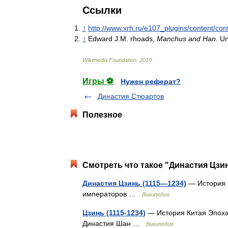
Ссылки
↑
http:
//
www
.
xrh
.
ru
/
e107
_
plugins
/
content
/
con
↑
Edward
J
.
M
.
rhoads
,
Manchus
and
Han
.
Un
Wikimedia
Foundation
.
2010
.
Игры ⚽
Нужен реферат?
Династия Стюартов
Полезное
Смотреть что такое "Династия Цзинь
Династия Цзинь (1115—1234)
— История К
императоров …
Википедия
Цзинь (1115-1234)
— История Китая Эпоха 
Династия Шан …
Википедия