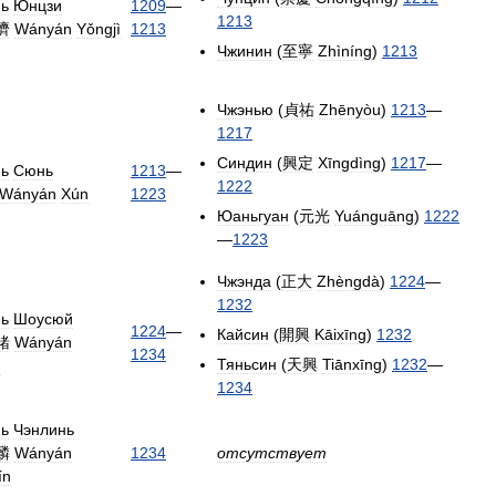
нь
Юнцзи
1209
—
1213
濟
Wányán
Yǒngjì
1213
Чжинин
(
至寧
Zhìníng
)
1213
Чжэнью
(
貞祐
Zhēnyòu
)
1213
—
1217
Синдин
(
興定
Xīngdìng
)
1217
—
нь
Сюнь
1213
—
1222
Wányán
Xún
1223
Юаньгуан
(
元光
Yuánguāng
)
1222
—
1223
Чжэнда
(
正大
Zhèngdà
)
1224
—
1232
нь
Шоусюй
1224
—
Кайсин
(
開興
Kāixīng
)
1232
緒
Wányán
1234
Тяньсин
(
天興
Tiānxīng
)
1232
—
ù
1234
нь
Чэнлинь
麟
Wányán
1234
отсутствует
ín