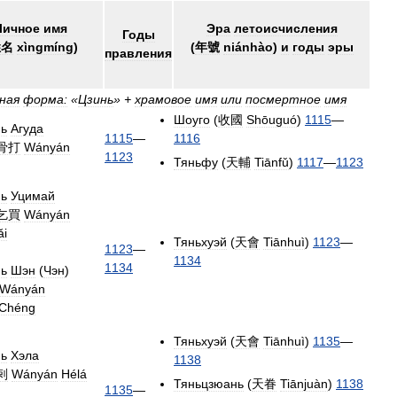
Личное
имя
Эра
летоисчисления
Годы
姓名
xìngmíng
)
(
年號
niánhào
)
и
годы
эры
правления
ная
форма:
«
Цзинь
» +
храмовое
имя
или
посмертное
имя
Шоуго
(
收國
Shōuguó
)
1115
—
нь
Агуда
1115
—
1116
骨打
Wányán
1123
Тяньфу
(
天輔
Tiānfǔ
)
1117
—
1123
нь
Уцимай
乞買
Wányán
ǎi
Тяньхуэй
(
天會
Tiānhuì
)
1123
—
1123
—
1134
1134
нь
Шэн
(
Чэн
)
Wányán
Chéng
Тяньхуэй
(
天會
Tiānhuì
)
1135
—
нь
Хэла
1138
剌
Wányán
Hélá
Тяньцзюань
(
天眷
Tiānjuàn
)
1138
1135
—