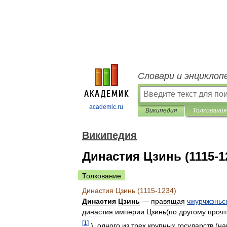
Словари и энциклоп
academic.ru
Википедия
Толкования
Википедия
Династия Цзинь (1115-1
Толкование
Династия
Цзинь
(
1115
-
1234
)
Династия
Цзинь
—
правящая
чжурчжэньс
династия
империи
Цзинь
(
по
другому
проч
[
1
]
),
одного
из
трех
крупных
государств
(
на