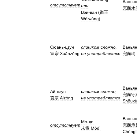
Ванья
отсутствует
или
完顏永
Вэй
-
ван
(
衛王
Wèiwáng
)
Сюань
-
цзун
слишком
сложно
,
Ванья
宣宗
Xuānzōng
не
употребляется
完顏珣
Ванья
Ай
-
цзун
слишком
сложно
,
完顏守
哀宗
Āizōng
не
употребляется
Shǒux
Ванья
Мо
-
ди
отсутствует
完顏承
末帝
Mòdì
Chéngl