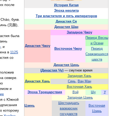
их
после
История
Китая
Эпоха
неолита
Три
властителя
и
пять
императоров
Cháo
,
букв
.
Династия
Ся
ьянь
(
完颜
),
Династия
Шан
Западное
Чжоу
астия
была
Период
Весны
зинь
и
Осени
Династия
Чжоу
о
,
и
Восточное
Чжоу
Период
чена
в
1125
Сражающихся
астия
со
царств
Династия
Цинь
(
Династия
Чу
)
—
смутное
время
положив
Западная
Хань
на
севере
.
Династия
Хань
Синь
,
Ван
Ман
но
Восточная
Хань
ремом
и
Эпоха
Троецарствия
Вэй
Шу
У
ие
Западная
Цзинь
ия
с
Южной
Шестнадцать
одписания
Цзинь
Восточная
варварских
но
которому
Цзинь
государств
ки
Хуайхэ
.