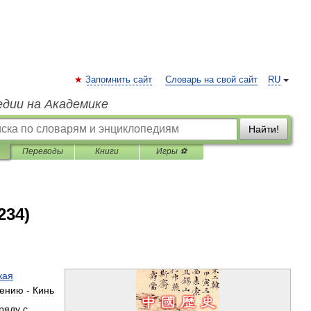
Запомнить сайт
Словарь на свой сайт
RU
едии на Академике
Найти!
Переводы
Книги
Игры ⚽
234)
кая
тению
-
Кинь
ряду
с