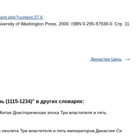
tent
.
php
?
content
.
37
.
6
iversity
of
Washington
Press
,
2000
.
ISBN
0
-
295
-
97938
-
0
.
Стр
.
11
.
Династия Цинь
 (1115-1234)" в других словарях:
итая Доисторическая эпоха Три властителя и пять
неолита Три властителя и пять императоров Династия Ся