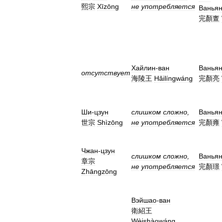
熙宗
Xīzōng
не
употребляется
Ванья
完顏亶
Хайлин
-
ван
Ванья
отсутствует
海陵王
Hǎilíngwáng
完顏亮
Ши
-
цзун
слишком
сложно
,
Ванья
世宗
Shìzōng
не
употребляется
完顏雍
Чжан
-
цзун
слишком
сложно
,
Ванья
章宗
не
употребляется
完顏璟
Zhāngzōng
Вэйшао
-
ван
衛紹王
Wèishàowáng