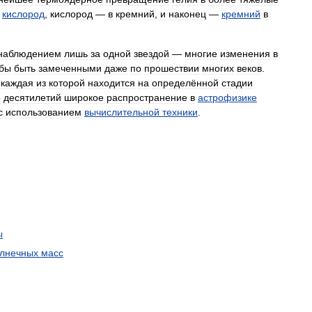
кислород
,
кислород
—
в
кремний
,
и
наконец
—
кремний
в
наблюдением
лишь
за
одной
звездой
—
многие
изменения
в
обы
быть
замеченными
даже
по
прошествии
многих
веков
.
,
каждая
из
которой
находится
на
определённой
стадии
о
десятилетий
широкое
распространение
в
астрофизике
с
использованием
вычислительной
техники
.
ы
лнечных
масс