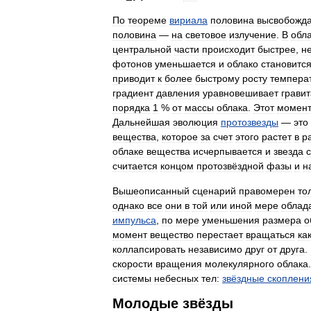
По
теореме
вириала
половина
высвобожд
половина
—
на
световое
излучение
.
В
обл
центральной
части
происходит
быстрее
,
н
фотонов
уменьшается
и
облако
становитс
приводит
к
более
быстрому
росту
темпера
градиент
давления
уравновешивает
грави
порядка
1
%
от
массы
облака
.
Этот
момен
Дальнейшая
эволюция
протозвезды
—
это
вещества
,
которое
за
счет
этого
растет
в
р
облаке
вещества
исчерпывается
и
звезда
считается
концом
протозвёздной
фазы
и
н
Вышеописанный
сценарий
правомерен
то
однако
все
они
в
той
или
иной
мере
облад
импульса
,
по
мере
уменьшения
размера
о
момент
вещество
перестает
вращаться
ка
коллапсировать
независимо
друг
от
друга
.
скорости
вращения
молекулярного
облака
системы
небесных
тел:
звёздные
скоплени
Молодые
звёзды