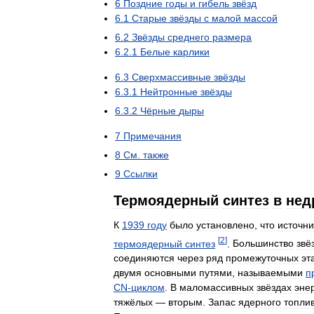
6
Поздние
годы
и
гибель
звёзд
6
.
1
Старые
звёзды
с
малой
массой
6
.
2
Звёзды
среднего
размера
6
.
2
.
1
Белые
карлики
6
.
3
Сверхмассивные
звёзды
6
.
3
.
1
Нейтронные
звёзды
6
.
3
.
2
Чёрные
дыры
7
Примечания
8
См
.
также
9
Ссылки
Термоядерный
синтез
в
нед
К
1939
году
было
установлено
,
что
источн
[
2
]
термоядерный
синтез
.
Большинство
звё
соединяются
через
ряд
промежуточных
эт
двумя
основными
путями
,
называемыми
п
CN
-
циклом
.
В
маломассивных
звёздах
эне
тяжёлых
—
вторым
.
Запас
ядерного
топли