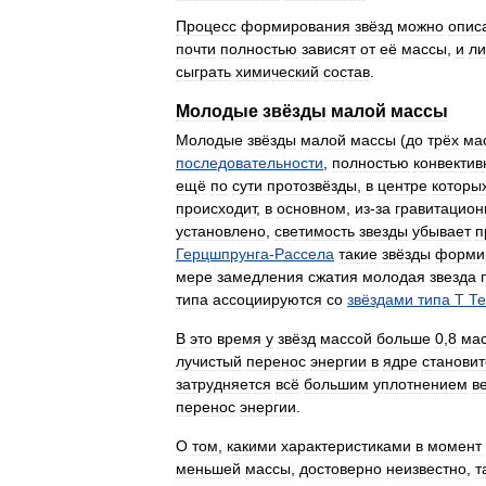
Процесс
формирования
звёзд
можно
опис
почти
полностью
зависят
от
её
массы
,
и
л
сыграть
химический
состав
.
Молодые
звёзды
малой
массы
Молодые
звёзды
малой
массы
(
до
трёх
ма
последовательности
,
полностью
конвекти
ещё
по
сути
протозвёзды
,
в
центре
которы
происходит
,
в
основном
,
из
-
за
гравитацион
установлено
,
светимость
звезды
убывает
п
Герцшпрунга
-
Рассела
такие
звёзды
форми
мере
замедления
сжатия
молодая
звезда
типа
ассоциируются
со
звёздами
типа
T
Те
В
это
время
у
звёзд
массой
больше
0
,
8
ма
лучистый
перенос
энергии
в
ядре
становит
затрудняется
всё
большим
уплотнением
в
перенос
энергии
.
О
том
,
какими
характеристиками
в
момент
меньшей
массы
,
достоверно
неизвестно
,
т