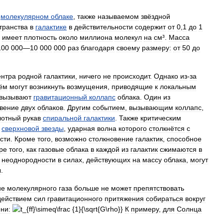
молекулярном
облаке
,
также
называемом
звёздной
транства
в
галактике
в
действительности
содержит
от
0
,
1
до
1
имеет
плотность
около
миллиона
молекул
на
см
³.
Масса
100
000
—
10
000
000
раз
благодаря
своему
размеру:
от
50
до
ентра
родной
галактики
,
ничего
не
происходит
.
Однако
из
-
за
ём
могут
возникнуть
возмущения
,
приводящие
к
локальным
вызывают
гравитационный
коллапс
облака
.
Один
из
овение
двух
облаков
.
Другим
событием
,
вызывающим
коллапс
,
лотный
рукав
спиральной
галактики
.
Также
критическим
сверхновой
звезды
,
ударная
волна
которого
столкнётся
с
сти
.
Кроме
того
,
возможно
столкновение
галактик
,
способное
ре
того
,
как
газовые
облака
в
каждой
из
галактик
сжимаются
в
неоднородности
в
силах
,
действующих
на
массу
облака
,
могут
ы
.
ие
молекулярного
газа
больше
не
может
препятствовать
действием
сил
гравитационного
притяжения
собираться
вокруг
ни:
К
примеру
,
для
Солнца