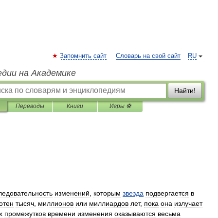
Запомнить сайт
Словарь на свой сайт
RU
едии на Академике
Найти!
Переводы
Книги
Игры ⚽
ледовательность
изменений
,
которым
звезда
подвергается
в
отен
тысяч
,
миллионов
или
миллиардов
лет
,
пока
она
излучает
х
промежутков
времени
изменения
оказываются
весьма