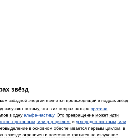
рах
звёзд
иком
звёздной
энергии
является
происходящий
в
недрах
звёзд
зд
излучают
потому
,
что
в
их
недрах
четыре
протона
апов
в
одну
альфа
-
частицу
.
Это
превращение
может
идти
ротон
-
протонным
,
или
p
-
p
-
циклом
,
и
углеродно
-
азотным
,
или
рговыделение
в
основном
обеспечивается
первым
циклом
,
в
ва
в
звезде
ограничен
и
постоянно
тратится
на
излучение
.