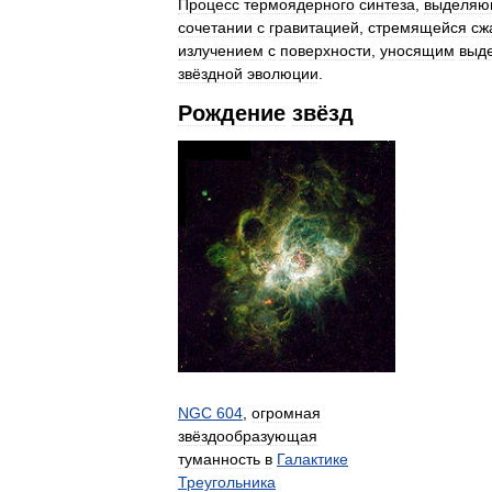
Процесс
термоядерного
синтеза
,
выделяю
сочетании
с
гравитацией
,
стремящейся
сж
излучением
с
поверхности
,
уносящим
выд
звёздной
эволюции
.
Рождение
звёзд
NGC
604
,
огромная
звёздообразующая
туманность
в
Галактике
Треугольника