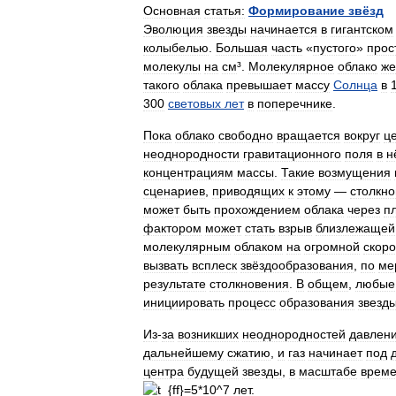
Основная
статья:
Формирование
звёзд
Эволюция
звезды
начинается
в
гигантском
колыбелью
.
Большая
часть
«
пустого
»
прос
молекулы
на
см
³.
Молекулярное
облако
же
такого
облака
превышает
массу
Солнца
в
300
световых
лет
в
поперечнике
.
Пока
облако
свободно
вращается
вокруг
ц
неоднородности
гравитационного
поля
в
н
концентрациям
массы
.
Такие
возмущения
сценариев
,
приводящих
к
этому
—
столкн
может
быть
прохождением
облака
через
п
фактором
может
стать
взрыв
близлежащей
молекулярным
облаком
на
огромной
скоро
вызвать
всплеск
звёздообразования
,
по
ме
результате
столкновения
.
В
общем
,
любые
инициировать
процесс
образования
звезд
Из
-
за
возникших
неоднородностей
давлен
дальнейшему
сжатию
,
и
газ
начинает
под
центра
будущей
звезды
,
в
масштабе
време
лет
.