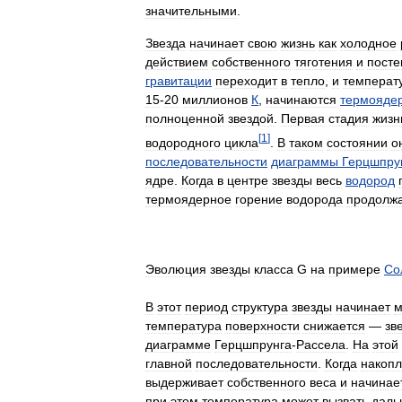
значительными
.
Звезда
начинает
свою
жизнь
как
холодное
действием
собственного
тяготения
и
посте
гравитации
переходит
в
тепло
,
и
температ
15
-
20
миллионов
К
,
начинаются
термояде
полноценной
звездой
.
Первая
стадия
жизн
[
1
]
водородного
цикла
.
В
таком
состоянии
о
последовательности
диаграммы
Герцшпру
ядре
.
Когда
в
центре
звезды
весь
водород
термоядерное
горение
водорода
продолж
Эволюция
звезды
класса
G
на
примере
Со
В
этот
период
структура
звезды
начинает
м
температура
поверхности
снижается
—
зв
диаграмме
Герцшпрунга
-
Рассела
.
На
этой
главной
последовательности
.
Когда
накоп
выдерживает
собственного
веса
и
начинае
при
этом
температура
может
вызвать
даль