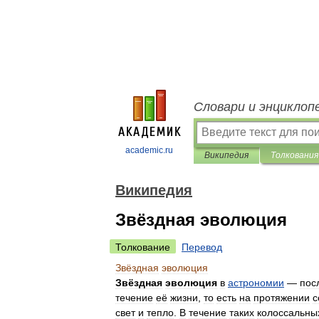
Словари и энциклоп
academic.ru
Википедия
Толкования
Википедия
Звёздная эволюция
Толкование
Перевод
Звёздная
эволюция
Звёздная
эволюция
в
астрономии
—
пос
течение
её
жизни
,
то
есть
на
протяжении
с
свет
и
тепло
.
В
течение
таких
колоссальны