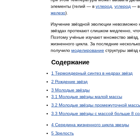
элементы
(
гелий
—
в
углерод
,
углерод
—
в
железо
).
Изучение
звёздной
эволюции
невозможно
звёздах
протекают
слишком
медленно
,
чт
Поэтому
учёные
изучают
множество
звёзд
жизненного
цикла
.
За
последние
нескольк
получило
моделирование
структуры
звёзд
Содержание
1
Термоядерный
синтез
в
недрах
звёзд
2
Рождение
звёзд
3
Молодые
звёзды
3
.
1
Молодые
звёзды
малой
массы
3
.
2
Молодые
звёзды
промежуточной
масс
3
.
3
Молодые
звёзды
с
массой
больше
8
со
4
Середина
жизненного
цикла
звезды
5
Зрелость