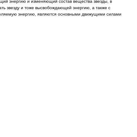
щий
энергию
и
изменяющий
состав
вещества
звезды
,
в
ать
звезду
и
тоже
высвобождающей
энергию
,
а
также
с
еляемую
энергию
,
являются
основными
движущими
силами