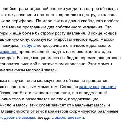
ающейся
гравитационной
энергии
уходит
на
нагрев
облака
,
а
аках
же
давление
и
плотность
нарастают
к
центру
,
и
коллапс
ежели
периферии
.
По
мере
сжатия
длина
свободного
пробега
я
всё
менее
прозрачным
для
собственного
излучения
.
Это
туры
и
ещё
более
быстрому
росту
давления
.
В
конце
концов
тационную
силу
,
образуется
гидростатическое
ядро
,
массой
т
невидим
,
глобула
непрозрачна
в
оптическом
диапазоне
.
аккреция
продолжающего
падать
на
«
поверхность
»
ядра
азмерах
.
В
конце
концов
масса
свободно
перемещающегося
в
становится
видимой
в
оптическом
диапазоне
.
Этот
момент
ачалом
фазы
молодой
звезды
.
лько
в
случае
,
если
молекулярное
облако
не
вращается
,
ают
вращательным
моментом
.
Согласно
закону
сохранения
блака
растёт
его
скорость
вращения
,
и
в
определенный
к
одно
тело
и
разделяется
на
слои
,
продолжающие
Число
и
массы
этих
слоев
зависят
от
начальных
массы
и
.
В
зависимости
от
этих
параметров
формируются
различные
я
,
двойные
звёзды
,
звёзды
с
экзопланетами
.