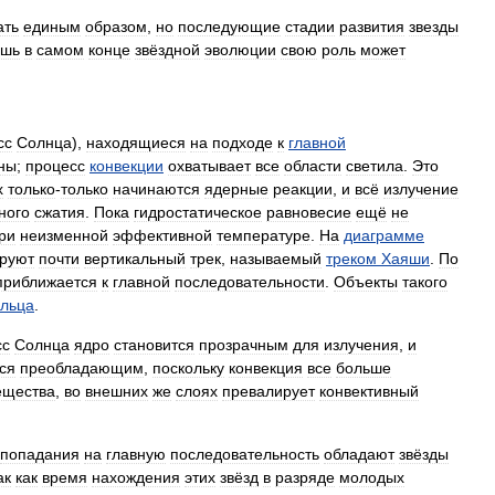
ать
единым
образом
,
но
последующие
стадии
развития
звезды
ишь
в
самом
конце
звёздной
эволюции
свою
роль
может
сс
Солнца
),
находящиеся
на
подходе
к
главной
вны
;
процесс
конвекции
охватывает
все
области
светила
.
Это
х
только
-
только
начинаются
ядерные
реакции
,
и
всё
излучение
ного
сжатия
.
Пока
гидростатическое
равновесие
ещё
не
ри
неизменной
эффективной
температуре
.
На
диаграмме
руют
почти
вертикальный
трек
,
называемый
треком
Хаяши
.
По
приближается
к
главной
последовательности
.
Объекты
такого
льца
.
сс
Солнца
ядро
становится
прозрачным
для
излучения
,
и
ся
преобладающим
,
поскольку
конвекция
все
больше
ещества
,
во
внешних
же
слоях
превалирует
конвективный
попадания
на
главную
последовательность
обладают
звёзды
ак
как
время
нахождения
этих
звёзд
в
разряде
молодых