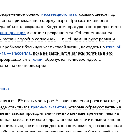
разрежённое
облако
межзвёздного
газа
,
сжимающееся
под
пенно
принимающее
форму
шара
.
При
сжатии
энергия
ура
объекта
возрастает
.
Когда
температура
в
центре
достигает
рные
реакции
и
сжатие
прекращается
.
Объект
становится
и
звезды
подобна
солнечной
—
в
ней
доминируют
реакции
н
пребывает
бо́льшую
часть
своей
жизни
,
находясь
на
главной
нга
—
Расселла
,
пока
не
закончатся
запасы
топлива
в
его
превращается
в
гелий
,
образуется
гелиевое
ядро
,
а
ается
на
его
периферии
.
лнца
еняться
.
Её
светимость
растёт
,
внешние
слои
расширяются
,
а
езда
становится
красным
гигантом
,
которые
образуют
ветвь
на
ветви
звезда
проводит
значительно
меньше
времени
,
чем
на
ленная
масса
гелиевого
ядра
становится
значительной
,
оно
не
т
сжиматься
;
если
звезда
достаточно
массивна
,
возрастающая
нейшее
термоядерное
превращение
гелия
в
более
тяжёлые