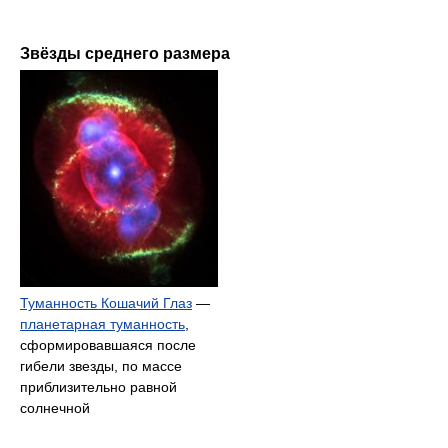
Звёзды среднего размера
Туманность Кошачий Глаз
—
планетарная туманность
,
сформировавшаяся после
гибели звезды, по массе
приблизительно равной
солнечной