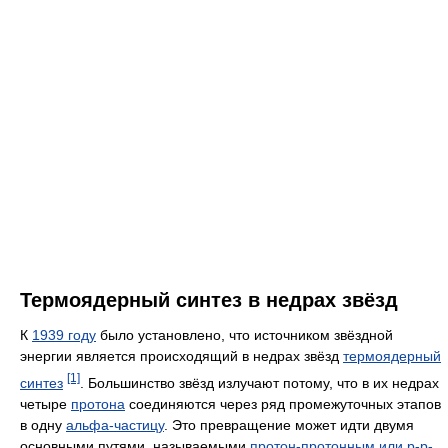
Термоядерный синтез в недрах звёзд
К
1939 году
было установлено, что источником звёздной
энергии является происходящий в недрах звёзд
термоядерный
[1]
синтез
. Большинство звёзд излучают потому, что в их недрах
четыре
протона
соединяются через ряд промежуточных этапов
в одну
альфа-частицу
. Это превращение может идти двумя
основными путями, называемыми
протон-протонным или p-p-