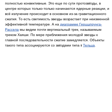
полностью конвективные. Это еще по сути протозвёзды, в
центре которых только-только начинаются ядерные реакции, и
всё излучение происходит в основном из-за гравитационного
сжатия. То есть светимость звезды возрастает при неизменной
эффективной температуре. А на
диаграмме Герцшпрунга-
Рассела
мы видим почти вертикальный трек, называемым
треком Хаяши. По мере приближения молодой звезды к
главной последовательности сжатие замедляется. Объекты
такого типа ассоциируются со звёздами типа
τ
Тельца
.