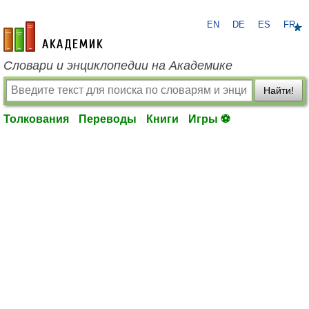
EN
DE
ES
FR
academic.ru
Словари и энциклопедии на Академике
Найти!
Толкования
Переводы
Книги
Игры ⚽