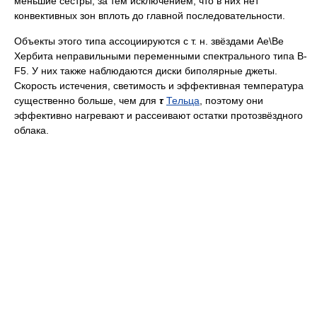
меньшие сестры, за тем исключением, что в них нет
конвективных зон вплоть до главной последовательности.
Объекты этого типа ассоциируются с т. н. звёздами Ae\Be
Хербита неправильными переменными спектрального типа B-
F5. У них также наблюдаются диски биполярные джеты.
Скорость истечения, светимость и эффективная температура
существенно больше, чем для
τ
Тельца
, поэтому они
эффективно нагревают и рассеивают остатки протозвёздного
облака.