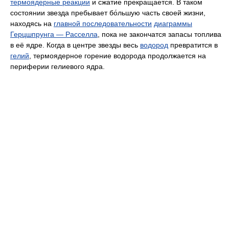
термоядерные реакции
и сжатие прекращается. В таком
состоянии звезда пребывает бо́льшую часть своей жизни,
находясь на
главной последовательности
диаграммы
Герцшпрунга — Расселла
, пока не закончатся запасы топлива
в её ядре. Когда в центре звезды весь
водород
превратится в
гелий
, термоядерное горение водорода продолжается на
периферии гелиевого ядра.