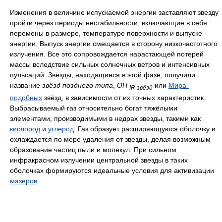
Изменения в величине испускаемой энергии заставляют звезду
пройти через периоды нестабильности, включающие в себя
перемены в размере, температуре поверхности и выпуске
энергии. Выпуск энергии смещается в сторону низкочастотного
излучения. Все это сопровождается нарастающей потерей
массы вследствие сильных солнечных ветров и интенсивных
пульсаций. Звёзды, находящиеся в этой фазе, получили
название
звёзд позднего типа
,
OH
или
Мира-
-IR звёзд
подобных
звёзд, в зависимости от их точных характеристик.
Выбрасываемый газ относительно богат тяжёлыми
элементами, производимыми в недрах звезды, такими как
кислород
и
углерод
. Газ образует расширяющуюся оболочку и
охлаждается по мере удаления от звезды, делая возможным
образование частиц пыли и молекул. При сильном
инфракрасном излучении центральной звезды в таких
оболочках формируются идеальные условия для активизации
мазеров
.