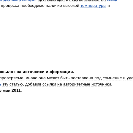
процесса
необходимо
наличие
высокой
температуры
и
ссылок
на
источники
информации
.
проверяема
,
иначе
она
может
быть
поставлена
под
сомнение
и
уд
ь
эту
статью
,
добавив
ссылки
на
авторитетные
источники
.
5
мая
2011
.