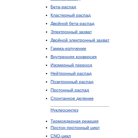
Бета
-
распад
Кластерный
распад
Двойной
бета
-
распад
Электронный
захват
Двойной
электронный
захват
Гамма
-
излучение
Внутренняя
конверсия
Изомерный
переход
Нейтронный
распад
Позитронный
распад
Протонный
распад
Спонтанное
деление
Нуклеосинтез
Термоядерная
реакция
Протон
-
протонный
цикл
CNO
-
цикл