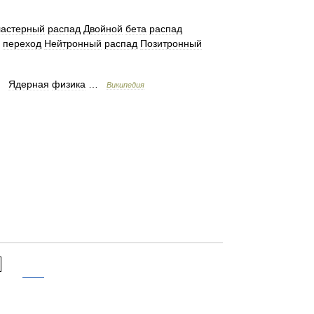
ластерный
распад
Двойной
бета
распад
переход
Нейтронный
распад
Позитронный
.
Ядерная
физика
…
Википедия