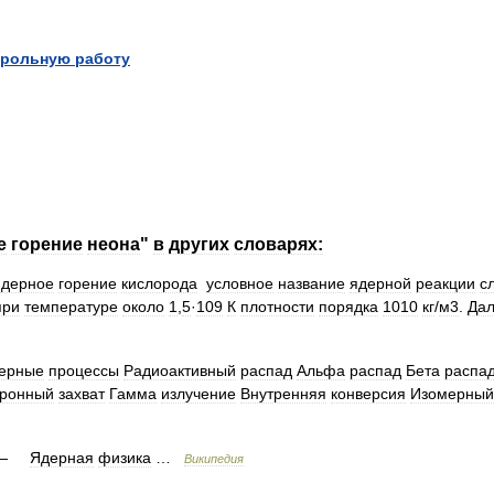
трольную
работу
е
горение
неона
"
в
других
словарях:
дерное
горение
кислорода
условное
название
ядерной
реакции
с
при
температуре
около
1
,
5
·
109
К
плотности
порядка
1010
кг
/
м3
.
Да
ерные
процессы
Радиоактивный
распад
Альфа
распад
Бета
распа
тронный
захват
Гамма
излучение
Внутренняя
конверсия
Изомерный
—
Ядерная
физика
…
Википедия