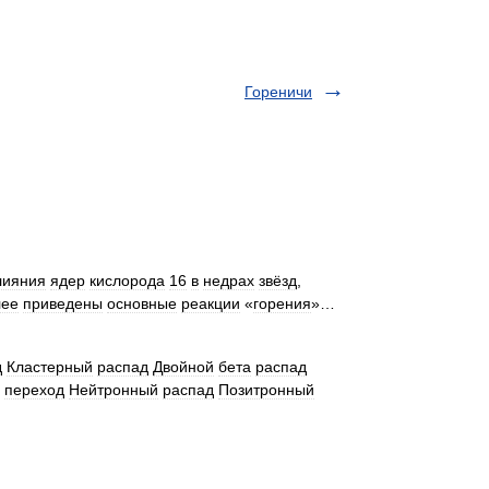
Гореничи
лияния
ядер
кислорода
16
в
недрах
звёзд
,
лее
приведены
основные
реакции
«
горения
»…
д
Кластерный
распад
Двойной
бета
распад
переход
Нейтронный
распад
Позитронный