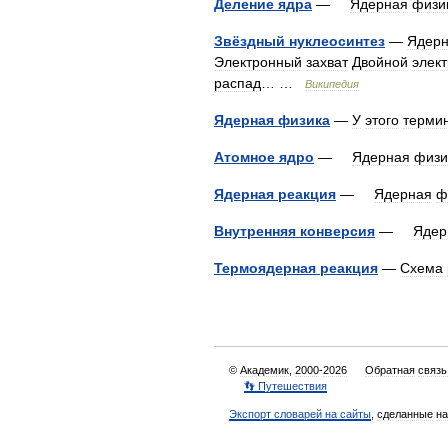
Деление
ядра
—
Ядерная
физи
Звёздный
нуклеосинтез
—
Ядер
Электронный
захват
Двойной
элек
распад
… …
Википедия
Ядерная
физика
—
У
этого
терми
Атомное
ядро
—
Ядерная
физи
Ядерная
реакция
—
Ядерная
ф
Внутренняя
конверсия
—
Ядер
Термоядерная
реакция
—
Схема
©
Академик
,
2000
-
2026
Обратная
связь
👣
Путешествия
Экспорт
словарей
на
сайты
,
сделанные
на