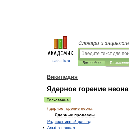
Словари и энциклоп
academic.ru
Википедия
Толкования
Википедия
Ядерное горение неона
Толкование
Ядерное
горение
неона
Ядерные
процессы
Радиоактивный
распад
Альфа
-
распад