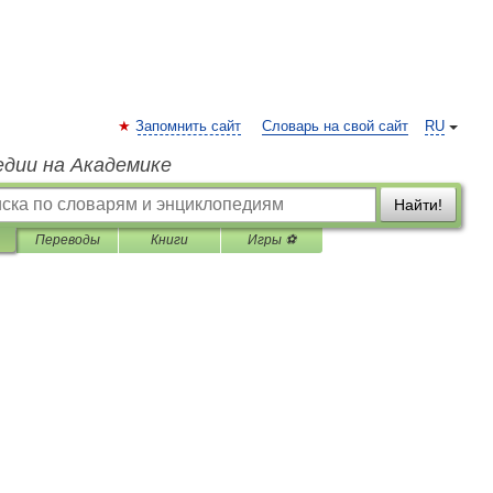
Запомнить сайт
Словарь на свой сайт
RU
едии на Академике
Найти!
Переводы
Книги
Игры ⚽