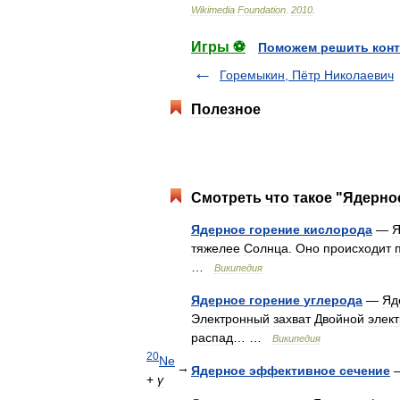
Wikimedia
Foundation
.
2010
.
Игры
⚽
Поможем
решить
кон
Горемыкин
,
Пётр
Николаевич
Полезное
Смотреть
что
такое
"
Ядерно
Ядерное
горение
кислорода
—
Я
тяжелее
Солнца
.
Оно
происходит
…
Википедия
Ядерное
горение
углерода
—
Яд
Электронный
захват
Двойной
элек
распад
… …
Википедия
20
Ne
→
Ядерное
эффективное
сечение
+
γ