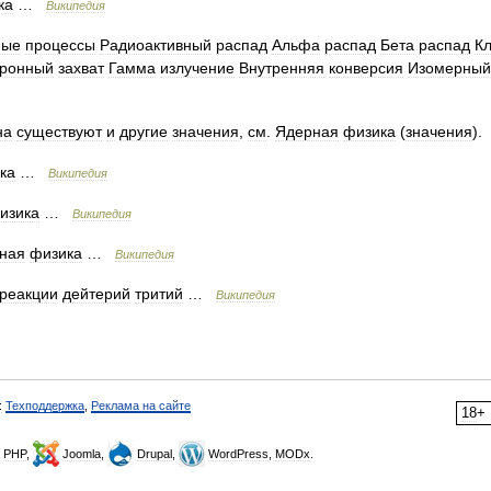
ка
…
Википедия
ные
процессы
Радиоактивный
распад
Альфа
распад
Бета
распад
К
тронный
захват
Гамма
излучение
Внутренняя
конверсия
Изомерный
на
существуют
и
другие
значения
,
см
.
Ядерная
физика
(
значения
)
ка
…
Википедия
изика
…
Википедия
ная
физика
…
Википедия
реакции
дейтерий
тритий
…
Википедия
:
Техподдержка
,
Реклама
на
сайте
18
+
PHP
,
Joomla
,
Drupal
,
WordPress
,
MODx
.