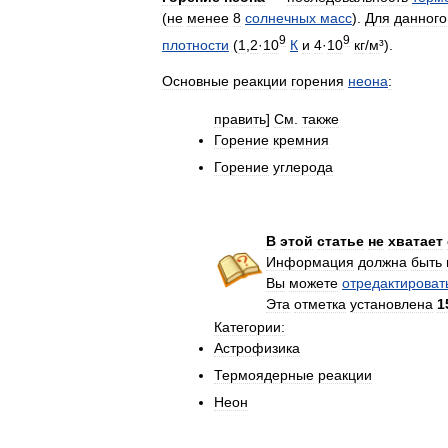
(
не
менее
8
солнечных
масс
).
Для
данного
9
9
плотности
(
1
,
2
·
10
К
и
4
·
10
кг
/
м
³).
Основные
реакции
горения
неона
:
править
]
См
.
также
Горение
кремния
Горение
углерода
В
этой
статье
не
хватает
Информация
должна
быть
Вы
можете
отредактироват
Эта
отметка
установлена
1
Категории:
Астрофизика
Термоядерные
реакции
Неон