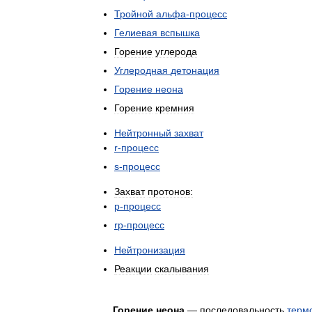
Тройной
альфа
-
процесс
Гелиевая
вспышка
Горение
углерода
Углеродная
детонация
Горение
неона
Горение
кремния
Нейтронный
захват
r
-
процесс
s
-
процесс
Захват
протонов:
p
-
процесс
rp
-
процесс
Нейтронизация
Реакции
скалывания
Горение
неона
—
последовальность
терм