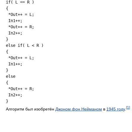
if( L == R )

{

 *Out++ = L;

 In1++;

 *Out++ = R;

 In2++;

}

else if( L < R )

{

 *Out++ = L;

 In1++;

}

else

{

 *Out++ = R;

 In2++;

[1]
Алгоритм был изобретён
Джоном фон Нейманом
в
1945 году
.