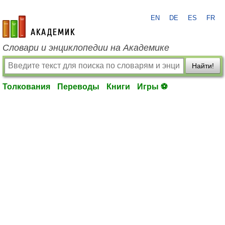
EN
DE
ES
FR
academic.ru
Словари и энциклопедии на Академике
Найти!
Толкования
Переводы
Книги
Игры ⚽