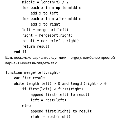
        middle = length(m) / 2

for each
 x 
in
 m 
up to
 middle

            add x to left

for each
 x 
in
 m 
after
 middle

            add x to right

        left = mergesort(left)

        right = mergesort(right)

        result = merge(left, right)

return
 result

end if
Есть несколько вариантов функции merge(), наиболее простой
вариант может выглядеть так:
function
 merge(left,right)

var
list
 result

while
 length(left) > 0 
and
 length(right) > 0

if
 first(left) ≤ first(right)

            append first(left) to result

            left = rest(left)

else
            append first(right) to result

            right = rest(right)
