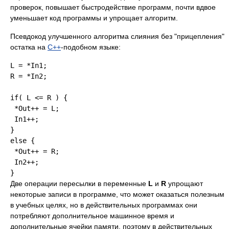
проверок, повышает быстродействие программ, почти вдвое
уменьшает код программы и упрощает алгоритм.
Псевдокод улучшенного алгоритма слияния без "прицепления"
остатка на
C++
-подобном языке:
L = *In1;

R = *In2;

if( L <= R ) {

 *Out++ = L;

 In1++;

}

else {

 *Out++ = R;

 In2++;

Две операции пересылки в переменные
L
и
R
упрощают
некоторые записи в программе, что может оказаться полезным
в учебных целях, но в действительных программах они
потребляют дополнительное машинное время и
дополнительные ячейки памяти, поэтому в действительных