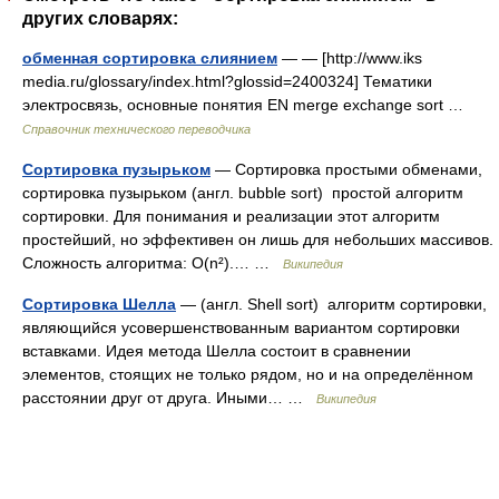
других словарях:
обменная сортировка слиянием
— — [http://www.iks
media.ru/glossary/index.html?glossid=2400324] Тематики
электросвязь, основные понятия EN merge exchange sort …
Справочник технического переводчика
Сортировка пузырьком
— Сортировка простыми обменами,
сортировка пузырьком (англ. bubble sort) простой алгоритм
сортировки. Для понимания и реализации этот алгоритм
простейший, но эффективен он лишь для небольших массивов.
Сложность алгоритма: O(n²).… …
Википедия
Сортировка Шелла
— (англ. Shell sort) алгоритм сортировки,
являющийся усовершенствованным вариантом сортировки
вставками. Идея метода Шелла состоит в сравнении
элементов, стоящих не только рядом, но и на определённом
расстоянии друг от друга. Иными… …
Википедия