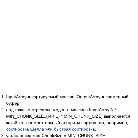
InputArray = сортируемый массив, OutputArray = временный
буфер
над каждым отрезком входного массива InputArray[N *
MIN_CHUNK_SIZE..(N + 1) * MIN_CHUNK_SIZE] выполняется
какой-то вспомогательный алгоритм сортировки, например,
сортировка Шелла
или
быстрая сортировка
.
устанавливается ChunkSize = MIN_CHUNK_SIZE