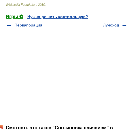
Wikimedia Foundation
.
2010
.
Игры ⚽
Нужно решить контрольную?
Первапорация
Луноход
Смотреть что такое "Сортировка слиянием" в