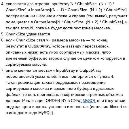
сливаются два отрезка InputArray[N * ChunkSize..(N + 1) *
ChunkSize] и InputArray[(N + 1) * ChunkSize..(N + 2) * ChunkSize]
попеременным шаганием слева и справа (см. выше), результат
помещается в OutputArray[N * ChunkSize..(N + 2) * ChunkSize], и
так для всех N, пока не будет достигнут конец массива.
ChunkSize удваивается
если ChunkSize стал >= размера массива — то конец,
результат в OutputArray, который (ввиду перестановок,
описанных ниже) есть либо сортируемый массив, либо
временный буфер, во втором случае он целиком копируется в
сортируемый массив.
иначе меняются местами InputArray и OutputArray
перестановкой указателей, и все повторяется с пункта 4.
Такая реализация также поддерживает размещение
сортируемого массива и временного буфера в дисковых
файлах, то есть пригодна для сортировки огромных объемов
данных. Реализация ORDER BY в СУБД
MySQL
при отсутствии
подходящего индекса устроена именно так (источник: filesort.cc
в исходном коде MySQL).