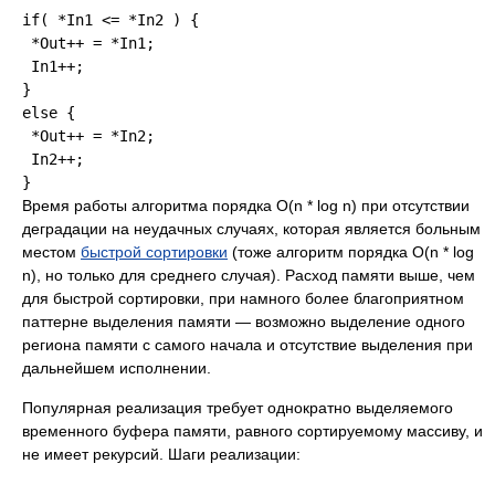
if( *In1 <= *In2 ) {

 *Out++ = *In1;

 In1++;

}

else {

 *Out++ = *In2;

 In2++;

Время работы алгоритма порядка O(n * log n) при отсутствии
деградации на неудачных случаях, которая является больным
местом
быстрой сортировки
(тоже алгоритм порядка O(n * log
n), но только для среднего случая). Расход памяти выше, чем
для быстрой сортировки, при намного более благоприятном
паттерне выделения памяти — возможно выделение одного
региона памяти с самого начала и отсутствие выделения при
дальнейшем исполнении.
Популярная реализация требует однократно выделяемого
временного буфера памяти, равного сортируемому массиву, и
не имеет рекурсий. Шаги реализации: