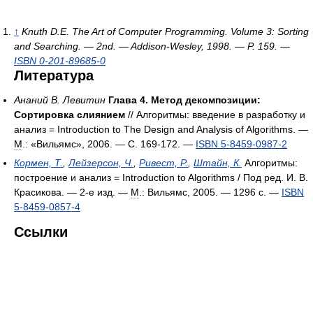
↑
Knuth D.E.
The Art of Computer Programming. Volume 3: Sorting
and Searching. — 2nd. — Addison-Wesley, 1998. — P. 159. —
ISBN 0-201-89685-0
Литература
Ананий В. Левитин
Глава 4. Метод декомпозиции:
Сортировка слиянием
// Алгоритмы: введение в разработку и
анализ = Introduction to The Design and Analysis of Algorithms. —
М
.: «Вильямс», 2006. — С. 169-172. —
ISBN 5-8459-0987-2
Кормен, Т.
,
Лейзерсон, Ч.
,
Ривест, Р.
,
Штайн, К.
Алгоритмы:
построение и анализ = Introduction to Algorithms / Под ред. И. В.
Красикова. — 2-е изд. —
М
.: Вильямс, 2005. — 1296 с. —
ISBN
5-8459-0857-4
Ссылки