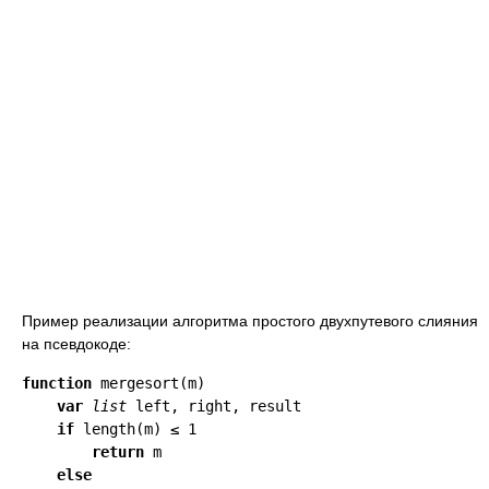
Пример реализации алгоритма простого двухпутевого слияния
на псевдокоде:
function
 mergesort(m)

var
list
 left, right, result

if
 length(m) ≤ 1

return
 m

else