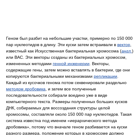
Геном был разбит на небольшие участки, примерно по 150 000
пар нуклеотидов в длину. Эти куски затем встраивали в
вектор
,
известный как Искусственная бактериальная хромосома (
англ.
)
или BAC. Эти векторы созданы из бактериальных хромосом,
измененных методами
генной инженерии
. Векторы,
содержащие гены, затем можно вставлять в бактерии, где они
копируются бактериальными механизмами
репликации
.
Каждый из кусочков генома потом секвенировали раздельно
методом дробовика
, и затем все полученные
последовательности собирали воедино уже в виде
компьютерного текста. Размеры полученных больших кусков
ДНК, собираемых для воссоздания структуры целой
хромосомы, составляли около 150 000 пар нуклеотидов. Такая
система известна под именем «иерархического метода
дробовика», потому что вначале геном разбивается на куски
разного размера, положение которых в хромосоме должно