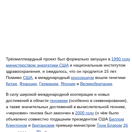
Трёхмиллиардный проект был формально запущен в
1990 году
министерством энергетики США
и национальным институтом
здравоохранения, и ожидалось, что он продлится 15 лет.
Помимо
США
, в международный
консорциум
вошли генетики
Китая
,
Франции
,
Германии
,
Японии
и
Великобритании
.
В силу широкой международной кооперации и новых
достижений в области
геномики
(особенно в секвенировании),
а также значительных достижений в вычислительной технике,
«черновик» генома был закончен в
2000 году
(о чём было
объявлено совместно тогдашним президентом США
Биллом
Клинтоном
и
британским
премьер-министром
Тони Блэром
26
[5]