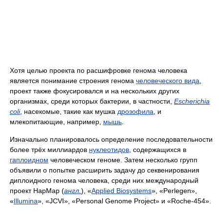
Хотя целью проекта по расшифровке генома человека
является понимание строения генома
человеческого вида
,
проект также фокусировался и на нескольких других
организмах, среди которых бактерии, в частности,
Escherichia
coli
, насекомые, такие как мушка
дрозофила
, и
млекопитающие, например,
мышь
.
Изначально планировалось определение последовательности
более трёх миллиардов
нуклеотидов
, содержащихся в
гаплоидном
человеческом геноме. Затем несколько групп
объявили о попытке расширить задачу до секвенирования
диплоидного генома человека, среди них международный
проект HapMap (
англ.
), «
Applied Biosystems
», «Perlegen»,
«
Illumina
», «JCVI», «Personal Genome Project» и «Roche-454».