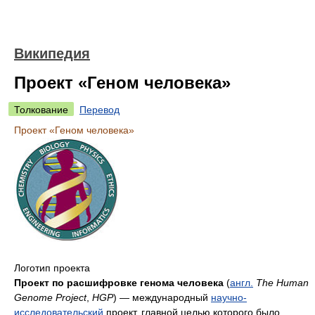
Википедия
Проект «Геном человека»
Толкование
Перевод
Проект «Геном человека»
Логотип проекта
Проект по расшифровке генома человека
(
англ.
The Human
Genome Project
,
HGP
) — международный
научно-
исследовательский
проект, главной целью которого было