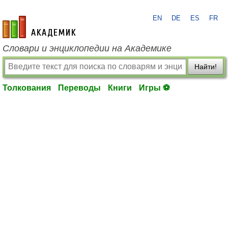
EN
DE
ES
FR
academic.ru
Словари и энциклопедии на Академике
Найти!
Толкования
Переводы
Книги
Игры ⚽