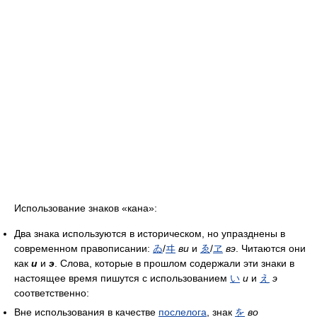
Использование знаков «кана»:
Два знака используются в историческом, но упразднены в
современном правописании:
ゐ
/
ヰ
ви
и
ゑ
/
ヱ
вэ
. Читаются они
как
и
и
э
. Слова, которые в прошлом содержали эти знаки в
настоящее время пишутся с использованием
い
и
и
え
э
соответственно:
Вне использования в качестве
послелога
, знак
を
во