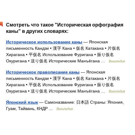
Смотреть что такое "Историческая орфография
каны" в других словарях:
Историческое использование каны
— Японская
письменность Кандзи • 漢字 Кана • 仮名 Катакана • 片仮名
Хирагана • 平仮名 Использование Фуригана • 振り仮名
Окуригана • 送り仮名 Исторические Манъёгана …
Википедия
Историческое правописание каны
— Японская
письменность Кандзи • 漢字 Кана • 仮名 Катакана • 片仮名
Хирагана • 平仮名 Использование Фуригана • 振り仮名
Окуригана • 送り仮名 Исторические Манъёгана …
Википедия
Японский язык
— Самоназвание: 日本語 Страны: Япония,
Гуам, Тайвань, КНДР …
Википедия