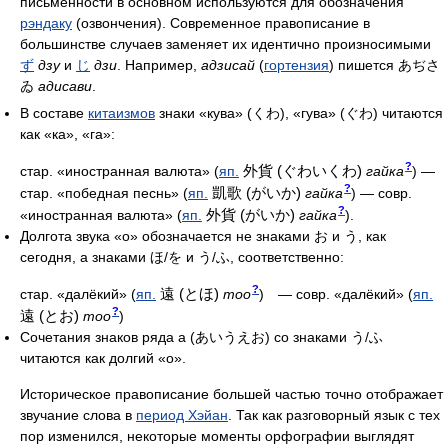
письменности в основном используются для обозначения
рэндаку
(озвончения). Современное правописание в
большинстве случаев заменяет их идентично произносимыми
ず
дзу
и
じ
дзи
. Например,
адзисай
(
гортензия
) пишется あぢさ
ゐ
адисави
.
В составе
китаизмов
знаки «кува» (くわ), «гува» (ぐわ) читаются
как «ка», «га»:
?
外貨 (ぐわいくわ)
стар. «иностранная валюта»
(
яп.
гайка
)
—
?
凱歌 (がいか)
стар. «победная песнь»
(
яп.
гайка
)
— совр.
?
外貨 (がいか)
«иностранная валюта»
(
яп.
гайка
)
.
Долгота звука «о» обозначается не знаками お и う, как
сегодня, а знаками ほ/を и う/ふ, соответственно:
?
遠 (とほ)
стар. «далёкий»
(
яп.
тоо
)
— cовр. «далёкий»
(
яп.
?
遠 (とお)
тоо
)
Сочетания знаков ряда а (あいうえお) со знаками う/ふ
читаются как долгий «о».
Историческое правописание большей частью точно отображает
звучание слова в
период Хэйан
. Так как разговорный язык с тех
пор изменился, некоторые моменты орфографии выглядят