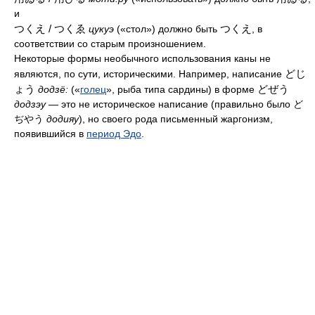
и
つくえ / つくゑ
つくえ
цукуэ
(«стол») должно быть
, в
соответствии со старым произношением.
Некоторые формы необычного использования каны не
どじ
являются, по сути, историческими. Например, написание
ょう
どぜう
додзё:
(«
голец
», рыба типа сардины) в форме
додзэу
— это не историческое написание (правильно было
ど
ぢやう
додияу
), но своего рода письменный жаргонизм,
появившийся в
период Эдо
.