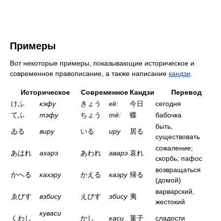
Примеры
Вот некоторые примеры, показывающие историческое и
современное правописание, а также написание
кандзи
.
Историческое
Современное
Кандзи
Перевод
けふ
кэфу
きょう
кё:
今日
сегодня
てふ
тэфу
ちょう
тё:
蝶
бабочка
быть,
ゐる
виру
いる
иру
居る
существовать
сожаление;
あはれ
ахарэ
あわれ
аварэ
哀れ
скорбь; пафос
возвращаться
かへる
кахэру
かえる
каэру
帰る
(домой)
варварский,
ゑびす
вэбису
えびす
эбису
夷
жестокий
куваси
くわし
かし
каси
菓子
сладости