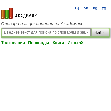
EN
DE
ES
FR
academic.ru
Словари и энциклопедии на Академике
Найти!
Толкования
Переводы
Книги
Игры ⚽