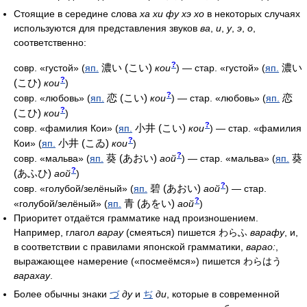
Стоящие в середине слова
ха
хи
фу
хэ
хо
в некоторых случаях
используются для представления звуков
ва
,
и
,
у
,
э
,
о
,
соответственно:
?
濃い (こい)
濃い
совр. «густой»
(
яп.
кои
)
— стар. «густой»
(
яп.
?
(こひ)
кои
)
?
恋 (こい)
恋
совр. «любовь»
(
яп.
кои
)
— стар. «любовь»
(
яп.
?
(こひ)
кои
)
?
小井 (こい)
совр. «фамилия Кои»
(
яп.
кои
)
— стар. «фамилия
?
小井 (こゐ)
Кои»
(
яп.
кои
)
?
葵 (あおい)
葵
совр. «мальва»
(
яп.
аой
)
— стар. «мальва»
(
яп.
?
(あふひ)
аой
)
?
碧 (あおい)
совр. «голубой/зелёный»
(
яп.
аой
)
— стар.
?
青 (あをい)
«голубой/зелёный»
(
яп.
аой
)
Приоритет отдаётся грамматике над произношением.
Например, глагол
варау
(смеяться) пишется わらふ
варафу
, и,
в соответствии с правилами японской грамматики,
варао:
,
выражающее намерение («посмеёмся») пишется わらはう
варахау
.
Более обычны знаки
づ
ду
и
ぢ
ди
, которые в современной