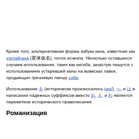
Кроме того, альтернативная форма азбуки кана, известная как
変体仮名
хэнтайгана
(
), почти исчезла. Несколько оставшихся
случаев использования, таких как кисоба, зачастую пишутся с
использованием устаревшей каны на вывесках лавок,
продающих гречневую лапшу
соба
.
Использование
を
(исторически произносилось
/wo/
),
へ
, и
は
в
написании падежных суффиксов вместо
お
,
え
, и
わ
является
пережитком исторического правописания.
Романизация