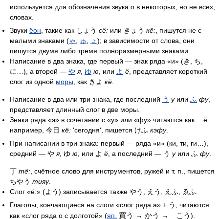
используется для обозначения звука
о
в некоторых, но не всех,
словах.
Звуки
ёон
, такие как しょう
сё:
или きょう
кё:
, пишутся не с
малыми знаками (
ゃ
,
ゅ
,
ょ
); в зависимости от слова, они
пишутся двумя либо тремя полноразмерными знаками.
Написание в два знака, где первый — знак ряда «и» (き, ち,
に…), а второй —
や
я
,
ゆ
ю
, или
よ
ё
, представляет короткий
слог из одной
моры
, как きよ
кё
.
Написание в два или три знака, где последний
う
у
или
ふ
фу
,
представляет длинный слог в две моры.
Знаки ряда «э» в сочетании с «у» или «фу» читаются как …ё:
например, 今日
кё:
'сегодня', пишется けふ
кэфу
.
При написании в три знака: первый — ряда «и» (ки, ти, ги…),
средний — や
я
, ゆ
ю
, или よ
ё
, а последний — う
у
или ふ
фу
.
丁
тё:
, счётное слово для инструментов, ружей и т. п., пишется
ちやう
тияу
.
Слог «ё:» (よう) записывается также やう, えう, えふ, ゑふ.
Глаголы, кончающиеся на слоги «слог ряда а» + う, читаются
買う → かう → こう
как «слог ряда о с долготой» (
яп.
).