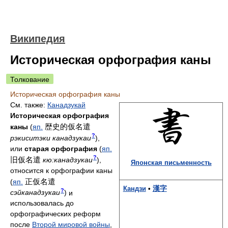
Википедия
Историческая орфография каны
Толкование
Историческая орфография каны
См. также:
Канадзукай
Историческая орфография
歴史的仮名遣
каны
(
яп.
?
рэкиситэки канадзукаи
)
,
или
старая орфография
(
яп.
?
旧仮名遣
кю:канадзукаи
)
,
Японская письменность
относится к орфографии каны
正仮名遣
(
яп.
漢字
Кандзи
•
?
сэйканадзукаи
)
и
использовалась до
орфографических реформ
после
Второй мировой войны
,