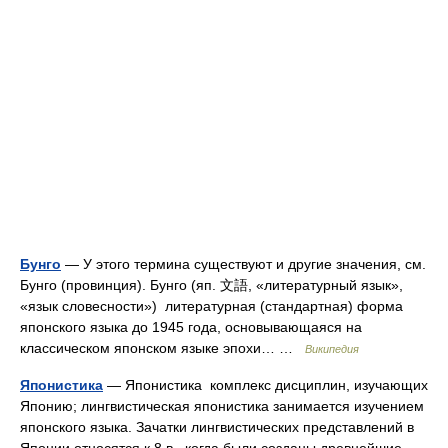
Бунго
— У этого термина существуют и другие значения, см.
Бунго (провинция). Бунго (яп. 文語, «литературный язык»,
«язык словесности») литературная (стандартная) форма
японского языка до 1945 года, основывающаяся на
классическом японском языке эпохи… …
Википедия
Японистика
— Японистика комплекс дисциплин, изучающих
Японию; лингвистическая японистика занимается изучением
японского языка. Зачатки лингвистических представлений в
Японии относятся к 8 в., когда были созданы древнейшие