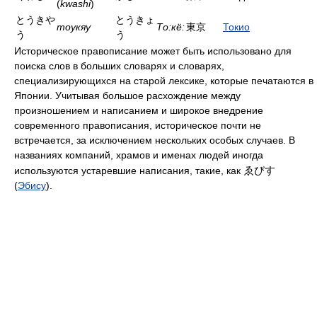
(
kwashi
)
とうきや
とうきょ
тоукяу
То:кё:
東京
Токио
う
う
Историческое правописание может быть использовано для
поиска слов в больших словарях и словарях,
специализирующихся на старой лексике, которые печатаются в
Японии. Учитывая большое расхождение между
произношением и написанием и широкое внедрение
современного правописания, историческое почти не
встречается, за исключением нескольких особых случаев. В
названиях компаний, храмов и именах людей иногда
ゑびす
используются устаревшие написания, такие, как
(
Эбису
).