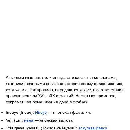
Англоязычные читатели иногда сталкиваются со словами,
латинизированными согласно историческому правописанию,
хотя
we
и
e
, как правило, передаются как
ye
, в соответствии с
произношением XVI—XIX столетий. Несколько примеров,
современная романизация дана в скобках:
Inouye (Inoue):
Иноуэ
— японская фамилия.
Yen (En):
иена
— японская валюта
Tokugawa Iyeyasu (Tokugawa Ieyasu):
Токугава Иэясу