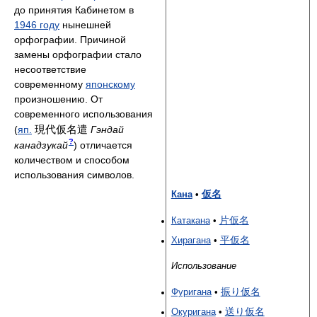
до принятия Кабинетом в
1946 году
нынешней
орфографии. Причиной
замены орфографии стало
несоответствие
современному
японскому
произношению. От
современного использования
現代仮名遣
(
яп.
Гэндай
?
канадзукай
)
отличается
количеством и способом
использования символов.
仮名
Кана
•
片仮名
Катакана
•
平仮名
Хирагана
•
Использование
振り仮名
Фуригана
•
送り仮名
Окуригана
•