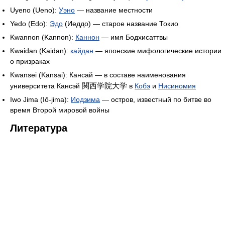
Uyeno (Ueno):
Уэно
— название местности
Yedo (Edo):
Эдо
(Иеддо) — старое название Токио
Kwannon (Kannon):
Каннон
— имя Бодхисаттвы
Kwaidan (Kaidan):
кайдан
— японские мифологические истории
о призраках
Kwansei (Kansai): Кансай — в составе наименования
関西学院大学
университета Кансэй
в
Кобэ
и
Нисиномия
Iwo Jima (Iō-jima):
Иодзима
— остров, известный по битве во
время Второй мировой войны
Литература