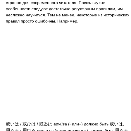
странно для современного читателя. Поскольку эти
особенности следуют достаточно регулярным правилам, им
несложно научиться. Тем не менее, некоторые из исторических
правил просто ошибочны. Например,
或いは / 或ひは / 或ゐは
或いは
аруйва
(«или») должно быть
,
用ゐる / 用ひる
用ゐる
моти:ру
(«использовать») должно быть
,