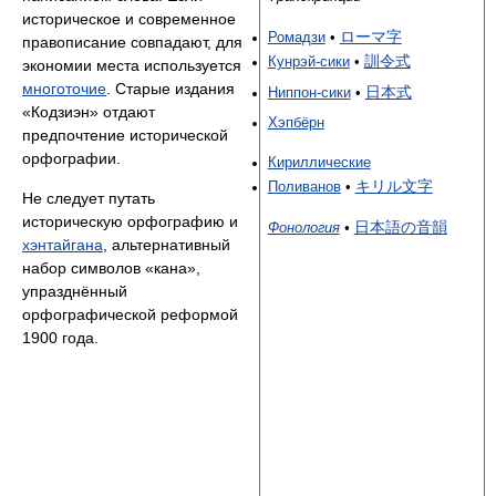
историческое и современное
ローマ字
Ромадзи
•
правописание совпадают, для
訓令式
Кунрэй-сики
•
экономии места используется
многоточие
. Старые издания
日本式
Ниппон-сики
•
«Кодзиэн» отдают
Хэпбёрн
предпочтение исторической
орфографии.
Кириллические
キリル文字
Поливанов
•
Не следует путать
историческую орфографию и
日本語の音韻
Фонология
•
хэнтайгана
, альтернативный
набор символов «кана»,
упразднённый
орфографической реформой
1900 года.