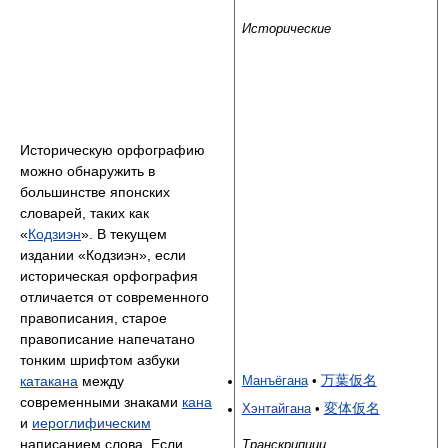
Исторические
Историческую орфографию
можно обнаружить в
большинстве японских
словарей, таких как
«
Кодзиэн
». В текущем
издании «Кодзиэн», если
историческая орфография
отличается от современного
правописания, старое
правописание напечатано
тонким шрифтом азбуки
万葉仮名
катакана
между
Манъёгана
•
современными знаками
кана
変体仮名
Хэнтайгана
•
и
иероглифическим
написанием слова. Если
Транскрипции