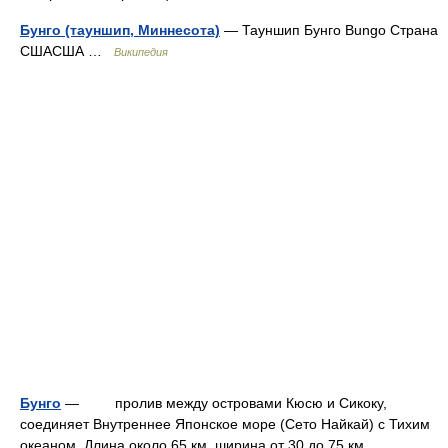
Бунго (тауншип, Миннесота)
— Тауншип Бунго Bungo Страна
СШАСША …
Википедия
Бунго
— пролив между островами Кюсю и Сикоку,
соединяет Внутреннее Японское море (Сето Найкай) с Тихим
океаном. Длина около 65 км, ширина от 30 до 75 км,