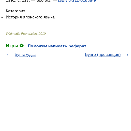
1991. с. 127. — 500 экз. —
ISBN 5-211-01886-9
Категория:
История японского языка
Wikimedia Foundation
.
2010
.
Игры ⚽
Поможем написать реферат
Бунгакудза
Бунго (провинция)