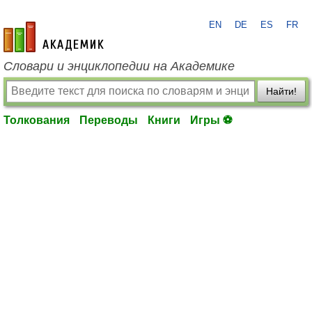
EN
DE
ES
FR
academic.ru
Словари и энциклопедии на Академике
Найти!
Толкования
Переводы
Книги
Игры ⚽