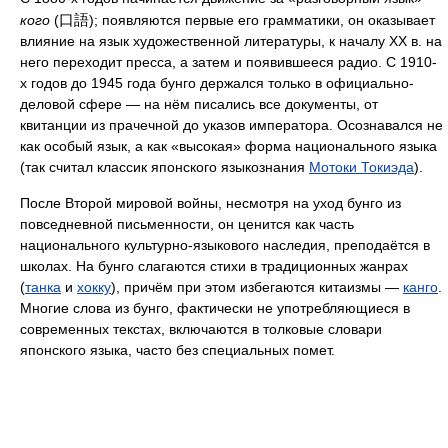
口語
кого
(
); появляются первые его грамматики, он оказывает
влияние на язык художественной литературы, к началу XX в. на
него переходит пресса, а затем и появившееся радио. С 1910-
х годов до 1945 года бунго держался только в официально-
деловой сфере — на нём писались все документы, от
квитанции из прачечной до указов императора. Осознавался не
как особый язык, а как «высокая» форма национального языка
(так считал классик японского языкознания
Мотоки Токиэда
).
После Второй мировой войны, несмотря на уход бунго из
повседневной письменности, он ценится как часть
национального культурно-языкового наследия, преподаётся в
школах. На бунго слагаются стихи в традиционных жанрах
(
танка
и
хокку
), причём при этом избегаются китаизмы —
канго
.
Многие слова из бунго, фактически не употребляющиеся в
современных текстах, включаются в толковые словари
японского языка, часто без специальных помет.