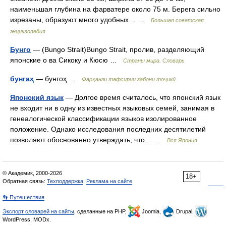
наименьшая глубина на фарватере около 75 м. Берега сильно
изрезаны, образуют много удобных… …
Большая советская
энциклопедия
Бунго
— (Bungo Strait)Bungo Strait, пролив, разделяющий
японские о ва Сикоку и Кюсю …
Страны мира. Словарь
бунгаҳ
— бунгоҳ …
Фарҳанги тафсирии забони тоҷикӣ
Японский язык
— Долгое время считалось, что японский язык
не входит ни в одну из известных языковых семей, занимая в
генеалогической классификации языков изолированное
положение. Однако исследования последних десятилетий
позволяют обоснованно утверждать, что… …
Вся Япония
© Академик, 2000-2026
18+
Обратная связь:
Техподдержка
,
Реклама на сайте
👣 Путешествия
Экспорт словарей на сайты
, сделанные на PHP,
Joomla,
Drupal,
WordPress, MODx.