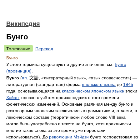
Википедия
Бунго
Толкование
Перевод
Бунго
У этого термина существуют и другие значения, см.
Бунго
(провинция)
.
文語
Бунго
(
яп.
, «литературный язык», «язык словесности») —
литературная (стандартная) форма
японского языка
до
1945
года, основывающаяся на
классическом японском языке
эпохи
Хэйан
, однако с учётом произошедших с того времени
фонетических изменений. Основные различия между бунго и
разговорным японским заключались в грамматике и, отчасти, в
лексическом составе (теоретически любое слово VIII века
могло быть употреблено в тексте на бунго, хотя практически
многие такие слова за это время уже перестали
использоваться). До
революции Мэйдзи
бунго господствовал во