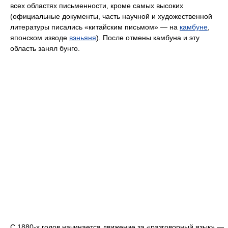
всех областях письменности, кроме самых высоких
(официальные документы, часть научной и художественной
литературы писались «китайским письмом» — на
камбуне
,
японском изводе
вэньяня
). После отмены камбуна и эту
область занял бунго.
С 1880-х годов начинается движение за «разговорный язык» —