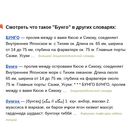
Смотреть что такое "Бунго" в других словарях:
БУНГО
— пролив между о вами Кюсю и Сикоку, соединяет
Внутреннее Японское м. с Тихим ок. Длина ок. 65 км, ширина
от 14 до 75 км, глубина на фарватере ок. 75 м. Главные порты:
Саэки, Усуки …
Большой Энциклопедический словарь
Бунго
— пролив между островами Кюсю и Сикоку, соединяет
Внутреннее Японское море с Тихим океаном. Длина около
65 км, ширина от 14 до 75 км, глубина на фарватере около
75 м. Главные порты: Саэки, Усуки. * * * БУНГО БУНГО, пролив
между о вами Кюсю и Сикоку …
Энциклопедический словарь
бунгоҳ
— (бунгаҳ) [بنگاه // بنگه] 1. кҳн. анбор, махзан 2.
муассиса ё марказе, ки барои иҷрои ягон хизмат махсус
гардонида шудааст: бунгоҳи тиббӣ …
Фарҳанги тафсирии забони
тоҷикӣ