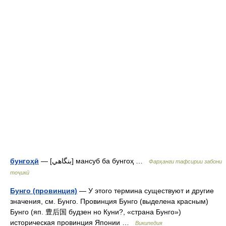
бунгоҳӣ
— [بنگاهي] мансуб ба бунгоҳ …
Фарҳанги тафсирии забони
тоҷикӣ
Бунго (провинция)
— У этого термина существуют и другие
значения, см. Бунго. Провинция Бунго (выделена красным)
Бунго (яп. 豊后国 будзен но Куни?, «страна Бунго»)
историческая провинция Японии …
Википедия