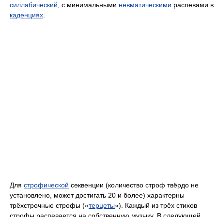
силлабический
, с минимальными
невматическими
распевами в
каденциях
.
Для
строфической
секвенции (количество строф твёрдо не
установлено, может достигать 20 и более) характерны
трёхстрочные строфы («
терцеты
»). Каждый из трёх стихов
строфы распевается на собственную музыку. В следующей