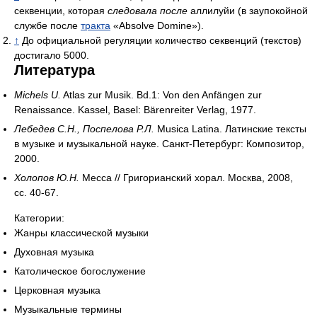
секвенции, которая
следовала после
аллилуйи (в заупокойной
службе после
тракта
«Absolve Domine»).
↑
До официальной регуляции количество секвенций (текстов)
достигало 5000.
Литература
Michels U.
Atlas zur Musik. Bd.1: Von den Anfängen zur
Renaissance. Kassel, Basel: Bärenreiter Verlag, 1977.
Лебедев С.Н., Поспелова Р.Л.
Musica Latina. Латинские тексты
в музыке и музыкальной науке. Санкт-Петербург: Композитор,
2000.
Холопов Ю.Н.
Месса // Григорианский хорал. Москва, 2008,
сс. 40-67.
Категории:
Жанры классической музыки
Духовная музыка
Католическое богослужение
Церковная музыка
Музыкальные термины