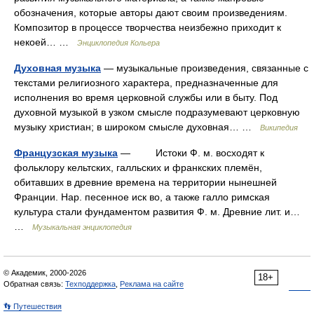
обозначения, которые авторы дают своим произведениям.
Композитор в процессе творчества неизбежно приходит к
некоей… …
Энциклопедия Кольера
Духовная музыка
— музыкальные произведения, связанные с
текстами религиозного характера, предназначенные для
исполнения во время церковной службы или в быту. Под
духовной музыкой в узком смысле подразумевают церковную
музыку христиан; в широком смысле духовная… …
Википедия
Французская музыка
— Истоки Ф. м. восходят к
фольклору кельтских, галльских и франкских племён,
обитавших в древние времена на территории нынешней
Франции. Нар. песенное иск во, а также галло римская
культура стали фундаментом развития Ф. м. Древние лит. и…
…
Музыкальная энциклопедия
© Академик, 2000-2026
18+
Обратная связь:
Техподдержка
,
Реклама на сайте
👣 Путешествия