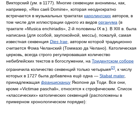
Викторский (ум. в 1177). Многие секвенции анонимны, как,
например, «Rex caeli Domine», которая неоднократно
встречается в музыкальных трактатах
каролингских
авторов, в
том числе для иллюстрации одного из видов
органума
(в
трактате «Musica enchiriadis», 2-й половины IX в.). В XIII в. была
написана (для особой, заупокойной, мессы), пожалуй, самая
известная секвенция
Dies Irae
, автором которой традиционно
считается Фома Челанский (Томмазо да Челано). Католическая
церковь, всегда строго регулировавшая количество
небиблейских текстов в богослужении, на
Тридентском соборе
[2]
ограничила количество секвенций только четырьмя
, к числу
которых в 1727 была добавлена ещё одна —
Stabat mater
,
принадлежащая
францисканцу
Якопоне да Тоди. Все они,
кроме «Victimae paschali», относятся к строфическим. Список
«классических» католических секвенций (расположены в
примерном хронологическом порядке):