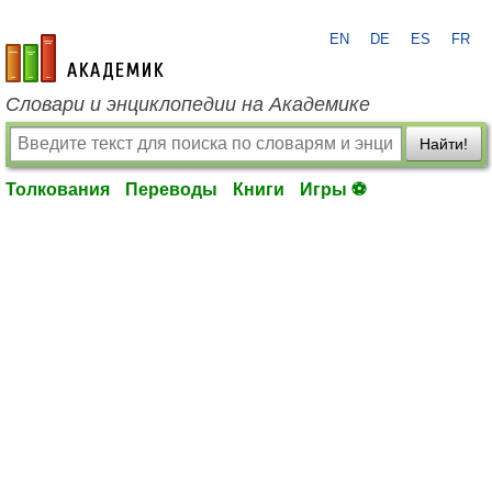
EN
DE
ES
FR
academic.ru
Словари и энциклопедии на Академике
Найти!
Толкования
Переводы
Книги
Игры ⚽