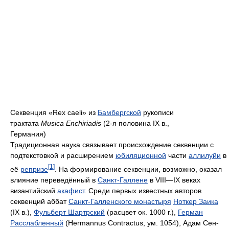
Секвенция «Rex caeli» из
Бамбергской
рукописи
трактата
Musica Enchiriadis
(2-я половина IX в.,
Германия)
Традиционная наука связывает происхождение секвенции с
подтекстовкой и расширением
юбиляционной
части
аллилуйи
в
[1]
её
репризе
. На формирование секвенции, возможно, оказал
влияние переведённый в
Санкт-Галлене
в VIII—IX веках
византийский
акафист
. Среди первых известных авторов
секвенций аббат
Санкт-Галленского монастыря
Ноткер Заика
(IX в.),
Фульберт Шартрский
(расцвет ок. 1000 г.),
Герман
Расслабленный
(Hermannus Contractus, ум. 1054), Адам Сен-