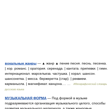
вокальные жанры
— ▲ жанр ▲ пение песня. песнь. песенка.
| хор. романс. | оратория. серенада. | кантата. припевки. | гимн.
интернационал. марсельеза. частушка. | хорал. шансон.
шансонетка. | месса. бержеретта (стар). | реквием.
карманьола. | магнификат. канцона.… …
Идеографический словарь
русского языка
МУЗЫКАЛЬНАЯ ФОРМА
— Под формой в музыке
подразумеваются организация музыкального целого, способы
развития музыкального материала, а также жанровые