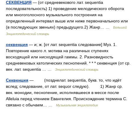
СЕКВЕНЦИЯ
— (от средневекового лат. sequentia
последовательность) 1) проведение мелодического оборота
или многоголосного музыкального построения на
определенный интервал выше или ниже первоначального или
(в последующих звеньях) предыдущего.2) Жанр… …
Большой
Энциклопедический словарь
секвенция
— и; ж. [от лат. sequentia следование] Муз. 1.
Повторение какого л. мотива на различных ступенях
восходящей или нисходящей гаммы. 2. Разновидность
средневековых католических песнопений. * * * секвенция (от ср.
век. лат. sequentia … …
Энциклопедический словарь
Секвенция
— (позднелат. sequentia, букв. то, что идёт
вслед; следование, от лат. sequor следую). 1) Жанр ср.
век. монодии, песнопение, исполнявшееся в мессе после
Alleluia перед чтением Евангелия. Происхождение термина С.
связано с обычаем… …
Музыкальная энциклопедия