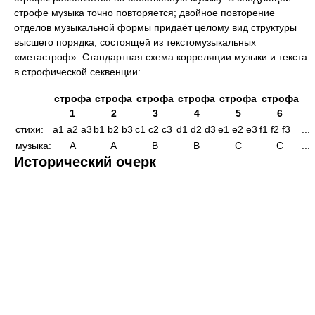
строфе музыка точно повторяется; двойное повторение
отделов музыкальной формы придаёт целому вид структуры
высшего порядка, состоящей из текстомузыкальных
«метастроф». Стандартная схема корреляции музыки и текста
в строфической секвенции:
строфа
строфа
строфа
строфа
строфа
строфа
1
2
3
4
5
6
стихи:
a1 a2 a3
b1 b2 b3
c1 c2 c3
d1 d2 d3
e1 e2 e3
f1 f2 f3
...
музыка:
A
A
B
B
C
C
...
Исторический очерк