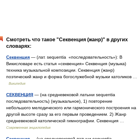
Смотреть что такое "Секвенция (жанр)" в других
словарях:
Секвенция
— (лат. sequentia «последовательность»): В
Викисловаре есть статья «секвенция» Секвенция (музыка)
техника музыкальной композиции. Секвенция (жанр)
поэтический жанр и форма богослужебной музыки католиков …
Википедия
СЕКВЕНЦИЯ
— (на средневековой латыни sequentia
последовательность) (музыкальное), 1) повторение
небольшого мелодического или гармонического построения на
другой высоте сразу за его первым проведением. 2) Жанр
средневековой католической гимнографии. Секвенция …
Современная энциклопедия
Секвенция
— (на средневековой латыни sequentia