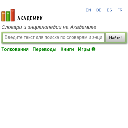
EN
DE
ES
FR
academic.ru
Словари и энциклопедии на Академике
Найти!
Толкования
Переводы
Книги
Игры ⚽