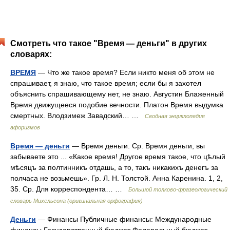
Смотреть что такое "Время — деньги" в других
словарях:
ВРЕМЯ
— Что же такое время? Если никто меня об этом не
спрашивает, я знаю, что такое время; если бы я захотел
объяснить спрашивающему нет, не знаю. Августин Блаженный
Время движущееся подобие вечности. Платон Время выдумка
смертных. Влодзимеж Завадский… …
Сводная энциклопедия
афоризмов
Время — деньги
— Время деньги. Ср. Время деньги, вы
забываете это ... «Какое время! Другое время такое, что цѣлый
мѣсяцъ за полтинникъ отдашь, а то, такъ никакихъ денегъ за
полчаса не возьмешь». Гр. Л. Н. Толстой. Анна Каренина. 1, 2,
35. Ср. Для корреспондента… …
Большой толково-фразеологический
словарь Михельсона (оригинальная орфография)
Деньги
— Финансы Публичные финансы: Международные