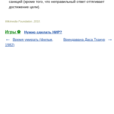
санкций (кроме того, что неправильный ответ оттягивает
достижение цели).
Wikimedia Foundation
.
2010
.
Игры ⚽
Нужно сделать НИР?
Время умирать (фильм,
Вриндавана Даса Тхакур
1982)