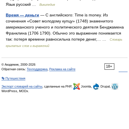
Язык русский …
Википедия
Время — деньги
— С английского: Time is money. Из
сочинения «Совет молодому купцу» (1748) знаменитого
американского ученого и политического деятеля Бенджамена
Франклина (1706 1790). Обычно это выражение понимается
так: потеря времени равносильна потере денег,… …
Словарь
крылатых слов и выражений
© Академик, 2000-2026
18+
Обратная связь:
Техподдержка
,
Реклама на сайте
👣 Путешествия
Экспорт словарей на сайты
, сделанные на PHP,
Joomla,
Drupal,
WordPress, MODx.