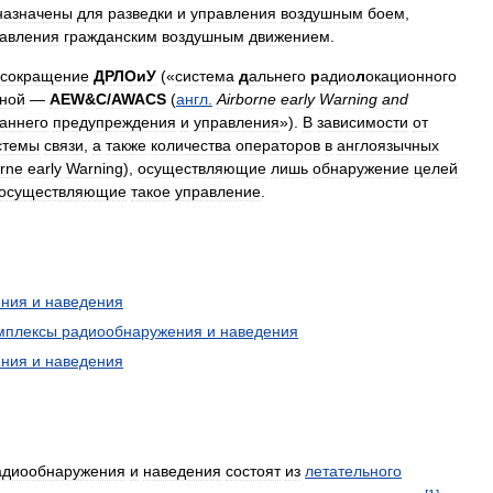
назначены
для
разведки
и
управления
воздушным
боем
,
авления
гражданским
воздушным
движением
.
сокращение
ДРЛОиУ
(«
система
д
альнего
р
адио
л
окационного
ной
—
AEW
&
C
/
AWACS
(
англ
.
Airborne
early
Warning
and
аннего
предупреждения
и
управления
»).
В
зависимости
от
стемы
связи
,
а
также
количества
операторов
в
англоязычных
orne
early
Warning
),
осуществляющие
лишь
обнаружение
целей
осуществляющие
такое
управление
.
ения
и
наведения
мплексы
радиообнаружения
и
наведения
ения
и
наведения
адиообнаружения
и
наведения
состоят
из
летательного