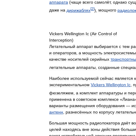
аппарата
(
чаще
всего
самолёт
,
однако
сущ
[
2
]
даже
на
дирижаблях
),
мощного
радиоло
Vickers
Wellington
Ic
(
Air
Control
of
Interception
)
Летательный
аппарат
выбирается
с
тем
ра
и
операторов
,
а
мощность
электросистемы
качестве
носителей
серийных
транспортн
летательные
аппараты
,
созданные
специа
Наиболее
используемой
сейчас
является
экспериментальном
Vickers
Wellington
Ic
,
п
фюзеляжем
,
а
комплект
аппаратуры
и
пер
применена
в
советском
комплексе
«
Лиана
варианты
размещения
оборудования
—
и
антенн
,
разнесённых
по
корпусу
летательн
Большая
мощность
радиолокатора
даёт
в
целей
находясь
вне
зоны
действия
больши
ракет
истребительной
авиации
противника