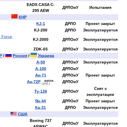
EADS
CASA
C
-
ДРЛОиУ
Испытания
295
AEW
КНР
KJ
-
1
ДРЛО
Проект
закрыт
KJ
-
200
ДРЛО
Эксплуатируется
KJ
-
2000
ДРЛОиУ
Эксплуатируется
ZDK
-
03
ДРЛОиУ
Эксплуатируется
Р
/
Россия
/
Украина
А
-
50
ДРЛОиУ
Эксплуатируется
А
-
100
ДРЛОиУ
Ан
-
71
ДРЛОиУ
Проект
закрыт
русск
.
Ан
-
72Р
ДРЛОиУ
(
укр
.)
Снят
с
Ту
-
126
ДРЛОиУ
эксплуатации
Як
-
44
ДРЛОиУ
Проект
закрыт
Ка
-
31
ДРЛО
Эксплуатируется
США
Boeing
737
ДРЛОиУ
Эксплуатируется
AEW
&
C