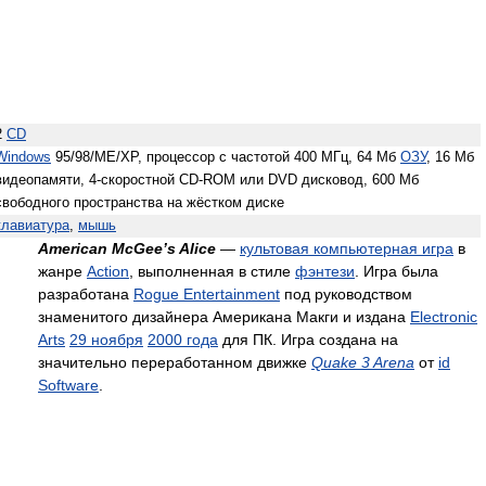
2
CD
Windows
95/98/ME/XP, процессор с частотой 400 МГц, 64 Мб
ОЗУ
, 16 Мб
видеопамяти, 4-скоростной CD-ROM или DVD дисковод, 600 Мб
свободного пространства на жёстком диске
клавиатура
,
мышь
American McGee’s Alice
—
культовая компьютерная игра
в
жанре
Action
, выполненная в стиле
фэнтези
. Игра была
разработана
Rogue Entertainment
под руководством
знаменитого дизайнера Американа Макги и издана
Electronic
Arts
29 ноября
2000 года
для ПК. Игра создана на
значительно переработанном движке
Quake 3 Arena
от
id
Software
.