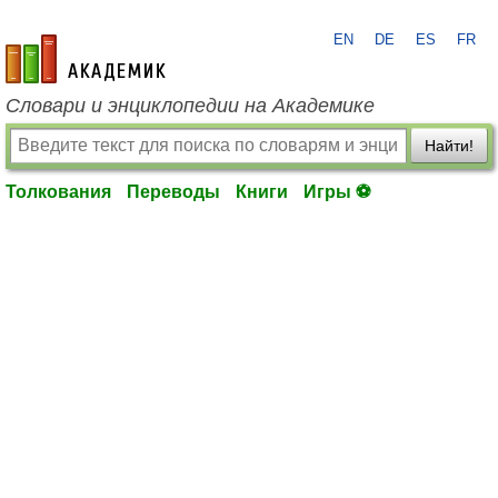
EN
DE
ES
FR
academic.ru
Словари и энциклопедии на Академике
Найти!
Толкования
Переводы
Книги
Игры ⚽