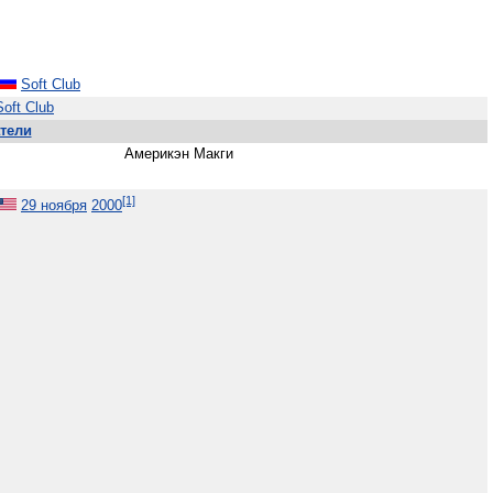
Soft Club
Soft Club
тели
Америкэн Макги
[1]
29 ноября
2000