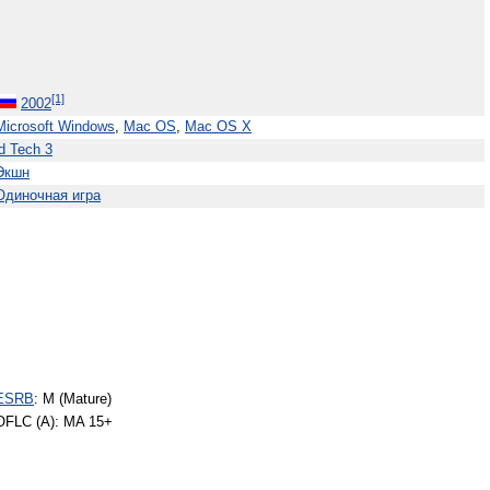
[1]
2002
Microsoft Windows
,
Mac OS
,
Mac OS X
id Tech 3
Экшн
Одиночная игра
ESRB
: M (Mature)
OFLC (A): MA 15+