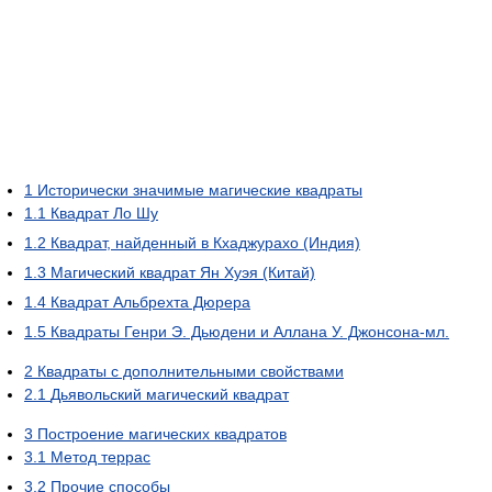
1
Исторически значимые магические квадраты
1.1
Квадрат Ло Шу
1.2
Квадрат, найденный в Кхаджурахо (Индия)
1.3
Магический квадрат Ян Хуэя (Китай)
1.4
Квадрат Альбрехта Дюрера
1.5
Квадраты Генри Э. Дьюдени и Аллана У. Джонсона-мл.
2
Квадраты с дополнительными свойствами
2.1
Дьявольский магический квадрат
3
Построение магических квадратов
3.1
Метод террас
3.2
Прочие способы