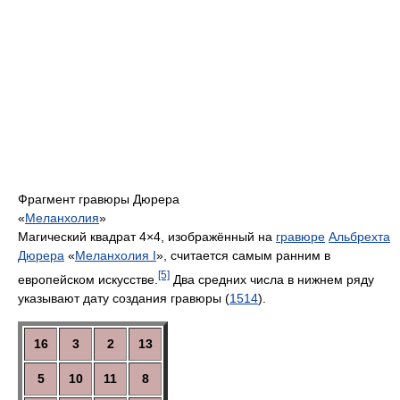
Фрагмент гравюры Дюрера
«
Меланхолия
»
Магический квадрат 4×4, изображённый на
гравюре
Альбрехта
Дюрера
«
Меланхолия I
», считается самым ранним в
[5]
европейском искусстве.
Два средних числа в нижнем ряду
указывают дату создания гравюры (
1514
).
16
3
2
13
5
10
11
8