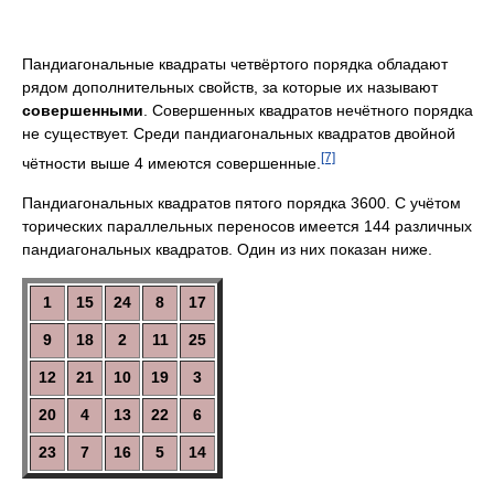
Пандиагональные квадраты четвёртого порядка обладают
рядом дополнительных свойств, за которые их называют
совершенными
. Совершенных квадратов нечётного порядка
не существует. Среди пандиагональных квадратов двойной
[7]
чётности выше 4 имеются совершенные.
Пандиагональных квадратов пятого порядка 3600. С учётом
торических параллельных переносов имеется 144 различных
пандиагональных квадратов. Один из них показан ниже.
1
15
24
8
17
9
18
2
11
25
12
21
10
19
3
20
4
13
22
6
23
7
16
5
14