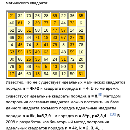
магического квадрата:
21
32
70
26
28
69
22
36
65
40
81
2
39
77
7
44
73
6
62
10
51
58
18
47
57
14
52
66
23
34
71
19
33
67
27
29
4
45
74
3
41
79
8
37
78
53
55
15
49
63
11
48
59
16
30
68
25
35
64
24
31
72
20
76
9
38
75
5
43
80
1
42
17
46
60
13
54
56
12
50
61
Известно, что не существует идеальных магических квадратов
порядка
n = 4k+2
и квадрата порядка
n = 4
. В то же время,
[9]
существуют идеальные квадраты порядка
n = 8
.
Методом
построения составных квадратов можно построить на базе
данного квадрата восьмого порядка идеальные квадраты
[10]
порядка
n = 8k, k=5,7,9…
и порядка
n = 8^p, p=2,3,4…
В
2008 г. разработан комбинаторный метод построения
идеальных квадратов порядка
n = 4k, k = 2, 3, 4,…