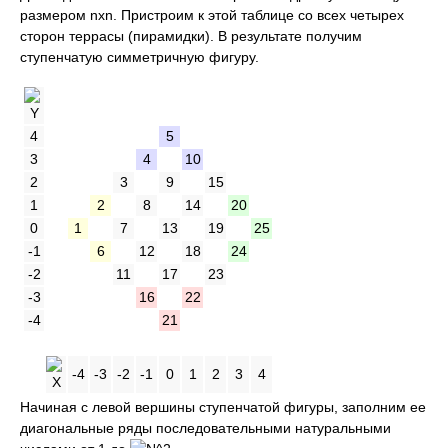
размером nxn. Пристроим к этой таблице со всех четырех
сторон террасы (пирамидки). В результате получим
ступенчатую симметричную фигуру.
4
5
3
4
10
2
3
9
15
1
2
8
14
20
0
1
7
13
19
25
-1
6
12
18
24
-2
11
17
23
-3
16
22
-4
21
.
-4
-3
-2
-1
0
1
2
3
4
Начиная с левой вершины ступенчатой фигуры, заполним ее
диагональные ряды последовательными натуральными