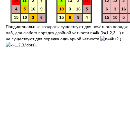
14
11
2
7
8
13
2
11
12
13
2
4
5
16
9
10
3
16
5
6
3
16
15
10
3
6
15
6
9
4
15
10
5
Пандиагональные квадраты существуют для нечётного порядка
n>3, для любого порядка двойной чётности n=4k (k=1,2,3…) и
не существуют для порядка одинарной чётности
(
).