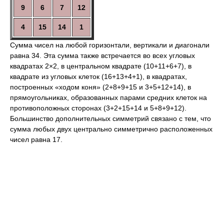
9
6
7
12
4
15
14
1
Сумма чисел на любой горизонтали, вертикали и диагонали
равна 34. Эта сумма также встречается во всех угловых
квадратах 2×2, в центральном квадрате (10+11+6+7), в
квадрате из угловых клеток (16+13+4+1), в квадратах,
построенных «ходом коня» (2+8+9+15 и 3+5+12+14), в
прямоугольниках, образованных парами средних клеток на
противоположных сторонах (3+2+15+14 и 5+8+9+12).
Большинство дополнительных симметрий связано с тем, что
сумма любых двух центрально симметрично расположенных
чисел равна 17.