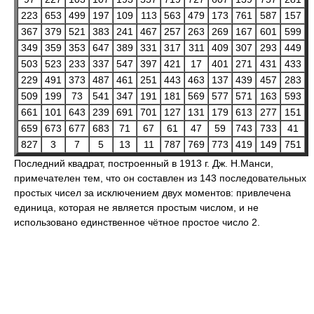
223
653
499
197
109
113
563
479
173
761
587
157
367
379
521
383
241
467
257
263
269
167
601
599
349
359
353
647
389
331
317
311
409
307
293
449
503
523
233
337
547
397
421
17
401
271
431
433
229
491
373
487
461
251
443
463
137
439
457
283
509
199
73
541
347
191
181
569
577
571
163
593
661
101
643
239
691
701
127
131
179
613
277
151
659
673
677
683
71
67
61
47
59
743
733
41
827
3
7
5
13
11
787
769
773
419
149
751
Последний квадрат, построенный в 1913 г. Дж. Н.Манси,
примечателен тем, что он составлен из 143 последовательных
простых чисел за исключением двух моментов: привлечена
единица, которая не является простым числом, и не
использовано единственное чётное простое число 2.