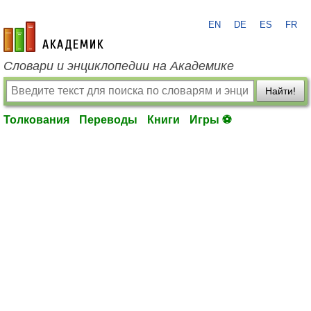
EN
DE
ES
FR
academic.ru
Словари и энциклопедии на Академике
Найти!
Толкования
Переводы
Книги
Игры ⚽