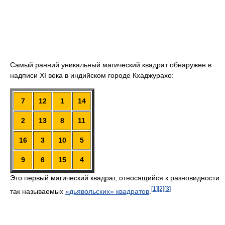
Самый ранний уникальный магический квадрат обнаружен в
надписи XI века в индийском городе Кхаджурахо:
7
12
1
14
2
13
8
11
16
3
10
5
9
6
15
4
Это первый магический квадрат, относящийся к разновидности
[1]
[2]
[3]
так называемых
«дьявольских» квадратов
.