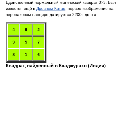
Единственный нормальный магический квадрат 3×3. Был
известен ещё в
Древнем Китае
, первое изображение на
черепаховом панцире датируется 2200г. до н.э..
4
9
2
3
5
7
8
1
6
Квадрат, найденный в Кхаджурахо (Индия)