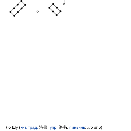
Ло Шу (
кит.
трад.
洛書
,
упр.
洛书
,
пиньинь
:
luò shū
)