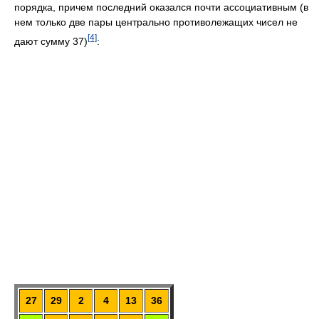
порядка, причем последний оказался почти ассоциативным (в
нем только две пары центрально противолежащих чисел не
[4]
дают сумму 37)
:
27
29
2
4
13
36