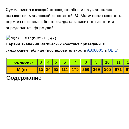
Сумма чисел в каждой строке, столбце и на диагоналях
называется магической константой,
M
. Магическая константа
нормального волшебного квадрата зависит только от
n
и
определяется формулой
Первые значения магических констант приведены в
следующей таблице (последовательность
A006003
в
OEIS
):
Порядок
n
3
4
5
6
7
8
9
10
11
M (n)
15
34
65
111
175
260
369
505
671
8
Содержание