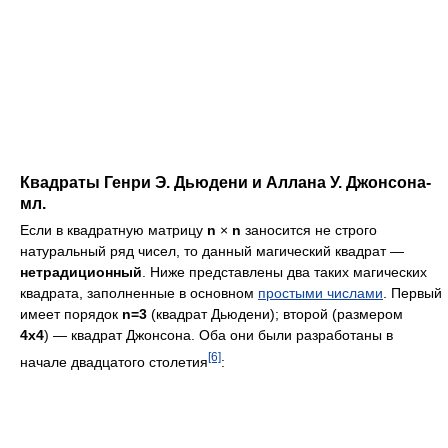
Квадраты Генри Э. Дьюдени и Аллана У. Джонсона-
мл.
Если в квадратную матрицу
n
×
n
заносится не строго
натуральный ряд чисел, то данный магический квадрат —
нетрадиционный
. Ниже представлены два таких магических
квадрата, заполненные в основном
простыми числами
. Первый
имеет порядок
n=3
(квадрат Дьюдени); второй (размером
4x4
) — квадрат Джонсона. Оба они были разработаны в
[6]
начале двадцатого столетия
: