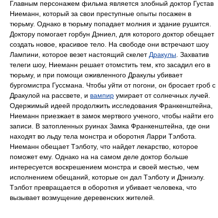
Главным персонажем фильма является злобный доктор Густав
Ниеманн, который за свои преступные опыты посажен в
тюрьму. Однако в тюрьму попадает молния и здание рушится.
Доктору помогает горбун Дэниел, для которого доктор обещает
создать новое, красивое тело. На свободе они встречают шоу
Лампини, которое везет настоящий скелет
Дракулы
. Захватив
телеги шоу, Ниеманн решает отомстить тем, кто засадил его в
тюрьму, и при помощи оживленного Дракулы убивает
бургомистра Гуссмана. Чтобы уйти от погони, он бросает гроб с
Дракулой на рассвете, и
вампир
умирает от солнечных лучей.
Одержимый идеей продолжить исследования Франкенштейна,
Ниеманн приезжает в замок мертвого ученого, чтобы найти его
записи. В затопленных руинах Замка Франкенштейна, где они
находят во льду тела монстра и оборотня Ларри Тэлбота.
Ниеманн обещает Тэлботу, что найдет лекарство, которое
поможет ему. Однако на на самом деле доктор больше
интересуется воскрешением монстра и своей местью, чем
исполнением обещаний, которые он дал Тэлботу и Дэниэлу.
Тэлбот превращается в оборотня и убивает человека, что
вызывает возмущение деревенских жителей.