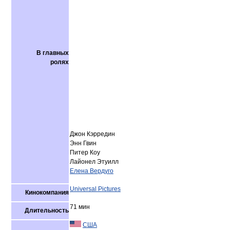
В главных
ролях
Джон Кэрредин
Энн Гвин
Питер Коу
Лайонел Этуилл
Елена Вердуго
Universal Pictures
Кинокомпания
71 мин
Длительность
США