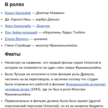
В ролях
Борис Карлофф
—
Доктор Ниеманн
Дж. Кэролл Неш —
горбун Дэниэл
Джон Кэррадайн
—
Дракула
Лон Чейни младший
—
оборотень Ларри Тэлбот
Елена Вердуго
—
цыганка
Гленн Стрэйндж —
монстр Франкенштейна
Факты
Несмотря на название, это первый фильм серии Universal в
котором не появляется ни один член семьи Франкенштейна.
Бела Лугоши не исполнял в этом фильме роль Дракулы,
частично из-за переговоров, а частично потому что студия
была огорчена его работой в фильме
Франкенштейн встречает
человека-волка
(1943), где он был в роли Монстра
Франкенштейна.
Первоначально в фильме должна была быть мумия (другой
классический персонаж Universal), но из за нехватки бюджета