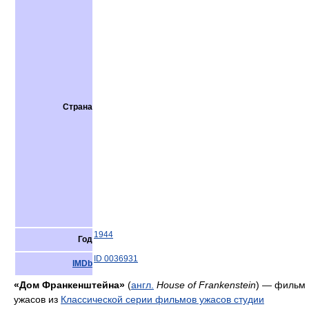
Страна
1944
Год
ID 0036931
IMDb
«Дом Франкенштейна»
(
англ.
House of Frankenstein
) — фильм
ужасов из
Классической серии фильмов ужасов студии