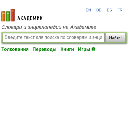
EN
DE
ES
FR
academic.ru
Словари и энциклопедии на Академике
Найти!
Толкования
Переводы
Книги
Игры ⚽