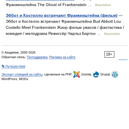
Франкенштейна The Ghost of Frankenstein …
Википедия
Эббот и Костелло встречают Франкенштейна (фильм)
—
Эббот и Костелло встречают Франкенштейна Bud Abbott Lou
Costello Meet Frankenstein Жанр фильм ужасов / фантастика /
комедия / мелодрама Режиссёр Чарльз Бартон …
Википедия
© Академик, 2000-2026
18+
Обратная связь:
Техподдержка
,
Реклама на сайте
👣 Путешествия
Экспорт словарей на сайты
, сделанные на PHP,
Joomla,
Drupal,
WordPress, MODx.