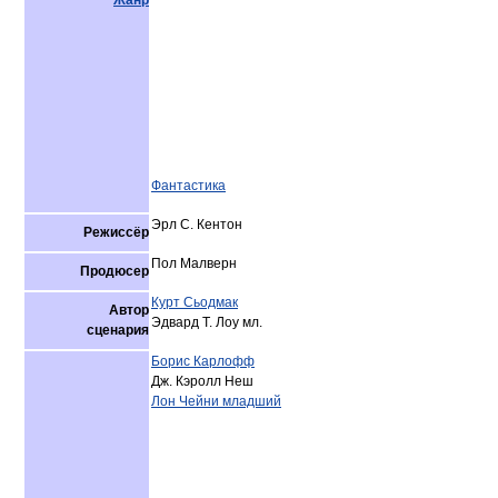
Жанр
Фантастика
Эрл С. Кентон
Режиссёр
Пол Малверн
Продюсер
Курт Сьодмак
Автор
Эдвард Т. Лоу мл.
сценария
Борис Карлофф
Дж. Кэролл Неш
Лон Чейни младший