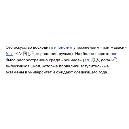
Это искусство восходит к
японским
упражнениям «пэн маваси»
?
ペン回し
(
яп.
, «вращение ручки»)
. Наиболее широко оно
?
浪人
было распространено среди «ронинов»
(
яп.
ро:нин
)
,
выпускников школ, которые провалили вступительные
экзамены в университет и ожидают следующего года.