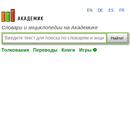
EN
DE
ES
FR
academic.ru
Словари и энциклопедии на Академике
Найти!
Толкования
Переводы
Книги
Игры ⚽