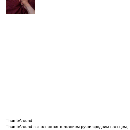
ThumbAround
ThumbAround выполняется толканием ручки средним пальцем,