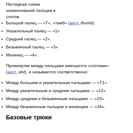
Наглядная схема
наименований пальцев и
слотов.
Большой палец — «T», «тамб» (
англ.
thumb
).
Указательный палец — «1».
Средний палец — «2».
Безымянный палец — «3».
Мизинец — «4».
Промежутки между пальцами именуются «слотами»
(
англ.
slot
), и называются соответственно:
Между большим и указательным пальцами — «Т1».
Между указательным и средним пальцами — «12».
Между средним и безымянным пальцами — «23».
Между безымянным пальцем и мизинцем — «34».
Базовые трюки