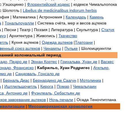
с
Уэшоцинко
|
Флорентийский
кодекс
|
кодексе
Чимальпопока
с
Шолотль
|
Libellus
de
medicinalibus
indorum
herbis
офия
|
Математика
|
Астрономия
|
Календарь
|
Камень
а
|
Тональпоуалли
|
Система
счёта
,
мер
и
весов
ацтеков
а
|
Песни
|
Театр
|
Поэзия
|
Литература
|
Скульптура
|
Статуя
куэ
|
Архитектура
|
Живопись
|
Ткачество
етль
|
Кухня
ацтеков
|
Одежда
ацтеков
|
Тлатоани
|
твенный
союз
ацтеков
|
Чинампы
|
Пульке
|
Шолоицкуинтли
ранний
колониальный
период
радо
,
Педро
де
|
Эрнан
Кортес
|
Грихальва
,
Хуан
де
|
Васкес
онадо
,
Франсиско
|
Кабрильо
,
Хуан
Родригес
|
Агильяр
,
имо
де
|
Сандоваль
,
Гонсало
де
|
Берналь
Диас
|
Бернардино
де
Саагун
|
Мотолиниа
|
а
|
Иштлильшочитль
|
Кирога
|
Помар
|
Чимальпаин
са
,
Антонио
де
|
Фуэнлеаль
,
Себастьян
де
ское
завоевание
ацтеков
|
Ночь
печали
|
Осада
Теночтитлана
ивилизации
|
Месоамериканская
хронология