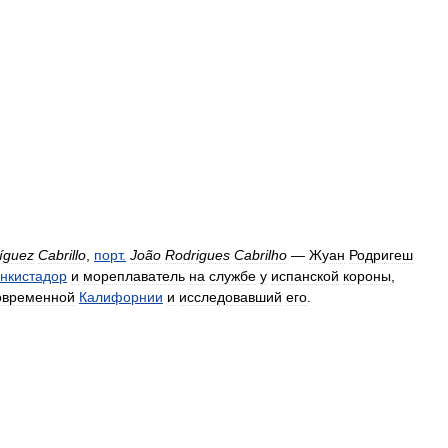
íguez
Cabrillo
,
порт
.
João
Rodrigues
Cabrilho
—
Жуан
Родригеш
онкистадор
и
мореплаватель
на
службе
у
испанской
короны
,
овременной
Калифорнии
и
исследовавший
его
.