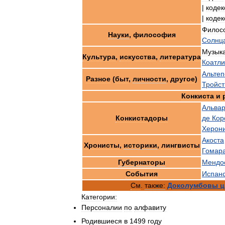
|
кодек
|
кодек
Филос
Науки
,
философия
Солнц
Музык
Культура
,
искусства
,
литература
Коатли
Альтеп
Разное
(
быт
,
личности
,
другое
)
Тройс
Конкиста
и
Альва
Конкистадоры
де
Кор
Херон
Акоста
Хронисты
,
историки
,
лингвисты
Гомар
Губернаторы
Мендо
События
Испан
См
.
также:
Доколумбовы
ц
Категории:
Персоналии
по
алфавиту
Родившиеся
в
1499
году