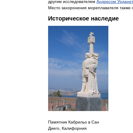
другим
исследователем
Андресом
Урдане
Место
захоронения
мореплавателя
также
Историческое
наследие
Памятник
Кабрильо
в
Сан
Диего
,
Калифорния