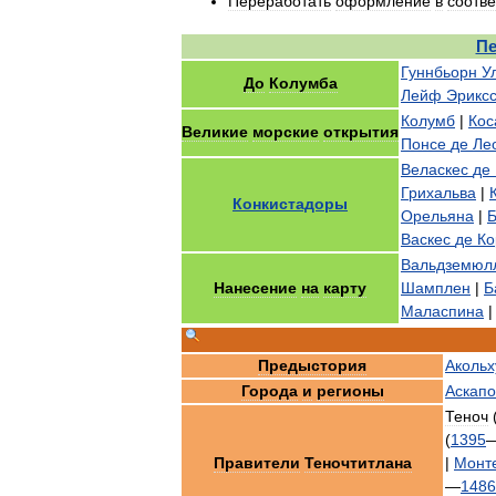
Переработать
оформление
в
соотве
Пе
Гуннбьорн
У
До
Колумба
Лейф
Эрикс
Колумб
|
Кос
Великие
морские
открытия
Понсе
де
Ле
Веласкес
де
Грихальва
|
Конкистадоры
Орельяна
|
Б
Васкес
де
Ко
Вальдземюл
Нанесение
на
карту
Шамплен
|
Б
Маласпина
Предыстория
Акольх
Города
и
регионы
Аскапо
Теноч
(
1395
Правители
Теночтитлана
|
Монт
—
1486