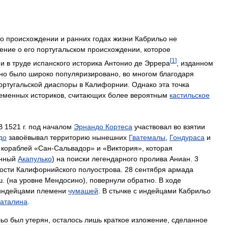
о
происхождении
и
ранних
годах
жизни
Кабрильо
не
ение
о
его
португальском
происхождении
,
которое
[
1
]
ии
в
труде
испанского
историка
Антонио
де
Эррера
,
изданном
но
было
широко
популяризировано
,
во
многом
благодаря
ортугальской
диаспоры
в
Калифорнии
.
Однако
эта
точка
еменных
историков
,
считающих
более
вероятным
кастильское
В
1521
г
.
под
началом
Эрнандо
Кортеса
участвовал
во
взятии
до
завоёвывал
территорию
нынешних
Гватемалы
,
Гондураса
и
кораблей
«
Сан
-
Сальвадор
»
и
«
Виктория
»,
которая
нный
Акапулько
)
на
поиски
легендарного
пролива
Аниан
.
3
ости
Калифорнийского
полуострова
.
28
сентября
армада
ш
. (
на
уровне
Мендосино
),
повернули
обратно
.
В
ходе
индейцами
племени
чумашей
.
В
стычке
с
индейцами
Кабрильо
аталина
.
льо
был
утерян
,
осталось
лишь
краткое
изложение
,
сделанное