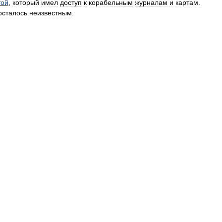
той
,
который
имел
доступ
к
корабельным
журналам
и
картам
.
осталось
неизвестным
.