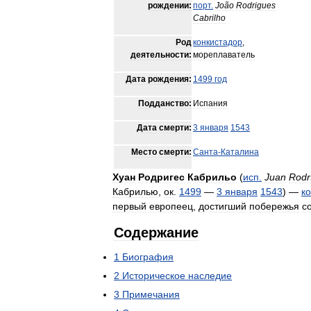
рождении:
порт
.
João
Rodrigues
Cabrilho
Род
конкистадор
,
деятельности:
мореплаватель
Дата
рождения:
1499
год
Подданство:
Испания
Дата
смерти:
3
января
1543
Место
смерти:
Санта
-
Каталина
Хуан
Родригес
Кабрильо
(
исп
.
Juan
Rodr
Кабрилью
,
ок
.
1499
—
3
января
1543
) —
к
первый
европеец
,
достигший
побережья
с
Содержание
1
Биография
2
Историческое
наследие
3
Примечания