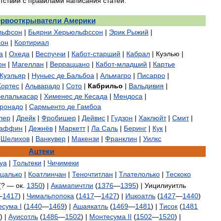
тствии
с
правилами
написания
статей
.
рвооткрыватели
Америки
льфсон
|
Бьярни
Херьюльфссон
|
Эрик
Рыжий
|
сон
|
Кортириал
а
|
Охеда
|
Веспуччи
|
Кабот
-
старший
|
Кабрал
|
Куэлью
|
он
|
Магеллан
|
Верраццано
|
Кабот
-
младший
|
Картье
Куэльяр
|
Нуньес
де
Бальбоа
|
Альмагро
|
Писарро
|
Кортес
|
Альварадо
|
Сото
|
Кабрильо
|
Вальдивия
|
елалькасар
|
Хименес
де
Кесада
|
Мендоса
|
ронадо
|
Сармьенто
де
Гамбоа
лер
|
Дрейк
|
Фробишер
|
Дейвис
|
Гудзон
|
Хаклюйт
|
Смит
|
аффин
|
Дежнёв
|
Маркетт
|
Ла
Саль
|
Беринг
|
Кук
|
|
Шелихов
|
Ванкувер
|
Макензи
|
Франклин
|
Уилкс
Ацтеки
уа
|
Тольтеки
|
Чичимеки
цалько
|
Коатлинчан
|
Теночтитлан
|
Тлателолько
|
Тескоко
(? —
ок
.
1350
) |
Акамапичтли
(
1376
—
1395
) |
Уицилиуитль
—
1417
) |
Чимальпопока
(
1417
—
1427
) |
Ицкоатль
(
1427
—
1440
)
есума
I
(
1440
—
1469
) |
Ашаякатль
(
1469
—
1481
) |
Тисок
(
1481
) |
Ауисотль
(
1486
—
1502
) |
Монтесума
II
(
1502
—
1520
) |