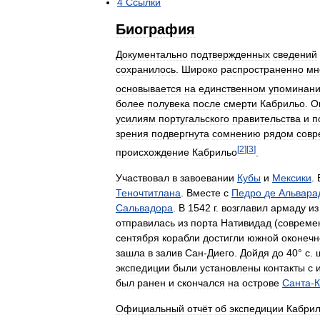
4
Ссылки
Биография
Документально
подтвержденных
сведений
сохранилось
.
Широко
распространенно
мн
основывается
на
единственном
упоминан
более
полувека
после
смерти
Кабрильо
.
О
усилиям
португальского
правительства
и
п
зрения
подвергнута
сомнению
рядом
совр
[
2
]
[
3
]
происхождение
Кабрильо
.
Участвовал
в
завоевании
Кубы
и
Мексики
.
Теночтитланa
.
Вместе
с
Педро
де
Альвара
Сальвадора
.
В
1542
г
.
возглавил
армаду
из
отправилась
из
порта
Нативидад
(
совреме
сентября
корабли
достигли
южной
оконечн
зашла
в
залив
Сан
-
Диего
.
Дойдя
до
40
°
с
.
экспедиции
были
установлены
контакты
с
был
ранен
и
скончался
на
острове
Санта
-
К
Официальный
отчёт
об
экспедиции
Кабри