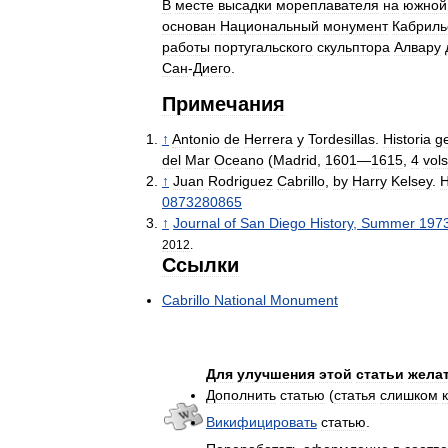
В
месте
высадки
мореплавателя
на
южной
основан
Национальный
монумент
Кабриль
работы
португальского
скульптора
Алвару
Сан
-
Диего
.
Примечания
↑
Antonio
de
Herrera
y
Tordesillas
.
Historia
g
del
Mar
Oceano
(
Madrid
,
1601
—
1615
,
4
vols
↑
Juan
Rodriguez
Cabrillo
,
by
Harry
Kelsey
.
H
0873280865
↑
Journal
of
San
Diego
History
,
Summer
197
2012
.
Ссылки
Cabrillo
National
Monument
Для
улучшения
этой
статьи
жела
Дополнить
статью
(
статья
слишком
Викифицировать
статью
.