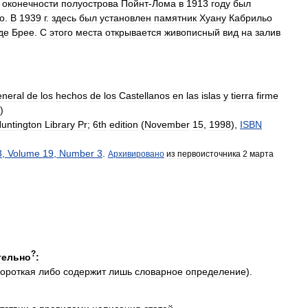
оконечности
полуострова
Пойнт
-
Лома
в
1913
году
был
о
.
В
1939
г
.
здесь
был
установлен
памятник
Хуану
Кабрильо
де
Брее
.
С
этого
места
открывается
живописный
вид
на
залив
eneral
de
los
hechos
de
los
Castellanos
en
las
islas
y
tierra
firme
)
untington
Library
Pr
;
6th
edition
(
November
15
,
1998
),
ISBN
3
,
Volume
19
,
Number
3
.
Архивировано
из
первоисточника
2
марта
?
тельно
:
короткая
либо
содержит
лишь
словарное
определение
).