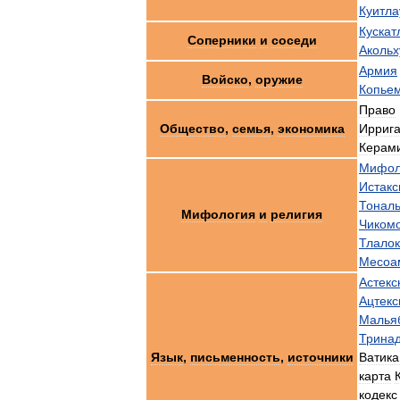
Куитла
Кускат
Соперники
и
соседи
Акольх
Армия
Войско
,
оружие
Копье
Право
Общество
,
семья
,
экономика
Ирриг
Керам
Мифол
Истакс
Тонал
Мифология
и
религия
Чикомо
Тлалок
Месоа
Астекс
Ацтекс
Малья
Трина
Язык
,
письменность
,
источники
Ватика
карта
кодекс