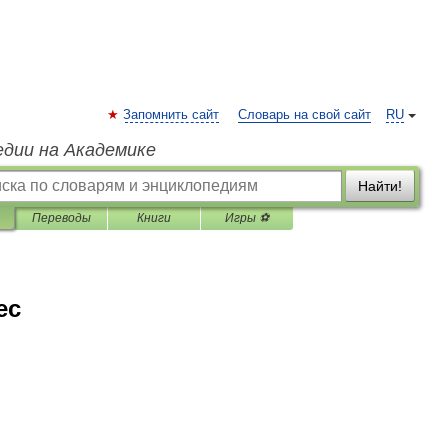
Запомнить сайт
Словарь на свой сайт
RU
едии на Академике
Найти!
Переводы
Книги
Игры ⚽
ес