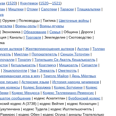
уак
(
1520
) |
Куаутемок
(
1520
—
1521
)
лан
|
Миштеки
|
Отоми
|
Сапотеки
|
Тараски
|
Тлашкальтеки
|
уа
|
Оружие
|
Полководцы
|
Тактика
|
Цветочные
войны
|
металка
|
Воины
-
орлы
|
Воины
-
ягуары
|
Экономика
|
Образование
|
Семья
|
Община
|
Дороги
|
ация
|
Каналы
|
Торговля
|
Земледелие
|
Скотоводство
|
ика
огия
ацтеков
|
Жертвоприношения
ацтеков
|
Ацтлан
|
Толлан
иуатль
|
Миктлан
|
Попокатепетль
|
Сенцон
Тоточтин
|
ьпоуалли
|
Тонатиу
|
Топильцин
Се
Акатль
Кецалькоатль
|
сток
|
Кетцалькоатль
|
Коатликуэ
|
Мишкоатль
|
Сипактли
|
|
Уицилопочтли
|
Чак
|
Эхекатль
|
Ометеотль
|
мериканская
игра
в
мяч
|
Темпло
Майор
|
День
Мёртвых
кое
письмо
|
Астекские
языки
|
История
народа
чичимеков
|
кие
кодексы
|
Кодекс
Борджиа
|
Кодекс
Ботурини
|
Кодекс
бекки
|
Кодекс
Мендоса
|
Кодекс
Теллериано
-
Ременсис
|
дцатое
сообщение
|
кодекс
Аскатитлан
|
Бурбонский
кодекс
|
нский
кодекс
A
(
3738
) |
кодекс
Вейтия
|
кодекс
Коскатцин
|
Куаутинчана
|
кодекс
Тудела
|
кодекс
Иштлильшочитль
|
Рамирес
|
кодекс
Обен
|
кодекс
Осуна
|
анналы
Тлателолько