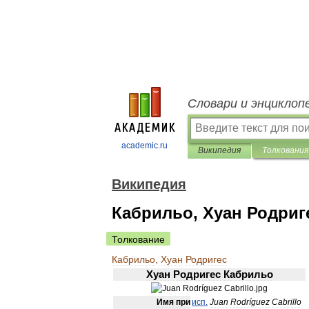
Словари и энциклоп
academic.ru
Википедия
Толкования
Википедия
Кабрильо, Хуан Родриг
Толкование
Кабрильо
,
Хуан
Родригес
Хуан
Родригес
Кабрильо
Имя
при
исп
.
Juan
Rodríguez
Cabrillo