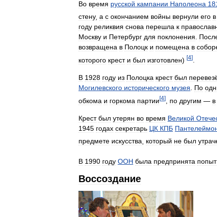
Во
время
русской
кампании
Наполеона
18
стену
,
а
с
окончанием
войны
вернули
его
в
году
реликвия
снова
перешла
к
православ
Москву
и
Петербург
для
поклонения
.
Посл
возвращена
в
Полоцк
и
помещена
в
собор
[
4
]
которого
крест
и
был
изготовлен
)
.
В
1928
году
из
Полоцка
крест
был
перевез
Могилевского
исторического
музея
.
По
од
[
4
]
обкома
и
горкома
партии
,
по
другим
—
в
Крест
был
утерян
во
время
Великой
Отече
1945
годах
секретарь
ЦК
КПБ
Пантелеймо
предмете
искусства
,
который
не
был
утрач
В
1990
году
ООН
была
предпринята
попыт
Воссоздание