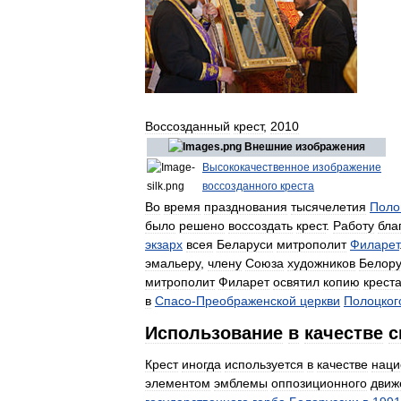
Воссозданный
крест
,
2010
Внешние
изображения
Высококачественное
изображение
воссозданного
креста
Во
время
празднования
тысячелетия
Поло
было
решено
воссоздать
крест
.
Работу
бла
экзарх
всея
Беларуси
митрополит
Филарет
эмальеру
,
члену
Союза
художников
Белору
митрополит
Филарет
освятил
копию
крест
в
Спасо
-
Преображенской
церкви
Полоцког
Использование
в
качестве
с
Крест
иногда
используется
в
качестве
наци
элементом
эмблемы
оппозиционного
движ