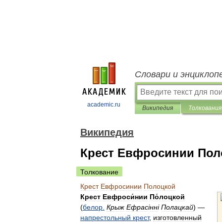
Словари и энциклоп
academic.ru
Википедия
Толкования
Википедия
Крест Евфросинии Пол
Толкование
Крест
Евфросинии
Полоцкой
Крест
Евфроси́нии
По́лоцкой
(
белор
.
Крыж
Ефрас
і
нн
і
Полацкай
) —
напрестольный
крест
,
изготовленный