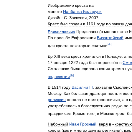
Изображение
креста
на
монете
Нацбанка
Беларуси
.
Дизайн:
С
.
Заскевич
,
2007
Крест
был
создан
в
1161
году
по
заказу
до
Брячиславича
Предславы
(
в
монашестве
Е
По
просьбе
Евфросинии
Византийский
имп
[
4
]
для
креста
некоторые
святыни
.
До
XIII
века
крест
хранился
в
Полоцке
,
а
п
17
января
1222
года
был
перевезён
в
Смо
Смоленске
была
сделана
копия
креста
ну
[
4
]
водосвятии
.
В
1514
году
Василий
III
,
захватив
Смоленс
Москву
.
Как
большая
драгоценность
и
вое
реликвия
попала
не
в
митрополичью
,
а
в
ц
употреблялась
в
богослужениях
редко
по
праздникам
.
Кроме
того
,
в
Мосвке
крест
б
Набожный
Иван
Грозный
,
веря
в
«
крестну
креста
(
как
и
многих
других
реликвий
),
взя