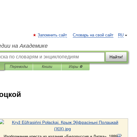
Запомнить сайт
Словарь на свой сайт
RU
едии на Академике
Найти!
Переводы
Книги
Игры ⚽
оцкой
[
1
]
Изображение
креста
из
издания
«
Белоруссия
и
Литва
»,
1889
'