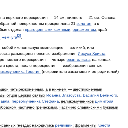
ина
верхнего
перекрестия
—
14
см
,
нижнего
—
21
см
.
Основа
обратной
поверхностям
прикреплена
21
золотая
,
а
к
был
отделан
драгоценными
камнями
,
орнаментом
;
край
[
2
]
й
жемчуга
.
т
собой
иконописную
композицию
—
великий
,
или
реста
размещены
поясные
изображения
Иисуса
Христа
,
ре
нижнего
перекрестия
—
четыре
евангелиста
;
на
концах
—
сти
креста
,
после
перекрестия
—
изображения
святых
ликомученика
Георгия
(
покровители
заказчицы
и
ее
родителей
)
ьшой
четырёхконечный
,
а
в
нижнем
—
шестиконечный
азы
отцов
церкви
святых
Иоанна
Златоуста
,
Василия
Великого
,
Павла
,
первомученика
Стефана
,
великомучеников
Димитрия
образком
частично
греческими
,
частично
славянскими
буквами
исанных
гнездах
находились
реликвии
:
фрагменты
Креста