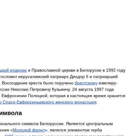
цкой
епархии
и
Православной
церкви
в
Белорусии
в
1992
году
гословил
иерусалимский
патриарх
Диодор
II
и
патриарший
.
Воссоздание
креста
было
поручено
брестскому
ювелиру
-
ссии
Николаю
Петровичу
Кузьмичу
.
24
августа
1997
года
а
Евфросинии
Полоцкой
,
которая
в
настоящее
время
хранится
о
Спасо
-
Евфросиньевского
женского
монастыря
.
имвола
онального
символа
Белоруссии
.
Является
центральным
ения
«
Молодой
фронт
»,
являлся
элементом
герба