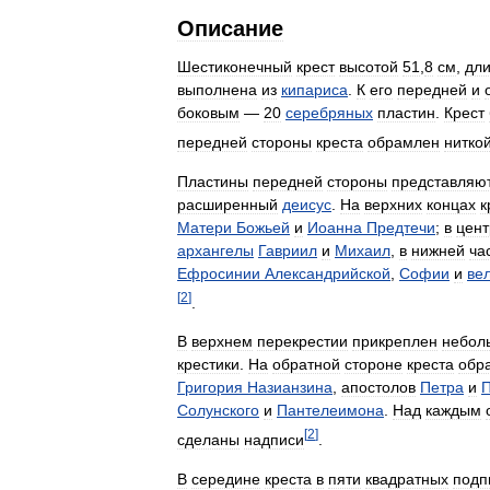
Описание
Шестиконечный
крест
высотой
51
,
8
см
,
дл
выполнена
из
кипариса
.
К
его
передней
и
боковым
—
20
серебряных
пластин
.
Крест
передней
стороны
креста
обрамлен
нитко
Пластины
передней
стороны
представляю
расширенный
деисус
.
На
верхних
концах
к
Матери
Божьей
и
Иоанна
Предтечи
;
в
цент
архангелы
Гавриил
и
Михаил
,
в
нижней
ча
Ефросинии
Александрийской
,
Софии
и
ве
[
2
]
.
В
верхнем
перекрестии
прикреплен
небол
крестики
.
На
обратной
стороне
креста
обр
Григория
Назианзина
,
апостолов
Петра
и
Солунского
и
Пантелеимона
.
Над
каждым
[
2
]
сделаны
надписи
.
В
середине
креста
в
пяти
квадратных
подп