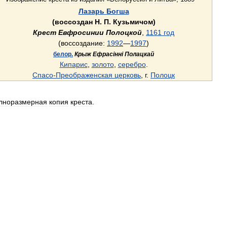
Лазарь
Богша
(
воссоздан
Н
.
П
.
Кузьмичом
)
Крест
Евфросинии
Полоцкой
,
1161
год
(
воссоздание:
1992
—
1997
)
белор
.
Крыж
Ефрас
і
нн
і
Полацкай
Кипарис
,
золото
,
серебро
.
Спасо
-
Преображенская
церковь
,
г
.
Полоцк
лноразмерная
копия
креста
.