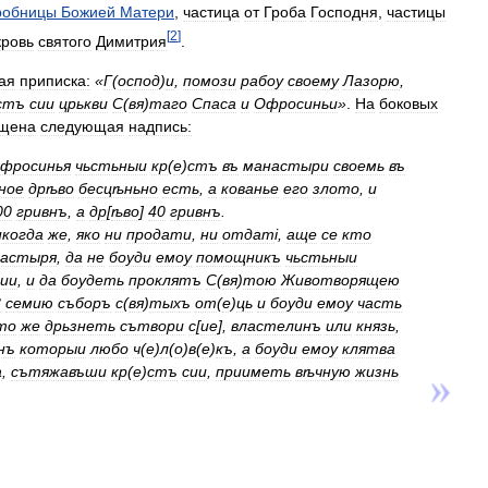
робницы
Божией
Матери
,
частица
от
Гроба
Господня
,
частицы
[
2
]
кровь
святого
Димитрия
.
ая
приписка:
«
Г
(
оспод
)
и
,
помози
рабоу
своему
Лазорю
,
стъ
сии
црькви
С
(
вя
)
таго
Спаса
и
Офросиньи
»
.
На
боковых
щена
следующая
надпись:
фросинья
чьстьныи
кр
(
е
)
стъ
въ
манастыри
своемь
въ
ное
дрѣво
бесцѣньно
есть
,
а
кованье
его
злото
,
и
00
гривнъ
,
а
др
[
ѣво
]
40
гривнъ
.
икогда
же
,
яко
ни
продати
,
ни
отдат
і,
аще
се
кто
астыря
,
да
не
боуди
емоу
помощникъ
чьстьныи
ии
,
и
да
боудеть
проклятъ
С
(
вя
)
тою
Животворящею
8
семию
съборъ
с
(
вя
)
тыхъ
от
(
е
)
ць
и
боуди
емоу
часть
то
же
дрьзнеть
сътвори
с
[
ие
],
властелинъ
или
князь
,
нъ
которыи
любо
ч
(
е
)
л
(
о
)
в
(
е
)
къ
,
а
боуди
емоу
клятва
а
,
сътяжавъши
кр
(
е
)
стъ
сии
,
прииметь
вѣчную
жизнь