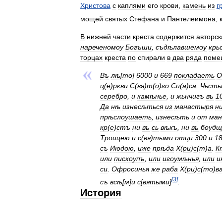
Христова
с
каплями
его
крови
,
камень
из
г
мощей
святых
Стефана
и
Пантелеимона
,
В
нижней
части
креста
содержится
авторск
нареченомоу
Богъши
,
съдѣлавшемоу
крь
торцах
креста
по
спирали
в
два
ряда
поме
Въ
лѣ
[
то
]
6000
и
669
покладаеть
О
ц
(
е
)
ркви
С
(
вя
)
т
(
о
)
го
Сп
(
а
)
са
.
Чьсть
серебро
,
и
камѣнье
,
и
жьнчигъ
въ
1
Да
нѣ
изнесѣться
из
манастыря
н
прѣслоушаеть
,
изнесѣть
и
от
ман
кр
(
е
)
стъ
ни
въ
сь
вѣкъ
,
ни
въ
боудщ
Троицею
и
с
(
вя
)
тыми
отци
300
и
1
съ
Июдою
,
иже
прѣда
Х
(
ри
)
с
(
т
)
а
.
К
или
пискоупъ
,
или
игоумѣнья
,
или
и
си
.
Офросинья
же
раба
Х
(
ри
)
с
(
то
)
в
[
3
]
съ
всѣ
[
м
]
и
с
[
вятыми
]
.
История