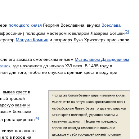
чери
полоцкого
князя
Георгия
Всеславича
,
внучки
Всеслава
[
2
]
вфросинии
)
полоцким
мастером
-
ювелиром
Лазарем
Богшей
.
ератор
Мануил
Комнин
и
патриарх
Лука
Хризоверх
присылали
осле
его
захвата
смоленским
князем
Мстиславом
Давыдовичем
ленск
,
где
находился
до
начала
XVI
века
.
В
1495
году
в
жная
для
того
,
чтобы
не
опускать
ценный
крест
в
воду
при
к
,
вывез
крест
в
«
Когда
же
боголубезный
царь
и
великий
князь
,
нный
трофей
мысля
итти
на
оступников
крестианския
веры
арскую
казну
и
на
безбожную
Литву
,
бе
же
тогда
в
его
царской
самым
большим
казне
крест
полотцкий
,
украшен
златом
и
[
4
]
ыл
реставрирован
.
камением
драгим
...
Нецыи
же
поведают:
впрежнии
некогда
смолняне
и
полочане
ю
силу
»
полоцкого
держаше
у
себя
государей
князей
по
своим
л
его
в
поход
на