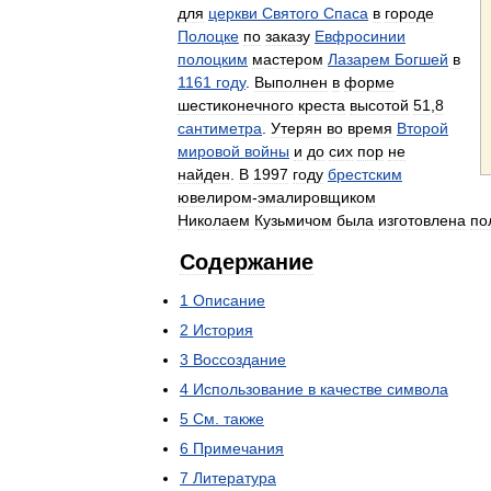
для
церкви
Святого
Спаса
в
городе
Полоцке
по
заказу
Евфросинии
полоцким
мастером
Лазарем
Богшей
в
1161
году
.
Выполнен
в
форме
шестиконечного
креста
высотой
51
,
8
сантиметра
.
Утерян
во
время
Второй
мировой
войны
и
до
сих
пор
не
найден
.
В
1997
году
брестским
ювелиром
-
эмалировщиком
Николаем
Кузьмичом
была
изготовлена
по
Содержание
1
Описание
2
История
3
Воссоздание
4
Использование
в
качестве
символа
5
См
.
также
6
Примечания
7
Литература