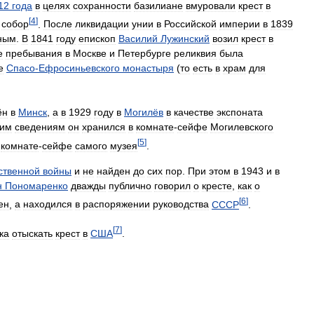
12
года
в
целях
сохранности
базилиане
вмуровали
крест
в
[
4
]
собор
.
После
ликвидации
унии
в
Российской
империи
в
1839
ным
.
В
1841
году
епископ
Василий
Лужинский
возил
крест
в
е
пребывания
в
Москве
и
Петербурге
реликвия
была
е
Спасо
-
Ефросиньевского
монастыря
(
то
есть
в
храм
для
ён
в
Минск
,
а
в
1929
году
в
Могилёв
в
качестве
экспоната
ним
сведениям
он
хранился
в
комнате
-
сейфе
Могилевского
[
5
]
комнате
-
сейфе
самого
музея
.
ственной
войны
и
не
найден
до
сих
пор
.
При
этом
в
1943
и
в
н
Пономаренко
дважды
публично
говорил
о
кресте
,
как
о
[
6
]
ен
,
а
находился
в
распоряжении
руководства
СССР
.
[
7
]
ка
отыскать
крест
в
США
.