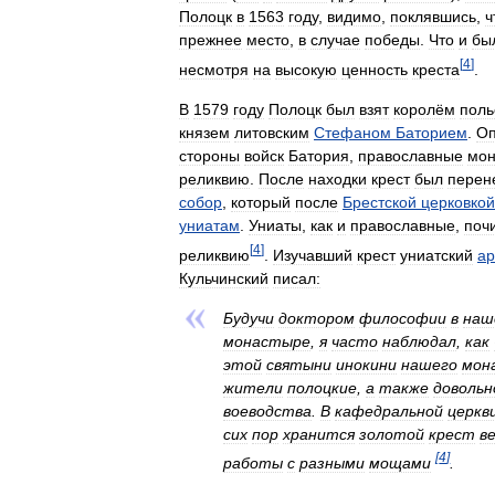
Полоцк
в
1563
году
,
видимо
,
поклявшись
,
ч
прежнее
место
,
в
случае
победы
.
Что
и
бы
[
4
]
несмотря
на
высокую
ценность
креста
.
В
1579
году
Полоцк
был
взят
королём
поль
князем
литовским
Стефаном
Баторием
.
Оп
стороны
войск
Батория
,
православные
мон
реликвию
.
После
находки
крест
был
перен
собор
,
который
после
Брестской
церковкой
униатам
.
Униаты
,
как
и
православные
,
поч
[
4
]
реликвию
.
Изучавший
крест
униатский
ар
Кульчинский
писал:
Будучи
доктором
философии
в
наш
монастыре
,
я
часто
наблюдал
,
как
этой
святыни
инокини
нашего
мон
жители
полоцкие
,
а
также
довольн
воеводства
.
В
кафедральной
церкв
сих
пор
хранится
золотой
крест
в
[
4
]
работы
с
разными
мощами
.