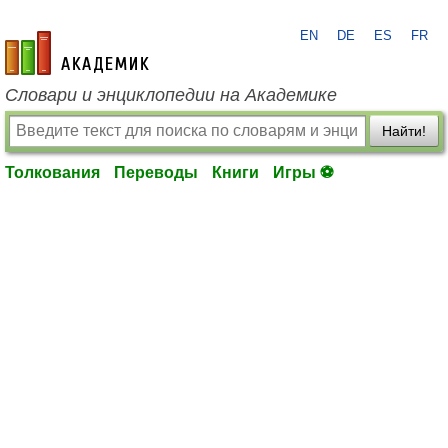
EN
DE
ES
FR
academic.ru
Словари и энциклопедии на Академике
Найти!
Толкования
Переводы
Книги
Игры ⚽