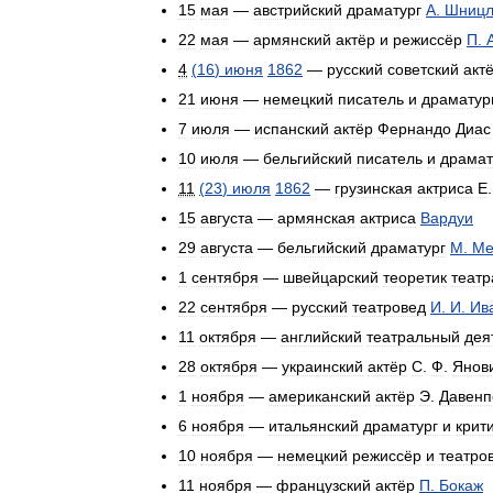
15
мая
—
австрийский
драматург
А
.
Шницл
22
мая
—
армянский
актёр
и
режиссёр
П
.
4
(
16
)
июня
1862
—
русский
советский
акт
21
июня
—
немецкий
писатель
и
драматур
7
июля
—
испанский
актёр
Фернандо
Диас
10
июля
—
бельгийский
писатель
и
драмат
11
(
23
)
июля
1862
—
грузинская
актриса
Е
15
августа
—
армянская
актриса
Вардуи
29
августа
—
бельгийский
драматург
М
.
Ме
1
сентября
—
швейцарский
теоретик
театр
22
сентября
—
русский
театровед
И
.
И
.
Ив
11
октября
—
английский
театральный
дея
28
октября
—
украинский
актёр
С
.
Ф
.
Янов
1
ноября
—
американский
актёр
Э
.
Давенп
6
ноября
—
итальянский
драматург
и
крит
10
ноября
—
немецкий
режиссёр
и
театро
11
ноября
—
французский
актёр
П
.
Бокаж