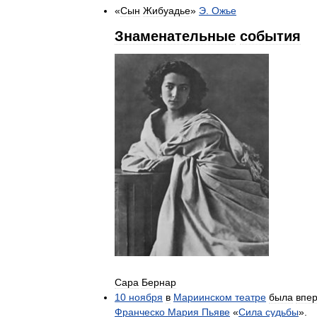
«
Сын
Жибуадье
»
Э
.
Ожье
Знаменательные
события
Сара
Бернар
10
ноября
в
Мариинском
театре
была
впе
Франческо
Мария
Пьяве
«
Сила
судьбы
».