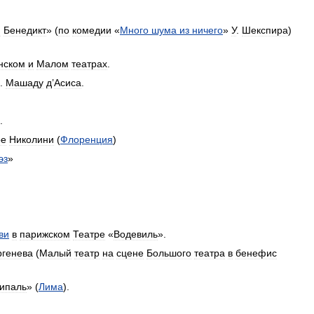
и
Бенедикт
» (
по
комедии
«
Много
шума
из
ничего
»
У
.
Шекспира
)
нском
и
Малом
театрах
.
.
Машаду
д
’
Асиса
.
.
ре
Николини
(
Флоренция
)
эз
»
ви
в
парижском
Театре
«
Водевиль
».
ргенева
(
Малый
театр
на
сцене
Большого
театра
в
бенефис
ипаль
» (
Лима
).