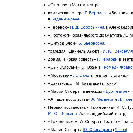
«
Отелло
»
в
Малом
театре
комическая
опера
Г
.
Берлиоза
«
Беатриче
в
Баден
-
Бадене
.
«
Ребенок
»
П
.
Д
.
Боборыкина
в
Александри
«
Протокол
»
бразильского
драматурга
Ж
.
М
«
Сигурд
Злой
»
Б
.
Бьёрнсона
.
трагедия
«
Даниель
Хьюрт
»
Й
.
Ю
.
Векселля
драма
«
Гибкая
совесть
»
Г
.
Герарди
в
Теат
«
Сын
Жибуайе
»
Э
.
Ожье
в
«
Комеди
Франс
«
Мостовая
»
Ж
.
Санд
в
Театре
«
Жимназ
»
«
Бэнтэкодзо
»
М
.
Каватакэ
(
в
Токио
)
«
Мария
Стюарт
»
в
венском
«
Бургтеатре
»
«
Атташе
посольства
»
А
.
Мельяка
и
Л
.
Гале
Первая
постановка
«
Нахлебника
»
И
.
С
.
Ту
М
.
С
.
Щепкина
;
Александрийский
театр
).
«
Три
вдовы
»
М
.
А
.
Сегура
в
Театре
«
Принс
«
Мария
Стюарт
»
Ю
.
Словацкого
(
Львов
)