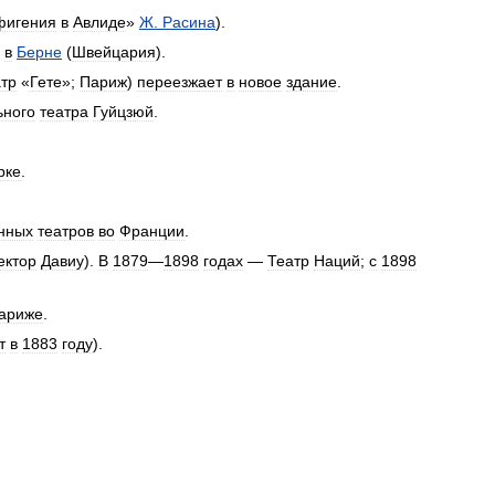
фигения
в
Авлиде
»
Ж
.
Расина
).
»
в
Берне
(
Швейцария
).
тр
«
Гете
»;
Париж
)
переезжает
в
новое
здание
.
ьного
театра
Гуйцзюй
.
рке
.
нных
театров
во
Франции
.
ектор
Давиу
).
В
1879
—
1898
годах
—
Театр
Наций
;
с
1898
ариже
.
т
в
1883
году
).