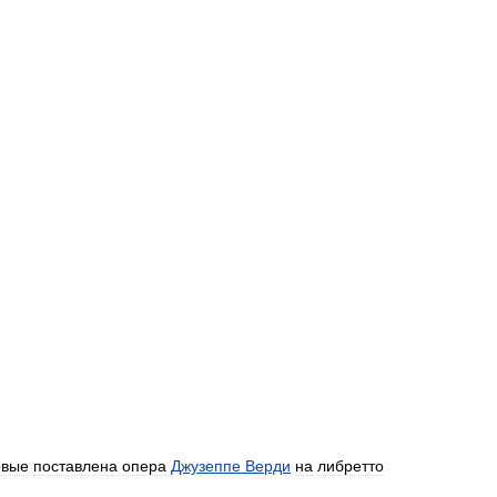
рвые
поставлена
опера
Джузеппе
Верди
на
либретто