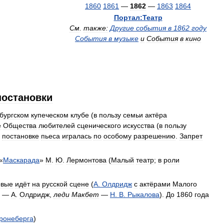
1860
1861
—
1862
—
1863
1864
Портал:Театр
См
.
также:
Другие
события
в
1862
году
События
в
музыке
и
События
в
кино
постановки
бургском
купеческом
клубе
(
в
пользу
семьи
актёра
е
Общества
любителей
сценического
искусства
(
в
пользу
постановке
пьеса
игралась
по
особому
разрешению
.
Запрет
«
Маскарада
»
М
.
Ю
.
Лермонтова
(
Малый
театр
;
в
роли
рвые
идёт
на
русской
сцене
(
А
.
Олдридж
с
актёрами
Малого
—
А
.
Олдридж
,
леди
Макбет
—
Н
.
В
.
Рыкалова
).
До
1860
года
ронеберга
)