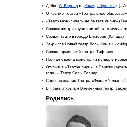
Дебют
С
.
Бернар
в
«
Комеди
Франсэз
» («
И
Открытие
Театра
«
Театральное
общество
«
Театр
мюнисипаль
де
ла
гете
лирик
» (
Теа
Создаются
три
труппы
китайского
музыкал
Создан
театр
в
городе
Виктория
(
Канада
)
Закрылся
Новый
театр
Лоры
Кин
в
Нью
-
Йо
Создан
армянский
театр
в
Тифлисе
Полная
отмена
монополии
привилегирова
Открытие
«
Театра
лирик
»
в
Париже
(
архит
года
—
Театр
Сары
Бернар
.
Снесено
здание
Театра
«
Фюнамбюль
»
в
П
В
Праге
открылся
Временный
театр
(
закры
Родились