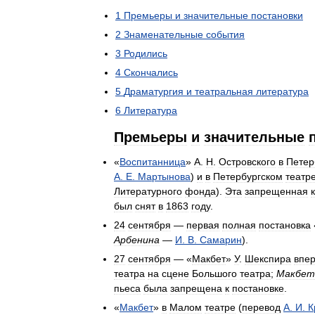
1
Премьеры
и
значительные
постановки
2
Знаменательные
события
3
Родились
4
Скончались
5
Драматургия
и
театральная
литература
6
Литература
Премьеры
и
значительные
«
Воспитанница
»
А
.
Н
.
Островского
в
Петер
А
.
Е
.
Мартынова
)
и
в
Петербургском
театр
Литературного
фонда
).
Эта
запрещенная
к
был
снят
в
1863
году
.
24
сентября
—
первая
полная
постановка
Арбенина
—
И
.
В
.
Самарин
).
27
сентября
— «
Макбет
»
У
.
Шекспира
впе
театра
на
сцене
Большого
театра
;
Макбет
пьеса
была
запрещена
к
постановке
.
«
Макбет
»
в
Малом
театре
(
перевод
А
.
И
.
К