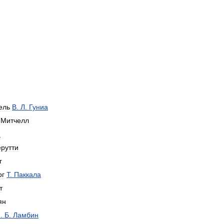
ель
В
.
Л
.
Гуниa
.
Митчелл
н
рутти
г
рг
Т
.
Паккала
т
ян
П
.
Б
.
Ламбин