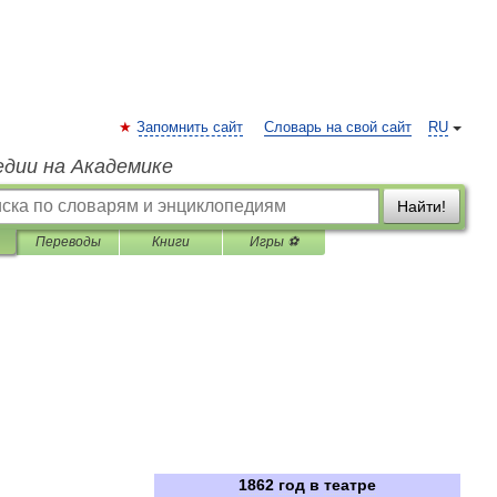
Запомнить сайт
Словарь на свой сайт
RU
едии на Академике
Найти!
Переводы
Книги
Игры ⚽
1862
год
в
театре