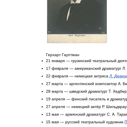
Герхарт
Гауптман
21
января
—
грузинский
театральный
деят
17
февраля
—
американский
драматург
Л
22
февраля
—
немецкая
актриса
Л
.
Дюмо
27
марта
—
аргентинский
композитор
А
.
Бе
28
марта
—
шведский
драматург
Т
.
Хедбер
19
апреля
—
финский
писатель
и
драмату
27
апреля
—
немецкий
актёр
Р
.
Шильдкрау
13
мая
—
армянский
драматург
С
.
А
.
Тара
15
мая
—
русский
театральный
художник