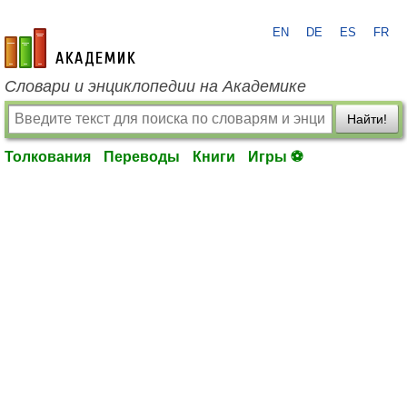
EN
DE
ES
FR
academic.ru
Словари и энциклопедии на Академике
Найти!
Толкования
Переводы
Книги
Игры ⚽