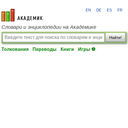
EN
DE
ES
FR
academic.ru
Словари и энциклопедии на Академике
Найти!
Толкования
Переводы
Книги
Игры ⚽