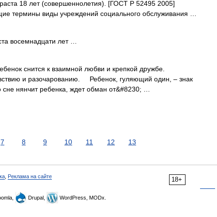
аста 18 лет (совершеннолетия). [ГОСТ Р 52495 2005]
ие термины виды учреждений социального обслуживания …
ста восемнадцати лет …
енок снится к взаимной любви и крепкой дружбе.
вствию и разочарованию. Ребенок, гуляющий один, – знак
сне нянчит ребенка, ждет обман от&#8230; …
7
8
9
10
11
12
13
ка
,
Реклама на сайте
18+
omla,
Drupal,
WordPress, MODx.