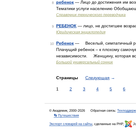
ребенок
— Лицо до достижения им возр
8
Тематики услуги населению Обобщающ
Справочник технического переводчика
РЕБЕНОК
— лицо, не достигшее возра
9
Юридическая энциклопедия
Ребенок
— Веселый, симпатичный реб
10
Плачущий ребенок – к плохому самочу
независимости. Женщину, которая во 
Большой универсальный сонник
Страницы
Следующая
→
1
2
3
4
5
6
© Академик, 2000-2026
Обратная связь:
Техподдерж
👣 Путешествия
Экспорт словарей на сайты
, сделанные на PHP,
Jo