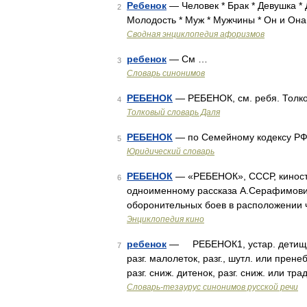
Ребенок
— Человек * Брак * Девушка * 
2
Молодость * Муж * Мужчины * Он и Она 
Сводная энциклопедия афоризмов
ребенок
— См …
3
Словарь синонимов
РЕБЕНОК
— РЕБЕНОК, см. ребя. Толко
4
Толковый словарь Даля
РЕБЕНОК
— по Семейному кодексу РФ 
5
Юридический словарь
РЕБЕНОК
— «РЕБЕНОК», СССР, киностуд
6
одноименному рассказа А.Серафимович
оборонительных боев в расположении ч
Энциклопедия кино
ребенок
— РЕБЕНОК1, устар. детище, ус
7
разг. малолеток, разг., шутл. или пренеб
разг. сниж. дитенок, разг. сниж. или тра
Словарь-тезаурус синонимов русской речи