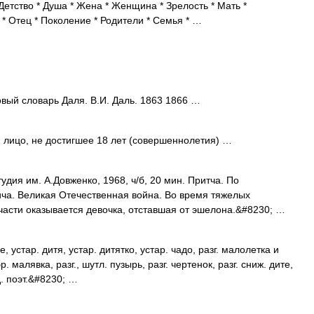
Детство * Душа * Жена * Женщина * Зрелость * Мать *
* Отец * Поколение * Родители * Семья * …
вый словарь Даля. В.И. Даль. 1863 1866 …
лицо, не достигшее 18 лет (совершеннолетия) …
ия им. А.Довженко, 1968, ч/б, 20 мин. Притча. По
а. Великая Отечественная война. Во время тяжелых
асти оказывается девочка, отставшая от эшелона.&#8230; …
тар. дитя, устар. дитятко, устар. чадо, разг. малолетка и
р. малявка, разг., шутл. пузырь, разг. чертенок, разг. сниж. дите,
д. поэт.&#8230; …