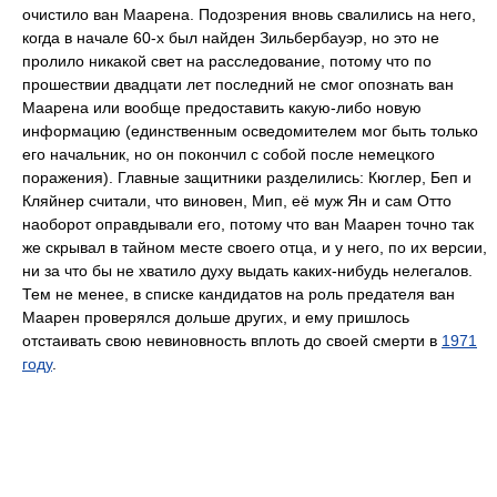
очистило ван Маарена. Подозрения вновь свалились на него,
когда в начале 60-х был найден Зильбербауэр, но это не
пролило никакой свет на расследование, потому что по
прошествии двадцати лет последний не смог опознать ван
Маарена или вообще предоставить какую-либо новую
информацию (единственным осведомителем мог быть только
его начальник, но он покончил с собой после немецкого
поражения). Главные защитники разделились: Кюглер, Беп и
Кляйнер считали, что виновен, Мип, её муж Ян и сам Отто
наоборот оправдывали его, потому что ван Маарен точно так
же скрывал в тайном месте своего отца, и у него, по их версии,
ни за что бы не хватило духу выдать каких-нибудь нелегалов.
Тем не менее, в списке кандидатов на роль предателя ван
Маарен проверялся дольше других, и ему пришлось
отстаивать свою невиновность вплоть до своей смерти в
1971
году
.