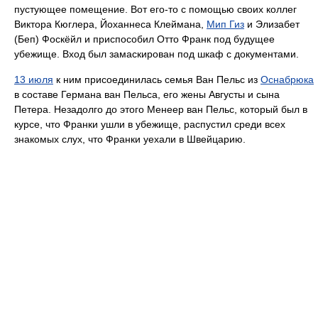
пустующее помещение. Вот его-то с помощью своих коллег
Виктора Кюглера, Йоханнеса Клеймана,
Мип Гиз
и Элизабет
(Беп) Фоскёйл и приспособил Отто Франк под будущее
убежище. Вход был замаскирован под шкаф с документами.
13 июля
к ним присоединилась семья Ван Пельс из
Оснабрюка
в составе Германа ван Пельса, его жены Августы и сына
Петера. Незадолго до этого Менеер ван Пельс, который был в
курсе, что Франки ушли в убежище, распустил среди всех
знакомых слух, что Франки уехали в Швейцарию.