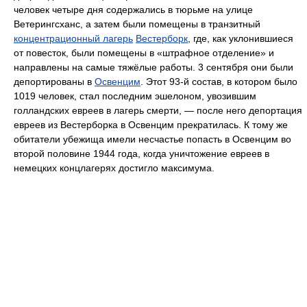
человек четыре дня содержались в тюрьме на улице
Ветерингсханс, а затем были помещены в транзитный
концентрационный лагерь
Вестерборк
, где, как уклонившиеся
от повесток, были помещены в «штрафное отделение» и
направлены на самые тяжёлые работы. 3 сентября они были
депортированы в
Освенцим
. Этот 93-й состав, в котором было
1019 человек, стал последним эшелоном, увозившим
голландских евреев в лагерь смерти, — после него депортация
евреев из Вестерборка в Освенцим прекратилась. К тому же
обитатели убежища имели несчастье попасть в Освенцим во
второй половине 1944 года, когда уничтожение евреев в
немецких концлагерях достигло максимума.