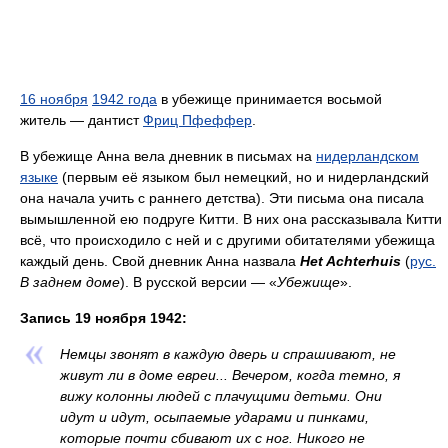
16 ноября
1942 года
в убежище принимается восьмой
житель — дантист
Фриц Пфеффер
.
В убежище Анна вела дневник в письмах на
нидерландском
языке
(первым её языком был немецкий, но и нидерландский
она начала учить с раннего детства). Эти письма она писала
вымышленной ею подруге Китти. В них она рассказывала Китти
всё, что происходило с ней и с другими обитателями убежища
каждый день. Свой дневник Анна назвала
Het Achterhuis
(
рус.
В заднем доме
). В русской версии — «
Убежище
».
Запись 19 ноября 1942:
Немцы звонят в каждую дверь и спрашивают, не
живут ли в доме евреи... Вечером, когда темно, я
вижу колонны людей с плачущими детьми. Они
идут и идут, осыпаемые ударами и пинками,
которые почти сбивают их с ног. Никого не