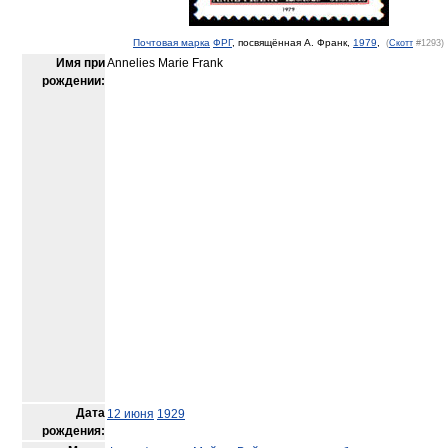
Почтовая марка
ФРГ
, посвящённая А. Франк,
1979
,
(
Скотт
#1293)
Имя при
Annelies Marie Frank
рождении:
Дата
12 июня
1929
рождения: