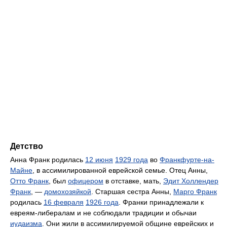
Детство
Анна Франк родилась
12 июня
1929 года
во
Франкфурте-на-
Майне
, в ассимилированной еврейской семье. Отец Анны,
Отто Франк
, был
офицером
в отставке, мать,
Эдит Холлендер
Франк
, —
домохозяйкой
. Старшая сестра Анны,
Марго Франк
родилась
16 февраля
1926 года
. Франки принадлежали к
евреям-либералам и не соблюдали традиции и обычаи
иудаизма
. Они жили в ассимилируемой общине еврейских и