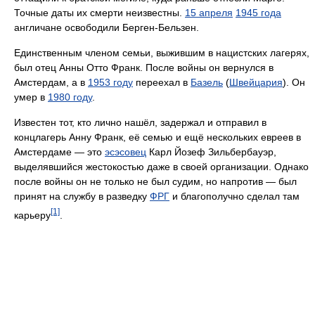
Точные даты их смерти неизвестны.
15 апреля
1945 года
англичане освободили Берген-Бельзен.
Единственным членом семьи, выжившим в нацистских лагерях,
был отец Анны Отто Франк. После войны он вернулся в
Амстердам, а в
1953 году
переехал в
Базель
(
Швейцария
). Он
умер в
1980 году
.
Известен тот, кто лично нашёл, задержал и отправил в
концлагерь Анну Франк, её семью и ещё нескольких евреев в
Амстердаме — это
эсэсовец
Карл Йозеф Зильбербауэр,
выделявшийся жестокостью даже в своей организации. Однако
после войны он не только не был судим, но напротив — был
принят на службу в разведку
ФРГ
и благополучно сделал там
[1]
карьеру
.