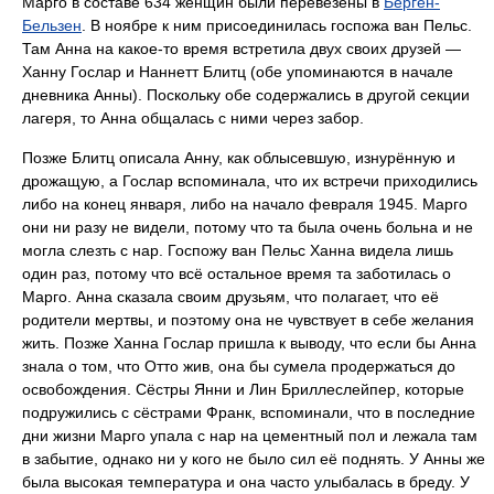
Марго в составе 634 женщин были перевезены в
Берген-
Бельзен
. В ноябре к ним присоединилась госпожа ван Пельс.
Там Анна на какое-то время встретила двух своих друзей —
Ханну Гослар и Наннетт Блитц (обе упоминаются в начале
дневника Анны). Поскольку обе содержались в другой секции
лагеря, то Анна общалась с ними через забор.
Позже Блитц описала Анну, как облысевшую, изнурённую и
дрожащую, а Гослар вспоминала, что их встречи приходились
либо на конец января, либо на начало февраля 1945. Марго
они ни разу не видели, потому что та была очень больна и не
могла слезть с нар. Госпожу ван Пельс Ханна видела лишь
один раз, потому что всё остальное время та заботилась о
Марго. Анна сказала своим друзьям, что полагает, что её
родители мертвы, и поэтому она не чувствует в себе желания
жить. Позже Ханна Гослар пришла к выводу, что если бы Анна
знала о том, что Отто жив, она бы сумела продержаться до
освобождения. Сёстры Янни и Лин Бриллеслейпер, которые
подружились с сёстрами Франк, вспоминали, что в последние
дни жизни Марго упала с нар на цементный пол и лежала там
в забытие, однако ни у кого не было сил её поднять. У Анны же
была высокая температура и она часто улыбалась в бреду. У