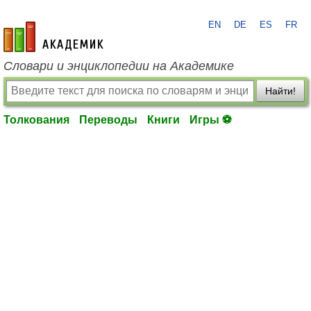
EN
DE
ES
FR
academic.ru
Словари и энциклопедии на Академике
Найти!
Толкования
Переводы
Книги
Игры ⚽