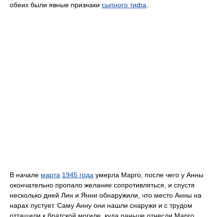
обеих были явные признаки
сыпного тифа
.
В начале
марта
1945 года
умерла Марго, после чего у Анны
окончательно пропало желание сопротивляться, и спустя
несколько дней Лин и Янни обнаружили, что место Анны на
нарах пустует. Саму Анну они нашли снаружи и с трудом
оттащили к братской могиле, куда раньше отнесли Марго.