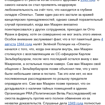
самого начала он стал проявлять нездоровую
любознательность на счёт того, что находится в глубине
складов «Опекты». Также один раз его застали за кражей
канцелярских принадлежностей, однако самый поразительный
случай произошёл, когда ван Маарен внезапно
поинтересовался у других сотрудников, приходил ли Отто
Франк в фирму, хотя он совершенно не мог знать этого имени.
Особое внимание заслуживает факт, что в тот памятный день
4
августа
1944 года
налёт Зелёной Полиции на «Опекту»
начался с того, что, когда они вошли внутрь, ван Маарен
столкнулся с возглавляющим их СС-офицером Карлом
Зильбербауэром, после чего последний остался внизу с ван
Маареном, а остальные пошли наверх. Сам ван Маарен своё
общение с Зильбербауэром позже объяснил тем, что у него
были небольшие связи в гестапо. Так это или нет, но все
послевоенные расследования по розыску предателя
оправдали его. Сам ван Маарен позже признал, что он
догадывался о наличии тайных помещений в здании.
Организация PRA (Политическая Ветвь Расследований) не
смогла выдвинуть против него полное обвинение из-за
нехватки доказательств. Слушанье дела
1949 года
полностью