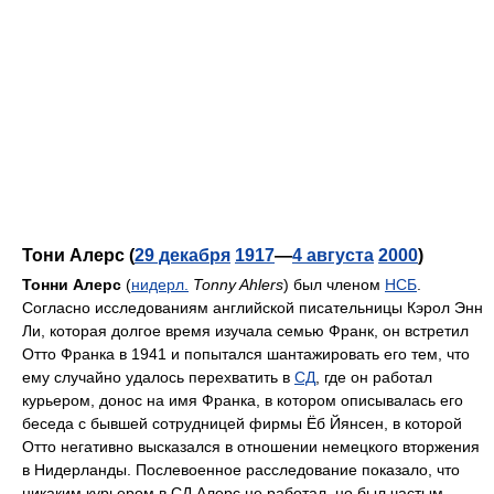
Тони Алерс (
29 декабря
1917
—
4 августа
2000
)
Тонни Алерс
(
нидерл.
Tonny Ahlers
) был членом
НСБ
.
Согласно исследованиям английской писательницы Кэрол Энн
Ли, которая долгое время изучала семью Франк, он встретил
Отто Франка в 1941 и попытался шантажировать его тем, что
ему случайно удалось перехватить в
СД
, где он работал
курьером, донос на имя Франка, в котором описывалась его
беседа с бывшей сотрудницей фирмы Ёб Йянсен, в которой
Отто негативно высказался в отношении немецкого вторжения
в Нидерланды. Послевоенное расследование показало, что
никаким курьером в СД Алерс не работал, но был частым