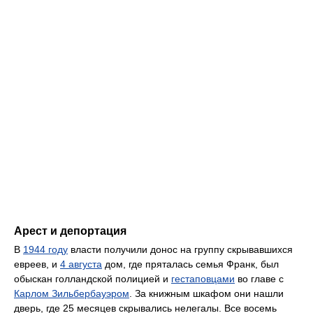
Арест и депортация
В
1944 году
власти получили донос на группу скрывавшихся
евреев, и
4 августа
дом, где пряталась семья Франк, был
обыскан голландской полицией и
гестаповцами
во главе с
Карлом Зильбербауэром
. За книжным шкафом они нашли
дверь, где 25 месяцев скрывались нелегалы. Все восемь