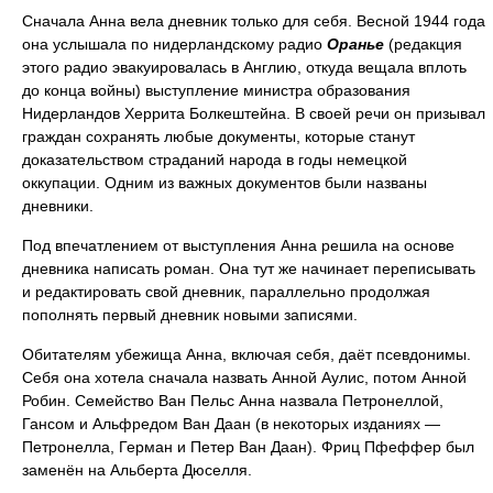
Сначала Анна вела дневник только для себя. Весной 1944 года
она услышала по нидерландскому радио
Оранье
(редакция
этого радио эвакуировалась в Англию, откуда вещала вплоть
до конца войны) выступление министра образования
Нидерландов Херрита Болкештейна. В своей речи он призывал
граждан сохранять любые документы, которые станут
доказательством страданий народа в годы немецкой
оккупации. Одним из важных документов были названы
дневники.
Под впечатлением от выступления Анна решила на основе
дневника написать роман. Она тут же начинает переписывать
и редактировать свой дневник, параллельно продолжая
пополнять первый дневник новыми записями.
Обитателям убежища Анна, включая себя, даёт псевдонимы.
Себя она хотела сначала назвать Анной Аулис, потом Анной
Робин. Семейство Ван Пельс Анна назвала Петронеллой,
Гансом и Альфредом Ван Даан (в некоторых изданиях —
Петронелла, Герман и Петер Ван Даан). Фриц Пфеффер был
заменён на Альберта Дюселля.