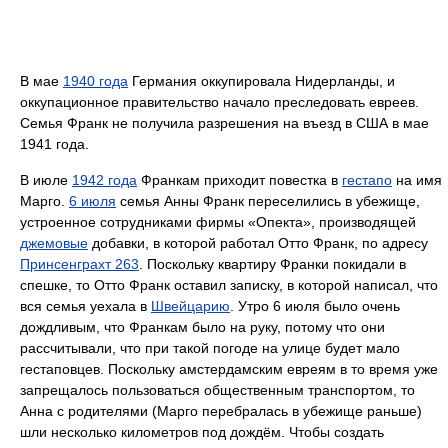
В мае
1940 года
Германия оккупировала Нидерланды, и
оккупационное правительство начало преследовать евреев.
Семья Франк не получила разрешения на въезд в США в мае
1941 года.
В июле
1942 года
Франкам приходит повестка в
гестапо
на имя
Марго.
6 июля
семья Анны Франк переселились в убежище,
устроенное сотрудниками фирмы «Опекта», производящей
джемовые
добавки, в которой работал Отто Франк, по адресу
Принсенграхт 263
. Поскольку квартиру Франки покидали в
спешке, то Отто Франк оставил записку, в которой написал, что
вся семья уехала в
Швейцарию
. Утро 6 июля было очень
дождливым, что Франкам было на руку, потому что они
рассчитывали, что при такой погоде на улице будет мало
гестаповцев. Поскольку амстердамским евреям в то время уже
запрещалось пользоваться общественным транспортом, то
Анна с родителями (Марго перебралась в убежище раньше)
шли несколько километров под дождём. Чтобы создать