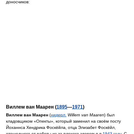
доносчиков:
Виллем ван Маарен (
1895
—
1971
)
Виллем ван Маарен
(
нидерл.
Willem van Maaren
) был
кладовщиком «Опекты», который заменил на своём посту
Йоханнса Хендрика Фоскёйла, отца Элизабет Фоскёйл,
отошедшего от работы из-за плохого здоровья в
1943 году
. С