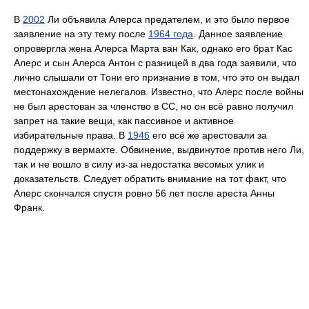
В
2002
Ли объявила Алерса предателем, и это было первое
заявление на эту тему после
1964 года
. Данное заявление
опровергла жена Алерса Марта ван Как, однако его брат Кас
Алерс и сын Алерса Антон с разницей в два года заявили, что
лично слышали от Тони его признание в том, что это он выдал
местонахождение нелегалов. Известно, что Алерс после войны
не был арестован за членство в СС, но он всё равно получил
запрет на такие вещи, как пассивное и активное
избирательные права. В
1946
его всё же арестовали за
поддержку в вермахте. Обвинение, выдвинутое против него Ли,
так и не вошло в силу из-за недостатка весомых улик и
доказательств. Следует обратить внимание на тот факт, что
Алерс скончался спустя ровно 56 лет после ареста Анны
Франк.