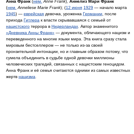
Анна Франк
(
нем.
Anne Frank
),
Аннелиз Мари Франк
(
нем.
Anneliese Marie Frank
); (
12 июня
1929
— начало марта
1945
) —
еврейская
девочка, уроженка
Германии
, после
прихода
Гитлера
к власти скрывавшаяся с семьей от
нацистского
террора в
Нидерландах
. Автор знаменитого
«Дневника Анны Франк»
— документа, обличающего нацизм и
переведенного на многие языки мира. Эта книга сразу стала
мировым бестселлером — не только из-за своей
пронзительной интонации, но и главным образом потому, что
сумела объединить в судьбе одной девочки миллионы
человеческих трагедий, связанных с нацистским геноцидом.
Анна Франк и её семья считаются одними из самых известных
жертв
нацизма
.