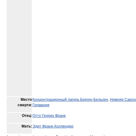
Место
Концентрационный лагерь Берген-Бельзен
,
Нижняя Саксо
смерти:
Германия
Отец:
Отто Генрих Франк
Мать:
Эдит Франк-Холлендер