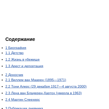
Содержание
1
Биография
1.1
Детство
1.2
Жизнь в убежище
1.3
Арест и депортация
2
Доносчик
2.1
Виллем ван Маарен (1895—1971)
2.2
Тони Алерс (29 декабря 1917—4 августа 2000)
2.3
Лена ван Бладерен-Хартох (умерла в 1963)
2.4
Мартин Слеехерс
3
Публикации дневника