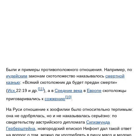
Были и примеры противоположного отношения. Например, по
иудейским
законам скотоложество наказывалось
смертной
казнью
: «Всякий скотоложник да будет предан смерти»
[11]
(
Исх.
22:19 и др.
), а в
Средние века
в
Европе
скотоложцы
[10]
приговаривались к
сожжению
.
На Руси отношение к зоофилии было относительно терпимым:
она не одобрялась, но и не наказывалась серьёзно: по
свидетельству австрийского дипломата
Сигизмунда
Герберштейна
, новгородский епископ Нифонт дал такой ответ
на вопрос о том, можно ли употреблять в пищу мясо и молоко