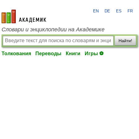
EN
DE
ES
FR
academic.ru
Словари и энциклопедии на Академике
Найти!
Толкования
Переводы
Книги
Игры ⚽