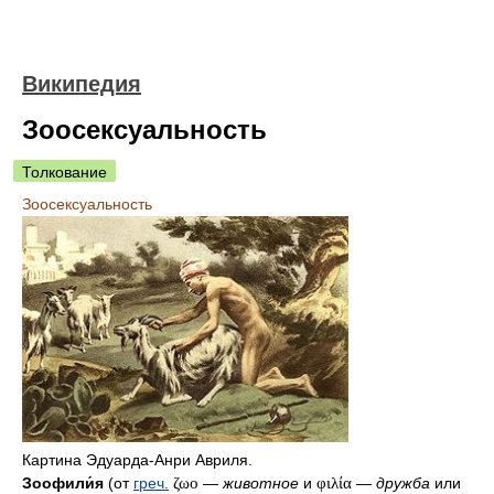
Википедия
Зоосексуальность
Толкование
Зоосексуальность
Картина Эдуарда-Анри Авриля.
Зоофили́я
(от
греч.
ζωο
—
животное
и
φιλία
—
дружба
или