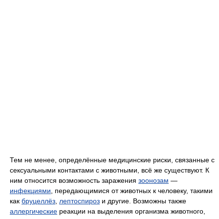
Тем не менее, определённые медицинские риски, связанные с
сексуальными контактами с животными, всё же существуют. К
ним относится возможность заражения
зоонозам
—
инфекциями
, передающимися от животных к человеку, такими
как
бруцеллёз
,
лептоспироз
и другие. Возможны также
аллергические
реакции на выделения организма животного,