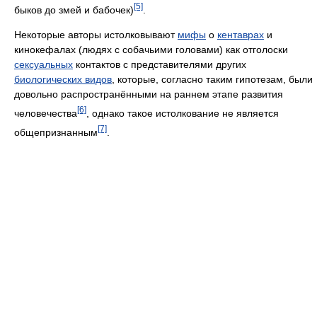
[5]
быков до змей и бабочек)
.
Некоторые авторы истолковывают
мифы
о
кентаврах
и
кинокефалах (людях с собачьими головами) как отголоски
сексуальных
контактов с представителями других
биологических видов
, которые, согласно таким гипотезам, были
довольно распространёнными на раннем этапе развития
[6]
человечества
, однако такое истолкование не является
[7]
общепризнанным
.