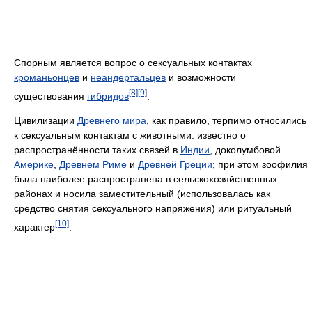
Спорным является вопрос о сексуальных контактах
кроманьонцев
и
неандертальцев
и возможности
[8]
[9]
существования
гибридов
.
Цивилизации
Древнего мира
, как правило, терпимо относились
к сексуальным контактам с животными: известно о
распространённости таких связей в
Индии
, доколумбовой
Америке
,
Древнем Риме
и
Древней Греции
; при этом зоофилия
была наиболее распространена в сельскохозяйственных
районах и носила заместительный (использовалась как
средство снятия сексуального напряжения) или ритуальный
[10]
характер
.