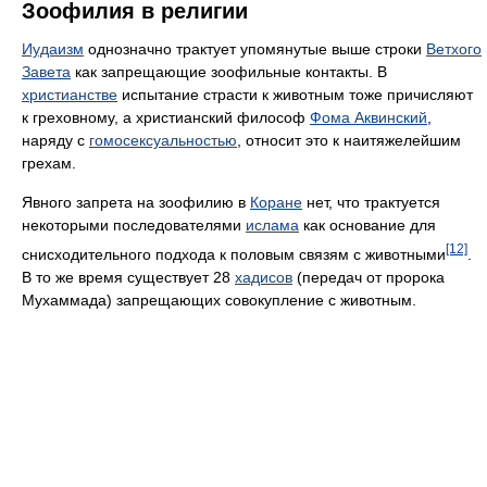
Зоофилия в религии
Иудаизм
однозначно трактует упомянутые выше строки
Ветхого
Завета
как запрещающие зоофильные контакты. В
христианстве
испытание страсти к животным тоже причисляют
к греховному, а христианский философ
Фома Аквинский
,
наряду с
гомосексуальностью
, относит это к наитяжелейшим
грехам.
Явного запрета на зоофилию в
Коране
нет, что трактуется
некоторыми последователями
ислама
как основание для
[12]
снисходительного подхода к половым связям с животными
.
В то же время существует 28
хадисов
(передач от пророка
Мухаммада) запрещающих совокупление с животным.