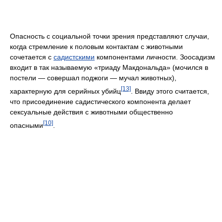
Опасность с социальной точки зрения представляют случаи,
когда стремление к половым контактам с животными
сочетается с
садистскими
компонентами личности. Зоосадизм
входит в так называемую «триаду Макдональда» (мочился в
постели — совершал поджоги — мучал животных),
[13]
характерную для серийных убийц
. Ввиду этого считается,
что присоединение садисти­ческого компонента дела­ет
сексуальные действия с животными общественно
[10]
опасными
.