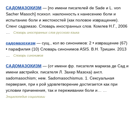
САДОМАЗОХИЗМ
— [по имени писателей de Sade и L. von
Sacher Masoch] психол. наклонность к нанесению боли и
испытанию боли и жестокостей (как половое извращение).
Сленг садомазо. Словарь иностранных слов. Комлев Н.Г., 2006
…
Словарь иностранных слов русского языка
садомазохизм
— сущ., кол во синонимов: 2 • извращение (67)
• парафилия (10) Словарь синонимов ASIS. В.Н. Тришин. 2013
…
Словарь синонимов
САДОМАЗОХИЗМ
— (от имени фр. писателя маркиза де Сад и
имени австрийск. писателя Л. Захер Мазоха) англ.
sadomasochism; нем. Sadomasochismus. 1. Сексуальная
перверзия, при к рой удовлетворение достигается как при
условии причинения, так и переживании боли и… …
Энциклопедия социологии