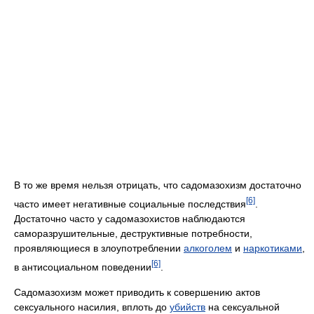
В то же время нельзя отрицать, что садомазохизм достаточно
[6]
часто имеет негативные социальные последствия
.
Достаточно часто у садомазохистов наблюдаются
саморазрушительные, деструктивные потребности,
проявляющиеся в злоупотреблении
алкоголем
и
наркотиками
,
[6]
в антисоциальном поведении
.
Садомазохизм может приводить к совершению актов
сексуального насилия, вплоть до
убийств
на сексуальной