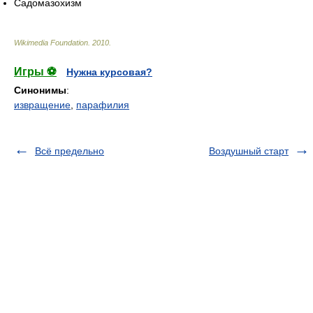
Садомазохизм
Wikimedia Foundation
.
2010
.
Игры ⚽
Нужна курсовая?
Синонимы
:
извращение
,
парафилия
Всё предельно
Воздушный старт