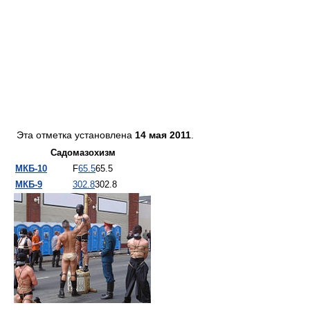
Эта отметка установлена
14 мая 2011
.
Садомазохизм
МКБ-10
F
65.5
65.5
МКБ-9
302.8
302.8