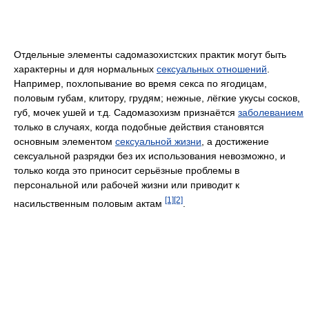
Отдельные элементы садомазохистских практик могут быть
характерны и для нормальных
сексуальных отношений
.
Например, похлопывание во время секса по ягодицам,
половым губам, клитору, грудям; нежные, лёгкие укусы сосков,
губ, мочек ушей и т.д. Садомазохизм признаётся
заболеванием
только в случаях, когда подобные действия становятся
основным элементом
сексуальной жизни
, а достижение
сексуальной разрядки без их использования невозможно, и
только когда это приносит серьёзные проблемы в
персональной или рабочей жизни или приводит к
[1]
[2]
насильственным половым актам
.