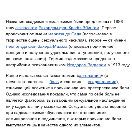
Названия «садизм» и «мазохизм» были предложены в 1886
году
сексологом
Рихардом фон Крафт-Эбингом
. Первое
происходит от имени
маркиза де Сада
(использовал в
творчестве сцены сексуального насилия), второе — от имени
Леопольда фон Захера-Мазоха
(описывал подчинение
женщине и получение удовольствия от унижения, полученного
во время наказания). Термин садомазохизм предложен
австрийским психоаналитиком
Исидором Задгером
в 1913 году.
Ранее использовался также термин «
алголагния
» (от
греческого «алгос» —
боль
и «лагния» —
сладострастие
),
означающий влечение к причинению или претерпеванию боли.
Однако исследования показали, что сама по себе боль не
является фактором, вызывающим сексуальное наслаждение
ни у садистов, ни у мазохистов. Сексуальное удовлетворение
при садомазохизме обуславливается отношениями
доминирования и подчинения, в которых причинение боли
выступает лишь в качестве одного их элементов.