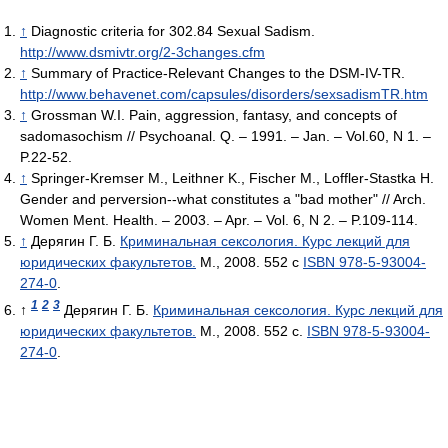
↑
Diagnostic criteria for 302.84 Sexual Sadism.
http://www.dsmivtr.org/2-3changes.cfm
↑
Summary of Practice-Relevant Changes to the DSM-IV-TR.
http://www.behavenet.com/capsules/disorders/sexsadismTR.htm
↑
Grossman W.I. Pain, aggression, fantasy, and concepts of
sadomasochism // Psychoanal. Q. – 1991. – Jan. – Vol.60, N 1. –
P.22-52.
↑
Springer-Kremser M., Leithner K., Fischer M., Loffler-Stastka H.
Gender and perversion--what constitutes a "bad mother" // Arch.
Women Ment. Health. – 2003. – Apr. – Vol. 6, N 2. – P.109-114.
↑
Дерягин Г. Б.
Криминальная сексология. Курс лекций для
юридических факультетов.
М., 2008. 552 с
ISBN 978-5-93004-
274-0
.
1
2
3
↑
Дерягин Г. Б.
Криминальная сексология. Курс лекций для
юридических факультетов.
М., 2008. 552 с.
ISBN 978-5-93004-
274-0
.