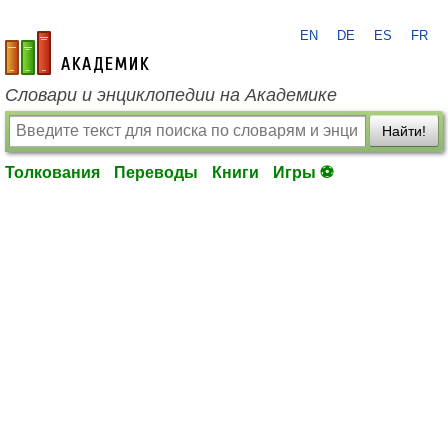
EN
DE
ES
FR
academic.ru
Словари и энциклопедии на Академике
Найти!
Толкования
Переводы
Книги
Игры ⚽