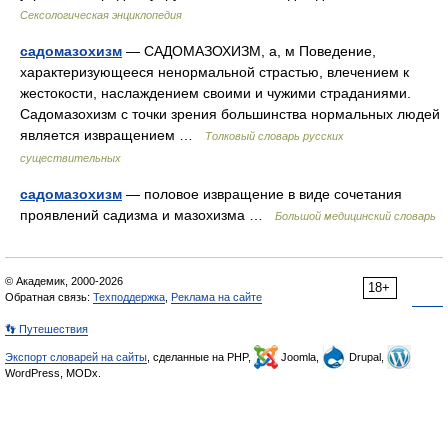
Сексологическая энциклопедия
садомазохизм
— САДОМАЗОХИЗМ, а, м Поведение,
характеризующееся ненормальной страстью, влечением к
жестокости, наслаждением своими и чужими страданиями.
Садомазохизм с точки зрения большинства нормальных людей
является извращением …
Толковый словарь русских
существительных
садомазохизм
— половое извращение в виде сочетания
проявлений садизма и мазохизма …
Большой медицинский словарь
© Академик, 2000-2026
18+
Обратная связь:
Техподдержка
,
Реклама на сайте
👣 Путешествия
Экспорт словарей на сайты
, сделанные на PHP,
Joomla,
Drupal,
WordPress, MODx.