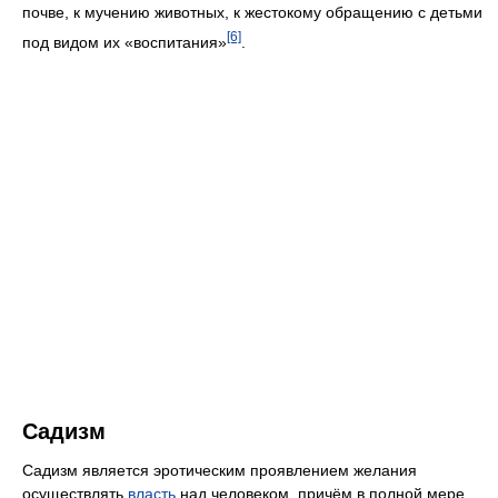
почве, к мучению животных, к жестокому обращению с детьми
[6]
под видом их «воспитания»
.
Садизм
Садизм является эротическим проявлением желания
осуществлять
власть
над человеком, причём в полной мере,