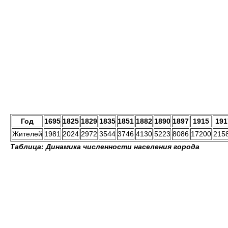
Год
1695
1825
1829
1835
1851
1882
1890
1897
1915
191
Жителей
1981
2024
2972
3544
3746
4130
5223
8086
17200
215
Таблица: Динамика численности населения города