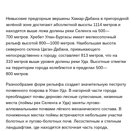
Невысокие предгорные вершины Хамар-Дабана в пригородной
зелёной зоне достигают абсолютной высоты 1114 метров и
находятся выше ложа долины реки Селенга на 500—
700 метров. Хребет Улан-Бургасы имеет мелкосопочный
рельеф высотой 800—1000 метров. Наибольшая высота
северного склона Цаган-Дабана, примыкающего
непосредственно к городу, составляет 813 метров, что на
310 метров выше уровня долины реки Уда. Высотные отметки
на территории города колеблются в пределах 500—
800 метров.
Разнообразие форм рельефа создает значительную пестроту
почвенного покрова в Улан-Удэ. В нагорной части города
преобладают почвы дерново-лесные супесчаные, низинные
места (поймы рек Селенга и Уда) заняты лугово-
аллювиальными почвами лёгкого механического состава. В
пониженных местах поймы встречаются небольшие участки
болотных и лугово-болотных почв. Лесостепным и степным
ландшафтам, где находятся восточная часть города,