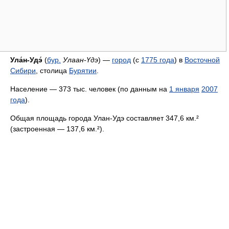
Ула́н-Удэ́
(
бур.
Улаан-Үдэ
) —
город
(с
1775 года
) в
Восточной
Сибири
, столица
Бурятии
.
Население — 373 тыс. человек (по данным на
1 января
2007
года
).
Общая площадь города Улан-Удэ составляет 347,6 км.²
(застроенная — 137,6 км.²).