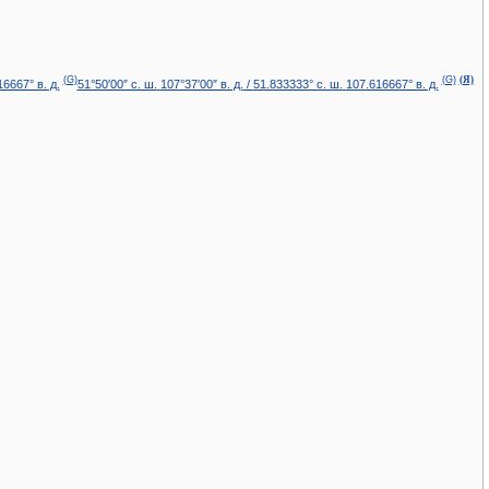
(G)
(G)
(Я)
6667° в. д.
51°50′00″ с. ш.
107°37′00″ в. д.
/
51.833333° с. ш.
107.616667° в. д.