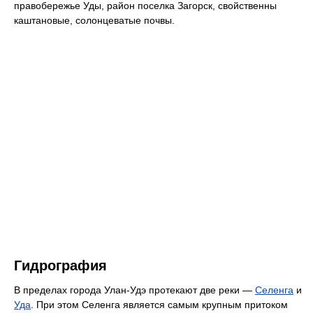
правобережье Уды, район поселка Загорск, свойственны
каштановые, солонцеватые почвы.
Гидрография
В пределах города Улан-Удэ протекают две реки —
Селенга
и
Уда
. При этом Селенга является самым крупным притоком