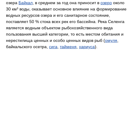
озера
Байкал
, в среднем за год она приносит в
озеро
около
30 км³ воды, оказывает основное влияние на формирование
водных ресурсов озера и его санитарное состояние,
поставляет 50 % стока всех рек его бассейна. Река Селенга
является водным объектом рыбохозяйственного вида
пользования высшей категории, то есть местом обитания и
нерестилища ценных и особо ценных видов рыб (
омуля
,
байкальского осетра,
сига
,
тайменя
,
хариуса
).