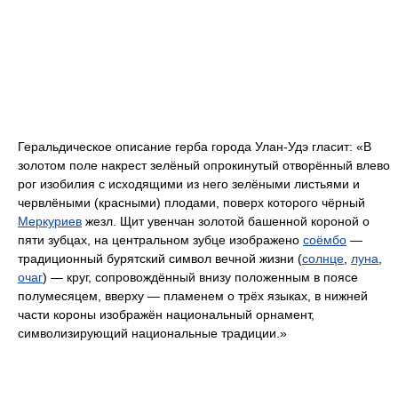
Геральдическое описание герба города Улан-Удэ гласит: «В
золотом поле накрест зелёный опрокинутый отворённый влево
рог изобилия с исходящими из него зелёными листьями и
червлёными (красными) плодами, поверх которого чёрный
Меркуриев
жезл. Щит увенчан золотой башенной короной о
пяти зубцах, на центральном зубце изображено
соёмбо
—
традиционный бурятский символ вечной жизни (
солнце
,
луна
,
очаг
) — круг, сопровождённый внизу положенным в поясе
полумесяцем, вверху — пламенем о трёх языках, в нижней
части короны изображён национальный орнамент,
символизирующий национальные традиции.»