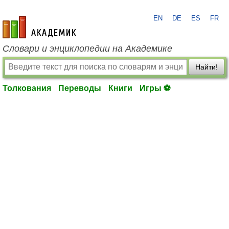
EN
DE
ES
FR
academic.ru
Словари и энциклопедии на Академике
Найти!
Толкования
Переводы
Книги
Игры ⚽