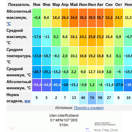
Показатель
Янв
Фев
Мар
Апр
Май
Июн
Июл
Авг
Сен
Окт
Ноя
Абсолютный
максимум,
−0,4
8,4
18,4
26,4
34,5
38,2
39,5
39,7
32,2
24,7
11,3
°C
Средний
максимум,
−17,6
−11
0,1
9,4
18,1
24,1
25,8
23,3
16,4
6,9
−4,7
°C
Средняя
температура,
−23,8
−18,7
−8,1
2,0
10,1
16,6
19,2
16,8
9,3
0,1
−10,
°C
Средний
−28,7
−25,1
−15,2
−4,5
2,2
9,0
12,7
10,9
3,6
−5
−15,
минимум, °C
Абсолютный
−54,4
−44,9
−40,4
−28
−15,1
−3,9
1,2
−4
−11,4
−27,9
−38
минимум, °C
Норма
5
3
2
7
13
40
74
59
27
8
10
осадков,
мм
Источник:
Погода и климат